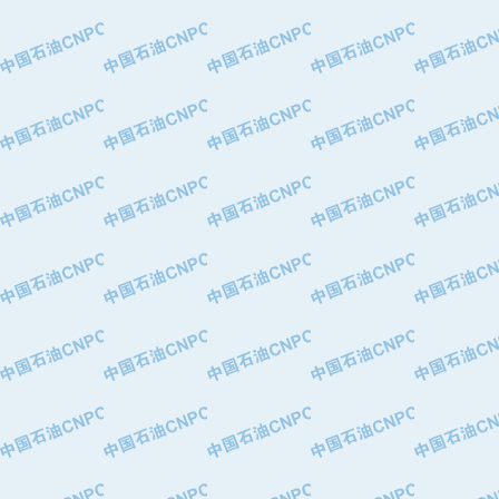
·特变电工股份有限公司
·中国石化镇海炼油化工股份有限公司
·重庆川东阀门制造有限公司
·三明高中压阀门有限公司
·宁波永泰塑料机械有限公司宁波高压
·美国钻采系统（上海）有限公司
·上海人民企业集团有限公司
·西安巨力石油技术有限责任公司
·苏州兰炼富士仪表有限公司
·青岛汉缆股份有限公司
·厦门市榕兴新世纪石油设备制造有限
·吉林石油集团有限责任公司机械厂
·大港油田集团中成机械制造有限公司
·承德司达石油装备开发公司
·大港油田集团中成机械制造有限公司
·四川明星电缆有限公司
·中国石油大庆石油化工总厂
·北京三盈联合石油技术有限公司
·中国石油化工股份有限公司催化剂长