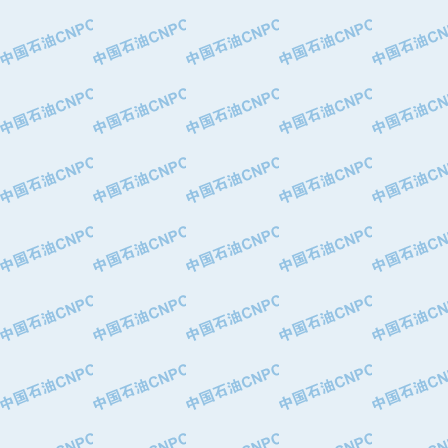
·中国石油锦西石化分公司
·大港油田集团有限责任公司
·天津钢管集团股份有限公司
·深圳市肯多斯实业发展有限公司
·山东墨龙石油机械股份有限公司
·瓦卢瑞克.曼内斯曼石油专用管（德
·无锡西姆莱斯石油专用管制造有限公
·武汉钢铁（集团）公司
·太原钢铁(集团)有限公司
·马鞍山钢铁股份有限公司
·中国石油天然气股份有限公司兰州石
·中国石化茂名石化分公司
·中国石油大港油田分公司
·靖江市天和泵业有限公司
·中油油气勘探软件国家工程研究中心
·西安长庆钻宇集团咸阳石化有限公司
·新疆新冠控制系统工程有限公司
·新疆安维消防设施器材有限公司