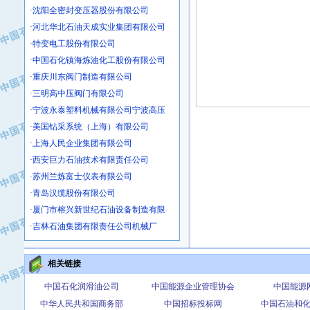
·沈阳全密封变压器股份有限公司
·河北华北石油天成实业集团有限公司
·特变电工股份有限公司
·中国石化镇海炼油化工股份有限公司
·重庆川东阀门制造有限公司
·三明高中压阀门有限公司
·宁波永泰塑料机械有限公司宁波高压
·美国钻采系统（上海）有限公司
·上海人民企业集团有限公司
·西安巨力石油技术有限责任公司
·苏州兰炼富士仪表有限公司
·青岛汉缆股份有限公司
·厦门市榕兴新世纪石油设备制造有限
·吉林石油集团有限责任公司机械厂
·大港油田集团中成机械制造有限公司
·承德司达石油装备开发公司
相关链接
·大港油田集团中成机械制造有限公司
·四川明星电缆有限公司
中国石化润滑油公司
中国能源企业管理协会
中国能源
·中国石油大庆石油化工总厂
中华人民共和国商务部
中国招标投标网
中国石油和