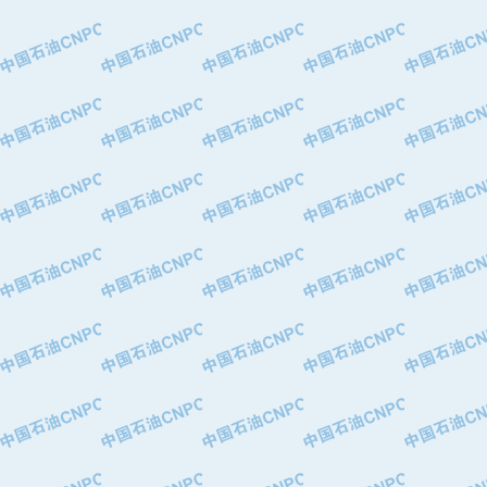
·大港油田集团有限责任公司
·天津钢管集团股份有限公司
·深圳市肯多斯实业发展有限公司
·山东墨龙石油机械股份有限公司
·瓦卢瑞克.曼内斯曼石油专用管（德
·无锡西姆莱斯石油专用管制造有限公
·武汉钢铁（集团）公司
·太原钢铁(集团)有限公司
·马鞍山钢铁股份有限公司
·中国石油天然气股份有限公司兰州石