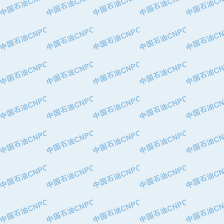
·华北石油津工机械制造有限公司
·中国石化茂名石化分公司
·上海山武控制仪表有限公司
·上海赛科石油化工有限责任公司
·河北卓唯钢管制造有限公司
·上海高桥石化
·中国石化扬子石油化工股份有限公司
·中国石化上海石油化工股份有限公司
·中国石化长岭炼化公司
·中国石油长庆油田分公司
·中国石油宁夏石化分公司
·山东墨龙石油机械股份有限公司
·大庆油田物资集团
·斯伦贝谢(天津)采油机械有限公司
·南阳防爆集团有限公司
·乳山市力久特种电机有限公司
·无锡西姆莱斯石油专用管制造有限公
·沈阳全密封变压器股份有限公司
·河北华北石油天成实业集团有限公司