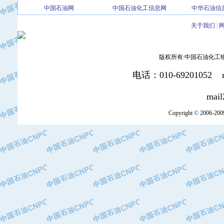
·北京三盈联合石油技术有限公司
中国石油网
中国石油化工信息网
中华石油信
·中国石油化工股份有限公司催化剂长
关于我们
|
·北京长空工业有限公司
·北京中旭阳光石油天然气科技有限公
·托肯恒山科技（广州）有限公司
版权所有:中国石油化工物资装
·北京德泰联华科技发展有限公司
电话：010-69201052 mai
·美钻石油钻采系统（上海）有限公司
·陕西爱瑞德控制工程有限公司
mail2:office
·成都皖东仪表电缆成套系统有限公司
·成都中寰机电设备有限公司
Copyright
©
2006-2009
·河北保定天威集团特变电气有限公司
·中国石油抚顺石化公司
·中国石油辽阳石油化纤公司
·托肯恒山科技（广州）有限公司
·中国石油兰州石油化工公司
·大庆油田飞马有限公司
·大庆油田有限责任公司
·中国石油辽河油田分公司
·中国石油华北油田公司