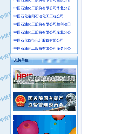
·中国石油化工股份有限公司金陵分公
·沧州市电气控制设备厂
·中国石油化工股份有限公司华北分公
·中船重工中南装备有限责任公司
·南石力天传动件有限公司
·中国石化洛阳石油化工工程公司
·浙江瑞普环境技术有限公司
·中国石油化工股份有限公司胜利油田
·华北石油新大禹环保设备有限公司
·中国石油化工股份有限公司东北分公
·河北翼凌机械制造总厂
·中国石化仪征化纤股份有限公司
·萍乡市庞泰化工填料有限公司
·中国石油化工股份有限公司茂名分公
·实华(天津)国际贸易有限公司
·上海宝钢商贸有限公司
支持单位
·辽河石油勘探局总机械厂
·正泰集团
·华北油田科达开发有限公司
·上海高桥电缆（集团）有限公司
·中石化西南石油局井下工程处
·中国石化茂名石化分公司
·大庆油田石油专用设备有限公司
·中国石油大港油田分公司
·江苏丹化集团有限责任公司
·靖江市天和泵业有限公司
·中核苏阀科技实业股份有限公司
·中油油气勘探软件国家工程研究中心
·山特电子（深圳）有限公司
·西安长庆钻宇集团咸阳石化有限公司
·常州市中兴石油化工助剂有限公司
·新疆新冠控制系统工程有限公司