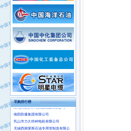
·姜堰市三联助剂有限公司
·新疆安维消防设施器材有限公司
·四川中光高技术研究所有限责任公司
·华北石油津工机械制造有限公司
·江苏天安防雷工程有限责任公司
·中国石化茂名石化分公司
·山东东营胜利工业园区
·上海山武控制仪表有限公司
·自贡五洲防腐安装有限公司
·上海赛科石油化工有限责任公司
·河北卓唯钢管制造有限公司
·上海高桥石化
·中国石化扬子石油化工股份有限公司
·中国石化上海石油化工股份有限公司
·中国石化长岭炼化公司
·中国石油长庆油田分公司
·中国石油宁夏石化分公司
·山东墨龙石油机械股份有限公司
·大庆油田物资集团
采购排行榜
·斯伦贝谢(天津)采油机械有限公司
·南阳防爆集团有限公司
·乳山市力久特种电机有限公司
·无锡西姆莱斯石油专用管制造有限公