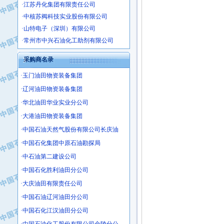
·中核苏阀科技实业股份有限公司
·山特电子（深圳）有限公司
·常州市中兴石油化工助剂有限公司
·姜堰市三联助剂有限公司
·四川中光高技术研究所有限责任公司
采购商名录
·江苏天安防雷工程有限责任公司
·玉门油田物资装备集团
·山东东营胜利工业园区
·辽河油田物资装备集团
·自贡五洲防腐安装有限公司
·华北油田华业实业分公司
·成都长江水处理设备有限公司
·大港油田物资装备集团
·中国石化镇海炼化分公司
·中国石油天然气股份有限公司长庆油
·上海鼓风机厂有限公司
·中核苏阀科技实业股份有限公司
·中国石化集团中原石油勘探局
·济南柴油机股份有限公司
·中石油第二建设公司
·上海科瑞曼士德电源系统集成有限公
·中国石化胜利油田分公司
·东方合金铸造厂
·大庆油田有限责任公司
·保定北奥石油物探特种车辆制造有限
·中国石油辽河油田分公司
·盘锦辽河油田天意石油装备有限公司
·中国石化江汉油田分公司
·中国石油天然气管道局穿越公司