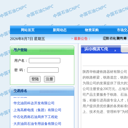
·保定北奥石油物探特种车辆制造有限
·盘锦辽河油田天意石油装备有限公司
·中国石油天然气管道局穿越公司
·沧州市电气控制设备厂
网站首页
新闻动态
物资采购
市场交
·中船重工中南装备有限责任公司
·南石力天传动件有限公司
2026年8月7日 星期五
> 最新公告：
辽阳石化聚丙烯 产
·浙江瑞普环境技术有限公司
浜ゆ槗淇℃伅
用户登陆
·华北石油新大禹环保设备有限公司
·河北翼凌机械制造总厂
用户名：
·萍乡市庞泰化工填料有限公司
密 码：
·实华(天津)国际贸易有限公司
陕西华铁建铁路器材有限公司
的铁路桥梁，铁路道岔，铁路
·上海宝钢商贸有限公司
为我公司的发展提供了强大的
·辽河石油勘探局总机械厂
公司注册资金200万元。占地3
交易排名
·正泰集团
司产品主要服务于铁路、石
·华北油田科达开发有限公司
场，积极引进高级专业人才，
·上海高桥电缆（集团）有限公司
用户提供质优价廉的各类标准
上、技术先进、管理科学”为
·中石化西南石油局井下工程处
·大庆油田石油专用设备有限公司
·江苏丹化集团有限责任公司