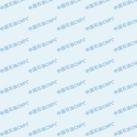
·北京长空工业有限公司
·北京中旭阳光石油天然气科技有限公
·托肯恒山科技（广州）有限公司
·北京德泰联华科技发展有限公司
·美钻石油钻采系统（上海）有限公司
·陕西爱瑞德控制工程有限公司
·成都皖东仪表电缆成套系统有限公司
·成都中寰机电设备有限公司
·河北保定天威集团特变电气有限公司
·中国石油抚顺石化公司
·中国石油辽阳石油化纤公司
·托肯恒山科技（广州）有限公司
·中国石油兰州石油化工公司
·大庆油田飞马有限公司
·大庆油田有限责任公司
·中国石油辽河油田分公司
·中国石油华北油田公司
·中国石油锦西石化分公司