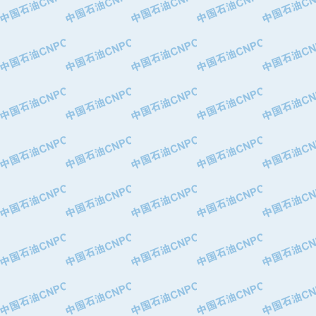
·中国石油化工股份有限公司催化剂长
·北京长空工业有限公司
·北京中旭阳光石油天然气科技有限公
·托肯恒山科技（广州）有限公司
·北京德泰联华科技发展有限公司
·美钻石油钻采系统（上海）有限公司
·陕西爱瑞德控制工程有限公司
·成都皖东仪表电缆成套系统有限公司
·成都中寰机电设备有限公司
·河北保定天威集团特变电气有限公司
·中国石油抚顺石化公司
·中国石油辽阳石油化纤公司
·托肯恒山科技（广州）有限公司
·中国石油兰州石油化工公司
·大庆油田飞马有限公司
·大庆油田有限责任公司
·中国石油辽河油田分公司
·中国石油华北油田公司
·中国石油锦西石化分公司