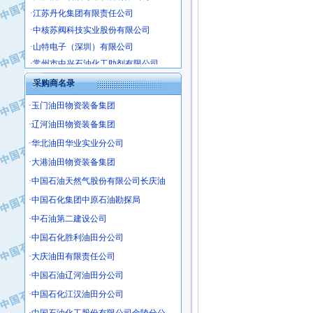
·江苏丹化集团有限责任公司
·中核苏阀科技实业股份有限公司
·山特电子（深圳）有限公司
·常州市中兴石油化工助剂有限公司
·姜堰市三联助剂有限公司
采购商名录
·四川中光高技术研究所有限责任公司
·江苏天安防雷工程有限责任公司
·玉门油田物资装备集团
·山东东营胜利工业园区
·辽河油田物资装备集团
·自贡五洲防腐安装有限公司
·华北油田华业实业分公司
·成都长江水处理设备有限公司
·大港油田物资装备集团
·中国石化镇海炼化分公司
·中国石油天然气股份有限公司长庆油
·上海鼓风机厂有限公司
·中国石化集团中原石油勘探局
·中核苏阀科技实业股份有限公司
·中石油第二建设公司
·济南柴油机股份有限公司
·中国石化胜利油田分公司
·上海科瑞曼士德电源系统集成有限公
·大庆油田有限责任公司
·东方合金铸造厂
·保定北奥石油物探特种车辆制造有限
·中国石油辽河油田分公司
·盘锦辽河油田天意石油装备有限公司
·中国石化江汉油田分公司
·中国石油天然气管道局穿越公司