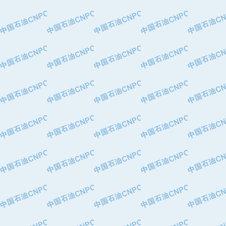
·大港油田集团有限责任公司
·天津钢管集团股份有限公司
·深圳市肯多斯实业发展有限公司
·山东墨龙石油机械股份有限公司
·瓦卢瑞克.曼内斯曼石油专用管（德
·无锡西姆莱斯石油专用管制造有限公
·武汉钢铁（集团）公司
·太原钢铁(集团)有限公司
·马鞍山钢铁股份有限公司
·中国石油天然气股份有限公司兰州石