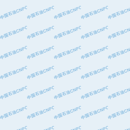
·特变电工股份有限公司
·中国石化镇海炼油化工股份有限公司
·重庆川东阀门制造有限公司
·三明高中压阀门有限公司
·宁波永泰塑料机械有限公司宁波高压
·美国钻采系统（上海）有限公司
·上海人民企业集团有限公司
·西安巨力石油技术有限责任公司
·苏州兰炼富士仪表有限公司
·青岛汉缆股份有限公司
·厦门市榕兴新世纪石油设备制造有限
·吉林石油集团有限责任公司机械厂
·大港油田集团中成机械制造有限公司
·承德司达石油装备开发公司
·大港油田集团中成机械制造有限公司
·四川明星电缆有限公司
·中国石油大庆石油化工总厂
·北京三盈联合石油技术有限公司