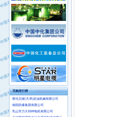
·新疆新冠控制系统工程有限公司
·姜堰市三联助剂有限公司
·新疆安维消防设施器材有限公司
·四川中光高技术研究所有限责任公司
·华北石油津工机械制造有限公司
·江苏天安防雷工程有限责任公司
·中国石化茂名石化分公司
·山东东营胜利工业园区
·上海山武控制仪表有限公司
·自贡五洲防腐安装有限公司
·上海赛科石油化工有限责任公司
·河北卓唯钢管制造有限公司
·上海高桥石化
·中国石化扬子石油化工股份有限公司
·中国石化上海石油化工股份有限公司
·中国石化长岭炼化公司
·中国石油长庆油田分公司
·中国石油宁夏石化分公司
·山东墨龙石油机械股份有限公司
·大庆油田物资集团
采购排行榜
·斯伦贝谢(天津)采油机械有限公司
·南阳防爆集团有限公司
·乳山市力久特种电机有限公司
·无锡西姆莱斯石油专用管制造有限公