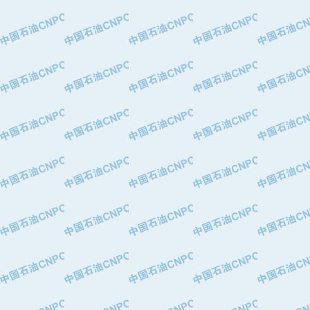
·中国石油华北油田公司
·中国石油锦西石化分公司
·大港油田集团有限责任公司
·天津钢管集团股份有限公司
·深圳市肯多斯实业发展有限公司
·山东墨龙石油机械股份有限公司
·瓦卢瑞克.曼内斯曼石油专用管（德
·无锡西姆莱斯石油专用管制造有限公
·武汉钢铁（集团）公司
·太原钢铁(集团)有限公司
·马鞍山钢铁股份有限公司
·中国石油天然气股份有限公司兰州石
·中国石化茂名石化分公司
·中国石油大港油田分公司
·靖江市天和泵业有限公司
·中油油气勘探软件国家工程研究中心
·西安长庆钻宇集团咸阳石化有限公司
·新疆新冠控制系统工程有限公司
·新疆安维消防设施器材有限公司