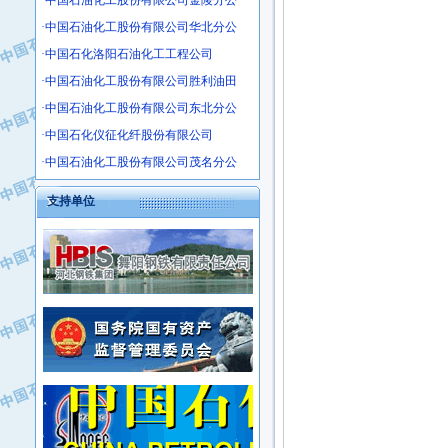
·中国石油化工股份有限公司金陵分公
·沧州市电气控制设备厂
·中国石油化工股份有限公司华北分公
·中船重工中南装备有限责任公司
·中国石化洛阳石油化工工程公司
·南石力天传动件有限公司
·中国石油化工股份有限公司胜利油田
·浙江瑞普环境技术有限公司
·中国石油化工股份有限公司东北分公
·华北石油新大禹环保设备有限公司
·中国石化仪征化纤股份有限公司
·河北翼凌机械制造总厂
·萍乡市庞泰化工填料有限公司
·中国石油化工股份有限公司茂名分公
·实华(天津)国际贸易有限公司
支持单位
·上海宝钢商贸有限公司
·辽河石油勘探局总机械厂
·正泰集团
·华北油田科达开发有限公司
·上海高桥电缆（集团）有限公司
·中石化西南石油局井下工程处
·中国石化茂名石化分公司
·大庆油田石油专用设备有限公司
·中国石油大港油田分公司
·江苏丹化集团有限责任公司
·靖江市天和泵业有限公司
·中核苏阀科技实业股份有限公司
·中油油气勘探软件国家工程研究中心
·山特电子（深圳）有限公司
·西安长庆钻宇集团咸阳石化有限公司
·常州市中兴石油化工助剂有限公司