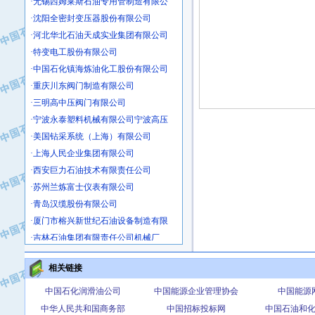
·沈阳全密封变压器股份有限公司
·河北华北石油天成实业集团有限公司
·特变电工股份有限公司
·中国石化镇海炼油化工股份有限公司
·重庆川东阀门制造有限公司
·三明高中压阀门有限公司
·宁波永泰塑料机械有限公司宁波高压
·美国钻采系统（上海）有限公司
·上海人民企业集团有限公司
·西安巨力石油技术有限责任公司
·苏州兰炼富士仪表有限公司
·青岛汉缆股份有限公司
·厦门市榕兴新世纪石油设备制造有限
·吉林石油集团有限责任公司机械厂
·大港油田集团中成机械制造有限公司
·承德司达石油装备开发公司
相关链接
·大港油田集团中成机械制造有限公司
中国石化润滑油公司
中国能源企业管理协会
中国能源
·四川明星电缆有限公司
中华人民共和国商务部
中国招标投标网
中国石油和
·中国石油大庆石油化工总厂