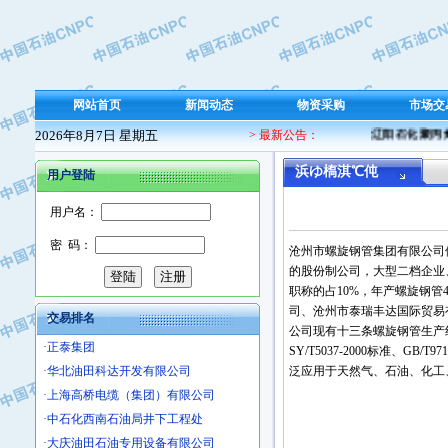
·保定北奥石油物探特种车辆制造有限
·盘锦辽河油田天意石油装备有限公司
·中国石油天然气管道局穿越公司
·沧州市电气控制设备厂
网站首页
新闻动态
物资采购
市场交
·中船重工中南装备有限责任公司
2026年8月7日 星期五
> 最新公告：
辽阳石化聚丙烯 
·南石力天传动件有限公司
·浙江瑞普环境技术有限公司
浜ゆ槗淇℃伅
用户登陆
·华北石油新大禹环保设备有限公司
用户名：
·河北翼凌机械制造总厂
·萍乡市庞泰化工填料有限公司
密 码：
沧州市螺旋钢管集团有限公司位
·实华(天津)国际贸易有限公司
的股份制公司，大型二档企业、
·上海宝钢商贸有限公司
职称的占10%，年产螺旋钢管
·辽河石油勘探局总机械厂
司、沧州市泰瑞丰达国际贸易
交易排名
公司现有十三条螺旋钢管生产线，
·正泰集团
SY/T5037-2000标准、GB/
·华北油田科达开发有限公司
泛应用于天然气、石油、化工
·上海高桥电缆（集团）有限公司
·中石化西南石油局井下工程处
·大庆油田石油专用设备有限公司