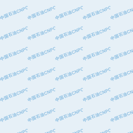
·特变电工股份有限公司
·中国石化镇海炼油化工股份有限公司
·重庆川东阀门制造有限公司
·三明高中压阀门有限公司
·宁波永泰塑料机械有限公司宁波高压
·美国钻采系统（上海）有限公司
·上海人民企业集团有限公司
·西安巨力石油技术有限责任公司
·苏州兰炼富士仪表有限公司
·青岛汉缆股份有限公司
·厦门市榕兴新世纪石油设备制造有限
·吉林石油集团有限责任公司机械厂
·大港油田集团中成机械制造有限公司
·承德司达石油装备开发公司
·大港油田集团中成机械制造有限公司
·四川明星电缆有限公司
·中国石油大庆石油化工总厂
·北京三盈联合石油技术有限公司