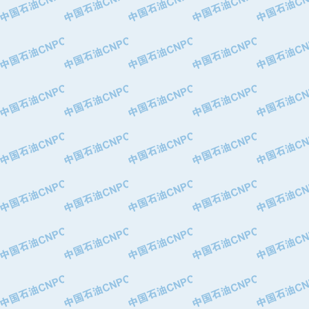
·华北石油津工机械制造有限公司
·中国石化茂名石化分公司
·上海山武控制仪表有限公司
·上海赛科石油化工有限责任公司
·河北卓唯钢管制造有限公司
·上海高桥石化
·中国石化扬子石油化工股份有限公司
·中国石化上海石油化工股份有限公司
·中国石化长岭炼化公司
·中国石油长庆油田分公司
·中国石油宁夏石化分公司
·山东墨龙石油机械股份有限公司
·大庆油田物资集团
·斯伦贝谢(天津)采油机械有限公司
·南阳防爆集团有限公司
·乳山市力久特种电机有限公司
·无锡西姆莱斯石油专用管制造有限公
·沈阳全密封变压器股份有限公司
·河北华北石油天成实业集团有限公司