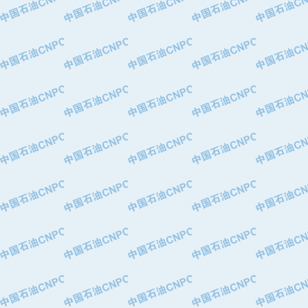
·中国石油化工股份有限公司催化剂长
·北京长空工业有限公司
·北京中旭阳光石油天然气科技有限公
·托肯恒山科技（广州）有限公司
·北京德泰联华科技发展有限公司
·美钻石油钻采系统（上海）有限公司
·陕西爱瑞德控制工程有限公司
·成都皖东仪表电缆成套系统有限公司
·成都中寰机电设备有限公司
·河北保定天威集团特变电气有限公司
·中国石油抚顺石化公司
·中国石油辽阳石油化纤公司
·托肯恒山科技（广州）有限公司
·中国石油兰州石油化工公司
·大庆油田飞马有限公司
·大庆油田有限责任公司
·中国石油辽河油田分公司
·中国石油华北油田公司
·中国石油锦西石化分公司