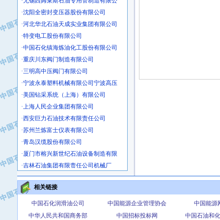
·沈阳全密封变压器股份有限公司
·河北华北石油天成实业集团有限公司
·特变电工股份有限公司
·中国石化镇海炼油化工股份有限公司
·重庆川东阀门制造有限公司
·三明高中压阀门有限公司
·宁波永泰塑料机械有限公司宁波高压
·美国钻采系统（上海）有限公司
·上海人民企业集团有限公司
·西安巨力石油技术有限责任公司
·苏州兰炼富士仪表有限公司
·青岛汉缆股份有限公司
·厦门市榕兴新世纪石油设备制造有限
·吉林石油集团有限责任公司机械厂
·大港油田集团中成机械制造有限公司
·承德司达石油装备开发公司
相关链接
·大港油田集团中成机械制造有限公司
中国石化润滑油公司
中国能源企业管理协会
中国能源
·四川明星电缆有限公司
中华人民共和国商务部
中国招标投标网
中国石油和
·中国石油大庆石油化工总厂