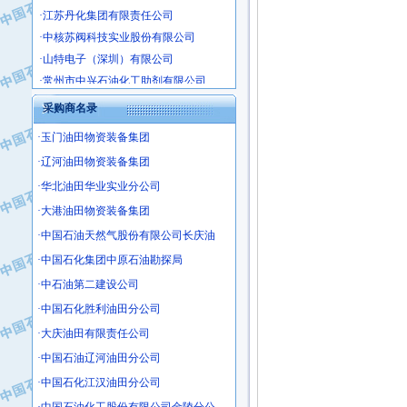
·江苏丹化集团有限责任公司
·中核苏阀科技实业股份有限公司
·山特电子（深圳）有限公司
·常州市中兴石油化工助剂有限公司
·姜堰市三联助剂有限公司
采购商名录
·四川中光高技术研究所有限责任公司
·江苏天安防雷工程有限责任公司
·玉门油田物资装备集团
·山东东营胜利工业园区
·辽河油田物资装备集团
·自贡五洲防腐安装有限公司
·华北油田华业实业分公司
·成都长江水处理设备有限公司
·大港油田物资装备集团
·中国石化镇海炼化分公司
·中国石油天然气股份有限公司长庆油
·上海鼓风机厂有限公司
·中国石化集团中原石油勘探局
·中核苏阀科技实业股份有限公司
·中石油第二建设公司
·济南柴油机股份有限公司
·中国石化胜利油田分公司
·上海科瑞曼士德电源系统集成有限公
·东方合金铸造厂
·大庆油田有限责任公司
·保定北奥石油物探特种车辆制造有限
·中国石油辽河油田分公司
·盘锦辽河油田天意石油装备有限公司
·中国石化江汉油田分公司
·中国石油天然气管道局穿越公司