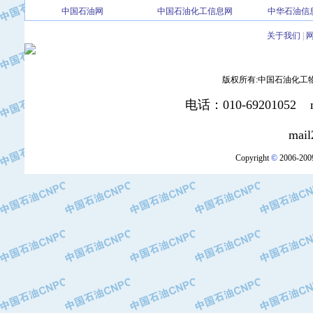
中国石油网
中国石油化工信息网
中华石油信
·北京三盈联合石油技术有限公司
·中国石油化工股份有限公司催化剂长
关于我们
|
·北京长空工业有限公司
·北京中旭阳光石油天然气科技有限公
版权所有:中国石油化工物资装
·托肯恒山科技（广州）有限公司
·北京德泰联华科技发展有限公司
电话：010-69201052 mai
·美钻石油钻采系统（上海）有限公司
·陕西爱瑞德控制工程有限公司
mail2:office
·成都皖东仪表电缆成套系统有限公司
Copyright
©
2006-2009
·成都中寰机电设备有限公司
·河北保定天威集团特变电气有限公司
·中国石油抚顺石化公司
·中国石油辽阳石油化纤公司
·托肯恒山科技（广州）有限公司
·中国石油兰州石油化工公司
·大庆油田飞马有限公司
·大庆油田有限责任公司
·中国石油辽河油田分公司