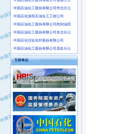
·中国石油化工股份有限公司金陵分公
·沧州市电气控制设备厂
·中国石油化工股份有限公司华北分公
·中船重工中南装备有限责任公司
·中国石化洛阳石油化工工程公司
·南石力天传动件有限公司
·中国石油化工股份有限公司胜利油田
·浙江瑞普环境技术有限公司
·中国石油化工股份有限公司东北分公
·华北石油新大禹环保设备有限公司
·河北翼凌机械制造总厂
·中国石化仪征化纤股份有限公司
·萍乡市庞泰化工填料有限公司
·中国石油化工股份有限公司茂名分公
·实华(天津)国际贸易有限公司
支持单位
·上海宝钢商贸有限公司
·辽河石油勘探局总机械厂
·正泰集团
·华北油田科达开发有限公司
·上海高桥电缆（集团）有限公司
·中石化西南石油局井下工程处
·中国石化茂名石化分公司
·大庆油田石油专用设备有限公司
·中国石油大港油田分公司
·江苏丹化集团有限责任公司
·靖江市天和泵业有限公司
·中核苏阀科技实业股份有限公司
·中油油气勘探软件国家工程研究中心
·山特电子（深圳）有限公司
·西安长庆钻宇集团咸阳石化有限公司
·常州市中兴石油化工助剂有限公司