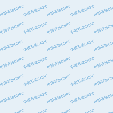
·中国石油华北油田公司
·中国石油锦西石化分公司
·大港油田集团有限责任公司
·天津钢管集团股份有限公司
·深圳市肯多斯实业发展有限公司
·山东墨龙石油机械股份有限公司
·瓦卢瑞克.曼内斯曼石油专用管（德
·无锡西姆莱斯石油专用管制造有限公
·武汉钢铁（集团）公司
·太原钢铁(集团)有限公司
·马鞍山钢铁股份有限公司
·中国石油天然气股份有限公司兰州石
·中国石化茂名石化分公司
·中国石油大港油田分公司
·靖江市天和泵业有限公司
·中油油气勘探软件国家工程研究中心
·西安长庆钻宇集团咸阳石化有限公司
·新疆新冠控制系统工程有限公司
·新疆安维消防设施器材有限公司