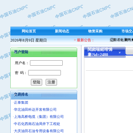
·保定北奥石油物探特种车辆制造有限
·盘锦辽河油田天意石油装备有限公司
·中国石油天然气管道局穿越公司
·沧州市电气控制设备厂
网站首页
新闻动态
物资采购
市场交
·中船重工中南装备有限责任公司
2026年8月9日 星期日
> 最新公告：
辽阳石化聚丙烯 
·南石力天传动件有限公司
·浙江瑞普环境技术有限公司
閲囪喘鍟嗗悕
用户登陆
褰?id=2480
·华北石油新大禹环保设备有限公司
·河北翼凌机械制造总厂
用户名：
·萍乡市庞泰化工填料有限公司
密 码：
·实华(天津)国际贸易有限公司
·上海宝钢商贸有限公司
·辽河石油勘探局总机械厂
交易排名
·正泰集团
·华北油田科达开发有限公司
·上海高桥电缆（集团）有限公司
·中石化西南石油局井下工程处
·大庆油田石油专用设备有限公司