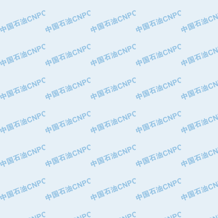
·大港油田集团有限责任公司
·天津钢管集团股份有限公司
·深圳市肯多斯实业发展有限公司
·山东墨龙石油机械股份有限公司
·瓦卢瑞克.曼内斯曼石油专用管（德
·无锡西姆莱斯石油专用管制造有限公
·武汉钢铁（集团）公司
·太原钢铁(集团)有限公司
·马鞍山钢铁股份有限公司
·中国石油天然气股份有限公司兰州石