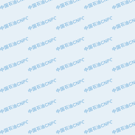
·华北石油津工机械制造有限公司
·中国石化茂名石化分公司
·上海山武控制仪表有限公司
·上海赛科石油化工有限责任公司
·河北卓唯钢管制造有限公司
·上海高桥石化
·中国石化扬子石油化工股份有限公司
·中国石化上海石油化工股份有限公司
·中国石化长岭炼化公司
·中国石油长庆油田分公司
·中国石油宁夏石化分公司
·山东墨龙石油机械股份有限公司
·大庆油田物资集团
·斯伦贝谢(天津)采油机械有限公司
·南阳防爆集团有限公司
·乳山市力久特种电机有限公司
·无锡西姆莱斯石油专用管制造有限公
·沈阳全密封变压器股份有限公司
·河北华北石油天成实业集团有限公司