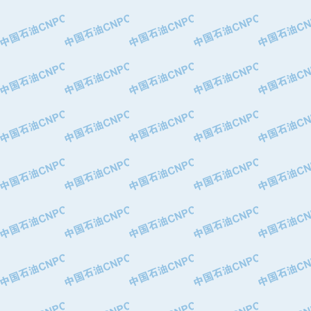
·大港油田集团有限责任公司
·天津钢管集团股份有限公司
·深圳市肯多斯实业发展有限公司
·山东墨龙石油机械股份有限公司
·瓦卢瑞克.曼内斯曼石油专用管（德
·无锡西姆莱斯石油专用管制造有限公
·武汉钢铁（集团）公司
·太原钢铁(集团)有限公司
·马鞍山钢铁股份有限公司
·中国石油天然气股份有限公司兰州石