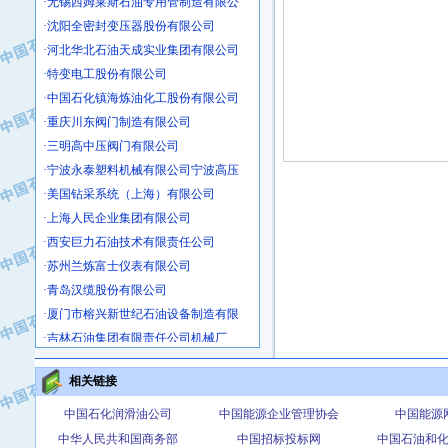
·沈阳全密封变压器股份有限公司
·河北华北石油天成实业集团有限公司
·特变电工股份有限公司
·中国石化镇海炼油化工股份有限公司
·重庆川东阀门制造有限公司
·三明高中压阀门有限公司
·宁波永泰塑料机械有限公司宁波高压
·美国钻采系统（上海）有限公司
·上海人民企业集团有限公司
·西安巨力石油技术有限责任公司
·苏州兰炼富士仪表有限公司
·青岛汉缆股份有限公司
·厦门市榕兴新世纪石油设备制造有限
·吉林石油集团有限责任公司机械厂
·大港油田集团中成机械制造有限公司
·承德司达石油装备开发公司
相关链接
·大港油田集团中成机械制造有限公司
中国石化润滑油公司
中国能源企业管理协会
中国能源
·四川明星电缆有限公司
中华人民共和国商务部
中国招标投标网
中国石油和
·中国石油大庆石油化工总厂