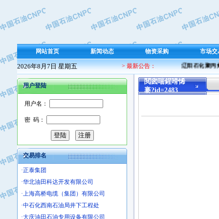
·保定北奥石油物探特种车辆制造有限
·盘锦辽河油田天意石油装备有限公司
·中国石油天然气管道局穿越公司
·沧州市电气控制设备厂
网站首页
新闻动态
物资采购
市场交
·中船重工中南装备有限责任公司
2026年8月7日 星期五
> 最新公告：
辽阳石化聚丙烯
·南石力天传动件有限公司
·浙江瑞普环境技术有限公司
閲囪喘鍟嗗悕
用户登陆
褰?id=2483
·华北石油新大禹环保设备有限公司
用户名：
·河北翼凌机械制造总厂
·萍乡市庞泰化工填料有限公司
密 码：
·实华(天津)国际贸易有限公司
·上海宝钢商贸有限公司
·辽河石油勘探局总机械厂
交易排名
·正泰集团
·华北油田科达开发有限公司
·上海高桥电缆（集团）有限公司
·中石化西南石油局井下工程处
·大庆油田石油专用设备有限公司