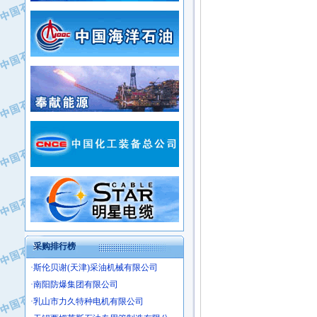
·常州市中兴石油化工助剂有限公司
·新疆新冠控制系统工程有限公司
·姜堰市三联助剂有限公司
·新疆安维消防设施器材有限公司
·四川中光高技术研究所有限责任公司
·华北石油津工机械制造有限公司
·江苏天安防雷工程有限责任公司
·中国石化茂名石化分公司
·山东东营胜利工业园区
·上海山武控制仪表有限公司
·自贡五洲防腐安装有限公司
·上海赛科石油化工有限责任公司
·河北卓唯钢管制造有限公司
·上海高桥石化
·中国石化扬子石油化工股份有限公司
·中国石化上海石油化工股份有限公司
·中国石化长岭炼化公司
·中国石油长庆油田分公司
·中国石油宁夏石化分公司
·山东墨龙石油机械股份有限公司
·大庆油田物资集团
采购排行榜
·斯伦贝谢(天津)采油机械有限公司
·南阳防爆集团有限公司
·乳山市力久特种电机有限公司
·无锡西姆莱斯石油专用管制造有限公