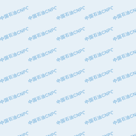
·特变电工股份有限公司
·中国石化镇海炼油化工股份有限公司
·重庆川东阀门制造有限公司
·三明高中压阀门有限公司
·宁波永泰塑料机械有限公司宁波高压
·美国钻采系统（上海）有限公司
·上海人民企业集团有限公司
·西安巨力石油技术有限责任公司
·苏州兰炼富士仪表有限公司
·青岛汉缆股份有限公司
·厦门市榕兴新世纪石油设备制造有限
·吉林石油集团有限责任公司机械厂
·大港油田集团中成机械制造有限公司
·承德司达石油装备开发公司
·大港油田集团中成机械制造有限公司
·四川明星电缆有限公司
·中国石油大庆石油化工总厂
·北京三盈联合石油技术有限公司