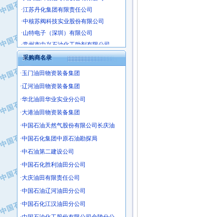
·江苏丹化集团有限责任公司
·中核苏阀科技实业股份有限公司
·山特电子（深圳）有限公司
·常州市中兴石油化工助剂有限公司
·姜堰市三联助剂有限公司
采购商名录
·四川中光高技术研究所有限责任公司
·江苏天安防雷工程有限责任公司
·玉门油田物资装备集团
·山东东营胜利工业园区
·辽河油田物资装备集团
·自贡五洲防腐安装有限公司
·华北油田华业实业分公司
·成都长江水处理设备有限公司
·大港油田物资装备集团
·中国石化镇海炼化分公司
·中国石油天然气股份有限公司长庆油
·上海鼓风机厂有限公司
·中国石化集团中原石油勘探局
·中核苏阀科技实业股份有限公司
·中石油第二建设公司
·济南柴油机股份有限公司
·中国石化胜利油田分公司
·上海科瑞曼士德电源系统集成有限公
·大庆油田有限责任公司
·东方合金铸造厂
·保定北奥石油物探特种车辆制造有限
·中国石油辽河油田分公司
·盘锦辽河油田天意石油装备有限公司
·中国石化江汉油田分公司
·中国石油天然气管道局穿越公司