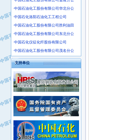
·中国石油化工股份有限公司金陵分公
·沧州市电气控制设备厂
·中国石油化工股份有限公司华北分公
·中船重工中南装备有限责任公司
·中国石化洛阳石油化工工程公司
·南石力天传动件有限公司
·中国石油化工股份有限公司胜利油田
·浙江瑞普环境技术有限公司
·中国石油化工股份有限公司东北分公
·华北石油新大禹环保设备有限公司
·中国石化仪征化纤股份有限公司
·河北翼凌机械制造总厂
·萍乡市庞泰化工填料有限公司
·中国石油化工股份有限公司茂名分公
·实华(天津)国际贸易有限公司
支持单位
·上海宝钢商贸有限公司
·辽河石油勘探局总机械厂
·正泰集团
·华北油田科达开发有限公司
·上海高桥电缆（集团）有限公司
·中石化西南石油局井下工程处
·中国石化茂名石化分公司
·大庆油田石油专用设备有限公司
·中国石油大港油田分公司
·江苏丹化集团有限责任公司
·靖江市天和泵业有限公司
·中核苏阀科技实业股份有限公司
·中油油气勘探软件国家工程研究中心
·山特电子（深圳）有限公司
·西安长庆钻宇集团咸阳石化有限公司