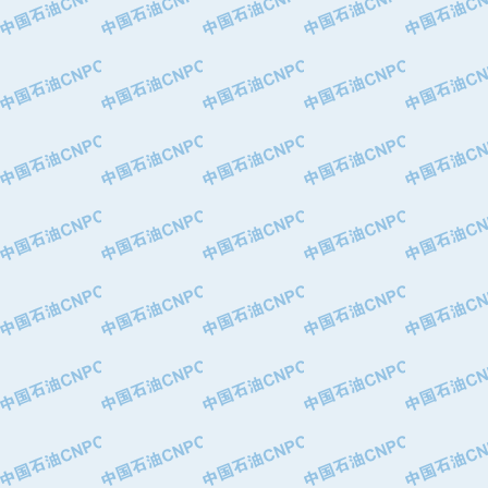
·中国石油化工股份有限公司催化剂长
·北京长空工业有限公司
·北京中旭阳光石油天然气科技有限公
·托肯恒山科技（广州）有限公司
·北京德泰联华科技发展有限公司
·美钻石油钻采系统（上海）有限公司
·陕西爱瑞德控制工程有限公司
·成都皖东仪表电缆成套系统有限公司
·成都中寰机电设备有限公司
·河北保定天威集团特变电气有限公司
·中国石油抚顺石化公司
·中国石油辽阳石油化纤公司
·托肯恒山科技（广州）有限公司
·中国石油兰州石油化工公司
·大庆油田飞马有限公司
·大庆油田有限责任公司
·中国石油辽河油田分公司
·中国石油华北油田公司
·中国石油锦西石化分公司