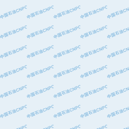
·中国石油华北油田公司
·中国石油锦西石化分公司
·大港油田集团有限责任公司
·天津钢管集团股份有限公司
·深圳市肯多斯实业发展有限公司
·山东墨龙石油机械股份有限公司
·瓦卢瑞克.曼内斯曼石油专用管（德
·无锡西姆莱斯石油专用管制造有限公
·武汉钢铁（集团）公司
·太原钢铁(集团)有限公司
·马鞍山钢铁股份有限公司
·中国石油天然气股份有限公司兰州石
·中国石化茂名石化分公司
·中国石油大港油田分公司
·靖江市天和泵业有限公司
·中油油气勘探软件国家工程研究中心
·西安长庆钻宇集团咸阳石化有限公司
·新疆新冠控制系统工程有限公司
·新疆安维消防设施器材有限公司