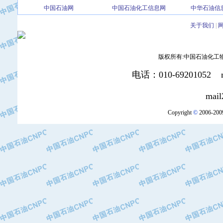
中国石油网
中国石油化工信息网
中华石油信
·北京三盈联合石油技术有限公司
·中国石油化工股份有限公司催化剂长
关于我们
|
·北京长空工业有限公司
·北京中旭阳光石油天然气科技有限公
版权所有:中国石油化工物资装
·托肯恒山科技（广州）有限公司
·北京德泰联华科技发展有限公司
电话：010-69201052 mai
·美钻石油钻采系统（上海）有限公司
·陕西爱瑞德控制工程有限公司
mail2:office
·成都皖东仪表电缆成套系统有限公司
Copyright
©
2006-2009
·成都中寰机电设备有限公司
·河北保定天威集团特变电气有限公司
·中国石油抚顺石化公司
·中国石油辽阳石油化纤公司
·托肯恒山科技（广州）有限公司
·中国石油兰州石油化工公司
·大庆油田飞马有限公司
·大庆油田有限责任公司
·中国石油辽河油田分公司