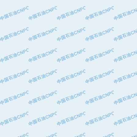
·特变电工股份有限公司
·中国石化镇海炼油化工股份有限公司
·重庆川东阀门制造有限公司
·三明高中压阀门有限公司
·宁波永泰塑料机械有限公司宁波高压
·美国钻采系统（上海）有限公司
·上海人民企业集团有限公司
·西安巨力石油技术有限责任公司
·苏州兰炼富士仪表有限公司
·青岛汉缆股份有限公司
·厦门市榕兴新世纪石油设备制造有限
·吉林石油集团有限责任公司机械厂
·大港油田集团中成机械制造有限公司
·承德司达石油装备开发公司
·大港油田集团中成机械制造有限公司
·四川明星电缆有限公司
·中国石油大庆石油化工总厂
·北京三盈联合石油技术有限公司