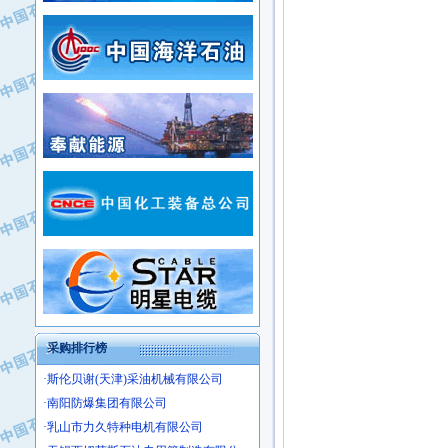
·常州市中兴石油化工助剂有限公司
·新疆新冠控制系统工程有限公司
·姜堰市三联助剂有限公司
·新疆安维消防设施器材有限公司
·四川中光高技术研究所有限责任公司
·华北石油津工机械制造有限公司
·江苏天安防雷工程有限责任公司
·中国石化茂名石化分公司
·山东东营胜利工业园区
·上海山武控制仪表有限公司
·自贡五洲防腐安装有限公司
·上海赛科石油化工有限责任公司
·河北卓唯钢管制造有限公司
·上海高桥石化
·中国石化扬子石油化工股份有限公司
·中国石化上海石油化工股份有限公司
·中国石化长岭炼化公司
·中国石油长庆油田分公司
·中国石油宁夏石化分公司
·山东墨龙石油机械股份有限公司
·大庆油田物资集团
采购排行榜
·斯伦贝谢(天津)采油机械有限公司
·南阳防爆集团有限公司
·乳山市力久特种电机有限公司
·无锡西姆莱斯石油专用管制造有限公