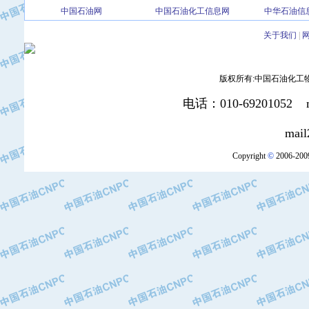
中国石油网
中国石油化工信息网
中华石油信
·北京三盈联合石油技术有限公司
·中国石油化工股份有限公司催化剂长
关于我们
|
·北京长空工业有限公司
·北京中旭阳光石油天然气科技有限公
版权所有:中国石油化工物资装
·托肯恒山科技（广州）有限公司
·北京德泰联华科技发展有限公司
电话：010-69201052 mai
·美钻石油钻采系统（上海）有限公司
·陕西爱瑞德控制工程有限公司
mail2:office
·成都皖东仪表电缆成套系统有限公司
Copyright
©
2006-2009
·成都中寰机电设备有限公司
·河北保定天威集团特变电气有限公司
·中国石油抚顺石化公司
·中国石油辽阳石油化纤公司
·托肯恒山科技（广州）有限公司
·中国石油兰州石油化工公司
·大庆油田飞马有限公司
·大庆油田有限责任公司
·中国石油辽河油田分公司