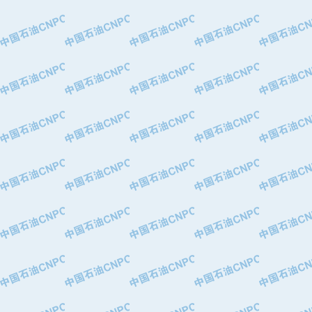
·大港油田集团有限责任公司
·天津钢管集团股份有限公司
·深圳市肯多斯实业发展有限公司
·山东墨龙石油机械股份有限公司
·瓦卢瑞克.曼内斯曼石油专用管（德
·无锡西姆莱斯石油专用管制造有限公
·武汉钢铁（集团）公司
·太原钢铁(集团)有限公司
·马鞍山钢铁股份有限公司
·中国石油天然气股份有限公司兰州石