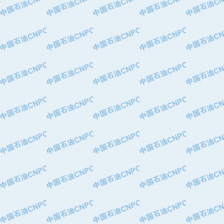
·中国石油化工股份有限公司催化剂长
·北京长空工业有限公司
·北京中旭阳光石油天然气科技有限公
·托肯恒山科技（广州）有限公司
·北京德泰联华科技发展有限公司
·美钻石油钻采系统（上海）有限公司
·陕西爱瑞德控制工程有限公司
·成都皖东仪表电缆成套系统有限公司
·成都中寰机电设备有限公司
·河北保定天威集团特变电气有限公司
·中国石油抚顺石化公司
·中国石油辽阳石油化纤公司
·托肯恒山科技（广州）有限公司
·中国石油兰州石油化工公司
·大庆油田飞马有限公司
·大庆油田有限责任公司
·中国石油辽河油田分公司
·中国石油华北油田公司
·中国石油锦西石化分公司