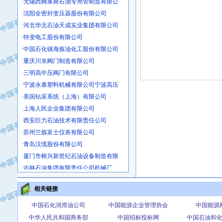
·沈阳全密封变压器股份有限公司
·河北华北石油天成实业集团有限公司
·特变电工股份有限公司
·中国石化镇海炼油化工股份有限公司
·重庆川东阀门制造有限公司
·三明高中压阀门有限公司
·宁波永泰塑料机械有限公司宁波高压
·美国钻采系统（上海）有限公司
·上海人民企业集团有限公司
·西安巨力石油技术有限责任公司
·苏州兰炼富士仪表有限公司
·青岛汉缆股份有限公司
·厦门市榕兴新世纪石油设备制造有限
·吉林石油集团有限责任公司机械厂
·大港油田集团中成机械制造有限公司
·承德司达石油装备开发公司
相关链接
·大港油田集团中成机械制造有限公司
中国石化润滑油公司
中国能源企业管理协会
中国能源
·四川明星电缆有限公司
中华人民共和国商务部
中国招标投标网
中国石油和
·中国石油大庆石油化工总厂