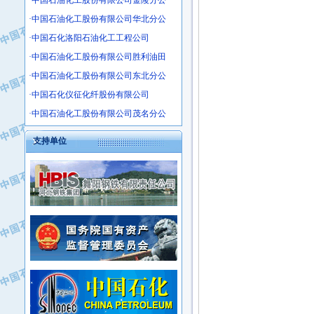
·中国石油化工股份有限公司金陵分公
·沧州市电气控制设备厂
·中国石油化工股份有限公司华北分公
·中船重工中南装备有限责任公司
·中国石化洛阳石油化工工程公司
·南石力天传动件有限公司
·中国石油化工股份有限公司胜利油田
·浙江瑞普环境技术有限公司
·中国石油化工股份有限公司东北分公
·华北石油新大禹环保设备有限公司
·中国石化仪征化纤股份有限公司
·河北翼凌机械制造总厂
·萍乡市庞泰化工填料有限公司
·中国石油化工股份有限公司茂名分公
·实华(天津)国际贸易有限公司
支持单位
·上海宝钢商贸有限公司
·辽河石油勘探局总机械厂
·正泰集团
·华北油田科达开发有限公司
·上海高桥电缆（集团）有限公司
·中石化西南石油局井下工程处
·中国石化茂名石化分公司
·大庆油田石油专用设备有限公司
·中国石油大港油田分公司
·江苏丹化集团有限责任公司
·靖江市天和泵业有限公司
·中核苏阀科技实业股份有限公司
·中油油气勘探软件国家工程研究中心
·山特电子（深圳）有限公司
·西安长庆钻宇集团咸阳石化有限公司