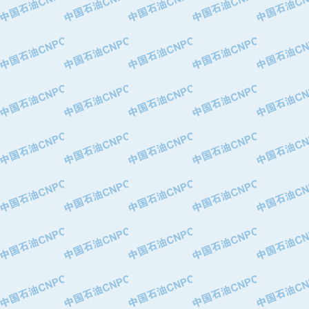
·华北石油津工机械制造有限公司
·中国石化茂名石化分公司
·上海山武控制仪表有限公司
·上海赛科石油化工有限责任公司
·河北卓唯钢管制造有限公司
·上海高桥石化
·中国石化扬子石油化工股份有限公司
·中国石化上海石油化工股份有限公司
·中国石化长岭炼化公司
·中国石油长庆油田分公司
·中国石油宁夏石化分公司
·山东墨龙石油机械股份有限公司
·大庆油田物资集团
·斯伦贝谢(天津)采油机械有限公司
·南阳防爆集团有限公司
·乳山市力久特种电机有限公司
·无锡西姆莱斯石油专用管制造有限公
·沈阳全密封变压器股份有限公司
·河北华北石油天成实业集团有限公司