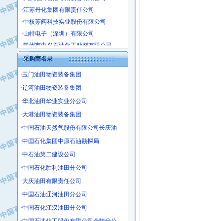
·江苏丹化集团有限责任公司
·中核苏阀科技实业股份有限公司
·山特电子（深圳）有限公司
·常州市中兴石油化工助剂有限公司
·姜堰市三联助剂有限公司
采购商名录
·四川中光高技术研究所有限责任公司
·江苏天安防雷工程有限责任公司
·玉门油田物资装备集团
·山东东营胜利工业园区
·辽河油田物资装备集团
·自贡五洲防腐安装有限公司
·华北油田华业实业分公司
·成都长江水处理设备有限公司
·大港油田物资装备集团
·中国石化镇海炼化分公司
·中国石油天然气股份有限公司长庆油
·上海鼓风机厂有限公司
·中国石化集团中原石油勘探局
·中核苏阀科技实业股份有限公司
·中石油第二建设公司
·济南柴油机股份有限公司
·中国石化胜利油田分公司
·上海科瑞曼士德电源系统集成有限公
·大庆油田有限责任公司
·东方合金铸造厂
·保定北奥石油物探特种车辆制造有限
·中国石油辽河油田分公司
·盘锦辽河油田天意石油装备有限公司
·中国石化江汉油田分公司
·中国石油天然气管道局穿越公司