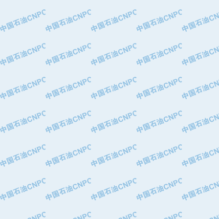
·中国石油华北油田公司
·中国石油锦西石化分公司
·大港油田集团有限责任公司
·天津钢管集团股份有限公司
·深圳市肯多斯实业发展有限公司
·山东墨龙石油机械股份有限公司
·瓦卢瑞克.曼内斯曼石油专用管（德
·无锡西姆莱斯石油专用管制造有限公
·武汉钢铁（集团）公司
·太原钢铁(集团)有限公司
·马鞍山钢铁股份有限公司
·中国石油天然气股份有限公司兰州石
·中国石化茂名石化分公司
·中国石油大港油田分公司
·靖江市天和泵业有限公司
·中油油气勘探软件国家工程研究中心
·西安长庆钻宇集团咸阳石化有限公司
·新疆新冠控制系统工程有限公司
·新疆安维消防设施器材有限公司