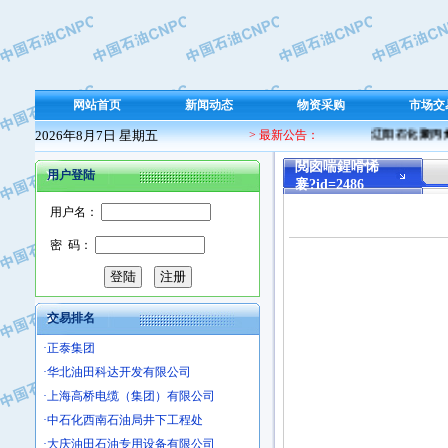
·保定北奥石油物探特种车辆制造有限
·盘锦辽河油田天意石油装备有限公司
·中国石油天然气管道局穿越公司
·沧州市电气控制设备厂
网站首页
新闻动态
物资采购
市场交
·中船重工中南装备有限责任公司
2026年8月7日 星期五
> 最新公告：
辽阳石化聚丙烯
·南石力天传动件有限公司
·浙江瑞普环境技术有限公司
閲囪喘鍟嗗悕
用户登陆
褰?id=2486
·华北石油新大禹环保设备有限公司
用户名：
·河北翼凌机械制造总厂
·萍乡市庞泰化工填料有限公司
密 码：
·实华(天津)国际贸易有限公司
·上海宝钢商贸有限公司
·辽河石油勘探局总机械厂
交易排名
·正泰集团
·华北油田科达开发有限公司
·上海高桥电缆（集团）有限公司
·中石化西南石油局井下工程处
·大庆油田石油专用设备有限公司