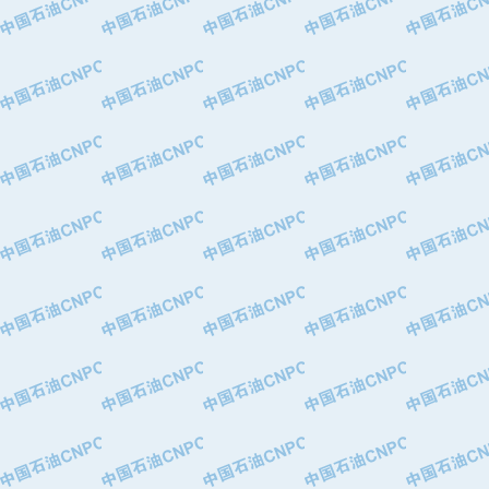
·中国石油化工股份有限公司催化剂长
·北京长空工业有限公司
·北京中旭阳光石油天然气科技有限公
·托肯恒山科技（广州）有限公司
·北京德泰联华科技发展有限公司
·美钻石油钻采系统（上海）有限公司
·陕西爱瑞德控制工程有限公司
·成都皖东仪表电缆成套系统有限公司
·成都中寰机电设备有限公司
·河北保定天威集团特变电气有限公司
·中国石油抚顺石化公司
·中国石油辽阳石油化纤公司
·托肯恒山科技（广州）有限公司
·中国石油兰州石油化工公司
·大庆油田飞马有限公司
·大庆油田有限责任公司
·中国石油辽河油田分公司
·中国石油华北油田公司
·中国石油锦西石化分公司