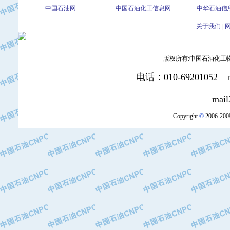
中国石油网
中国石油化工信息网
中华石油信
·北京三盈联合石油技术有限公司
·中国石油化工股份有限公司催化剂长
关于我们
|
·北京长空工业有限公司
·北京中旭阳光石油天然气科技有限公
版权所有:中国石油化工物资装
·托肯恒山科技（广州）有限公司
·北京德泰联华科技发展有限公司
电话：010-69201052 mai
·美钻石油钻采系统（上海）有限公司
·陕西爱瑞德控制工程有限公司
mail2:office
·成都皖东仪表电缆成套系统有限公司
Copyright
©
2006-2009
·成都中寰机电设备有限公司
·河北保定天威集团特变电气有限公司
·中国石油抚顺石化公司
·中国石油辽阳石油化纤公司
·托肯恒山科技（广州）有限公司
·中国石油兰州石油化工公司
·大庆油田飞马有限公司
·大庆油田有限责任公司
·中国石油辽河油田分公司