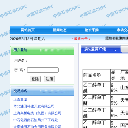
·保定北奥石油物探特种车辆制造有限
·盘锦辽河油田天意石油装备有限公司
·中国石油天然气管道局穿越公司
·沧州市电气控制设备厂
网站首页
新闻动态
物资采购
市场交
·中船重工中南装备有限责任公司
2026年8月8日 星期六
> 最新公告：
辽阳石化聚丙烯 
·南石力天传动件有限公司
·浙江瑞普环境技术有限公司
浜у搧淇℃伅
用户登陆
·华北石油新大禹环保设备有限公司
用户名：
·河北翼凌机械制造总厂
·萍乡市庞泰化工填料有限公司
密 码：
品
厂家
商品名称
·实华(天津)国际贸易有限公司
类
地
·上海宝钢商贸有限公司
乙二醇单丁
9
山
·辽河石油勘探局总机械厂
9%
醚
交易排名
·正泰集团
乙二醇单丁
9
天
·华北油田科达开发有限公司
9%
醚
·上海高桥电缆（集团）有限公司
乙二醇单丁
9
天
9%
醚
·中石化西南石油局井下工程处
乙二醇单丁
9
·大庆油田石油专用设备有限公司
国