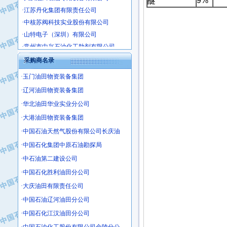
9%
醚
·江苏丹化集团有限责任公司
·中核苏阀科技实业股份有限公司
·山特电子（深圳）有限公司
·常州市中兴石油化工助剂有限公司
·姜堰市三联助剂有限公司
采购商名录
·四川中光高技术研究所有限责任公司
·江苏天安防雷工程有限责任公司
·玉门油田物资装备集团
·山东东营胜利工业园区
·辽河油田物资装备集团
·自贡五洲防腐安装有限公司
·华北油田华业实业分公司
·成都长江水处理设备有限公司
·大港油田物资装备集团
·中国石化镇海炼化分公司
·中国石油天然气股份有限公司长庆油
·上海鼓风机厂有限公司
·中国石化集团中原石油勘探局
·中核苏阀科技实业股份有限公司
·中石油第二建设公司
·济南柴油机股份有限公司
·中国石化胜利油田分公司
·上海科瑞曼士德电源系统集成有限公
·大庆油田有限责任公司
·东方合金铸造厂
·保定北奥石油物探特种车辆制造有限
·中国石油辽河油田分公司
·盘锦辽河油田天意石油装备有限公司
·中国石化江汉油田分公司
·中国石油天然气管道局穿越公司