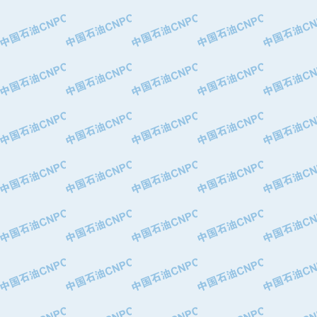
·特变电工股份有限公司
·中国石化镇海炼油化工股份有限公司
·重庆川东阀门制造有限公司
·三明高中压阀门有限公司
·宁波永泰塑料机械有限公司宁波高压
·美国钻采系统（上海）有限公司
·上海人民企业集团有限公司
·西安巨力石油技术有限责任公司
·苏州兰炼富士仪表有限公司
·青岛汉缆股份有限公司
·厦门市榕兴新世纪石油设备制造有限
·吉林石油集团有限责任公司机械厂
·大港油田集团中成机械制造有限公司
·承德司达石油装备开发公司
·大港油田集团中成机械制造有限公司
·四川明星电缆有限公司
·中国石油大庆石油化工总厂
·北京三盈联合石油技术有限公司