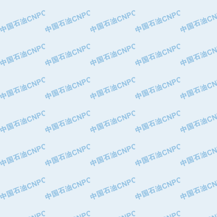
·大港油田集团有限责任公司
·天津钢管集团股份有限公司
·深圳市肯多斯实业发展有限公司
·山东墨龙石油机械股份有限公司
·瓦卢瑞克.曼内斯曼石油专用管（德
·无锡西姆莱斯石油专用管制造有限公
·武汉钢铁（集团）公司
·太原钢铁(集团)有限公司
·马鞍山钢铁股份有限公司
·中国石油天然气股份有限公司兰州石