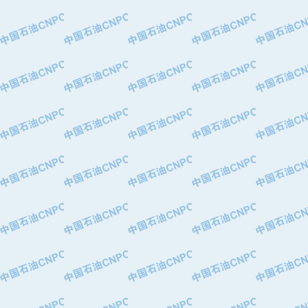
·中国石油华北油田公司
·中国石油锦西石化分公司
·大港油田集团有限责任公司
·天津钢管集团股份有限公司
·深圳市肯多斯实业发展有限公司
·山东墨龙石油机械股份有限公司
·瓦卢瑞克.曼内斯曼石油专用管（德
·无锡西姆莱斯石油专用管制造有限公
·武汉钢铁（集团）公司
·太原钢铁(集团)有限公司
·马鞍山钢铁股份有限公司
·中国石油天然气股份有限公司兰州石
·中国石化茂名石化分公司
·中国石油大港油田分公司
·靖江市天和泵业有限公司
·中油油气勘探软件国家工程研究中心
·西安长庆钻宇集团咸阳石化有限公司
·新疆新冠控制系统工程有限公司
·新疆安维消防设施器材有限公司