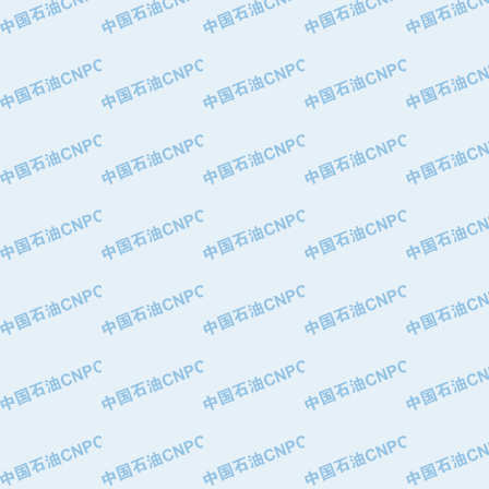
·华北石油津工机械制造有限公司
·中国石化茂名石化分公司
·上海山武控制仪表有限公司
·上海赛科石油化工有限责任公司
·河北卓唯钢管制造有限公司
·上海高桥石化
·中国石化扬子石油化工股份有限公司
·中国石化上海石油化工股份有限公司
·中国石化长岭炼化公司
·中国石油长庆油田分公司
·中国石油宁夏石化分公司
·山东墨龙石油机械股份有限公司
·大庆油田物资集团
·斯伦贝谢(天津)采油机械有限公司
·南阳防爆集团有限公司
·乳山市力久特种电机有限公司
·无锡西姆莱斯石油专用管制造有限公
·沈阳全密封变压器股份有限公司
·河北华北石油天成实业集团有限公司