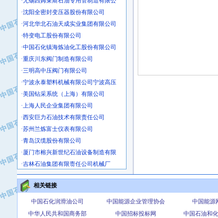
·沈阳全密封变压器股份有限公司
·河北华北石油天成实业集团有限公司
·特变电工股份有限公司
·中国石化镇海炼油化工股份有限公司
·重庆川东阀门制造有限公司
·三明高中压阀门有限公司
·宁波永泰塑料机械有限公司宁波高压
·美国钻采系统（上海）有限公司
·上海人民企业集团有限公司
·西安巨力石油技术有限责任公司
·苏州兰炼富士仪表有限公司
·青岛汉缆股份有限公司
·厦门市榕兴新世纪石油设备制造有限
·吉林石油集团有限责任公司机械厂
·大港油田集团中成机械制造有限公司
·承德司达石油装备开发公司
相关链接
·大港油田集团中成机械制造有限公司
中国石化润滑油公司
中国能源企业管理协会
中国能源
·四川明星电缆有限公司
中华人民共和国商务部
中国招标投标网
中国石油和
·中国石油大庆石油化工总厂