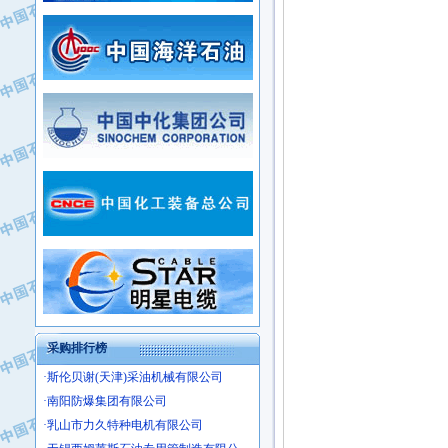
·常州市中兴石油化工助剂有限公司
·新疆新冠控制系统工程有限公司
·姜堰市三联助剂有限公司
·新疆安维消防设施器材有限公司
·四川中光高技术研究所有限责任公司
·华北石油津工机械制造有限公司
·江苏天安防雷工程有限责任公司
·中国石化茂名石化分公司
·山东东营胜利工业园区
·上海山武控制仪表有限公司
·自贡五洲防腐安装有限公司
·上海赛科石油化工有限责任公司
·河北卓唯钢管制造有限公司
·上海高桥石化
·中国石化扬子石油化工股份有限公司
·中国石化上海石油化工股份有限公司
·中国石化长岭炼化公司
·中国石油长庆油田分公司
·中国石油宁夏石化分公司
·山东墨龙石油机械股份有限公司
·大庆油田物资集团
采购排行榜
·斯伦贝谢(天津)采油机械有限公司
·南阳防爆集团有限公司
·乳山市力久特种电机有限公司
·无锡西姆莱斯石油专用管制造有限公