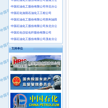
·中国石油化工股份有限公司金陵分公
·沧州市电气控制设备厂
·中国石油化工股份有限公司华北分公
·中船重工中南装备有限责任公司
·中国石化洛阳石油化工工程公司
·南石力天传动件有限公司
·中国石油化工股份有限公司胜利油田
·浙江瑞普环境技术有限公司
·中国石油化工股份有限公司东北分公
·华北石油新大禹环保设备有限公司
·中国石化仪征化纤股份有限公司
·河北翼凌机械制造总厂
·萍乡市庞泰化工填料有限公司
·中国石油化工股份有限公司茂名分公
·实华(天津)国际贸易有限公司
支持单位
·上海宝钢商贸有限公司
·辽河石油勘探局总机械厂
·正泰集团
·华北油田科达开发有限公司
·上海高桥电缆（集团）有限公司
·中石化西南石油局井下工程处
·中国石化茂名石化分公司
·大庆油田石油专用设备有限公司
·中国石油大港油田分公司
·江苏丹化集团有限责任公司
·靖江市天和泵业有限公司
·中核苏阀科技实业股份有限公司
·中油油气勘探软件国家工程研究中心
·山特电子（深圳）有限公司
·西安长庆钻宇集团咸阳石化有限公司