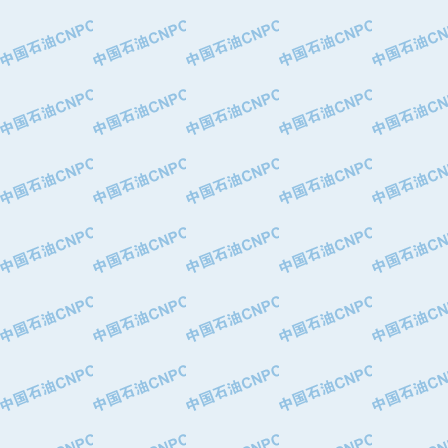
·特变电工股份有限公司
·中国石化镇海炼油化工股份有限公司
·重庆川东阀门制造有限公司
·三明高中压阀门有限公司
·宁波永泰塑料机械有限公司宁波高压
·美国钻采系统（上海）有限公司
·上海人民企业集团有限公司
·西安巨力石油技术有限责任公司
·苏州兰炼富士仪表有限公司
·青岛汉缆股份有限公司
·厦门市榕兴新世纪石油设备制造有限
·吉林石油集团有限责任公司机械厂
·大港油田集团中成机械制造有限公司
·承德司达石油装备开发公司
·大港油田集团中成机械制造有限公司
·四川明星电缆有限公司
·中国石油大庆石油化工总厂
·北京三盈联合石油技术有限公司