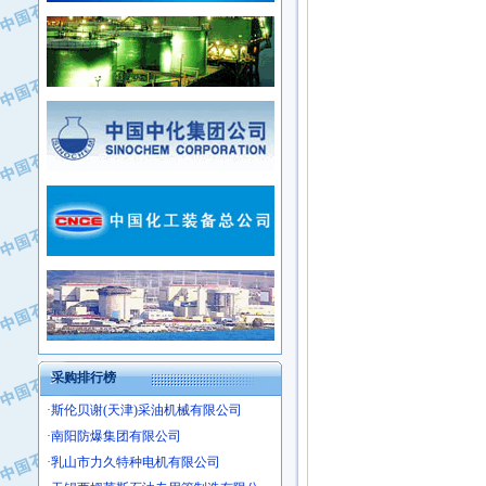
·常州市中兴石油化工助剂有限公司
·新疆新冠控制系统工程有限公司
·姜堰市三联助剂有限公司
·新疆安维消防设施器材有限公司
·四川中光高技术研究所有限责任公司
·华北石油津工机械制造有限公司
·江苏天安防雷工程有限责任公司
·中国石化茂名石化分公司
·山东东营胜利工业园区
·上海山武控制仪表有限公司
·自贡五洲防腐安装有限公司
·上海赛科石油化工有限责任公司
·河北卓唯钢管制造有限公司
·上海高桥石化
·中国石化扬子石油化工股份有限公司
·中国石化上海石油化工股份有限公司
·中国石化长岭炼化公司
·中国石油长庆油田分公司
·中国石油宁夏石化分公司
·山东墨龙石油机械股份有限公司
·大庆油田物资集团
采购排行榜
·斯伦贝谢(天津)采油机械有限公司
·南阳防爆集团有限公司
·乳山市力久特种电机有限公司
·无锡西姆莱斯石油专用管制造有限公