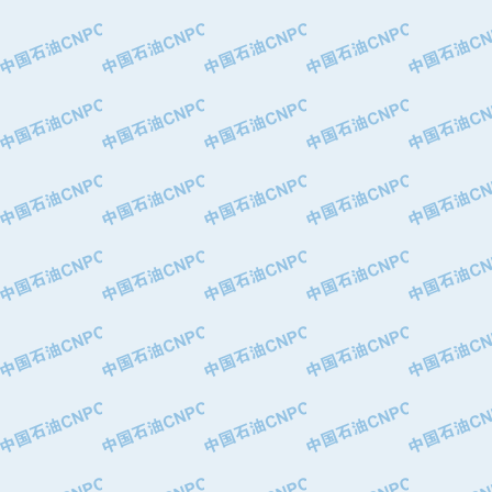
·大港油田集团有限责任公司
·天津钢管集团股份有限公司
·深圳市肯多斯实业发展有限公司
·山东墨龙石油机械股份有限公司
·瓦卢瑞克.曼内斯曼石油专用管（德
·无锡西姆莱斯石油专用管制造有限公
·武汉钢铁（集团）公司
·太原钢铁(集团)有限公司
·马鞍山钢铁股份有限公司
·中国石油天然气股份有限公司兰州石