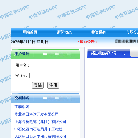
·保定北奥石油物探特种车辆制造有限
·盘锦辽河油田天意石油装备有限公司
·中国石油天然气管道局穿越公司
·沧州市电气控制设备厂
网站首页
新闻动态
物资采购
市场交
·中船重工中南装备有限责任公司
2026年8月9日 星期日
> 最新公告：
辽阳石化聚丙烯
·南石力天传动件有限公司
·浙江瑞普环境技术有限公司
渚涙眰淇℃伅
用户登陆
·华北石油新大禹环保设备有限公司
用户名：
·河北翼凌机械制造总厂
·萍乡市庞泰化工填料有限公司
密 码：
·实华(天津)国际贸易有限公司
·上海宝钢商贸有限公司
·辽河石油勘探局总机械厂
交易排名
·正泰集团
·华北油田科达开发有限公司
·上海高桥电缆（集团）有限公司
·中石化西南石油局井下工程处
·大庆油田石油专用设备有限公司