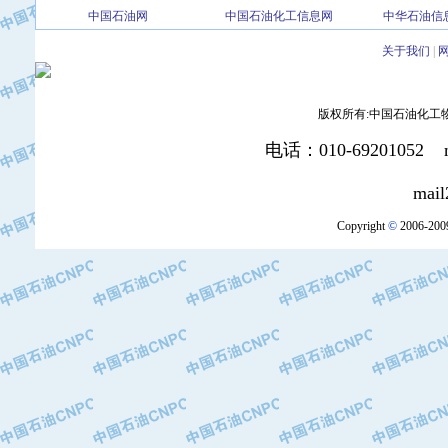
中国石油网
中国石油化工信息网
中华石油信
·北京三盈联合石油技术有限公司
·中国石油化工股份有限公司催化剂长
关于我们
|
·北京长空工业有限公司
·北京中旭阳光石油天然气科技有限公
版权所有:中国石油化工物资装
·托肯恒山科技（广州）有限公司
·北京德泰联华科技发展有限公司
电话：010-69201052 mai
·美钻石油钻采系统（上海）有限公司
·陕西爱瑞德控制工程有限公司
mail2:office
·成都皖东仪表电缆成套系统有限公司
Copyright
©
2006-2009
·成都中寰机电设备有限公司
·河北保定天威集团特变电气有限公司
·中国石油抚顺石化公司
·中国石油辽阳石油化纤公司
·托肯恒山科技（广州）有限公司
·中国石油兰州石油化工公司
·大庆油田飞马有限公司
·大庆油田有限责任公司
·中国石油辽河油田分公司