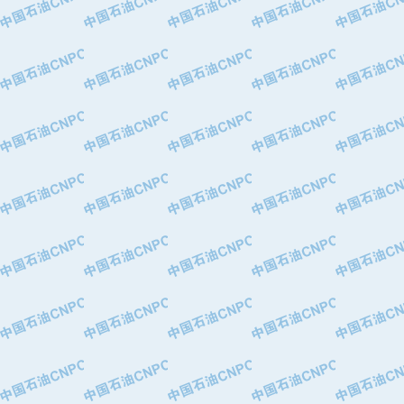
·华北石油津工机械制造有限公司
·中国石化茂名石化分公司
·上海山武控制仪表有限公司
·上海赛科石油化工有限责任公司
·河北卓唯钢管制造有限公司
·上海高桥石化
·中国石化扬子石油化工股份有限公司
·中国石化上海石油化工股份有限公司
·中国石化长岭炼化公司
·中国石油长庆油田分公司
·中国石油宁夏石化分公司
·山东墨龙石油机械股份有限公司
·大庆油田物资集团
·斯伦贝谢(天津)采油机械有限公司
·南阳防爆集团有限公司
·乳山市力久特种电机有限公司
·无锡西姆莱斯石油专用管制造有限公
·沈阳全密封变压器股份有限公司
·河北华北石油天成实业集团有限公司