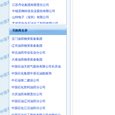
·江苏丹化集团有限责任公司
·中核苏阀科技实业股份有限公司
·山特电子（深圳）有限公司
·常州市中兴石油化工助剂有限公司
·姜堰市三联助剂有限公司
采购商名录
·四川中光高技术研究所有限责任公司
·江苏天安防雷工程有限责任公司
·玉门油田物资装备集团
·山东东营胜利工业园区
·辽河油田物资装备集团
·自贡五洲防腐安装有限公司
·华北油田华业实业分公司
·成都长江水处理设备有限公司
·大港油田物资装备集团
·中国石化镇海炼化分公司
·中国石油天然气股份有限公司长庆油
·上海鼓风机厂有限公司
·中国石化集团中原石油勘探局
·中核苏阀科技实业股份有限公司
·中石油第二建设公司
·济南柴油机股份有限公司
·中国石化胜利油田分公司
·上海科瑞曼士德电源系统集成有限公
·大庆油田有限责任公司
·东方合金铸造厂
·保定北奥石油物探特种车辆制造有限
·中国石油辽河油田分公司
·盘锦辽河油田天意石油装备有限公司
·中国石化江汉油田分公司
·中国石油天然气管道局穿越公司