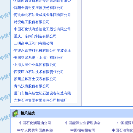
·沈阳全密封变压器股份有限公司
·河北华北石油天成实业集团有限公司
·特变电工股份有限公司
·中国石化镇海炼油化工股份有限公司
·重庆川东阀门制造有限公司
·三明高中压阀门有限公司
·宁波永泰塑料机械有限公司宁波高压
·美国钻采系统（上海）有限公司
·上海人民企业集团有限公司
·西安巨力石油技术有限责任公司
·苏州兰炼富士仪表有限公司
·青岛汉缆股份有限公司
·厦门市榕兴新世纪石油设备制造有限
·吉林石油集团有限责任公司机械厂
·大港油田集团中成机械制造有限公司
·承德司达石油装备开发公司
相关链接
·大港油田集团中成机械制造有限公司
中国石化润滑油公司
中国能源企业管理协会
中国能源
·四川明星电缆有限公司
中华人民共和国商务部
中国招标投标网
中国石油和
·中国石油大庆石油化工总厂