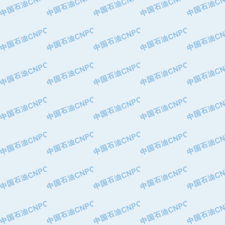
·中国石油化工股份有限公司催化剂长
·北京长空工业有限公司
·北京中旭阳光石油天然气科技有限公
·托肯恒山科技（广州）有限公司
·北京德泰联华科技发展有限公司
·美钻石油钻采系统（上海）有限公司
·陕西爱瑞德控制工程有限公司
·成都皖东仪表电缆成套系统有限公司
·成都中寰机电设备有限公司
·河北保定天威集团特变电气有限公司
·中国石油抚顺石化公司
·中国石油辽阳石油化纤公司
·托肯恒山科技（广州）有限公司
·中国石油兰州石油化工公司
·大庆油田飞马有限公司
·大庆油田有限责任公司
·中国石油辽河油田分公司
·中国石油华北油田公司
·中国石油锦西石化分公司