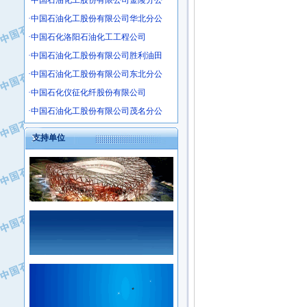
·中国石油化工股份有限公司金陵分公
·沧州市电气控制设备厂
·中国石油化工股份有限公司华北分公
·中船重工中南装备有限责任公司
·中国石化洛阳石油化工工程公司
·南石力天传动件有限公司
·中国石油化工股份有限公司胜利油田
·浙江瑞普环境技术有限公司
·中国石油化工股份有限公司东北分公
·华北石油新大禹环保设备有限公司
·中国石化仪征化纤股份有限公司
·河北翼凌机械制造总厂
·萍乡市庞泰化工填料有限公司
·中国石油化工股份有限公司茂名分公
·实华(天津)国际贸易有限公司
支持单位
·上海宝钢商贸有限公司
·辽河石油勘探局总机械厂
·正泰集团
·华北油田科达开发有限公司
·上海高桥电缆（集团）有限公司
·中石化西南石油局井下工程处
·中国石化茂名石化分公司
·大庆油田石油专用设备有限公司
·中国石油大港油田分公司
·江苏丹化集团有限责任公司
·靖江市天和泵业有限公司
·中核苏阀科技实业股份有限公司
·中油油气勘探软件国家工程研究中心
·山特电子（深圳）有限公司
·西安长庆钻宇集团咸阳石化有限公司