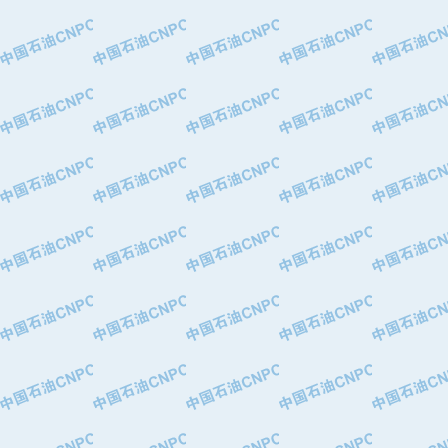
·中国石油华北油田公司
·中国石油锦西石化分公司
·大港油田集团有限责任公司
·天津钢管集团股份有限公司
·深圳市肯多斯实业发展有限公司
·山东墨龙石油机械股份有限公司
·瓦卢瑞克.曼内斯曼石油专用管（德
·无锡西姆莱斯石油专用管制造有限公
·武汉钢铁（集团）公司
·太原钢铁(集团)有限公司
·马鞍山钢铁股份有限公司
·中国石油天然气股份有限公司兰州石
·中国石化茂名石化分公司
·中国石油大港油田分公司
·靖江市天和泵业有限公司
·中油油气勘探软件国家工程研究中心
·西安长庆钻宇集团咸阳石化有限公司
·新疆新冠控制系统工程有限公司
·新疆安维消防设施器材有限公司