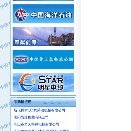
·新疆新冠控制系统工程有限公司
·姜堰市三联助剂有限公司
·新疆安维消防设施器材有限公司
·四川中光高技术研究所有限责任公司
·华北石油津工机械制造有限公司
·江苏天安防雷工程有限责任公司
·中国石化茂名石化分公司
·山东东营胜利工业园区
·上海山武控制仪表有限公司
·自贡五洲防腐安装有限公司
·上海赛科石油化工有限责任公司
·河北卓唯钢管制造有限公司
·上海高桥石化
·中国石化扬子石油化工股份有限公司
·中国石化上海石油化工股份有限公司
·中国石化长岭炼化公司
·中国石油长庆油田分公司
·中国石油宁夏石化分公司
·山东墨龙石油机械股份有限公司
·大庆油田物资集团
采购排行榜
·斯伦贝谢(天津)采油机械有限公司
·南阳防爆集团有限公司
·乳山市力久特种电机有限公司
·无锡西姆莱斯石油专用管制造有限公