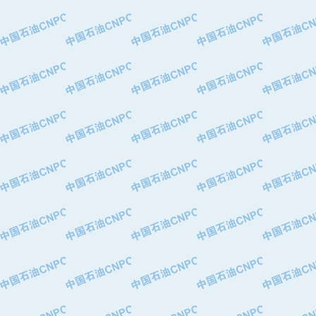
·中国石油华北油田公司
·中国石油锦西石化分公司
·大港油田集团有限责任公司
·天津钢管集团股份有限公司
·深圳市肯多斯实业发展有限公司
·山东墨龙石油机械股份有限公司
·瓦卢瑞克.曼内斯曼石油专用管（德
·无锡西姆莱斯石油专用管制造有限公
·武汉钢铁（集团）公司
·太原钢铁(集团)有限公司
·马鞍山钢铁股份有限公司
·中国石油天然气股份有限公司兰州石
·中国石化茂名石化分公司
·中国石油大港油田分公司
·靖江市天和泵业有限公司
·中油油气勘探软件国家工程研究中心
·西安长庆钻宇集团咸阳石化有限公司
·新疆新冠控制系统工程有限公司
·新疆安维消防设施器材有限公司