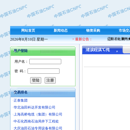
·保定北奥石油物探特种车辆制造有限
·盘锦辽河油田天意石油装备有限公司
·中国石油天然气管道局穿越公司
·沧州市电气控制设备厂
网站首页
新闻动态
物资采购
市场交
·中船重工中南装备有限责任公司
2026年8月10日 星期一
> 最新公告：
辽阳石化聚丙烯 
·南石力天传动件有限公司
·浙江瑞普环境技术有限公司
渚涙眰淇℃伅
用户登陆
·华北石油新大禹环保设备有限公司
·河北翼凌机械制造总厂
用户名：
·萍乡市庞泰化工填料有限公司
密 码：
·实华(天津)国际贸易有限公司
·上海宝钢商贸有限公司
·辽河石油勘探局总机械厂
交易排名
·正泰集团
·华北油田科达开发有限公司
·上海高桥电缆（集团）有限公司
·中石化西南石油局井下工程处
·大庆油田石油专用设备有限公司