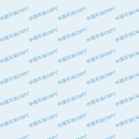
·特变电工股份有限公司
·中国石化镇海炼油化工股份有限公司
·重庆川东阀门制造有限公司
·三明高中压阀门有限公司
·宁波永泰塑料机械有限公司宁波高压
·美国钻采系统（上海）有限公司
·上海人民企业集团有限公司
·西安巨力石油技术有限责任公司
·苏州兰炼富士仪表有限公司
·青岛汉缆股份有限公司
·厦门市榕兴新世纪石油设备制造有限
·吉林石油集团有限责任公司机械厂
·大港油田集团中成机械制造有限公司
·承德司达石油装备开发公司
·大港油田集团中成机械制造有限公司
·四川明星电缆有限公司
·中国石油大庆石油化工总厂
·北京三盈联合石油技术有限公司