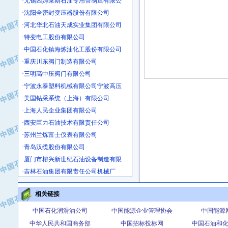
·沈阳全密封变压器股份有限公司
·河北华北石油天成实业集团有限公司
·特变电工股份有限公司
·中国石化镇海炼油化工股份有限公司
·重庆川东阀门制造有限公司
·三明高中压阀门有限公司
·宁波永泰塑料机械有限公司宁波高压
·美国钻采系统（上海）有限公司
·上海人民企业集团有限公司
·西安巨力石油技术有限责任公司
·苏州兰炼富士仪表有限公司
·青岛汉缆股份有限公司
·厦门市榕兴新世纪石油设备制造有限
·吉林石油集团有限责任公司机械厂
·大港油田集团中成机械制造有限公司
·承德司达石油装备开发公司
相关链接
·大港油田集团中成机械制造有限公司
中国石化润滑油公司
中国能源企业管理协会
中国能源
·四川明星电缆有限公司
中华人民共和国商务部
中国招标投标网
中国石油和
·中国石油大庆石油化工总厂