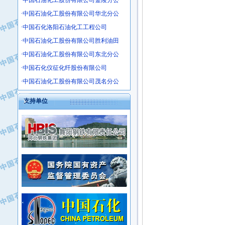
·中国石油化工股份有限公司金陵分公
·沧州市电气控制设备厂
·中国石油化工股份有限公司华北分公
·中船重工中南装备有限责任公司
·中国石化洛阳石油化工工程公司
·南石力天传动件有限公司
·中国石油化工股份有限公司胜利油田
·浙江瑞普环境技术有限公司
·中国石油化工股份有限公司东北分公
·华北石油新大禹环保设备有限公司
·河北翼凌机械制造总厂
·中国石化仪征化纤股份有限公司
·萍乡市庞泰化工填料有限公司
·中国石油化工股份有限公司茂名分公
·实华(天津)国际贸易有限公司
支持单位
·上海宝钢商贸有限公司
·辽河石油勘探局总机械厂
·正泰集团
·华北油田科达开发有限公司
·上海高桥电缆（集团）有限公司
·中石化西南石油局井下工程处
·中国石化茂名石化分公司
·大庆油田石油专用设备有限公司
·中国石油大港油田分公司
·江苏丹化集团有限责任公司
·靖江市天和泵业有限公司
·中核苏阀科技实业股份有限公司
·中油油气勘探软件国家工程研究中心
·山特电子（深圳）有限公司
·西安长庆钻宇集团咸阳石化有限公司
·常州市中兴石油化工助剂有限公司