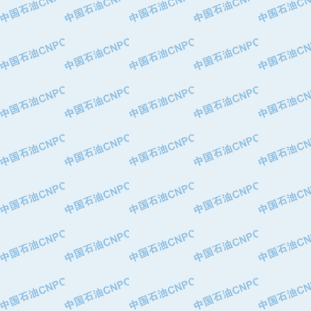
·中国石油化工股份有限公司催化剂长
·北京长空工业有限公司
·北京中旭阳光石油天然气科技有限公
·托肯恒山科技（广州）有限公司
·北京德泰联华科技发展有限公司
·美钻石油钻采系统（上海）有限公司
·陕西爱瑞德控制工程有限公司
·成都皖东仪表电缆成套系统有限公司
·成都中寰机电设备有限公司
·河北保定天威集团特变电气有限公司
·中国石油抚顺石化公司
·中国石油辽阳石油化纤公司
·托肯恒山科技（广州）有限公司
·中国石油兰州石油化工公司
·大庆油田飞马有限公司
·大庆油田有限责任公司
·中国石油辽河油田分公司
·中国石油华北油田公司
·中国石油锦西石化分公司