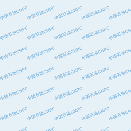
·大港油田集团有限责任公司
·天津钢管集团股份有限公司
·深圳市肯多斯实业发展有限公司
·山东墨龙石油机械股份有限公司
·瓦卢瑞克.曼内斯曼石油专用管（德
·无锡西姆莱斯石油专用管制造有限公
·武汉钢铁（集团）公司
·太原钢铁(集团)有限公司
·马鞍山钢铁股份有限公司
·中国石油天然气股份有限公司兰州石