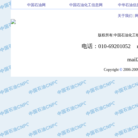
中国石油网
中国石油化工信息网
中华石油信
·北京三盈联合石油技术有限公司
·中国石油化工股份有限公司催化剂长
关于我们
|
·北京长空工业有限公司
·北京中旭阳光石油天然气科技有限公
版权所有:中国石油化工物资装
·托肯恒山科技（广州）有限公司
·北京德泰联华科技发展有限公司
电话：010-69201052 mai
·美钻石油钻采系统（上海）有限公司
·陕西爱瑞德控制工程有限公司
mail2:office
·成都皖东仪表电缆成套系统有限公司
Copyright
©
2006-2009
·成都中寰机电设备有限公司
·河北保定天威集团特变电气有限公司
·中国石油抚顺石化公司
·中国石油辽阳石油化纤公司
·托肯恒山科技（广州）有限公司
·中国石油兰州石油化工公司
·大庆油田飞马有限公司
·大庆油田有限责任公司
·中国石油辽河油田分公司