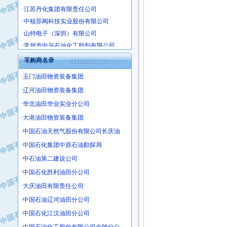
·江苏丹化集团有限责任公司
·中核苏阀科技实业股份有限公司
·山特电子（深圳）有限公司
·常州市中兴石油化工助剂有限公司
·姜堰市三联助剂有限公司
采购商名录
·四川中光高技术研究所有限责任公司
·江苏天安防雷工程有限责任公司
·玉门油田物资装备集团
·山东东营胜利工业园区
·辽河油田物资装备集团
·自贡五洲防腐安装有限公司
·华北油田华业实业分公司
·成都长江水处理设备有限公司
·大港油田物资装备集团
·中国石化镇海炼化分公司
·中国石油天然气股份有限公司长庆油
·上海鼓风机厂有限公司
·中国石化集团中原石油勘探局
·中核苏阀科技实业股份有限公司
·中石油第二建设公司
·济南柴油机股份有限公司
·中国石化胜利油田分公司
·上海科瑞曼士德电源系统集成有限公
·东方合金铸造厂
·大庆油田有限责任公司
·保定北奥石油物探特种车辆制造有限
·中国石油辽河油田分公司
·盘锦辽河油田天意石油装备有限公司
·中国石化江汉油田分公司
·中国石油天然气管道局穿越公司