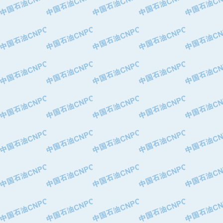
·华北石油津工机械制造有限公司
·中国石化茂名石化分公司
·上海山武控制仪表有限公司
·上海赛科石油化工有限责任公司
·河北卓唯钢管制造有限公司
·上海高桥石化
·中国石化扬子石油化工股份有限公司
·中国石化上海石油化工股份有限公司
·中国石化长岭炼化公司
·中国石油长庆油田分公司
·中国石油宁夏石化分公司
·山东墨龙石油机械股份有限公司
·大庆油田物资集团
·斯伦贝谢(天津)采油机械有限公司
·南阳防爆集团有限公司
·乳山市力久特种电机有限公司
·无锡西姆莱斯石油专用管制造有限公
·沈阳全密封变压器股份有限公司
·河北华北石油天成实业集团有限公司