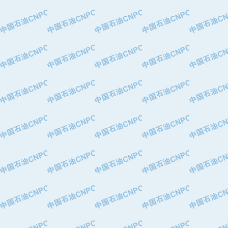
·中国石油华北油田公司
·中国石油锦西石化分公司
·大港油田集团有限责任公司
·天津钢管集团股份有限公司
·深圳市肯多斯实业发展有限公司
·山东墨龙石油机械股份有限公司
·瓦卢瑞克.曼内斯曼石油专用管（德
·无锡西姆莱斯石油专用管制造有限公
·武汉钢铁（集团）公司
·太原钢铁(集团)有限公司
·马鞍山钢铁股份有限公司
·中国石油天然气股份有限公司兰州石
·中国石化茂名石化分公司
·中国石油大港油田分公司
·靖江市天和泵业有限公司
·中油油气勘探软件国家工程研究中心
·西安长庆钻宇集团咸阳石化有限公司
·新疆新冠控制系统工程有限公司
·新疆安维消防设施器材有限公司