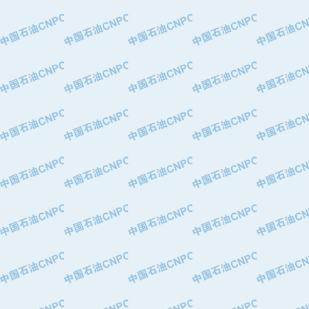
·河北华北石油天成实业集团有限公司
·特变电工股份有限公司
·中国石化镇海炼油化工股份有限公司
·重庆川东阀门制造有限公司
·三明高中压阀门有限公司
·宁波永泰塑料机械有限公司宁波高压
·美国钻采系统（上海）有限公司
·上海人民企业集团有限公司
·西安巨力石油技术有限责任公司
·苏州兰炼富士仪表有限公司
·青岛汉缆股份有限公司
·厦门市榕兴新世纪石油设备制造有限
·吉林石油集团有限责任公司机械厂
·大港油田集团中成机械制造有限公司
·承德司达石油装备开发公司
·大港油田集团中成机械制造有限公司
·四川明星电缆有限公司
·中国石油大庆石油化工总厂
·北京三盈联合石油技术有限公司