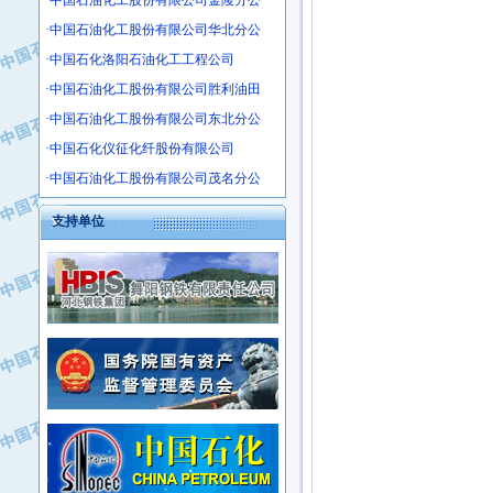
·中国石油化工股份有限公司金陵分公
·沧州市电气控制设备厂
·中国石油化工股份有限公司华北分公
·中船重工中南装备有限责任公司
·中国石化洛阳石油化工工程公司
·南石力天传动件有限公司
·中国石油化工股份有限公司胜利油田
·浙江瑞普环境技术有限公司
·中国石油化工股份有限公司东北分公
·华北石油新大禹环保设备有限公司
·中国石化仪征化纤股份有限公司
·河北翼凌机械制造总厂
·中国石油化工股份有限公司茂名分公
·萍乡市庞泰化工填料有限公司
·实华(天津)国际贸易有限公司
支持单位
·上海宝钢商贸有限公司
·辽河石油勘探局总机械厂
·正泰集团
·华北油田科达开发有限公司
·上海高桥电缆（集团）有限公司
·中石化西南石油局井下工程处
·中国石化茂名石化分公司
·大庆油田石油专用设备有限公司
·中国石油大港油田分公司
·江苏丹化集团有限责任公司
·靖江市天和泵业有限公司
·中核苏阀科技实业股份有限公司
·中油油气勘探软件国家工程研究中心
·山特电子（深圳）有限公司
·西安长庆钻宇集团咸阳石化有限公司