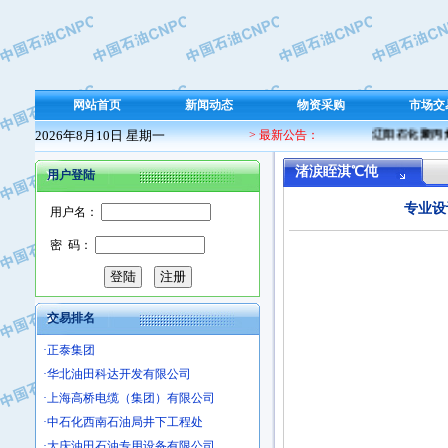
·东方合金铸造厂
·保定北奥石油物探特种车辆制造有限
·盘锦辽河油田天意石油装备有限公司
·中国石油天然气管道局穿越公司
·沧州市电气控制设备厂
网站首页
新闻动态
物资采购
市场交
·中船重工中南装备有限责任公司
2026年8月10日 星期一
> 最新公告：
辽阳石化聚丙烯
·南石力天传动件有限公司
·浙江瑞普环境技术有限公司
渚涙眰淇℃伅
用户登陆
·华北石油新大禹环保设备有限公司
专业设
用户名：
·河北翼凌机械制造总厂
·萍乡市庞泰化工填料有限公司
密 码：
·实华(天津)国际贸易有限公司
·上海宝钢商贸有限公司
·辽河石油勘探局总机械厂
交易排名
·正泰集团
·华北油田科达开发有限公司
·上海高桥电缆（集团）有限公司
·中石化西南石油局井下工程处
·大庆油田石油专用设备有限公司