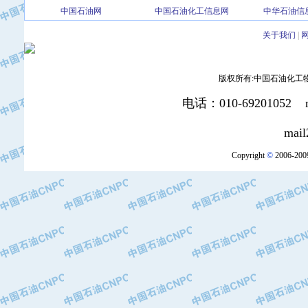
·中国石油大庆石油化工总厂
中国石油网
中国石油化工信息网
中华石油信
·北京三盈联合石油技术有限公司
·中国石油化工股份有限公司催化剂长
关于我们
|
·北京长空工业有限公司
·北京中旭阳光石油天然气科技有限公
版权所有:中国石油化工物资装
·托肯恒山科技（广州）有限公司
·北京德泰联华科技发展有限公司
电话：010-69201052 mai
·美钻石油钻采系统（上海）有限公司
mail2:office
·陕西爱瑞德控制工程有限公司
·成都皖东仪表电缆成套系统有限公司
Copyright
©
2006-2009
·成都中寰机电设备有限公司
·河北保定天威集团特变电气有限公司
·中国石油抚顺石化公司
·中国石油辽阳石油化纤公司
·托肯恒山科技（广州）有限公司
·中国石油兰州石油化工公司
·大庆油田飞马有限公司
·大庆油田有限责任公司
·中国石油辽河油田分公司