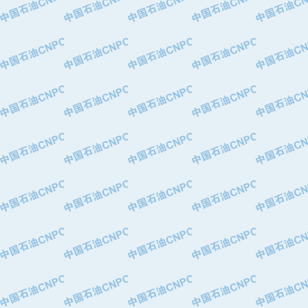
·中国石油化工股份有限公司催化剂长
·北京长空工业有限公司
·北京中旭阳光石油天然气科技有限公
·托肯恒山科技（广州）有限公司
·北京德泰联华科技发展有限公司
·美钻石油钻采系统（上海）有限公司
·陕西爱瑞德控制工程有限公司
·成都皖东仪表电缆成套系统有限公司
·成都中寰机电设备有限公司
·河北保定天威集团特变电气有限公司
·中国石油抚顺石化公司
·中国石油辽阳石油化纤公司
·托肯恒山科技（广州）有限公司
·中国石油兰州石油化工公司
·大庆油田飞马有限公司
·大庆油田有限责任公司
·中国石油辽河油田分公司
·中国石油华北油田公司
·中国石油锦西石化分公司