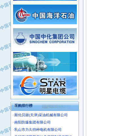
·常州市中兴石油化工助剂有限公司
·新疆新冠控制系统工程有限公司
·姜堰市三联助剂有限公司
·新疆安维消防设施器材有限公司
·四川中光高技术研究所有限责任公司
·华北石油津工机械制造有限公司
·江苏天安防雷工程有限责任公司
·中国石化茂名石化分公司
·山东东营胜利工业园区
·上海山武控制仪表有限公司
·自贡五洲防腐安装有限公司
·上海赛科石油化工有限责任公司
·河北卓唯钢管制造有限公司
·上海高桥石化
·中国石化扬子石油化工股份有限公司
·中国石化上海石油化工股份有限公司
·中国石化长岭炼化公司
·中国石油长庆油田分公司
·中国石油宁夏石化分公司
·山东墨龙石油机械股份有限公司
·大庆油田物资集团
采购排行榜
·斯伦贝谢(天津)采油机械有限公司
·南阳防爆集团有限公司
·乳山市力久特种电机有限公司
·无锡西姆莱斯石油专用管制造有限公