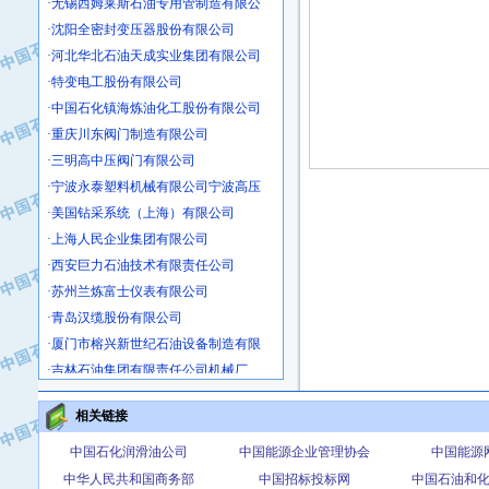
·沈阳全密封变压器股份有限公司
·河北华北石油天成实业集团有限公司
·特变电工股份有限公司
·中国石化镇海炼油化工股份有限公司
·重庆川东阀门制造有限公司
·三明高中压阀门有限公司
·宁波永泰塑料机械有限公司宁波高压
·美国钻采系统（上海）有限公司
·上海人民企业集团有限公司
·西安巨力石油技术有限责任公司
·苏州兰炼富士仪表有限公司
·青岛汉缆股份有限公司
·厦门市榕兴新世纪石油设备制造有限
·吉林石油集团有限责任公司机械厂
·大港油田集团中成机械制造有限公司
·承德司达石油装备开发公司
相关链接
·大港油田集团中成机械制造有限公司
中国石化润滑油公司
中国能源企业管理协会
中国能源
·四川明星电缆有限公司
中华人民共和国商务部
中国招标投标网
中国石油和