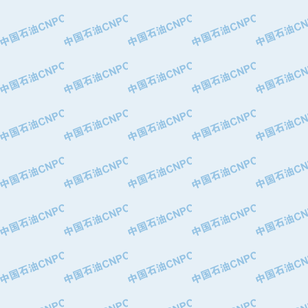
·大港油田集团有限责任公司
·天津钢管集团股份有限公司
·深圳市肯多斯实业发展有限公司
·山东墨龙石油机械股份有限公司
·瓦卢瑞克.曼内斯曼石油专用管（德
·无锡西姆莱斯石油专用管制造有限公
·武汉钢铁（集团）公司
·太原钢铁(集团)有限公司
·马鞍山钢铁股份有限公司
·中国石油天然气股份有限公司兰州石