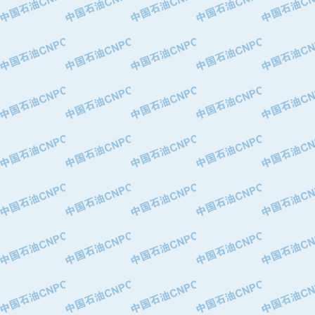
·华北石油津工机械制造有限公司
·中国石化茂名石化分公司
·上海山武控制仪表有限公司
·上海赛科石油化工有限责任公司
·河北卓唯钢管制造有限公司
·上海高桥石化
·中国石化扬子石油化工股份有限公司
·中国石化上海石油化工股份有限公司
·中国石化长岭炼化公司
·中国石油长庆油田分公司
·中国石油宁夏石化分公司
·山东墨龙石油机械股份有限公司
·大庆油田物资集团
·斯伦贝谢(天津)采油机械有限公司
·南阳防爆集团有限公司
·乳山市力久特种电机有限公司
·无锡西姆莱斯石油专用管制造有限公
·沈阳全密封变压器股份有限公司