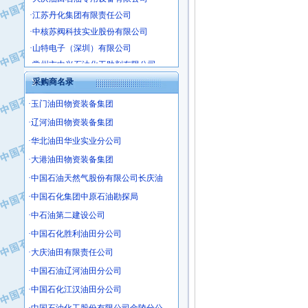
·江苏丹化集团有限责任公司
·中核苏阀科技实业股份有限公司
·山特电子（深圳）有限公司
·常州市中兴石油化工助剂有限公司
·姜堰市三联助剂有限公司
采购商名录
·四川中光高技术研究所有限责任公司
·玉门油田物资装备集团
·江苏天安防雷工程有限责任公司
·辽河油田物资装备集团
·山东东营胜利工业园区
·自贡五洲防腐安装有限公司
·华北油田华业实业分公司
·成都长江水处理设备有限公司
·大港油田物资装备集团
·中国石化镇海炼化分公司
·中国石油天然气股份有限公司长庆油
·上海鼓风机厂有限公司
·中国石化集团中原石油勘探局
·中核苏阀科技实业股份有限公司
·中石油第二建设公司
·济南柴油机股份有限公司
·中国石化胜利油田分公司
·上海科瑞曼士德电源系统集成有限公
·大庆油田有限责任公司
·东方合金铸造厂
·中国石油辽河油田分公司
·保定北奥石油物探特种车辆制造有限
·盘锦辽河油田天意石油装备有限公司
·中国石化江汉油田分公司
·中国石油天然气管道局穿越公司