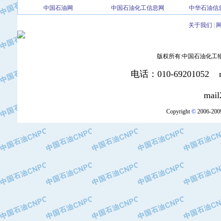
中国石油网
中国石油化工信息网
中华石油信
·北京三盈联合石油技术有限公司
·中国石油化工股份有限公司催化剂长
关于我们
|
·北京长空工业有限公司
·北京中旭阳光石油天然气科技有限公
·托肯恒山科技（广州）有限公司
版权所有:中国石油化工物资装
·北京德泰联华科技发展有限公司
电话：010-69201052 mai
·美钻石油钻采系统（上海）有限公司
·陕西爱瑞德控制工程有限公司
mail2:office
·成都皖东仪表电缆成套系统有限公司
Copyright
©
2006-2009
·成都中寰机电设备有限公司
·河北保定天威集团特变电气有限公司
·中国石油抚顺石化公司
·中国石油辽阳石油化纤公司
·托肯恒山科技（广州）有限公司
·中国石油兰州石油化工公司
·大庆油田飞马有限公司
·大庆油田有限责任公司
·中国石油辽河油田分公司