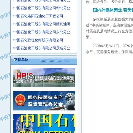
·中国石油化工股份有限公司金陵分公
家、协会领导、名企高管、权
·沧州市电气控制设备厂
·中国石油化工股份有限公司华北分公
国内外媒体聚焦 强势
·中船重工中南装备有限责任公司
·中国石化洛阳石油化工工程公司
·南石力天传动件有限公司
依托振威展览股份强大的
·中国石油化工股份有限公司胜利油田
过 “中央级媒体、主流财经媒
·浙江瑞普环境技术有限公司
对展会及展商情况进行全方位
·中国石油化工股份有限公司东北分公
·华北石油新大禹环保设备有限公司
果。
·中国石化仪征化纤股份有限公司
·河北翼凌机械制造总厂
2026年6月9-11日，
·萍乡市庞泰化工填料有限公司
·中国石油化工股份有限公司茂名分公
水平，完善服务质量，保障展会
·实华(天津)国际贸易有限公司
支持单位
·上海宝钢商贸有限公司
·辽河石油勘探局总机械厂
·正泰集团
·华北油田科达开发有限公司
·上海高桥电缆（集团）有限公司
·中石化西南石油局井下工程处
·中国石化茂名石化分公司
·大庆油田石油专用设备有限公司
·中国石油大港油田分公司
·江苏丹化集团有限责任公司
·靖江市天和泵业有限公司
·中核苏阀科技实业股份有限公司
·中油油气勘探软件国家工程研究中心
·山特电子（深圳）有限公司
·西安长庆钻宇集团咸阳石化有限公司
·常州市中兴石油化工助剂有限公司