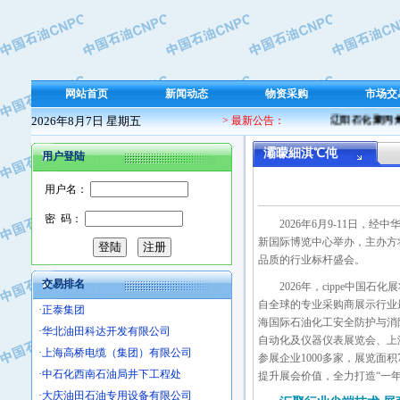
·保定北奥石油物探特种车辆制造有限
·盘锦辽河油田天意石油装备有限公司
·中国石油天然气管道局穿越公司
·沧州市电气控制设备厂
网站首页
新闻动态
物资采购
市场交
·中船重工中南装备有限责任公司
2026年8月7日 星期五
> 最新公告：
辽阳石化聚丙烯 
·南石力天传动件有限公司
·浙江瑞普环境技术有限公司
灞曚細淇℃伅
用户登陆
·华北石油新大禹环保设备有限公司
用户名：
·河北翼凌机械制造总厂
·萍乡市庞泰化工填料有限公司
密 码：
2026年6月9-11日，
·实华(天津)国际贸易有限公司
新国际博览中心举办，主办方
·上海宝钢商贸有限公司
品质的行业标杆盛会。
·辽河石油勘探局总机械厂
交易排名
2026年，cippe中
·正泰集团
自全球的专业采购商展示行业
·华北油田科达开发有限公司
海国际石油化工安全防护与消
·上海高桥电缆（集团）有限公司
自动化及仪器仪表展览会、上
参展企业1000多家，展览面积
·中石化西南石油局井下工程处
提升展会价值，全力打造“一
·大庆油田石油专用设备有限公司