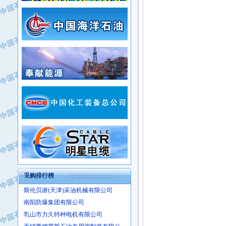
·新疆新冠控制系统工程有限公司
·姜堰市三联助剂有限公司
·新疆安维消防设施器材有限公司
·四川中光高技术研究所有限责任公司
·华北石油津工机械制造有限公司
·江苏天安防雷工程有限责任公司
·中国石化茂名石化分公司
·山东东营胜利工业园区
·上海山武控制仪表有限公司
·自贡五洲防腐安装有限公司
·上海赛科石油化工有限责任公司
·河北卓唯钢管制造有限公司
·上海高桥石化
·中国石化扬子石油化工股份有限公司
·中国石化上海石油化工股份有限公司
·中国石化长岭炼化公司
·中国石油长庆油田分公司
·中国石油宁夏石化分公司
·山东墨龙石油机械股份有限公司
·大庆油田物资集团
采购排行榜
·斯伦贝谢(天津)采油机械有限公司
·南阳防爆集团有限公司
·乳山市力久特种电机有限公司
·无锡西姆莱斯石油专用管制造有限公