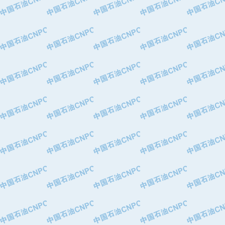
·华北石油津工机械制造有限公司
·中国石化茂名石化分公司
·上海山武控制仪表有限公司
·上海赛科石油化工有限责任公司
·河北卓唯钢管制造有限公司
·上海高桥石化
·中国石化扬子石油化工股份有限公司
·中国石化上海石油化工股份有限公司
·中国石化长岭炼化公司
·中国石油长庆油田分公司
·中国石油宁夏石化分公司
·山东墨龙石油机械股份有限公司
·大庆油田物资集团
·斯伦贝谢(天津)采油机械有限公司
·南阳防爆集团有限公司
·乳山市力久特种电机有限公司
·无锡西姆莱斯石油专用管制造有限公
·沈阳全密封变压器股份有限公司
·河北华北石油天成实业集团有限公司