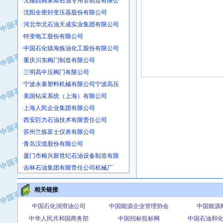
·沈阳全密封变压器股份有限公司
·河北华北石油天成实业集团有限公司
·特变电工股份有限公司
·中国石化镇海炼油化工股份有限公司
·重庆川东阀门制造有限公司
·三明高中压阀门有限公司
·宁波永泰塑料机械有限公司宁波高压
·美国钻采系统（上海）有限公司
·上海人民企业集团有限公司
·西安巨力石油技术有限责任公司
·苏州兰炼富士仪表有限公司
·青岛汉缆股份有限公司
·厦门市榕兴新世纪石油设备制造有限
·吉林石油集团有限责任公司机械厂
·大港油田集团中成机械制造有限公司
·承德司达石油装备开发公司
相关链接
·大港油田集团中成机械制造有限公司
中国石化润滑油公司
中国能源企业管理协会
中国能源
·四川明星电缆有限公司
中华人民共和国商务部
中国招标投标网
中国石油和
·中国石油大庆石油化工总厂