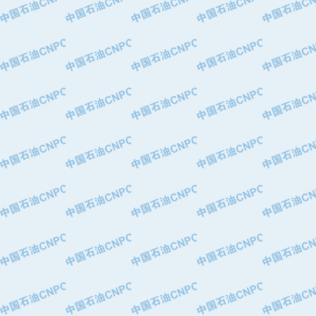
·中国石油化工股份有限公司催化剂长
·北京长空工业有限公司
·北京中旭阳光石油天然气科技有限公
·托肯恒山科技（广州）有限公司
·北京德泰联华科技发展有限公司
·美钻石油钻采系统（上海）有限公司
·陕西爱瑞德控制工程有限公司
·成都皖东仪表电缆成套系统有限公司
·成都中寰机电设备有限公司
·河北保定天威集团特变电气有限公司
·中国石油抚顺石化公司
·中国石油辽阳石油化纤公司
·托肯恒山科技（广州）有限公司
·中国石油兰州石油化工公司
·大庆油田飞马有限公司
·大庆油田有限责任公司
·中国石油辽河油田分公司
·中国石油华北油田公司
·中国石油锦西石化分公司