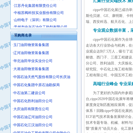
汇聚行业尖端技术 展
·江苏丹化集团有限责任公司
·中核苏阀科技实业股份有限公司
cippe中国石化展已成
·山特电子（深圳）有限公司
斯伦贝谢、GE、康明斯、卡特彼
瑞、西安科迅、航天石化、上
·常州市中兴石油化工助剂有限公司
·姜堰市三联助剂有限公司
专业观众数据丰富，
采购商名录
·四川中光高技术研究所有限责任公司
cippe中国石化展作为
·江苏天安防雷工程有限责任公司
·玉门油田物资装备集团
走访各大行业协会与机构，在
·山东东营胜利工业园区
业观众达到7.5万人，吸引
·辽河油田物资装备集团
耐德、西门子、三星工程建设
·自贡五洲防腐安装有限公司
·华北油田华业实业分公司
分公司、胜利油田、大庆炼化
·成都长江水处理设备有限公司
·大港油田物资装备集团
研究院、中石化上海工程有限
·中国石化镇海炼化分公司
工程有限公司、中国五环工程
·中国石油天然气股份有限公司长庆油
·上海鼓风机厂有限公司
高端行业峰会 专业采
·中国石化集团中原石油勘探局
·中核苏阀科技实业股份有限公司
·中石油第二建设公司
为了更好的为国内外参观
·济南柴油机股份有限公司
台,cippe2026中国石
·中国石化胜利油田分公司
·上海科瑞曼士德电源系统集成有限公
家度身定制匹配相应展商，促
·大庆油田有限责任公司
·东方合金铸造厂
体系！回顾cippe中国石
·保定北奥石油物探特种车辆制造有限
ECF岩气技术装备发展研讨
·中国石油辽河油田分公司
技术专题专场、机械、材料与
·盘锦辽河油田天意石油装备有限公司
·中国石化江汉油田分公司
暨“质量月”动员大会、化工
·中国石油天然气管道局穿越公司