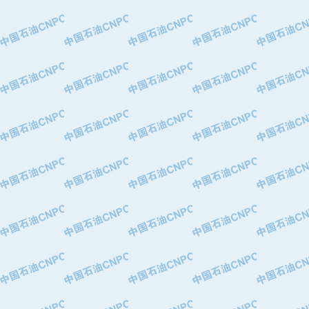
·大港油田集团有限责任公司
·天津钢管集团股份有限公司
·深圳市肯多斯实业发展有限公司
·山东墨龙石油机械股份有限公司
·瓦卢瑞克.曼内斯曼石油专用管（德
·无锡西姆莱斯石油专用管制造有限公
·武汉钢铁（集团）公司
·太原钢铁(集团)有限公司
·马鞍山钢铁股份有限公司
·中国石油天然气股份有限公司兰州石