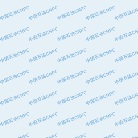
·中国石油华北油田公司
·中国石油锦西石化分公司
·大港油田集团有限责任公司
·天津钢管集团股份有限公司
·深圳市肯多斯实业发展有限公司
·山东墨龙石油机械股份有限公司
·瓦卢瑞克.曼内斯曼石油专用管（德
·无锡西姆莱斯石油专用管制造有限公
·武汉钢铁（集团）公司
·太原钢铁(集团)有限公司
·马鞍山钢铁股份有限公司
·中国石油天然气股份有限公司兰州石
·中国石化茂名石化分公司
·中国石油大港油田分公司
·靖江市天和泵业有限公司
·中油油气勘探软件国家工程研究中心
·西安长庆钻宇集团咸阳石化有限公司
·新疆新冠控制系统工程有限公司
·新疆安维消防设施器材有限公司