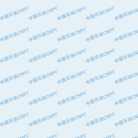
·特变电工股份有限公司
·中国石化镇海炼油化工股份有限公司
·重庆川东阀门制造有限公司
·三明高中压阀门有限公司
·宁波永泰塑料机械有限公司宁波高压
·美国钻采系统（上海）有限公司
·上海人民企业集团有限公司
·西安巨力石油技术有限责任公司
·苏州兰炼富士仪表有限公司
·青岛汉缆股份有限公司
·厦门市榕兴新世纪石油设备制造有限
·吉林石油集团有限责任公司机械厂
·大港油田集团中成机械制造有限公司
·承德司达石油装备开发公司
·大港油田集团中成机械制造有限公司
·四川明星电缆有限公司
·中国石油大庆石油化工总厂
·北京三盈联合石油技术有限公司