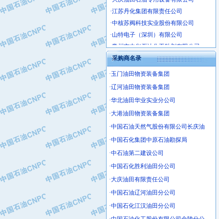
·江苏丹化集团有限责任公司
·中核苏阀科技实业股份有限公司
·山特电子（深圳）有限公司
·常州市中兴石油化工助剂有限公司
·姜堰市三联助剂有限公司
采购商名录
·四川中光高技术研究所有限责任公司
·江苏天安防雷工程有限责任公司
·玉门油田物资装备集团
·山东东营胜利工业园区
·辽河油田物资装备集团
·自贡五洲防腐安装有限公司
·华北油田华业实业分公司
·成都长江水处理设备有限公司
·大港油田物资装备集团
·中国石化镇海炼化分公司
·中国石油天然气股份有限公司长庆油
·上海鼓风机厂有限公司
·中国石化集团中原石油勘探局
·中核苏阀科技实业股份有限公司
·中石油第二建设公司
·济南柴油机股份有限公司
·中国石化胜利油田分公司
·上海科瑞曼士德电源系统集成有限公
·东方合金铸造厂
·大庆油田有限责任公司
·保定北奥石油物探特种车辆制造有限
·中国石油辽河油田分公司
·盘锦辽河油田天意石油装备有限公司
·中国石化江汉油田分公司
·中国石油天然气管道局穿越公司