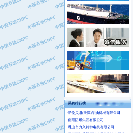
·新疆新冠控制系统工程有限公司
·姜堰市三联助剂有限公司
·新疆安维消防设施器材有限公司
·四川中光高技术研究所有限责任公司
·华北石油津工机械制造有限公司
·江苏天安防雷工程有限责任公司
·中国石化茂名石化分公司
·山东东营胜利工业园区
·上海山武控制仪表有限公司
·自贡五洲防腐安装有限公司
·上海赛科石油化工有限责任公司
·河北卓唯钢管制造有限公司
·上海高桥石化
·中国石化扬子石油化工股份有限公司
·中国石化上海石油化工股份有限公司
·中国石化长岭炼化公司
·中国石油长庆油田分公司
·中国石油宁夏石化分公司
·山东墨龙石油机械股份有限公司
·大庆油田物资集团
采购排行榜
·斯伦贝谢(天津)采油机械有限公司
·南阳防爆集团有限公司
·乳山市力久特种电机有限公司
·无锡西姆莱斯石油专用管制造有限公