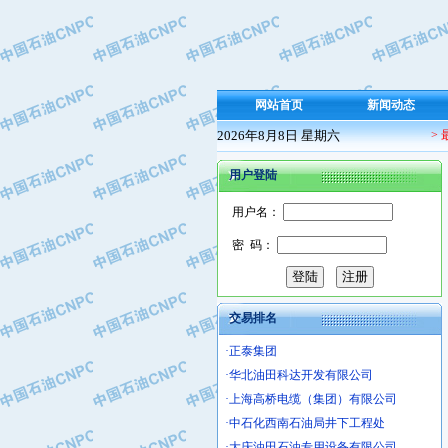
·保定北奥石油物探特种车辆制造有限
·盘锦辽河油田天意石油装备有限公司
·中国石油天然气管道局穿越公司
·沧州市电气控制设备厂
网站首页
新闻动态
·中船重工中南装备有限责任公司
2026年8月8日 星期六
>
·南石力天传动件有限公司
·浙江瑞普环境技术有限公司
用户登陆
·华北石油新大禹环保设备有限公司
·河北翼凌机械制造总厂
用户名：
·萍乡市庞泰化工填料有限公司
密 码：
·实华(天津)国际贸易有限公司
·上海宝钢商贸有限公司
·辽河石油勘探局总机械厂
交易排名
·正泰集团
·华北油田科达开发有限公司
·上海高桥电缆（集团）有限公司
·中石化西南石油局井下工程处
·大庆油田石油专用设备有限公司