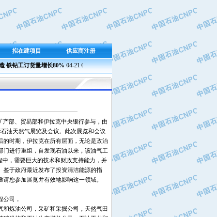
拟在建项目
供应商注册
铁钻工订货量增长80%
04-21 09:23
兰州石化成功产出新国标半精炼石蜡
04-21 09:37 
矿产部、贸易部和伊拉克中央银行参与，由
克国际石油天然气展览及会议。此次展览和会议
年后的时期，伊拉克在所有层面，无论是政治
部门进行重组，自发现石油以来，该油气工
程中，需要巨大的技术和财政支持能力，并
。鉴于政府最近发布了投资清洁能源的指
邀请您参加展览并有效地影响这一领域。
程公司，
气和炼油公司，采矿和采掘公司，天然气田