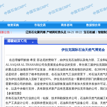
物资采购
市场交易
商务咨询
数据报价库
 最新公告：
辽阳石化聚丙烯 产销两旺势头足
04-21  09:22 
宝石机械：智能制造 
灞曚細淇℃伅
伊拉克国际石油天然气博览会
在总理穆罕默德·希亚·苏达尼的赞助下，由伊拉克石油部以及电力部、工业和
AL-SAQAR AL-THAHABI公司负责展览会和会议的安排，举办第三届伊拉
的重点是石油项目和许可证发放，并展示石油部未来其他项目的议程。在2003
还是经济，都经历了根本性的转变。在石油天然气工业的背景下，对石油天然气
业为伊拉克国民收入贡献了超过95%。伊拉克在经历这一重要经济部门的重组过
需要外国公司的协助。这促使伊拉克石油部恢复油田开发加大投资并发放许可证
令，以及中央银行支持，具有新技术新产品有意愿发展伊拉克市场的公司，我们
【参展范围】
所有石油天然气行业的公司：钻探、技术和勘探技术公司，石油和天然气机械工
生产工具设计公司，水泥和井壁灰泥公司，石油和天然气设备公司，石油、天然