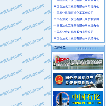
·中国石油化工股份有限公司金陵分公
·沧州市电气控制设备厂
·中国石油化工股份有限公司华北分公
·中船重工中南装备有限责任公司
·中国石化洛阳石油化工工程公司
·南石力天传动件有限公司
·中国石油化工股份有限公司胜利油田
·浙江瑞普环境技术有限公司
·中国石油化工股份有限公司东北分公
·华北石油新大禹环保设备有限公司
·河北翼凌机械制造总厂
·中国石化仪征化纤股份有限公司
·萍乡市庞泰化工填料有限公司
·中国石油化工股份有限公司茂名分公
·实华(天津)国际贸易有限公司
支持单位
·上海宝钢商贸有限公司
·辽河石油勘探局总机械厂
·正泰集团
·华北油田科达开发有限公司
·上海高桥电缆（集团）有限公司
·中石化西南石油局井下工程处
·中国石化茂名石化分公司
·大庆油田石油专用设备有限公司
·中国石油大港油田分公司
·江苏丹化集团有限责任公司
·靖江市天和泵业有限公司
·中核苏阀科技实业股份有限公司
·中油油气勘探软件国家工程研究中心
·山特电子（深圳）有限公司
·西安长庆钻宇集团咸阳石化有限公司
·常州市中兴石油化工助剂有限公司