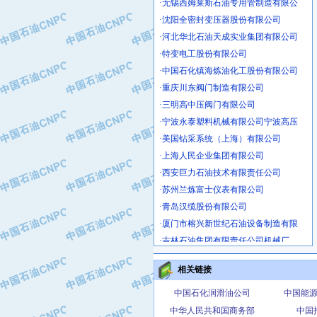
·沈阳全密封变压器股份有限公司
·河北华北石油天成实业集团有限公司
·特变电工股份有限公司
·中国石化镇海炼油化工股份有限公司
·重庆川东阀门制造有限公司
·三明高中压阀门有限公司
·宁波永泰塑料机械有限公司宁波高压
·美国钻采系统（上海）有限公司
·上海人民企业集团有限公司
·西安巨力石油技术有限责任公司
·苏州兰炼富士仪表有限公司
·青岛汉缆股份有限公司
·厦门市榕兴新世纪石油设备制造有限
·吉林石油集团有限责任公司机械厂
·大港油田集团中成机械制造有限公司
·承德司达石油装备开发公司
相关链接
·大港油田集团中成机械制造有限公司
中国石化润滑油公司
中国能
·四川明星电缆有限公司
中华人民共和国商务部
中国
·中国石油大庆石油化工总厂