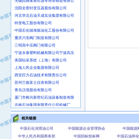
·沈阳全密封变压器股份有限公司
·河北华北石油天成实业集团有限公司
·特变电工股份有限公司
·中国石化镇海炼油化工股份有限公司
·重庆川东阀门制造有限公司
·三明高中压阀门有限公司
·宁波永泰塑料机械有限公司宁波高压
·美国钻采系统（上海）有限公司
·上海人民企业集团有限公司
·西安巨力石油技术有限责任公司
·苏州兰炼富士仪表有限公司
·青岛汉缆股份有限公司
·厦门市榕兴新世纪石油设备制造有限
·吉林石油集团有限责任公司机械厂
·大港油田集团中成机械制造有限公司
·承德司达石油装备开发公司
相关链接
·大港油田集团中成机械制造有限公司
中国石化润滑油公司
中国能源企业管理协会
中国能源
·四川明星电缆有限公司
中华人民共和国商务部
中国招标投标网
中国石油和
·中国石油大庆石油化工总厂