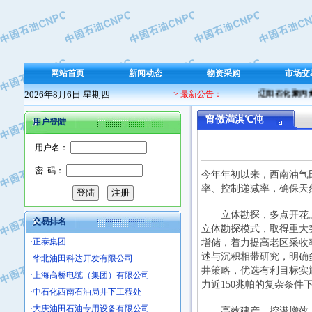
·保定北奥石油物探特种车辆制造有限
·盘锦辽河油田天意石油装备有限公司
·中国石油天然气管道局穿越公司
·沧州市电气控制设备厂
网站首页
新闻动态
物资采购
市场交
·中船重工中南装备有限责任公司
2026年8月6日 星期四
> 最新公告：
辽阳石化聚丙烯 
·南石力天传动件有限公司
·浙江瑞普环境技术有限公司
甯傚満淇℃伅
用户登陆
·华北石油新大禹环保设备有限公司
用户名：
·河北翼凌机械制造总厂
·萍乡市庞泰化工填料有限公司
密 码：
今年年初以来，西南油气
·实华(天津)国际贸易有限公司
率、控制递减率，确保天
·上海宝钢商贸有限公司
立体勘探，多点开花。
·辽河石油勘探局总机械厂
交易排名
立体勘探模式，取得重大
·正泰集团
增储，着力提高老区采收
·华北油田科达开发有限公司
述与沉积相带研究，明确
·上海高桥电缆（集团）有限公司
井策略，优选有利目标实施
·中石化西南石油局井下工程处
力近150兆帕的复杂条件
·大庆油田石油专用设备有限公司
高效建产，挖潜增效。西