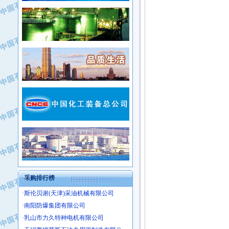
·新疆新冠控制系统工程有限公司
·姜堰市三联助剂有限公司
·新疆安维消防设施器材有限公司
·四川中光高技术研究所有限责任公司
·华北石油津工机械制造有限公司
·江苏天安防雷工程有限责任公司
·中国石化茂名石化分公司
·山东东营胜利工业园区
·上海山武控制仪表有限公司
·自贡五洲防腐安装有限公司
·上海赛科石油化工有限责任公司
·河北卓唯钢管制造有限公司
·上海高桥石化
·中国石化扬子石油化工股份有限公司
·中国石化上海石油化工股份有限公司
·中国石化长岭炼化公司
·中国石油长庆油田分公司
·中国石油宁夏石化分公司
·山东墨龙石油机械股份有限公司
·大庆油田物资集团
采购排行榜
·斯伦贝谢(天津)采油机械有限公司
·南阳防爆集团有限公司
·乳山市力久特种电机有限公司
·无锡西姆莱斯石油专用管制造有限公