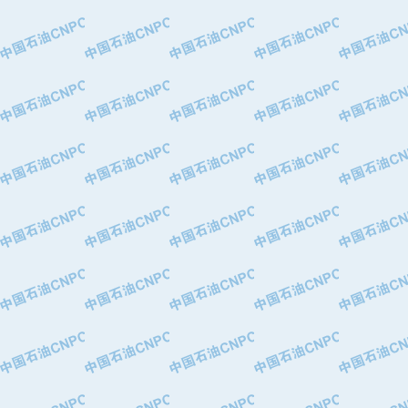
·中国石油华北油田公司
·中国石油锦西石化分公司
·大港油田集团有限责任公司
·天津钢管集团股份有限公司
·深圳市肯多斯实业发展有限公司
·山东墨龙石油机械股份有限公司
·瓦卢瑞克.曼内斯曼石油专用管（德
·无锡西姆莱斯石油专用管制造有限公
·武汉钢铁（集团）公司
·太原钢铁(集团)有限公司
·马鞍山钢铁股份有限公司
·中国石油天然气股份有限公司兰州石
·中国石化茂名石化分公司
·中国石油大港油田分公司
·靖江市天和泵业有限公司
·中油油气勘探软件国家工程研究中心
·西安长庆钻宇集团咸阳石化有限公司
·新疆新冠控制系统工程有限公司
·新疆安维消防设施器材有限公司