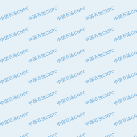
·大港油田集团有限责任公司
·天津钢管集团股份有限公司
·深圳市肯多斯实业发展有限公司
·山东墨龙石油机械股份有限公司
·瓦卢瑞克.曼内斯曼石油专用管（德
·无锡西姆莱斯石油专用管制造有限公
·武汉钢铁（集团）公司
·太原钢铁(集团)有限公司
·马鞍山钢铁股份有限公司
·中国石油天然气股份有限公司兰州石