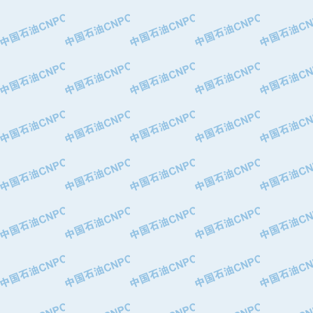
·特变电工股份有限公司
·中国石化镇海炼油化工股份有限公司
·重庆川东阀门制造有限公司
·三明高中压阀门有限公司
·宁波永泰塑料机械有限公司宁波高压
·美国钻采系统（上海）有限公司
·上海人民企业集团有限公司
·西安巨力石油技术有限责任公司
·苏州兰炼富士仪表有限公司
·青岛汉缆股份有限公司
·厦门市榕兴新世纪石油设备制造有限
·吉林石油集团有限责任公司机械厂
·大港油田集团中成机械制造有限公司
·承德司达石油装备开发公司
·大港油田集团中成机械制造有限公司
·四川明星电缆有限公司
·中国石油大庆石油化工总厂
·北京三盈联合石油技术有限公司