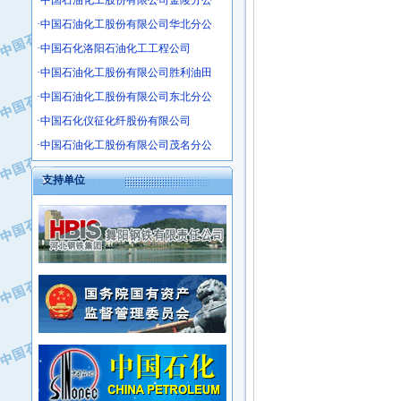
·中国石油化工股份有限公司金陵分公
·沧州市电气控制设备厂
·中国石油化工股份有限公司华北分公
·中船重工中南装备有限责任公司
·中国石化洛阳石油化工工程公司
·南石力天传动件有限公司
·中国石油化工股份有限公司胜利油田
·浙江瑞普环境技术有限公司
·中国石油化工股份有限公司东北分公
·华北石油新大禹环保设备有限公司
·中国石化仪征化纤股份有限公司
·河北翼凌机械制造总厂
·萍乡市庞泰化工填料有限公司
·中国石油化工股份有限公司茂名分公
·实华(天津)国际贸易有限公司
支持单位
·上海宝钢商贸有限公司
·辽河石油勘探局总机械厂
·正泰集团
·华北油田科达开发有限公司
·上海高桥电缆（集团）有限公司
·中石化西南石油局井下工程处
·中国石化茂名石化分公司
·大庆油田石油专用设备有限公司
·中国石油大港油田分公司
·江苏丹化集团有限责任公司
·靖江市天和泵业有限公司
·中核苏阀科技实业股份有限公司
·中油油气勘探软件国家工程研究中心
·山特电子（深圳）有限公司
·西安长庆钻宇集团咸阳石化有限公司
·常州市中兴石油化工助剂有限公司