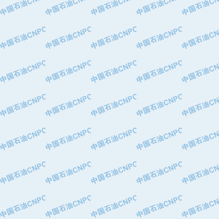
·华北石油津工机械制造有限公司
·中国石化茂名石化分公司
·上海山武控制仪表有限公司
·上海赛科石油化工有限责任公司
·河北卓唯钢管制造有限公司
·上海高桥石化
·中国石化扬子石油化工股份有限公司
·中国石化上海石油化工股份有限公司
·中国石化长岭炼化公司
·中国石油长庆油田分公司
·中国石油宁夏石化分公司
·山东墨龙石油机械股份有限公司
·大庆油田物资集团
·斯伦贝谢(天津)采油机械有限公司
·南阳防爆集团有限公司
·乳山市力久特种电机有限公司
·无锡西姆莱斯石油专用管制造有限公
·沈阳全密封变压器股份有限公司
·河北华北石油天成实业集团有限公司