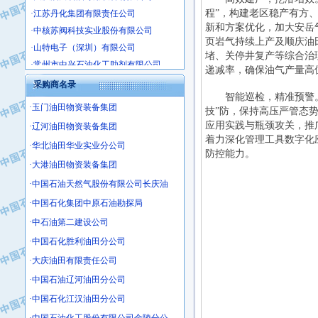
·江苏丹化集团有限责任公司
程”，构建老区稳产有方
·中核苏阀科技实业股份有限公司
新和方案优化，加大安岳
·山特电子（深圳）有限公司
页岩气持续上产及顺庆油
·常州市中兴石油化工助剂有限公司
堵、关停井复产等综合治
递减率，确保油气产量高
·姜堰市三联助剂有限公司
采购商名录
·四川中光高技术研究所有限责任公司
智能巡检，精准预警。
·江苏天安防雷工程有限责任公司
·玉门油田物资装备集团
技”防，保持高压严管态
·山东东营胜利工业园区
应用实践与瓶颈攻关，推
·辽河油田物资装备集团
着力深化管理工具数字化
·自贡五洲防腐安装有限公司
·华北油田华业实业分公司
防控能力。
·成都长江水处理设备有限公司
·大港油田物资装备集团
·中国石化镇海炼化分公司
·中国石油天然气股份有限公司长庆油
·上海鼓风机厂有限公司
·中国石化集团中原石油勘探局
·中核苏阀科技实业股份有限公司
·中石油第二建设公司
·济南柴油机股份有限公司
·中国石化胜利油田分公司
·上海科瑞曼士德电源系统集成有限公
·大庆油田有限责任公司
·东方合金铸造厂
·保定北奥石油物探特种车辆制造有限
·中国石油辽河油田分公司
·盘锦辽河油田天意石油装备有限公司
·中国石化江汉油田分公司
·中国石油天然气管道局穿越公司