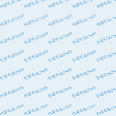
·中国石油化工股份有限公司催化剂长
·北京长空工业有限公司
·北京中旭阳光石油天然气科技有限公
·托肯恒山科技（广州）有限公司
·北京德泰联华科技发展有限公司
·美钻石油钻采系统（上海）有限公司
·陕西爱瑞德控制工程有限公司
·成都皖东仪表电缆成套系统有限公司
·成都中寰机电设备有限公司
·河北保定天威集团特变电气有限公司
·中国石油抚顺石化公司
·中国石油辽阳石油化纤公司
·托肯恒山科技（广州）有限公司
·中国石油兰州石油化工公司
·大庆油田飞马有限公司
·大庆油田有限责任公司
·中国石油辽河油田分公司
·中国石油华北油田公司
·中国石油锦西石化分公司