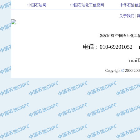
中国石油网
中国石油化工信息网
中华石油信
·北京三盈联合石油技术有限公司
·中国石油化工股份有限公司催化剂长
关于我们
|
·北京长空工业有限公司
·北京中旭阳光石油天然气科技有限公
版权所有:中国石油化工物资装
·托肯恒山科技（广州）有限公司
·北京德泰联华科技发展有限公司
电话：010-69201052 mai
·美钻石油钻采系统（上海）有限公司
·陕西爱瑞德控制工程有限公司
mail2:office
·成都皖东仪表电缆成套系统有限公司
Copyright
©
2006-2009
·成都中寰机电设备有限公司
·河北保定天威集团特变电气有限公司
·中国石油抚顺石化公司
·中国石油辽阳石油化纤公司
·托肯恒山科技（广州）有限公司
·中国石油兰州石油化工公司
·大庆油田飞马有限公司
·大庆油田有限责任公司
·中国石油辽河油田分公司