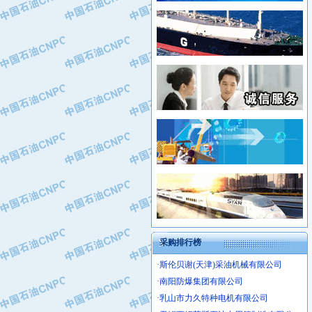
·姜堰市三联助剂有限公司
·新疆安维消防设施器材有限公司
·四川中光高技术研究所有限责任公司
·华北石油津工机械制造有限公司
·江苏天安防雷工程有限责任公司
·中国石化茂名石化分公司
·山东东营胜利工业园区
·上海山武控制仪表有限公司
·自贡五洲防腐安装有限公司
·上海赛科石油化工有限责任公司
·河北卓唯钢管制造有限公司
·上海高桥石化
·中国石化扬子石油化工股份有限公司
·中国石化上海石油化工股份有限公司
·中国石化长岭炼化公司
·中国石油长庆油田分公司
·中国石油宁夏石化分公司
·山东墨龙石油机械股份有限公司
·大庆油田物资集团
采购排行榜
·斯伦贝谢(天津)采油机械有限公司
·南阳防爆集团有限公司
·乳山市力久特种电机有限公司
·无锡西姆莱斯石油专用管制造有限公