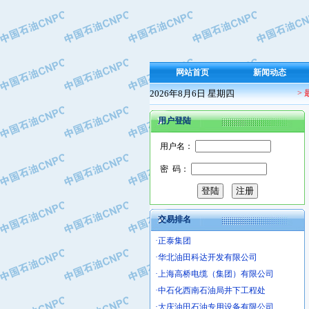
·保定北奥石油物探特种车辆制造有限
·盘锦辽河油田天意石油装备有限公司
·中国石油天然气管道局穿越公司
·沧州市电气控制设备厂
网站首页
新闻动态
·中船重工中南装备有限责任公司
2026年8月6日 星期四
>
·南石力天传动件有限公司
·浙江瑞普环境技术有限公司
用户登陆
·华北石油新大禹环保设备有限公司
·河北翼凌机械制造总厂
用户名：
·萍乡市庞泰化工填料有限公司
密 码：
·实华(天津)国际贸易有限公司
·上海宝钢商贸有限公司
·辽河石油勘探局总机械厂
交易排名
·正泰集团
·华北油田科达开发有限公司
·上海高桥电缆（集团）有限公司
·中石化西南石油局井下工程处
·大庆油田石油专用设备有限公司