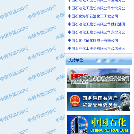
·中国石油化工股份有限公司金陵分公
·沧州市电气控制设备厂
·中国石油化工股份有限公司华北分公
·中船重工中南装备有限责任公司
·中国石化洛阳石油化工工程公司
·南石力天传动件有限公司
·中国石油化工股份有限公司胜利油田
·浙江瑞普环境技术有限公司
·华北石油新大禹环保设备有限公司
·中国石油化工股份有限公司东北分公
·河北翼凌机械制造总厂
·中国石化仪征化纤股份有限公司
·萍乡市庞泰化工填料有限公司
·中国石油化工股份有限公司茂名分公
·实华(天津)国际贸易有限公司
支持单位
·上海宝钢商贸有限公司
·辽河石油勘探局总机械厂
·正泰集团
·华北油田科达开发有限公司
·上海高桥电缆（集团）有限公司
·中石化西南石油局井下工程处
·中国石化茂名石化分公司
·大庆油田石油专用设备有限公司
·中国石油大港油田分公司
·江苏丹化集团有限责任公司
·靖江市天和泵业有限公司
·中核苏阀科技实业股份有限公司
·中油油气勘探软件国家工程研究中心
·山特电子（深圳）有限公司
·西安长庆钻宇集团咸阳石化有限公司
·常州市中兴石油化工助剂有限公司
·新疆新冠控制系统工程有限公司