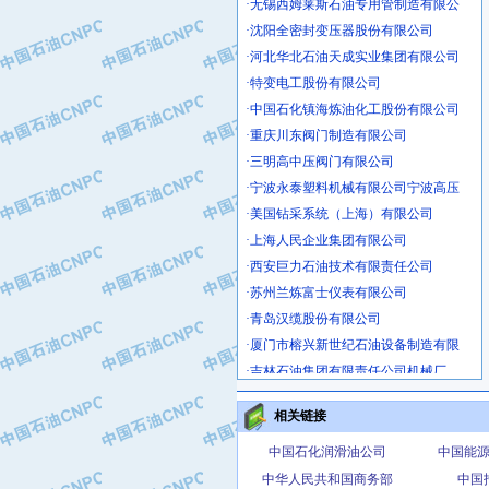
·沈阳全密封变压器股份有限公司
·河北华北石油天成实业集团有限公司
·特变电工股份有限公司
·中国石化镇海炼油化工股份有限公司
·重庆川东阀门制造有限公司
·三明高中压阀门有限公司
·宁波永泰塑料机械有限公司宁波高压
·美国钻采系统（上海）有限公司
·上海人民企业集团有限公司
·西安巨力石油技术有限责任公司
·苏州兰炼富士仪表有限公司
·青岛汉缆股份有限公司
·厦门市榕兴新世纪石油设备制造有限
·吉林石油集团有限责任公司机械厂
·大港油田集团中成机械制造有限公司
·承德司达石油装备开发公司
相关链接
·大港油田集团中成机械制造有限公司
中国石化润滑油公司
中国能
·四川明星电缆有限公司
·中国石油大庆石油化工总厂
中华人民共和国商务部
中国