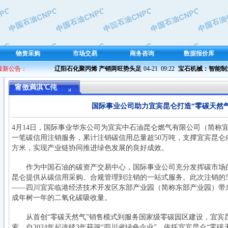
物资采购
市场交易
商务咨询
数据报价库
 最新公告：
辽阳石化聚丙烯 产销两旺势头足
04-21  09:22 
宝石机械：智能制造 
甯傚満淇℃伅
国际事业公司助力宜宾昆仑打造“零碳天然
4月14日，国际事业华东公司为宜宾中石油昆仑燃气有限公司（简称
一笔碳信用注销服务，累计注销碳信用总量超50万吨，支撑宜宾昆仑向市
方米，实现产业链协同推进绿色发展的良好成效。
作为中国石油的碳资产交易中心，国际事业公司充分发挥碳市场的
昆仑提供从碳信用采购、合规管理到注销的一站式服务。此次注销的5
——四川宜宾临港经济技术开发区东部产业园（简称东部产业园）带来
成年树一年的二氧化碳吸收量。
从首创“零碳天然气”销售模式到服务国家级零碳园区建设，宜宾
索，自2024年起连续3年获评“四川省绿色企业”。依托宜宾昆仑“零