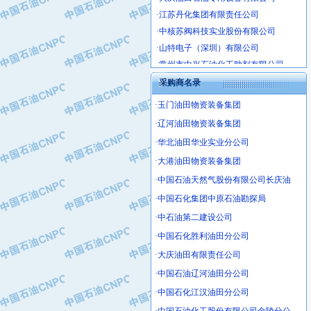
·江苏丹化集团有限责任公司
·中核苏阀科技实业股份有限公司
·山特电子（深圳）有限公司
·常州市中兴石油化工助剂有限公司
·姜堰市三联助剂有限公司
采购商名录
·四川中光高技术研究所有限责任公司
·江苏天安防雷工程有限责任公司
·玉门油田物资装备集团
·山东东营胜利工业园区
·辽河油田物资装备集团
·自贡五洲防腐安装有限公司
·华北油田华业实业分公司
·成都长江水处理设备有限公司
·大港油田物资装备集团
·中国石化镇海炼化分公司
·中国石油天然气股份有限公司长庆油
·上海鼓风机厂有限公司
·中国石化集团中原石油勘探局
·中核苏阀科技实业股份有限公司
·中石油第二建设公司
·济南柴油机股份有限公司
·上海科瑞曼士德电源系统集成有限公
·中国石化胜利油田分公司
·东方合金铸造厂
·大庆油田有限责任公司
·保定北奥石油物探特种车辆制造有限
·中国石油辽河油田分公司
·盘锦辽河油田天意石油装备有限公司
·中国石化江汉油田分公司
·中国石油天然气管道局穿越公司