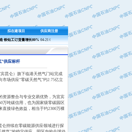
拟在建项目
供应商注册
铁钻工订货量增长80%
04-21 09:23
兰州石化成功产出新国标半精炼石蜡
04-21 09:37 
气”供应标杆
宜宾昆仑）旗下临港天然气门站完成
场供应“零碳天然气”约2.75亿立
资源整合与专业交易优势，为宜宾
0万吨碳信用，也为国家级零碳园区
直接绿色效益，相当于约2300万棵
昆仑持续在零碳能源供应领域进行探
碳天然气”的稳定供应，园区内的全球动