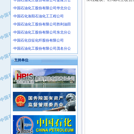
·中国石油化工股份有限公司金陵分公
·沧州市电气控制设备厂
·中国石油化工股份有限公司华北分公
·中船重工中南装备有限责任公司
·中国石化洛阳石油化工工程公司
·南石力天传动件有限公司
·中国石油化工股份有限公司胜利油田
·浙江瑞普环境技术有限公司
·中国石油化工股份有限公司东北分公
·华北石油新大禹环保设备有限公司
·中国石化仪征化纤股份有限公司
·河北翼凌机械制造总厂
·中国石油化工股份有限公司茂名分公
·萍乡市庞泰化工填料有限公司
·实华(天津)国际贸易有限公司
支持单位
·上海宝钢商贸有限公司
·辽河石油勘探局总机械厂
·正泰集团
·华北油田科达开发有限公司
·上海高桥电缆（集团）有限公司
·中石化西南石油局井下工程处
·中国石化茂名石化分公司
·大庆油田石油专用设备有限公司
·中国石油大港油田分公司
·江苏丹化集团有限责任公司
·靖江市天和泵业有限公司
·中核苏阀科技实业股份有限公司
·中油油气勘探软件国家工程研究中心
·山特电子（深圳）有限公司
·西安长庆钻宇集团咸阳石化有限公司