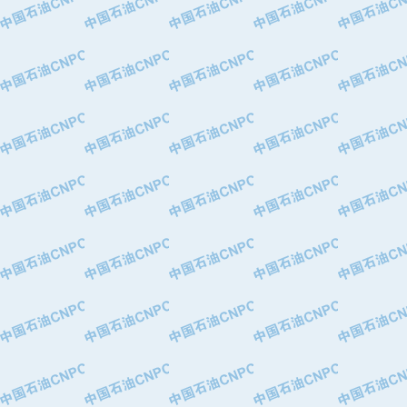
·中国石油化工股份有限公司催化剂长
·北京长空工业有限公司
·北京中旭阳光石油天然气科技有限公
·托肯恒山科技（广州）有限公司
·北京德泰联华科技发展有限公司
·美钻石油钻采系统（上海）有限公司
·陕西爱瑞德控制工程有限公司
·成都皖东仪表电缆成套系统有限公司
·成都中寰机电设备有限公司
·河北保定天威集团特变电气有限公司
·中国石油抚顺石化公司
·中国石油辽阳石油化纤公司
·托肯恒山科技（广州）有限公司
·中国石油兰州石油化工公司
·大庆油田飞马有限公司
·大庆油田有限责任公司
·中国石油辽河油田分公司
·中国石油华北油田公司
·中国石油锦西石化分公司