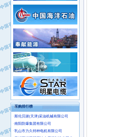
·常州市中兴石油化工助剂有限公司
·新疆新冠控制系统工程有限公司
·姜堰市三联助剂有限公司
·新疆安维消防设施器材有限公司
·四川中光高技术研究所有限责任公司
·华北石油津工机械制造有限公司
·江苏天安防雷工程有限责任公司
·中国石化茂名石化分公司
·山东东营胜利工业园区
·上海山武控制仪表有限公司
·自贡五洲防腐安装有限公司
·上海赛科石油化工有限责任公司
·河北卓唯钢管制造有限公司
·上海高桥石化
·中国石化扬子石油化工股份有限公司
·中国石化上海石油化工股份有限公司
·中国石化长岭炼化公司
·中国石油长庆油田分公司
·中国石油宁夏石化分公司
·山东墨龙石油机械股份有限公司
·大庆油田物资集团
采购排行榜
·斯伦贝谢(天津)采油机械有限公司
·南阳防爆集团有限公司
·乳山市力久特种电机有限公司
·无锡西姆莱斯石油专用管制造有限公