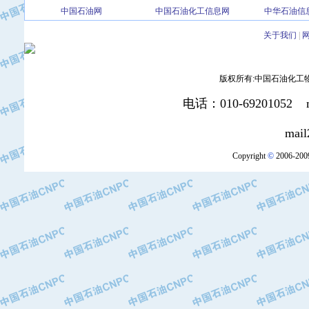
中国石油网
中国石油化工信息网
中华石油信
·北京三盈联合石油技术有限公司
·中国石油化工股份有限公司催化剂长
关于我们
|
·北京长空工业有限公司
·北京中旭阳光石油天然气科技有限公
版权所有:中国石油化工物资装
·托肯恒山科技（广州）有限公司
·北京德泰联华科技发展有限公司
电话：010-69201052 mai
·美钻石油钻采系统（上海）有限公司
mail2:office
·陕西爱瑞德控制工程有限公司
·成都皖东仪表电缆成套系统有限公司
Copyright
©
2006-2009
·成都中寰机电设备有限公司
·河北保定天威集团特变电气有限公司
·中国石油抚顺石化公司
·中国石油辽阳石油化纤公司
·托肯恒山科技（广州）有限公司
·中国石油兰州石油化工公司
·大庆油田飞马有限公司
·大庆油田有限责任公司
·中国石油辽河油田分公司