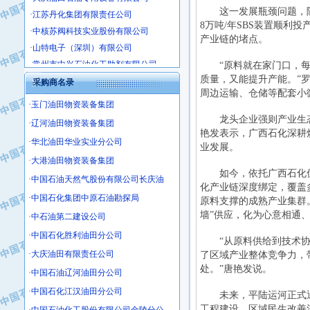
·江苏丹化集团有限责任公司
这一发展瓶颈问题，随着
·中核苏阀科技实业股份有限公司
8万吨/年SBS装置顺利
产业链的堵点。
·山特电子（深圳）有限公司
·常州市中兴石油化工助剂有限公司
“原料就在家门口，每吨
·姜堰市三联助剂有限公司
质量，又能提升产能。”
采购商名录
·四川中光高技术研究所有限责任公司
周边运输、仓储等配套小
·玉门油田物资装备集团
·江苏天安防雷工程有限责任公司
龙头企业强则产业生态
·山东东营胜利工业园区
·辽河油田物资装备集团
艳发表示，广西石化深耕
·自贡五洲防腐安装有限公司
·华北油田华业实业分公司
业发展。
·成都长江水处理设备有限公司
·大港油田物资装备集团
如今，依托广西石化优质
·中国石化镇海炼化分公司
·中国石油天然气股份有限公司长庆油
化产业链深度绑定，覆盖
·上海鼓风机厂有限公司
·中国石化集团中原石油勘探局
原料支撑的成熟产业集群
·中核苏阀科技实业股份有限公司
墙”供应，化为心意相通
·中石油第二建设公司
·济南柴油机股份有限公司
·中国石化胜利油田分公司
·上海科瑞曼士德电源系统集成有限公
“从原料供给到技术协同
·大庆油田有限责任公司
了区域产业整体竞争力，
·东方合金铸造厂
处。”唐艳发说。
·中国石油辽河油田分公司
·保定北奥石油物探特种车辆制造有限
·盘锦辽河油田天意石油装备有限公司
·中国石化江汉油田分公司
未来，平陆运河正式通
·中国石油天然气管道局穿越公司
工程建设、区域民生改善