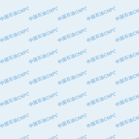
·大港油田集团有限责任公司
·天津钢管集团股份有限公司
·深圳市肯多斯实业发展有限公司
·山东墨龙石油机械股份有限公司
·瓦卢瑞克.曼内斯曼石油专用管（德
·无锡西姆莱斯石油专用管制造有限公
·武汉钢铁（集团）公司
·太原钢铁(集团)有限公司
·马鞍山钢铁股份有限公司
·中国石油天然气股份有限公司兰州石