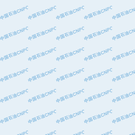
·中国石油华北油田公司
·中国石油锦西石化分公司
·大港油田集团有限责任公司
·天津钢管集团股份有限公司
·深圳市肯多斯实业发展有限公司
·山东墨龙石油机械股份有限公司
·瓦卢瑞克.曼内斯曼石油专用管（德
·无锡西姆莱斯石油专用管制造有限公
·武汉钢铁（集团）公司
·太原钢铁(集团)有限公司
·马鞍山钢铁股份有限公司
·中国石油天然气股份有限公司兰州石
·中国石化茂名石化分公司
·中国石油大港油田分公司
·靖江市天和泵业有限公司
·中油油气勘探软件国家工程研究中心
·西安长庆钻宇集团咸阳石化有限公司
·新疆新冠控制系统工程有限公司
·新疆安维消防设施器材有限公司