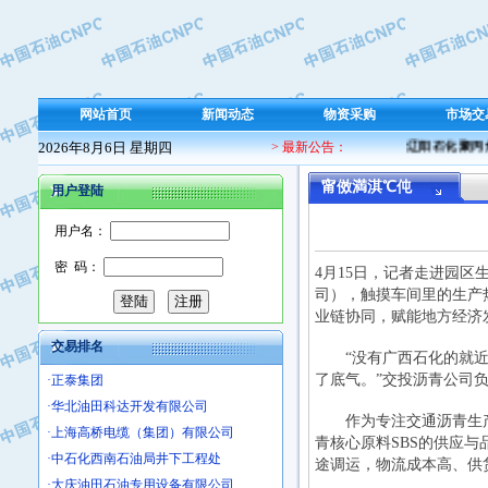
·东方合金铸造厂
·保定北奥石油物探特种车辆制造有限
·盘锦辽河油田天意石油装备有限公司
·中国石油天然气管道局穿越公司
·沧州市电气控制设备厂
网站首页
新闻动态
物资采购
市场交
·中船重工中南装备有限责任公司
2026年8月6日 星期四
> 最新公告：
辽阳石化聚丙烯
·南石力天传动件有限公司
·浙江瑞普环境技术有限公司
甯傚満淇℃伅
用户登陆
·华北石油新大禹环保设备有限公司
用户名：
·河北翼凌机械制造总厂
·萍乡市庞泰化工填料有限公司
密 码：
4月15日，记者走进园
·实华(天津)国际贸易有限公司
司），触摸车间里的生产
·上海宝钢商贸有限公司
业链协同，赋能地方经济
·辽河石油勘探局总机械厂
交易排名
“没有广西石化的就近保
·正泰集团
了底气。”交投沥青公司
·华北油田科达开发有限公司
·上海高桥电缆（集团）有限公司
作为专注交通沥青生产
青核心原料SBS的供应
·中石化西南石油局井下工程处
途调运，物流成本高、供
·大庆油田石油专用设备有限公司