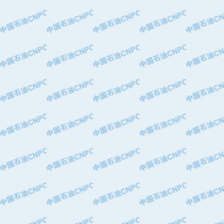
·河北华北石油天成实业集团有限公司
·特变电工股份有限公司
·中国石化镇海炼油化工股份有限公司
·重庆川东阀门制造有限公司
·三明高中压阀门有限公司
·宁波永泰塑料机械有限公司宁波高压
·美国钻采系统（上海）有限公司
·上海人民企业集团有限公司
·西安巨力石油技术有限责任公司
·苏州兰炼富士仪表有限公司
·青岛汉缆股份有限公司
·厦门市榕兴新世纪石油设备制造有限
·吉林石油集团有限责任公司机械厂
·大港油田集团中成机械制造有限公司
·承德司达石油装备开发公司
·大港油田集团中成机械制造有限公司
·四川明星电缆有限公司
·中国石油大庆石油化工总厂
·北京三盈联合石油技术有限公司