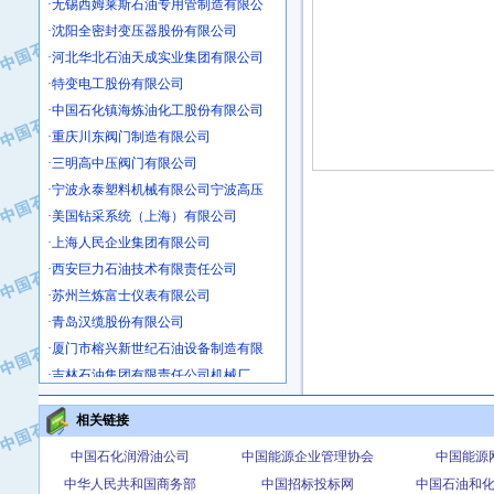
·沈阳全密封变压器股份有限公司
·河北华北石油天成实业集团有限公司
·特变电工股份有限公司
·中国石化镇海炼油化工股份有限公司
·重庆川东阀门制造有限公司
·三明高中压阀门有限公司
·宁波永泰塑料机械有限公司宁波高压
·美国钻采系统（上海）有限公司
·上海人民企业集团有限公司
·西安巨力石油技术有限责任公司
·苏州兰炼富士仪表有限公司
·青岛汉缆股份有限公司
·厦门市榕兴新世纪石油设备制造有限
·吉林石油集团有限责任公司机械厂
·大港油田集团中成机械制造有限公司
·承德司达石油装备开发公司
相关链接
·大港油田集团中成机械制造有限公司
中国石化润滑油公司
中国能源企业管理协会
中国能源
·四川明星电缆有限公司
中华人民共和国商务部
中国招标投标网
中国石油和
·中国石油大庆石油化工总厂