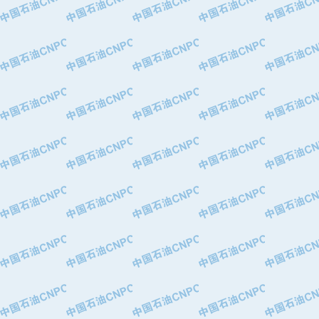
·华北石油津工机械制造有限公司
·中国石化茂名石化分公司
·上海山武控制仪表有限公司
·上海赛科石油化工有限责任公司
·河北卓唯钢管制造有限公司
·上海高桥石化
·中国石化扬子石油化工股份有限公司
·中国石化上海石油化工股份有限公司
·中国石化长岭炼化公司
·中国石油长庆油田分公司
·中国石油宁夏石化分公司
·山东墨龙石油机械股份有限公司
·大庆油田物资集团
·斯伦贝谢(天津)采油机械有限公司
·南阳防爆集团有限公司
·乳山市力久特种电机有限公司
·无锡西姆莱斯石油专用管制造有限公
·沈阳全密封变压器股份有限公司