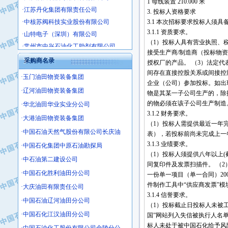
1 母线装置 210.000 米
·江苏丹化集团有限责任公司
3. 投标人资格要求
·中核苏阀科技实业股份有限公司
3.1 本次招标要求投标人
·山特电子（深圳）有限公司
3.1.1 资质要求。
·常州市中兴石油化工助剂有限公司
（1）投标人具有营业执照、税
·姜堰市三联助剂有限公司
接受生产商/制造商（投标物
采购商名录
授权厂的产品。 （3）法定
·四川中光高技术研究所有限责任公司
间存在直接控股关系或间接控
·江苏天安防雷工程有限责任公司
·玉门油田物资装备集团
企业（公司）参加投标。如出
·山东东营胜利工业园区
·辽河油田物资装备集团
物是其某一子公司生产的，除
·自贡五洲防腐安装有限公司
的物必须在该子公司生产制造
·华北油田华业实业分公司
·成都长江水处理设备有限公司
3.1.2 财务要求。
·大港油田物资装备集团
（1）投标人需提供最近一年
·中国石化镇海炼化分公司
·中国石油天然气股份有限公司长庆油
表），若投标前尚未完成上一
·上海鼓风机厂有限公司
3.1.3 业绩要求。
·中国石化集团中原石油勘探局
·中核苏阀科技实业股份有限公司
（1）投标人须提供八年以上(
·中石油第二建设公司
·济南柴油机股份有限公司
同复印件及发票扫描件。 （2
·中国石化胜利油田分公司
·上海科瑞曼士德电源系统集成有限公
一份单一项目（单一合同）2
件制作工具中“供应商发票”
·大庆油田有限责任公司
·东方合金铸造厂
3.1.4 信誉要求。
·保定北奥石油物探特种车辆制造有限
·中国石油辽河油田分公司
（1）投标截止日投标人未被
·盘锦辽河油田天意石油装备有限公司
·中国石化江汉油田分公司
国”网站列入失信被执行人名
·中国石油天然气管道局穿越公司
标人未处于被中国石化给予风