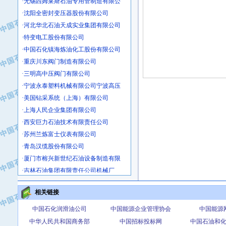
·沈阳全密封变压器股份有限公司
·河北华北石油天成实业集团有限公司
·特变电工股份有限公司
·中国石化镇海炼油化工股份有限公司
·重庆川东阀门制造有限公司
·三明高中压阀门有限公司
·宁波永泰塑料机械有限公司宁波高压
·美国钻采系统（上海）有限公司
·上海人民企业集团有限公司
·西安巨力石油技术有限责任公司
·苏州兰炼富士仪表有限公司
·青岛汉缆股份有限公司
·厦门市榕兴新世纪石油设备制造有限
·吉林石油集团有限责任公司机械厂
·大港油田集团中成机械制造有限公司
·承德司达石油装备开发公司
相关链接
·大港油田集团中成机械制造有限公司
中国石化润滑油公司
中国能源企业管理协会
中国能源
·四川明星电缆有限公司
中华人民共和国商务部
中国招标投标网
中国石油和
·中国石油大庆石油化工总厂