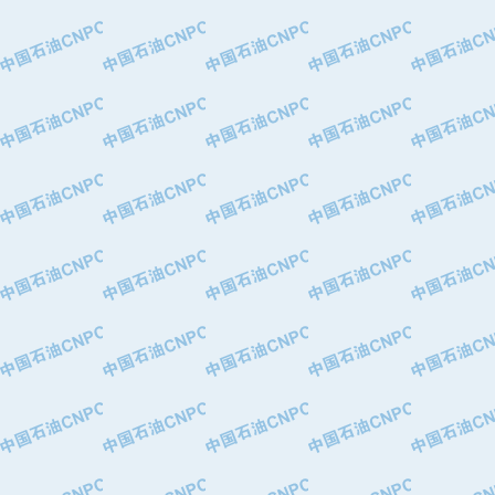
·中国石油华北油田公司
·中国石油锦西石化分公司
·大港油田集团有限责任公司
·天津钢管集团股份有限公司
·深圳市肯多斯实业发展有限公司
·山东墨龙石油机械股份有限公司
·瓦卢瑞克.曼内斯曼石油专用管（德
·无锡西姆莱斯石油专用管制造有限公
·武汉钢铁（集团）公司
·太原钢铁(集团)有限公司
·马鞍山钢铁股份有限公司
·中国石油天然气股份有限公司兰州石
·中国石化茂名石化分公司
·中国石油大港油田分公司
·靖江市天和泵业有限公司
·中油油气勘探软件国家工程研究中心
·西安长庆钻宇集团咸阳石化有限公司
·新疆新冠控制系统工程有限公司
·新疆安维消防设施器材有限公司