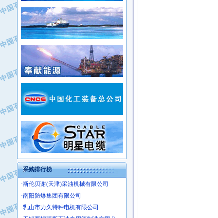
·新疆新冠控制系统工程有限公司
·姜堰市三联助剂有限公司
·新疆安维消防设施器材有限公司
·四川中光高技术研究所有限责任公司
·华北石油津工机械制造有限公司
·江苏天安防雷工程有限责任公司
·中国石化茂名石化分公司
·山东东营胜利工业园区
·上海山武控制仪表有限公司
·自贡五洲防腐安装有限公司
·上海赛科石油化工有限责任公司
·河北卓唯钢管制造有限公司
·上海高桥石化
·中国石化扬子石油化工股份有限公司
·中国石化上海石油化工股份有限公司
·中国石化长岭炼化公司
·中国石油长庆油田分公司
·中国石油宁夏石化分公司
·山东墨龙石油机械股份有限公司
·大庆油田物资集团
采购排行榜
·斯伦贝谢(天津)采油机械有限公司
·南阳防爆集团有限公司
·乳山市力久特种电机有限公司
·无锡西姆莱斯石油专用管制造有限公