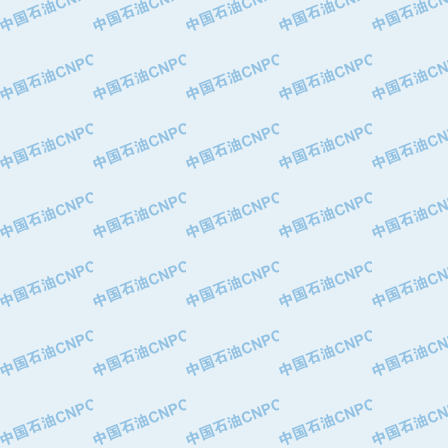
·华北石油津工机械制造有限公司
·中国石化茂名石化分公司
·上海山武控制仪表有限公司
·上海赛科石油化工有限责任公司
·河北卓唯钢管制造有限公司
·上海高桥石化
·中国石化扬子石油化工股份有限公司
·中国石化上海石油化工股份有限公司
·中国石化长岭炼化公司
·中国石油长庆油田分公司
·中国石油宁夏石化分公司
·山东墨龙石油机械股份有限公司
·大庆油田物资集团
·斯伦贝谢(天津)采油机械有限公司
·南阳防爆集团有限公司
·乳山市力久特种电机有限公司
·无锡西姆莱斯石油专用管制造有限公
·沈阳全密封变压器股份有限公司
·河北华北石油天成实业集团有限公司