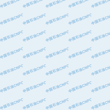
·中国石油化工股份有限公司催化剂长
·北京长空工业有限公司
·北京中旭阳光石油天然气科技有限公
·托肯恒山科技（广州）有限公司
·北京德泰联华科技发展有限公司
·美钻石油钻采系统（上海）有限公司
·陕西爱瑞德控制工程有限公司
·成都皖东仪表电缆成套系统有限公司
·成都中寰机电设备有限公司
·河北保定天威集团特变电气有限公司
·中国石油抚顺石化公司
·中国石油辽阳石油化纤公司
·托肯恒山科技（广州）有限公司
·中国石油兰州石油化工公司
·大庆油田飞马有限公司
·大庆油田有限责任公司
·中国石油辽河油田分公司
·中国石油华北油田公司
·中国石油锦西石化分公司