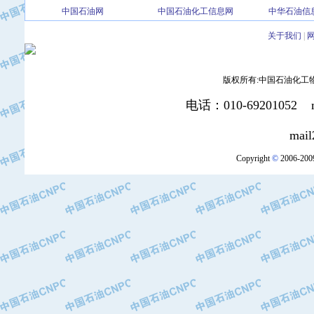
中国石油网
中国石油化工信息网
中华石油信
·北京三盈联合石油技术有限公司
·中国石油化工股份有限公司催化剂长
关于我们
|
·北京长空工业有限公司
·北京中旭阳光石油天然气科技有限公
版权所有:中国石油化工物资装
·托肯恒山科技（广州）有限公司
·北京德泰联华科技发展有限公司
电话：010-69201052 mai
·美钻石油钻采系统（上海）有限公司
·陕西爱瑞德控制工程有限公司
mail2:office
·成都皖东仪表电缆成套系统有限公司
Copyright
©
2006-2009
·成都中寰机电设备有限公司
·河北保定天威集团特变电气有限公司
·中国石油抚顺石化公司
·中国石油辽阳石油化纤公司
·托肯恒山科技（广州）有限公司
·中国石油兰州石油化工公司
·大庆油田飞马有限公司
·大庆油田有限责任公司
·中国石油辽河油田分公司