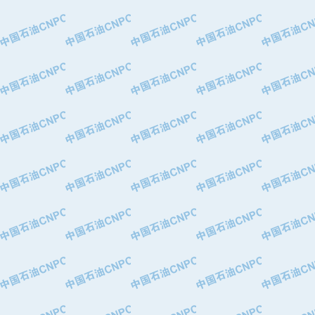
·特变电工股份有限公司
·中国石化镇海炼油化工股份有限公司
·重庆川东阀门制造有限公司
·三明高中压阀门有限公司
·宁波永泰塑料机械有限公司宁波高压
·美国钻采系统（上海）有限公司
·上海人民企业集团有限公司
·西安巨力石油技术有限责任公司
·苏州兰炼富士仪表有限公司
·青岛汉缆股份有限公司
·厦门市榕兴新世纪石油设备制造有限
·吉林石油集团有限责任公司机械厂
·大港油田集团中成机械制造有限公司
·承德司达石油装备开发公司
·大港油田集团中成机械制造有限公司
·四川明星电缆有限公司
·中国石油大庆石油化工总厂
·北京三盈联合石油技术有限公司