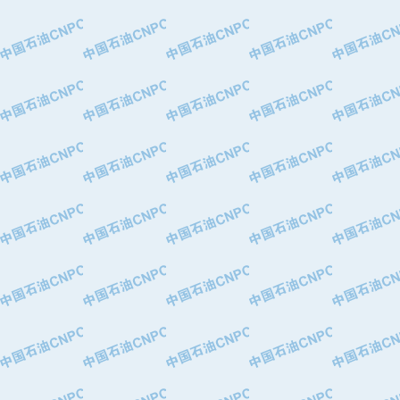
·大港油田集团有限责任公司
·天津钢管集团股份有限公司
·深圳市肯多斯实业发展有限公司
·山东墨龙石油机械股份有限公司
·瓦卢瑞克.曼内斯曼石油专用管（德
·无锡西姆莱斯石油专用管制造有限公
·武汉钢铁（集团）公司
·太原钢铁(集团)有限公司
·马鞍山钢铁股份有限公司
·中国石油天然气股份有限公司兰州石