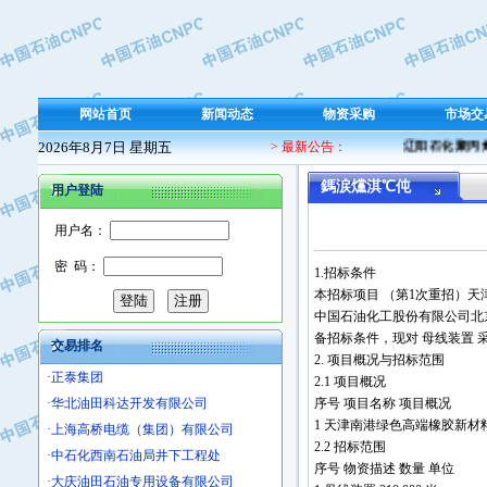
·保定北奥石油物探特种车辆制造有限
·盘锦辽河油田天意石油装备有限公司
·中国石油天然气管道局穿越公司
·沧州市电气控制设备厂
网站首页
新闻动态
物资采购
市场交
·中船重工中南装备有限责任公司
2026年8月7日 星期五
> 最新公告：
辽阳石化聚丙烯 
·南石力天传动件有限公司
·浙江瑞普环境技术有限公司
鎷涙爣淇℃伅
用户登陆
·华北石油新大禹环保设备有限公司
用户名：
·河北翼凌机械制造总厂
·萍乡市庞泰化工填料有限公司
密 码：
1.招标条件
·实华(天津)国际贸易有限公司
本招标项目 （第1次重招）天津南
·上海宝钢商贸有限公司
中国石油化工股份有限公司北京燕
·辽河石油勘探局总机械厂
备招标条件，现对 母线装置 
交易排名
2. 项目概况与招标范围
·正泰集团
2.1 项目概况
·华北油田科达开发有限公司
序号 项目名称 项目概况
·上海高桥电缆（集团）有限公司
1 天津南港绿色高端橡胶新材料
·中石化西南石油局井下工程处
2.2 招标范围
·大庆油田石油专用设备有限公司
序号 物资描述 数量 单位