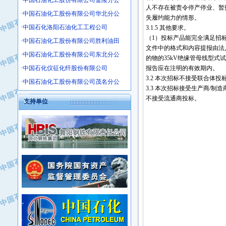
·中国石油化工股份有限公司金陵分公
·沧州市电气控制设备厂
人不存在被责令停产停业、暂
·中国石油化工股份有限公司华北分公
失履约能力的情形。
·中船重工中南装备有限责任公司
·中国石化洛阳石油化工工程公司
3.1.5 其他要求。
·南石力天传动件有限公司
（1）投标产品能完全满足招
·中国石油化工股份有限公司胜利油田
·浙江瑞普环境技术有限公司
文件中的格式和内容提报由法
·中国石油化工股份有限公司东北分公
·华北石油新大禹环保设备有限公司
的物的35kV绝缘管母线型
·中国石化仪征化纤股份有限公司
·河北翼凌机械制造总厂
报告应在注明的有效期内。
3.2 本次招标不接受联合体投
·萍乡市庞泰化工填料有限公司
·中国石油化工股份有限公司茂名分公
3.3 本次招标接受生产商/
·实华(天津)国际贸易有限公司
不接受流通商投标。
支持单位
·上海宝钢商贸有限公司
·辽河石油勘探局总机械厂
·正泰集团
·华北油田科达开发有限公司
·上海高桥电缆（集团）有限公司
·中石化西南石油局井下工程处
·中国石化茂名石化分公司
·大庆油田石油专用设备有限公司
·中国石油大港油田分公司
·江苏丹化集团有限责任公司
·靖江市天和泵业有限公司
·中核苏阀科技实业股份有限公司
·中油油气勘探软件国家工程研究中心
·山特电子（深圳）有限公司
·西安长庆钻宇集团咸阳石化有限公司
·常州市中兴石油化工助剂有限公司