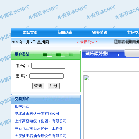
·保定北奥石油物探特种车辆制造有限
·盘锦辽河油田天意石油装备有限公司
·中国石油天然气管道局穿越公司
·沧州市电气控制设备厂
网站首页
新闻动态
物资采购
市场交
·中船重工中南装备有限责任公司
·南石力天传动件有限公司
2026年8月6日 星期四
> 最新公告：
辽阳石化聚丙烯 
·浙江瑞普环境技术有限公司
鏀跨瓥娉曡
用户登陆
·华北石油新大禹环保设备有限公司
·河北翼凌机械制造总厂
用户名：
·萍乡市庞泰化工填料有限公司
密 码：
·实华(天津)国际贸易有限公司
·上海宝钢商贸有限公司
·辽河石油勘探局总机械厂
交易排名
·正泰集团
·华北油田科达开发有限公司
·上海高桥电缆（集团）有限公司
·中石化西南石油局井下工程处
·大庆油田石油专用设备有限公司
·江苏丹化集团有限责任公司