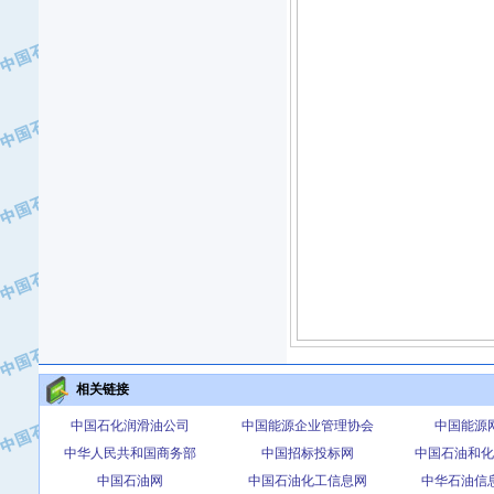
·中国石油锦西石化分公司
·大港油田集团有限责任公司
·天津钢管集团股份有限公司
·深圳市肯多斯实业发展有限公司
·山东墨龙石油机械股份有限公司
·瓦卢瑞克.曼内斯曼石油专用管（德
·无锡西姆莱斯石油专用管制造有限公
·武汉钢铁（集团）公司
·太原钢铁(集团)有限公司
·马鞍山钢铁股份有限公司
·中国石油天然气股份有限公司兰州石
·中国石化茂名石化分公司
·中国石油大港油田分公司
·靖江市天和泵业有限公司
相关链接
·中油油气勘探软件国家工程研究中心
·西安长庆钻宇集团咸阳石化有限公司
中国石化润滑油公司
中国能源企业管理协会
中国能源
·新疆新冠控制系统工程有限公司
中华人民共和国商务部
中国招标投标网
中国石油和
·新疆安维消防设施器材有限公司
中国石油网
中国石油化工信息网
中华石油信