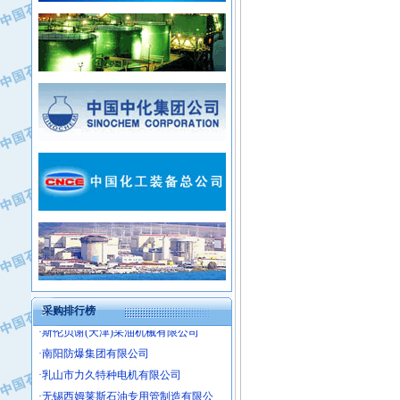
·姜堰市三联助剂有限公司
·新疆安维消防设施器材有限公司
·四川中光高技术研究所有限责任公司
·华北石油津工机械制造有限公司
·江苏天安防雷工程有限责任公司
·中国石化茂名石化分公司
·山东东营胜利工业园区
·上海山武控制仪表有限公司
·自贡五洲防腐安装有限公司
·上海赛科石油化工有限责任公司
·河北卓唯钢管制造有限公司
·上海高桥石化
·中国石化扬子石油化工股份有限公司
·中国石化上海石油化工股份有限公司
·中国石化长岭炼化公司
·中国石油长庆油田分公司
·中国石油宁夏石化分公司
·山东墨龙石油机械股份有限公司
·大庆油田物资集团
采购排行榜
·斯伦贝谢(天津)采油机械有限公司
·南阳防爆集团有限公司
·乳山市力久特种电机有限公司
·无锡西姆莱斯石油专用管制造有限公