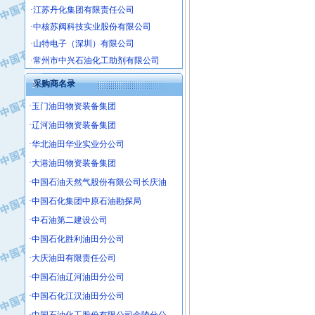
·中核苏阀科技实业股份有限公司
·山特电子（深圳）有限公司
·常州市中兴石油化工助剂有限公司
·姜堰市三联助剂有限公司
·四川中光高技术研究所有限责任公司
采购商名录
·江苏天安防雷工程有限责任公司
·玉门油田物资装备集团
·山东东营胜利工业园区
·辽河油田物资装备集团
·自贡五洲防腐安装有限公司
·华北油田华业实业分公司
·成都长江水处理设备有限公司
·大港油田物资装备集团
·中国石化镇海炼化分公司
·中国石油天然气股份有限公司长庆油
·上海鼓风机厂有限公司
·中核苏阀科技实业股份有限公司
·中国石化集团中原石油勘探局
·济南柴油机股份有限公司
·中石油第二建设公司
·上海科瑞曼士德电源系统集成有限公
·中国石化胜利油田分公司
·东方合金铸造厂
·大庆油田有限责任公司
·保定北奥石油物探特种车辆制造有限
·中国石油辽河油田分公司
·盘锦辽河油田天意石油装备有限公司
·中国石化江汉油田分公司
·中国石油天然气管道局穿越公司