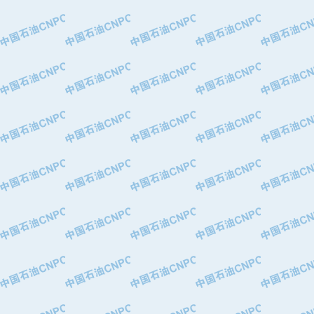
·特变电工股份有限公司
·中国石化镇海炼油化工股份有限公司
·重庆川东阀门制造有限公司
·三明高中压阀门有限公司
·宁波永泰塑料机械有限公司宁波高压
·美国钻采系统（上海）有限公司
·上海人民企业集团有限公司
·西安巨力石油技术有限责任公司
·苏州兰炼富士仪表有限公司
·青岛汉缆股份有限公司
·厦门市榕兴新世纪石油设备制造有限
·吉林石油集团有限责任公司机械厂
·大港油田集团中成机械制造有限公司
·承德司达石油装备开发公司
·大港油田集团中成机械制造有限公司
·四川明星电缆有限公司
·中国石油大庆石油化工总厂
·北京三盈联合石油技术有限公司
·中国石油化工股份有限公司催化剂长