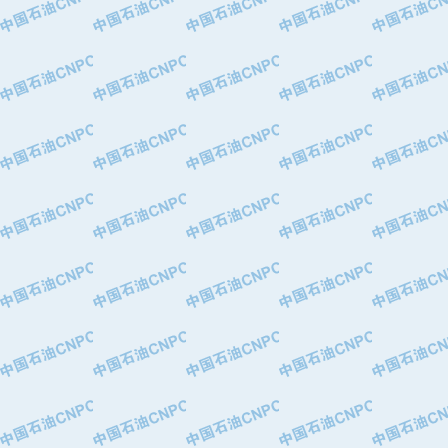
·北京长空工业有限公司
·北京中旭阳光石油天然气科技有限公
·托肯恒山科技（广州）有限公司
·北京德泰联华科技发展有限公司
·美钻石油钻采系统（上海）有限公司
·陕西爱瑞德控制工程有限公司
·成都皖东仪表电缆成套系统有限公司
·成都中寰机电设备有限公司
·河北保定天威集团特变电气有限公司
·中国石油抚顺石化公司
·中国石油辽阳石油化纤公司
·托肯恒山科技（广州）有限公司
·中国石油兰州石油化工公司
·大庆油田飞马有限公司
·大庆油田有限责任公司
·中国石油辽河油田分公司
·中国石油华北油田公司
·中国石油锦西石化分公司