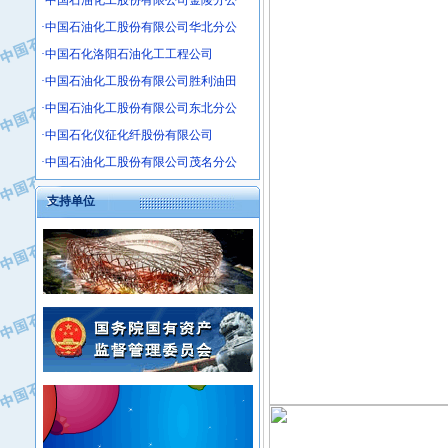
·中国石油化工股份有限公司金陵分公
·沧州市电气控制设备厂
·中国石油化工股份有限公司华北分公
·中船重工中南装备有限责任公司
·南石力天传动件有限公司
·中国石化洛阳石油化工工程公司
·浙江瑞普环境技术有限公司
·中国石油化工股份有限公司胜利油田
·华北石油新大禹环保设备有限公司
·中国石油化工股份有限公司东北分公
·河北翼凌机械制造总厂
·中国石化仪征化纤股份有限公司
·萍乡市庞泰化工填料有限公司
·中国石油化工股份有限公司茂名分公
·实华(天津)国际贸易有限公司
·上海宝钢商贸有限公司
支持单位
·辽河石油勘探局总机械厂
·正泰集团
·华北油田科达开发有限公司
·上海高桥电缆（集团）有限公司
·中石化西南石油局井下工程处
·中国石化茂名石化分公司
·大庆油田石油专用设备有限公司
·中国石油大港油田分公司
·江苏丹化集团有限责任公司
·靖江市天和泵业有限公司
·中核苏阀科技实业股份有限公司
·中油油气勘探软件国家工程研究中心
·山特电子（深圳）有限公司
·西安长庆钻宇集团咸阳石化有限公司
·常州市中兴石油化工助剂有限公司
·新疆新冠控制系统工程有限公司