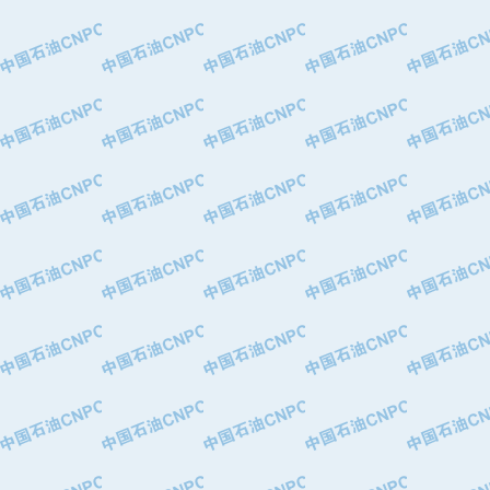
·大港油田集团有限责任公司
·天津钢管集团股份有限公司
·深圳市肯多斯实业发展有限公司
·山东墨龙石油机械股份有限公司
·瓦卢瑞克.曼内斯曼石油专用管（德
·无锡西姆莱斯石油专用管制造有限公
·武汉钢铁（集团）公司
·太原钢铁(集团)有限公司
·马鞍山钢铁股份有限公司
·中国石油天然气股份有限公司兰州石