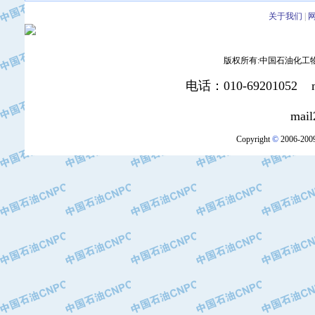
·华北石油津工机械制造有限公司
关于我们
|
·中国石化茂名石化分公司
·上海山武控制仪表有限公司
·上海赛科石油化工有限责任公司
版权所有:中国石油化工物资装
·河北卓唯钢管制造有限公司
电话：010-69201052 mai
·上海高桥石化
·中国石化扬子石油化工股份有限公司
mail2:office
·中国石化上海石油化工股份有限公司
·中国石化长岭炼化公司
Copyright
©
2006-2009
·中国石油长庆油田分公司
·中国石油宁夏石化分公司
·山东墨龙石油机械股份有限公司
·大庆油田物资集团
·斯伦贝谢(天津)采油机械有限公司
·南阳防爆集团有限公司
·乳山市力久特种电机有限公司
·无锡西姆莱斯石油专用管制造有限公
·沈阳全密封变压器股份有限公司
·河北华北石油天成实业集团有限公司