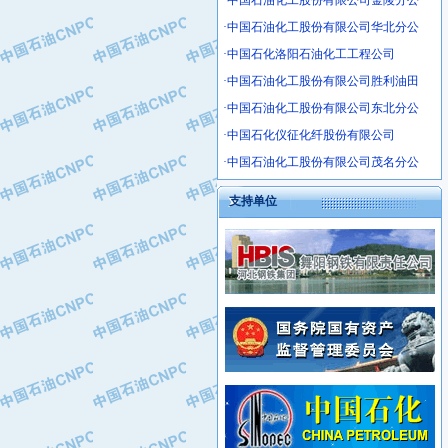
·中国石油化工股份有限公司金陵分公
·沧州市电气控制设备厂
·中国石油化工股份有限公司华北分公
·中船重工中南装备有限责任公司
·中国石化洛阳石油化工工程公司
·南石力天传动件有限公司
·浙江瑞普环境技术有限公司
·中国石油化工股份有限公司胜利油田
·华北石油新大禹环保设备有限公司
·中国石油化工股份有限公司东北分公
·河北翼凌机械制造总厂
·中国石化仪征化纤股份有限公司
·萍乡市庞泰化工填料有限公司
·中国石油化工股份有限公司茂名分公
·实华(天津)国际贸易有限公司
·上海宝钢商贸有限公司
支持单位
·辽河石油勘探局总机械厂
·正泰集团
·华北油田科达开发有限公司
·上海高桥电缆（集团）有限公司
·中石化西南石油局井下工程处
·中国石化茂名石化分公司
·大庆油田石油专用设备有限公司
·中国石油大港油田分公司
·江苏丹化集团有限责任公司
·靖江市天和泵业有限公司
·中核苏阀科技实业股份有限公司
·中油油气勘探软件国家工程研究中心
·山特电子（深圳）有限公司
·西安长庆钻宇集团咸阳石化有限公司
·常州市中兴石油化工助剂有限公司
·新疆新冠控制系统工程有限公司