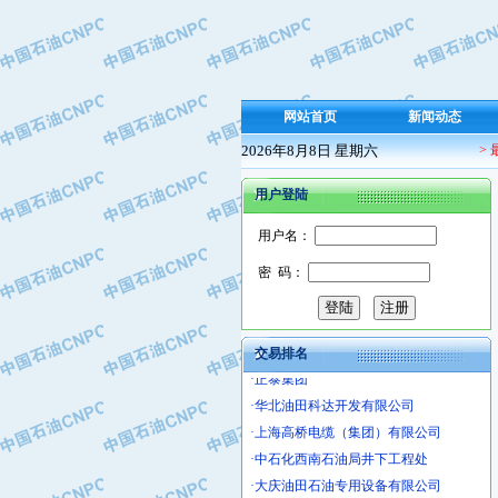
·保定北奥石油物探特种车辆制造有限
·盘锦辽河油田天意石油装备有限公司
·中国石油天然气管道局穿越公司
·沧州市电气控制设备厂
网站首页
新闻动态
·中船重工中南装备有限责任公司
·南石力天传动件有限公司
2026年8月8日 星期六
>
·浙江瑞普环境技术有限公司
用户登陆
·华北石油新大禹环保设备有限公司
·河北翼凌机械制造总厂
用户名：
·萍乡市庞泰化工填料有限公司
密 码：
·实华(天津)国际贸易有限公司
·上海宝钢商贸有限公司
·辽河石油勘探局总机械厂
交易排名
·正泰集团
·华北油田科达开发有限公司
·上海高桥电缆（集团）有限公司
·中石化西南石油局井下工程处
·大庆油田石油专用设备有限公司
·江苏丹化集团有限责任公司