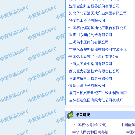
·沈阳全密封变压器股份有限公司
·河北华北石油天成实业集团有限公司
·特变电工股份有限公司
·中国石化镇海炼油化工股份有限公司
·重庆川东阀门制造有限公司
·三明高中压阀门有限公司
·宁波永泰塑料机械有限公司宁波高压
·美国钻采系统（上海）有限公司
·上海人民企业集团有限公司
·西安巨力石油技术有限责任公司
·苏州兰炼富士仪表有限公司
·青岛汉缆股份有限公司
·厦门市榕兴新世纪石油设备制造有限
·吉林石油集团有限责任公司机械厂
·大港油田集团中成机械制造有限公司
·承德司达石油装备开发公司
相关链接
·大港油田集团中成机械制造有限公司
·四川明星电缆有限公司
中国石化润滑油公司
中国能
·中国石油大庆石油化工总厂
中华人民共和国商务部
中国