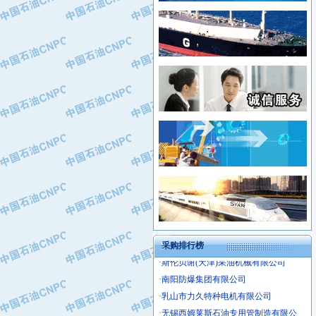
·姜堰市三联助剂有限公司
·新疆安维消防设施器材有限公司
·四川中光高技术研究所有限责任公司
·华北石油津工机械制造有限公司
·江苏天安防雷工程有限责任公司
·中国石化茂名石化分公司
·山东东营胜利工业园区
·上海山武控制仪表有限公司
·自贡五洲防腐安装有限公司
·上海赛科石油化工有限责任公司
·河北卓唯钢管制造有限公司
·上海高桥石化
·中国石化扬子石油化工股份有限公司
·中国石化上海石油化工股份有限公司
·中国石化长岭炼化公司
·中国石油长庆油田分公司
·中国石油宁夏石化分公司
·山东墨龙石油机械股份有限公司
·大庆油田物资集团
采购排行榜
·斯伦贝谢(天津)采油机械有限公司
·南阳防爆集团有限公司
·乳山市力久特种电机有限公司
·无锡西姆莱斯石油专用管制造有限公