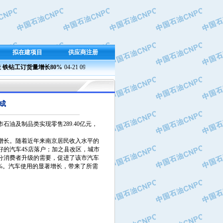
拟在建项目
供应商注册
钻工订货量增长80%
04-21 09:23
兰州石化成功产出新国标半精炼石蜡
04-21 09:37 
燃
成
油及制品类实现零售289.40亿元，
长。随着近年来南京居民收入水平的
的汽车4S店落户；加之县改区，城市
分消费者升级的需要，促进了该市汽车
.9%。汽车使用的显著增长，带来了所需