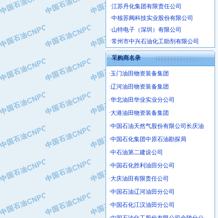
·中核苏阀科技实业股份有限公司
·山特电子（深圳）有限公司
·常州市中兴石油化工助剂有限公司
·姜堰市三联助剂有限公司
·四川中光高技术研究所有限责任公司
采购商名录
·江苏天安防雷工程有限责任公司
·玉门油田物资装备集团
·山东东营胜利工业园区
·辽河油田物资装备集团
·自贡五洲防腐安装有限公司
·华北油田华业实业分公司
·成都长江水处理设备有限公司
·大港油田物资装备集团
·中国石化镇海炼化分公司
·中国石油天然气股份有限公司长庆油
·上海鼓风机厂有限公司
·中国石化集团中原石油勘探局
·中核苏阀科技实业股份有限公司
·济南柴油机股份有限公司
·中石油第二建设公司
·上海科瑞曼士德电源系统集成有限公
·中国石化胜利油田分公司
·东方合金铸造厂
·大庆油田有限责任公司
·保定北奥石油物探特种车辆制造有限
·中国石油辽河油田分公司
·盘锦辽河油田天意石油装备有限公司
·中国石化江汉油田分公司
·中国石油天然气管道局穿越公司