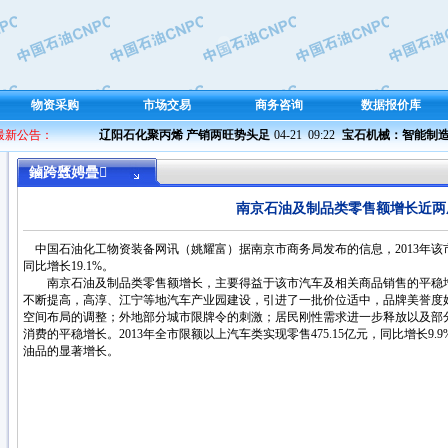
物资采购
市场交易
商务咨询
数据报价库
 最新公告：
辽阳石化聚丙烯 产销两旺势头足
04-21  09:22 
宝石机械：智能制造 铁
鏀跨瓥娉曡
南京石油及制品类零售额增长近两
中国石油化工物资装备网讯（姚耀富）据南京市商务局发布的信息，2013年该市石
同比增长19.1%。
南京石油及制品类零售额增长，主要得益于该市汽车及相关商品销售的平稳增
不断提高，高淳、江宁等地汽车产业园建设，引进了一批价位适中，品牌美誉度好
空间布局的调整；外地部分城市限牌令的刺激；居民刚性需求进一步释放以及部
消费的平稳增长。2013年全市限额以上汽车类实现零售475.15亿元，同比增长9
油品的显著增长。