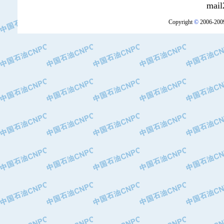
mail2:office
·中国石油锦西石化分公司
Copyright
©
2006-2009
·大港油田集团有限责任公司
·天津钢管集团股份有限公司
·深圳市肯多斯实业发展有限公司
·山东墨龙石油机械股份有限公司
·瓦卢瑞克.曼内斯曼石油专用管（德
·无锡西姆莱斯石油专用管制造有限公
·武汉钢铁（集团）公司
·太原钢铁(集团)有限公司
·马鞍山钢铁股份有限公司
·中国石油天然气股份有限公司兰州石
·中国石化茂名石化分公司
·中国石油大港油田分公司
·靖江市天和泵业有限公司
·中油油气勘探软件国家工程研究中心
·西安长庆钻宇集团咸阳石化有限公司
·新疆新冠控制系统工程有限公司
·新疆安维消防设施器材有限公司