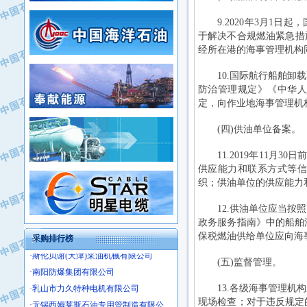
·姜堰市三联助剂有限公司
·新疆安维消防设施器材有限公司
9.2020年3月1日
·四川中光高技术研究所有限责任公司
·华北石油津工机械制造有限公司
于解决不合规燃油紧急措施的
·江苏天安防雷工程有限责任公司
·中国石化茂名石化分公司
经所在港的海事管理机构
·山东东营胜利工业园区
·上海山武控制仪表有限公司
10.国际航行船舶卸载
·自贡五洲防腐安装有限公司
·上海赛科石油化工有限责任公司
防治管理规定》《中华人
·河北卓唯钢管制造有限公司
定，向作业地海事管理机
·上海高桥石化
(四)供油单位备案。
·中国石化扬子石油化工股份有限公司
·中国石化上海石油化工股份有限公司
11.2019年11月3
·中国石化长岭炼化公司
供应能力和联系方式等信
·中国石油长庆油田分公司
织；供油单位的供应能力
·中国石油宁夏石化分公司
12.供油单位应当按照
·山东墨龙石油机械股份有限公司
政务服务指南》中的船舶
·大庆油田物资集团
保税燃油供给单位应向海
采购排行榜
·斯伦贝谢(天津)采油机械有限公司
·南阳防爆集团有限公司
(五)监督管理。
·乳山市力久特种电机有限公司
13.各级海事管理机构
·无锡西姆莱斯石油专用管制造有限公
现场检查；对于违反规定