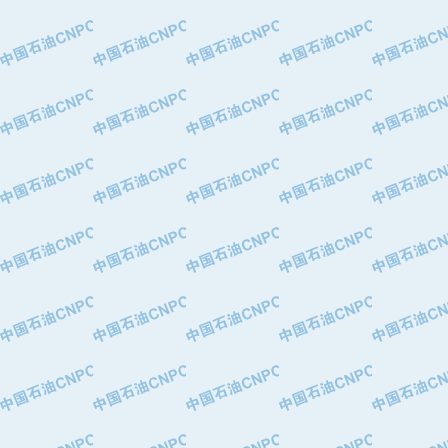
·特变电工股份有限公司
·中国石化镇海炼油化工股份有限公司
·重庆川东阀门制造有限公司
·三明高中压阀门有限公司
·宁波永泰塑料机械有限公司宁波高压
·美国钻采系统（上海）有限公司
·上海人民企业集团有限公司
·西安巨力石油技术有限责任公司
·苏州兰炼富士仪表有限公司
·青岛汉缆股份有限公司
·厦门市榕兴新世纪石油设备制造有限
·吉林石油集团有限责任公司机械厂
·大港油田集团中成机械制造有限公司
·承德司达石油装备开发公司
·大港油田集团中成机械制造有限公司
·四川明星电缆有限公司
·中国石油大庆石油化工总厂
·北京三盈联合石油技术有限公司
·中国石油化工股份有限公司催化剂长