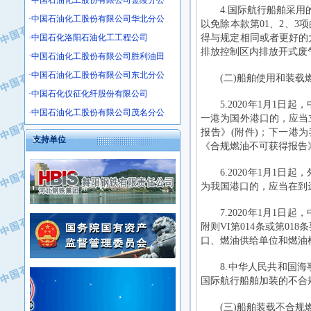
·中国石油化工股份有限公司金陵分公
·沧州市电气控制设备厂
4.国际航行船舶采用的
·中国石油化工股份有限公司华北分公
·中船重工中南装备有限责任公司
以免除本款第01、2、
·中国石化洛阳石油化工工程公司
得与规定相同或者更好的
·南石力天传动件有限公司
排放控制区内排放开式废
·中国石油化工股份有限公司胜利油田
·浙江瑞普环境技术有限公司
·华北石油新大禹环保设备有限公司
·中国石油化工股份有限公司东北分公
(二)船舶使用和装载
·河北翼凌机械制造总厂
·中国石化仪征化纤股份有限公司
5.2020年1月1日
·萍乡市庞泰化工填料有限公司
·中国石油化工股份有限公司茂名分公
一港为国外港口的，应当
·实华(天津)国际贸易有限公司
报告》(附件)；下一港
支持单位
·上海宝钢商贸有限公司
《合规燃油不可获得报告
·辽河石油勘探局总机械厂
6.2020年1月1日
·正泰集团
为我国港口的，应当在到
·华北油田科达开发有限公司
·上海高桥电缆（集团）有限公司
7.2020年1月1日
·中石化西南石油局井下工程处
·中国石化茂名石化分公司
附则VI第014条或第0
·大庆油田石油专用设备有限公司
口、燃油供给单位和燃油
·中国石油大港油田分公司
·江苏丹化集团有限责任公司
·靖江市天和泵业有限公司
8.中华人民共和国海事
·中核苏阀科技实业股份有限公司
·中油油气勘探软件国家工程研究中心
国际航行船舶加装的不合
·山特电子（深圳）有限公司
·西安长庆钻宇集团咸阳石化有限公司
·常州市中兴石油化工助剂有限公司
(三)船舶装载不合规
·新疆新冠控制系统工程有限公司