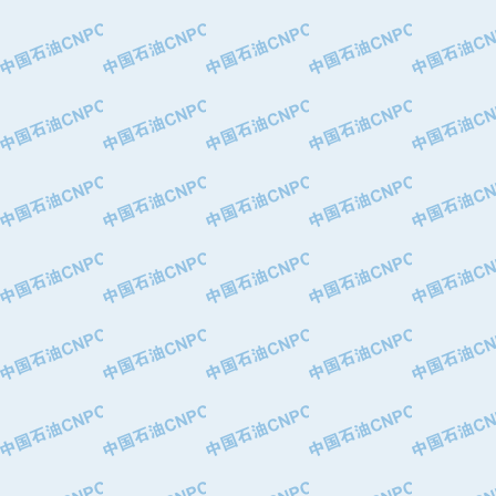
·大港油田集团有限责任公司
·天津钢管集团股份有限公司
·深圳市肯多斯实业发展有限公司
·山东墨龙石油机械股份有限公司
·瓦卢瑞克.曼内斯曼石油专用管（德
·无锡西姆莱斯石油专用管制造有限公
·武汉钢铁（集团）公司
·太原钢铁(集团)有限公司
·马鞍山钢铁股份有限公司
·中国石油天然气股份有限公司兰州石