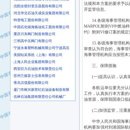
·沈阳全密封变压器股份有限公司
法规和本方案的要求予以
·河北华北石油天成实业集团有限公司
开监管信息。
·特变电工股份有限公司
14.各级海事管理机构
·中国石化镇海炼油化工股份有限公司
MARPOL附则VI中燃油样
·重庆川东阀门制造有限公司
约》附则VI修订案的规
·三明高中压阀门有限公司
15.各级海事管理机构
·宁波永泰塑料机械有限公司宁波高压
审查认为符合的，海事管
·美国钻采系统（上海）有限公司
海事管理机构应当按照本
·上海人民企业集团有限公司
·西安巨力石油技术有限责任公司
三、保障措施
·苏州兰炼富士仪表有限公司
(一)提高认识，认真
·青岛汉缆股份有限公司
·厦门市榕兴新世纪石油设备制造有限
各航运单位要充分认识
·吉林石油集团有限责任公司机械厂
工作，认真执行本方案的
·大港油田集团中成机械制造有限公司
油资源，保障我国港口低
·承德司达石油装备开发公司
(二)加强监管，注重
·大港油田集团中成机械制造有限公司
·四川明星电缆有限公司
中华人民共和国海事局
·中国石油大庆石油化工总厂
机构要加强对到港国际航