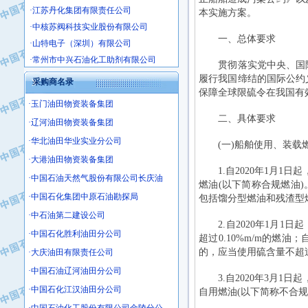
本实施方案。
·中核苏阀科技实业股份有限公司
·山特电子（深圳）有限公司
一、总体要求
·常州市中兴石油化工助剂有限公司
贯彻落实党中央、国院
·姜堰市三联助剂有限公司
履行我国缔结的国际公约
采购商名录
·四川中光高技术研究所有限责任公司
保障全球限硫令在我国有
·江苏天安防雷工程有限责任公司
·玉门油田物资装备集团
·山东东营胜利工业园区
二、具体要求
·辽河油田物资装备集团
·自贡五洲防腐安装有限公司
·华北油田华业实业分公司
(一)船舶使用、装载
·成都长江水处理设备有限公司
·大港油田物资装备集团
·中国石化镇海炼化分公司
1.自2020年1月1日
·中国石油天然气股份有限公司长庆油
·上海鼓风机厂有限公司
燃油(以下简称合规燃油
·中国石化集团中原石油勘探局
包括馏分型燃油和残渣型
·中核苏阀科技实业股份有限公司
·中石油第二建设公司
·济南柴油机股份有限公司
2.自2020年1月1
·上海科瑞曼士德电源系统集成有限公
·中国石化胜利油田分公司
超过0.10%m/m的燃
·东方合金铸造厂
的，应当使用硫含量不超过0
·大庆油田有限责任公司
·保定北奥石油物探特种车辆制造有限
·中国石油辽河油田分公司
3.自2020年3月1日
·盘锦辽河油田天意石油装备有限公司
·中国石化江汉油田分公司
自用燃油(以下简称不合规
·中国石油天然气管道局穿越公司