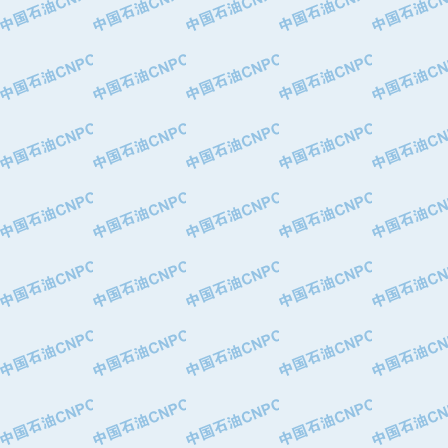
·华北石油津工机械制造有限公司
·中国石化茂名石化分公司
·上海山武控制仪表有限公司
·上海赛科石油化工有限责任公司
·河北卓唯钢管制造有限公司
·上海高桥石化
·中国石化扬子石油化工股份有限公司
·中国石化上海石油化工股份有限公司
·中国石化长岭炼化公司
·中国石油长庆油田分公司
·中国石油宁夏石化分公司
·山东墨龙石油机械股份有限公司
·大庆油田物资集团
·斯伦贝谢(天津)采油机械有限公司
·南阳防爆集团有限公司
·乳山市力久特种电机有限公司
·无锡西姆莱斯石油专用管制造有限公
·沈阳全密封变压器股份有限公司
·河北华北石油天成实业集团有限公司