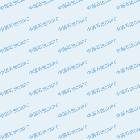
·北京长空工业有限公司
·北京中旭阳光石油天然气科技有限公
·托肯恒山科技（广州）有限公司
·北京德泰联华科技发展有限公司
·美钻石油钻采系统（上海）有限公司
·陕西爱瑞德控制工程有限公司
·成都皖东仪表电缆成套系统有限公司
·成都中寰机电设备有限公司
·河北保定天威集团特变电气有限公司
·中国石油抚顺石化公司
·中国石油辽阳石油化纤公司
·托肯恒山科技（广州）有限公司
·中国石油兰州石油化工公司
·大庆油田飞马有限公司
·大庆油田有限责任公司
·中国石油辽河油田分公司
·中国石油华北油田公司
·中国石油锦西石化分公司