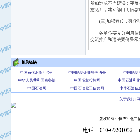
船舶造成不当延误；要落
·北京三盈联合石油技术有限公司
意见》，建立部门间信息
·中国石油化工股份有限公司催化剂长
·北京长空工业有限公司
(三)加强宣传，强化
·北京中旭阳光石油天然气科技有限公
各单位要充分利用传统
·托肯恒山科技（广州）有限公司
交流推广和违法案例警示
·北京德泰联华科技发展有限公司
·美钻石油钻采系统（上海）有限公司
·陕西爱瑞德控制工程有限公司
相关链接
·成都皖东仪表电缆成套系统有限公司
·成都中寰机电设备有限公司
中国石化润滑油公司
中国能源企业管理协会
中国能源
·河北保定天威集团特变电气有限公司
中华人民共和国商务部
中国招标投标网
中国石油和
·中国石油抚顺石化公司
中国石油网
中国石油化工信息网
中华石油信
·中国石油辽阳石油化纤公司
关于我们
|
·托肯恒山科技（广州）有限公司
·中国石油兰州石油化工公司
·大庆油田飞马有限公司
版权所有:中国石油化工物资装
·大庆油田有限责任公司
电话：010-69201052 mai
·中国石油辽河油田分公司
·中国石油华北油田公司