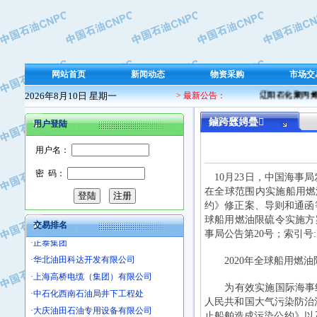
·保定北奥石油物探特种车辆制造有限
·盘锦辽河油田天意石油装备有限公司
·中国石油天然气管道局穿越公司
·沧州市电气控制设备厂
网站首页
新闻动态
物资采购
市场交
·中船重工中南装备有限责任公司
2026年8月10日 星期一
·南石力天传动件有限公司
> 最新公告：
辽阳石化聚丙烯 
·浙江瑞普环境技术有限公司
鏀跨瓥娉曡
用户登陆
·华北石油新大禹环保设备有限公司
·河北翼凌机械制造总厂
用户名：
·萍乡市庞泰化工填料有限公司
密 码：
10月23日，中国海事局
·实华(天津)国际贸易有限公司
在全球范围内实施船用燃
·上海宝钢商贸有限公司
约》修正案、导则和通函
·辽河石油勘探局总机械厂
球船用燃油限硫令实施方
交易排名
·正泰集团
事局公告第20号；索引号:MSA
·华北油田科达开发有限公司
2020年全球船用燃油
·上海高桥电缆（集团）有限公司
·中石化西南石油局井下工程处
为有效实施国际海事组织
·大庆油田石油专用设备有限公司
人民共和国大气污染防治
止船舶造成污染公约》以及
·江苏丹化集团有限责任公司