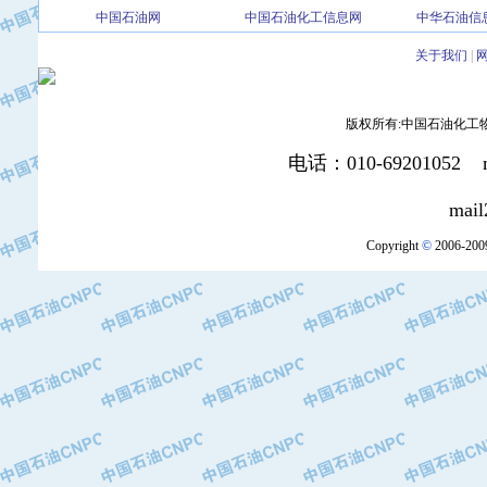
中国石油网
中国石油化工信息网
中华石油信
·北京三盈联合石油技术有限公司
·中国石油化工股份有限公司催化剂长
关于我们
|
·北京长空工业有限公司
·北京中旭阳光石油天然气科技有限公
·托肯恒山科技（广州）有限公司
版权所有:中国石油化工物资装
·北京德泰联华科技发展有限公司
电话：010-69201052 mai
·美钻石油钻采系统（上海）有限公司
·陕西爱瑞德控制工程有限公司
mail2:office
·成都皖东仪表电缆成套系统有限公司
Copyright
©
2006-2009
·成都中寰机电设备有限公司
·河北保定天威集团特变电气有限公司
·中国石油抚顺石化公司
·中国石油辽阳石油化纤公司
·托肯恒山科技（广州）有限公司
·中国石油兰州石油化工公司
·大庆油田飞马有限公司
·大庆油田有限责任公司
·中国石油辽河油田分公司