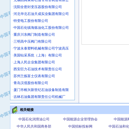
·沈阳全密封变压器股份有限公司
·河北华北石油天成实业集团有限公司
·特变电工股份有限公司
·中国石化镇海炼油化工股份有限公司
·重庆川东阀门制造有限公司
·三明高中压阀门有限公司
·宁波永泰塑料机械有限公司宁波高压
·美国钻采系统（上海）有限公司
·上海人民企业集团有限公司
·西安巨力石油技术有限责任公司
·苏州兰炼富士仪表有限公司
·青岛汉缆股份有限公司
·厦门市榕兴新世纪石油设备制造有限
·吉林石油集团有限责任公司机械厂
·大港油田集团中成机械制造有限公司
·承德司达石油装备开发公司
相关链接
·大港油田集团中成机械制造有限公司
中国石化润滑油公司
中国能源企业管理协会
中国能源
·四川明星电缆有限公司
中华人民共和国商务部
中国招标投标网
中国石油和
·中国石油大庆石油化工总厂