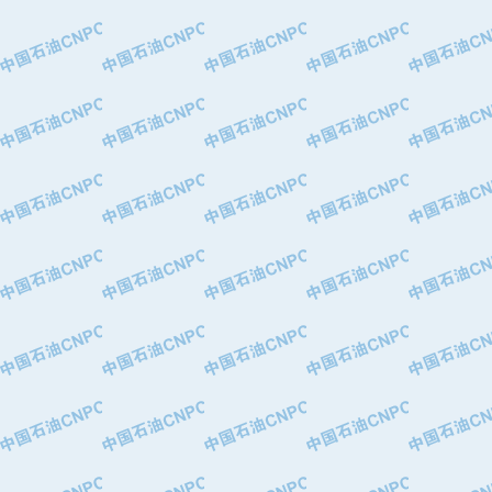
·特变电工股份有限公司
·中国石化镇海炼油化工股份有限公司
·重庆川东阀门制造有限公司
·三明高中压阀门有限公司
·宁波永泰塑料机械有限公司宁波高压
·美国钻采系统（上海）有限公司
·上海人民企业集团有限公司
·西安巨力石油技术有限责任公司
·苏州兰炼富士仪表有限公司
·青岛汉缆股份有限公司
·厦门市榕兴新世纪石油设备制造有限
·吉林石油集团有限责任公司机械厂
·大港油田集团中成机械制造有限公司
·承德司达石油装备开发公司
·大港油田集团中成机械制造有限公司
·四川明星电缆有限公司
·中国石油大庆石油化工总厂
·北京三盈联合石油技术有限公司