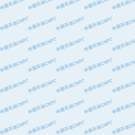
·中国石油化工股份有限公司催化剂长
·北京长空工业有限公司
·北京中旭阳光石油天然气科技有限公
·托肯恒山科技（广州）有限公司
·北京德泰联华科技发展有限公司
·美钻石油钻采系统（上海）有限公司
·陕西爱瑞德控制工程有限公司
·成都皖东仪表电缆成套系统有限公司
·成都中寰机电设备有限公司
·河北保定天威集团特变电气有限公司
·中国石油抚顺石化公司
·中国石油辽阳石油化纤公司
·托肯恒山科技（广州）有限公司
·中国石油兰州石油化工公司
·大庆油田飞马有限公司
·大庆油田有限责任公司
·中国石油辽河油田分公司
·中国石油华北油田公司
·中国石油锦西石化分公司