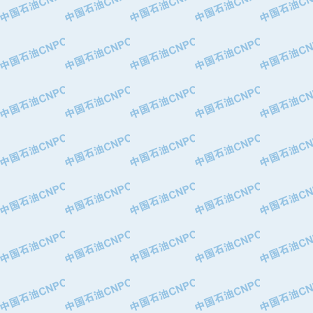
·华北石油津工机械制造有限公司
·中国石化茂名石化分公司
·上海山武控制仪表有限公司
·上海赛科石油化工有限责任公司
·河北卓唯钢管制造有限公司
·上海高桥石化
·中国石化扬子石油化工股份有限公司
·中国石化上海石油化工股份有限公司
·中国石化长岭炼化公司
·中国石油长庆油田分公司
·中国石油宁夏石化分公司
·山东墨龙石油机械股份有限公司
·大庆油田物资集团
·斯伦贝谢(天津)采油机械有限公司
·南阳防爆集团有限公司
·乳山市力久特种电机有限公司
·无锡西姆莱斯石油专用管制造有限公
·沈阳全密封变压器股份有限公司
·河北华北石油天成实业集团有限公司