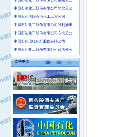
·中国石油化工股份有限公司金陵分公
·沧州市电气控制设备厂
·中国石油化工股份有限公司华北分公
·中船重工中南装备有限责任公司
·中国石化洛阳石油化工工程公司
·南石力天传动件有限公司
·中国石油化工股份有限公司胜利油田
·浙江瑞普环境技术有限公司
·中国石油化工股份有限公司东北分公
·华北石油新大禹环保设备有限公司
·河北翼凌机械制造总厂
·中国石化仪征化纤股份有限公司
·萍乡市庞泰化工填料有限公司
·中国石油化工股份有限公司茂名分公
·实华(天津)国际贸易有限公司
支持单位
·上海宝钢商贸有限公司
·辽河石油勘探局总机械厂
·正泰集团
·华北油田科达开发有限公司
·上海高桥电缆（集团）有限公司
·中石化西南石油局井下工程处
·中国石化茂名石化分公司
·大庆油田石油专用设备有限公司
·中国石油大港油田分公司
·江苏丹化集团有限责任公司
·靖江市天和泵业有限公司
·中核苏阀科技实业股份有限公司
·中油油气勘探软件国家工程研究中心
·山特电子（深圳）有限公司
·西安长庆钻宇集团咸阳石化有限公司
·常州市中兴石油化工助剂有限公司