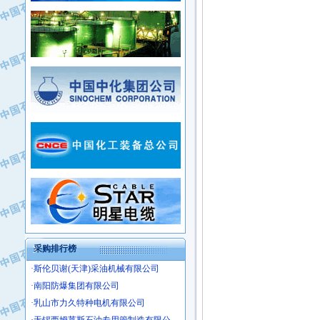
·新疆新冠控制系统工程有限公司
·姜堰市三联助剂有限公司
·新疆安维消防设施器材有限公司
·四川中光高技术研究所有限责任公司
·华北石油津工机械制造有限公司
·江苏天安防雷工程有限责任公司
·中国石化茂名石化分公司
·山东东营胜利工业园区
·上海山武控制仪表有限公司
·自贡五洲防腐安装有限公司
·上海赛科石油化工有限责任公司
·河北卓唯钢管制造有限公司
·上海高桥石化
·中国石化扬子石油化工股份有限公司
·中国石化上海石油化工股份有限公司
·中国石化长岭炼化公司
·中国石油长庆油田分公司
·中国石油宁夏石化分公司
·山东墨龙石油机械股份有限公司
·大庆油田物资集团
采购排行榜
·斯伦贝谢(天津)采油机械有限公司
·南阳防爆集团有限公司
·乳山市力久特种电机有限公司
·无锡西姆莱斯石油专用管制造有限公