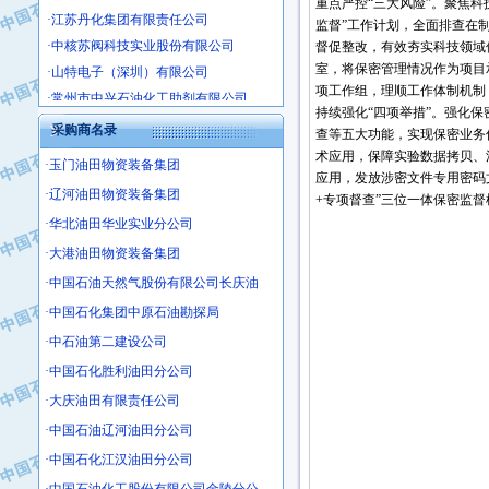
·江苏丹化集团有限责任公司
重点严控“三大风险”。聚焦
监督”工作计划，全面排查在
·中核苏阀科技实业股份有限公司
督促整改，有效夯实科技领域
·山特电子（深圳）有限公司
室，将保密管理情况作为项目
·常州市中兴石油化工助剂有限公司
项工作组，理顺工作体制机制
·姜堰市三联助剂有限公司
持续强化“四项举措”。强化
采购商名录
·四川中光高技术研究所有限责任公司
查等五大功能，实现保密业务
术应用，保障实验数据拷贝、
·江苏天安防雷工程有限责任公司
·玉门油田物资装备集团
应用，发放涉密文件专用密码
·山东东营胜利工业园区
·辽河油田物资装备集团
+专项督查”三位一体保密监
·自贡五洲防腐安装有限公司
·华北油田华业实业分公司
·成都长江水处理设备有限公司
·大港油田物资装备集团
·中国石化镇海炼化分公司
·中国石油天然气股份有限公司长庆油
·上海鼓风机厂有限公司
·中国石化集团中原石油勘探局
·中核苏阀科技实业股份有限公司
·中石油第二建设公司
·济南柴油机股份有限公司
·中国石化胜利油田分公司
·上海科瑞曼士德电源系统集成有限公
·东方合金铸造厂
·大庆油田有限责任公司
·保定北奥石油物探特种车辆制造有限
·中国石油辽河油田分公司
·盘锦辽河油田天意石油装备有限公司
·中国石化江汉油田分公司
·中国石油天然气管道局穿越公司