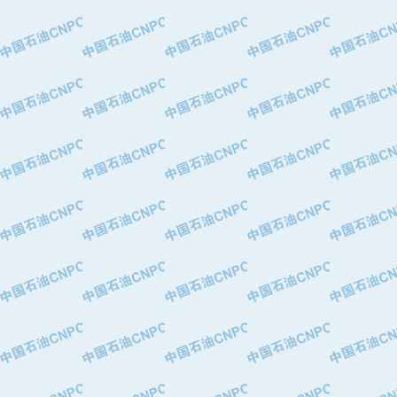
·中国石油华北油田公司
·中国石油锦西石化分公司
·大港油田集团有限责任公司
·天津钢管集团股份有限公司
·深圳市肯多斯实业发展有限公司
·山东墨龙石油机械股份有限公司
·瓦卢瑞克.曼内斯曼石油专用管（德
·无锡西姆莱斯石油专用管制造有限公
·武汉钢铁（集团）公司
·太原钢铁(集团)有限公司
·马鞍山钢铁股份有限公司
·中国石油天然气股份有限公司兰州石
·中国石化茂名石化分公司
·中国石油大港油田分公司
·靖江市天和泵业有限公司
·中油油气勘探软件国家工程研究中心
·西安长庆钻宇集团咸阳石化有限公司
·新疆新冠控制系统工程有限公司
·新疆安维消防设施器材有限公司