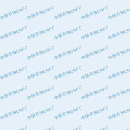
·大港油田集团有限责任公司
·天津钢管集团股份有限公司
·深圳市肯多斯实业发展有限公司
·山东墨龙石油机械股份有限公司
·瓦卢瑞克.曼内斯曼石油专用管（德
·无锡西姆莱斯石油专用管制造有限公
·武汉钢铁（集团）公司
·太原钢铁(集团)有限公司
·马鞍山钢铁股份有限公司
·中国石油天然气股份有限公司兰州石