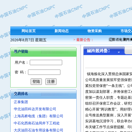
·保定北奥石油物探特种车辆制造有限
·盘锦辽河油田天意石油装备有限公司
·中国石油天然气管道局穿越公司
·沧州市电气控制设备厂
网站首页
新闻动态
物资采购
市场交
·中船重工中南装备有限责任公司
2026年8月7日 星期五
> 最新公告：
辽阳石化聚丙烯 
·南石力天传动件有限公司
·浙江瑞普环境技术有限公司
鏀跨瓥娉曡
用户登陆
·华北石油新大禹环保设备有限公司
·河北翼凌机械制造总厂
用户名：
·萍乡市庞泰化工填料有限公司
密 码：
镇海炼化深入贯彻总体国家安
·实华(天津)国际贸易有限公司
公司高质量发展筑牢坚强保密
·上海宝钢商贸有限公司
紧扣党管保密“一条主线”。公
·辽河石油勘探局总机械厂
度加以谋划部署，并将保密工
交易排名
·正泰集团
密第一责任人职责，专题赴基
组织召开保密工作会议，研究
·华北油田科达开发有限公司
精心开展“两识教育”。用好
·上海高桥电缆（集团）有限公司
众号推送典型案例，深入开展
·中石化西南石油局井下工程处
实训基地沉浸学习，联合举办
·大庆油田石油专用设备有限公司
布关键工作节点保密提醒、印