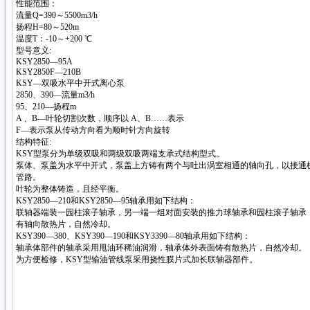
性能范围：
流量Q=390～5500m3/h
扬程H=80～520m
温度T：-10～+200 ℃
型号意义:
KSY2850—95A
KSY2850F—210B
KSY—双吸水平中开式离心泵
2850、390—流量m3/h
95、210—扬程m
A 、B—叶轮切割次数，顺序以 A、B……表示
F—表示泵从传动方向看为顺时针方向旋转
结构特征:
KSY型泵分为单级双吸和两级双吸两端支承式结构型式。
泵体、泵盖为水平中开式，泵盖上方铸有两个与吐出涡室相通的轴向孔，以接通
管路。
叶轮为整体铸造，且经平衡。
KSY2850—210和KSY2850—95轴承用如下结构：
联轴器端装一园柱滚子轴承，另一端一组对面安装的推力球轴承和园柱滚子轴承
有轴向散热片，自然冷却。
KSY390—380、KSY390—190和KSY3390—80轴承用如下结构：
轴承体部件的轴承采用甩油环稀油润滑，轴承体外表面铸有散热片，自然冷却。
为方便检修，KSY型输油管线泵采用挠性膜片式加长联轴器部件。