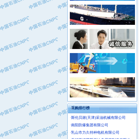
·新疆新冠控制系统工程有限公司
·姜堰市三联助剂有限公司
·新疆安维消防设施器材有限公司
·四川中光高技术研究所有限责任公司
·华北石油津工机械制造有限公司
·江苏天安防雷工程有限责任公司
·中国石化茂名石化分公司
·山东东营胜利工业园区
·上海山武控制仪表有限公司
·自贡五洲防腐安装有限公司
·上海赛科石油化工有限责任公司
·河北卓唯钢管制造有限公司
·上海高桥石化
·中国石化扬子石油化工股份有限公司
·中国石化上海石油化工股份有限公司
·中国石化长岭炼化公司
·中国石油长庆油田分公司
·中国石油宁夏石化分公司
·山东墨龙石油机械股份有限公司
·大庆油田物资集团
采购排行榜
·斯伦贝谢(天津)采油机械有限公司
·南阳防爆集团有限公司
·乳山市力久特种电机有限公司
·无锡西姆莱斯石油专用管制造有限公