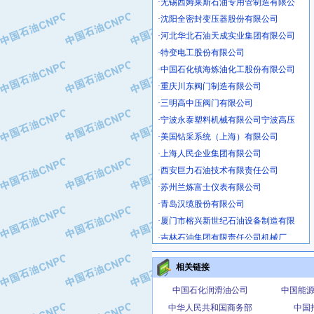
·沈阳全密封变压器股份有限公司
·河北华北石油天成实业集团有限公司
·特变电工股份有限公司
·中国石化镇海炼油化工股份有限公司
·重庆川东阀门制造有限公司
·三明高中压阀门有限公司
·宁波永泰塑料机械有限公司宁波高压
·美国钻采系统（上海）有限公司
·上海人民企业集团有限公司
·西安巨力石油技术有限责任公司
·苏州兰炼富士仪表有限公司
·青岛汉缆股份有限公司
·厦门市榕兴新世纪石油设备制造有限
·吉林石油集团有限责任公司机械厂
·大港油田集团中成机械制造有限公司
·承德司达石油装备开发公司
相关链接
·大港油田集团中成机械制造有限公司
中国石化润滑油公司
中国能
·四川明星电缆有限公司
中华人民共和国商务部
中国
·中国石油大庆石油化工总厂