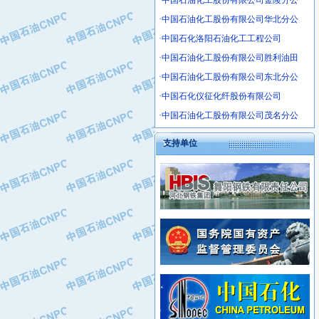
·中国石油化工股份有限公司金陵分公
·沧州市电气控制设备厂
·中国石油化工股份有限公司华北分公
·中船重工中南装备有限责任公司
·中国石化洛阳石油化工工程公司
·南石力天传动件有限公司
·中国石油化工股份有限公司胜利油田
·浙江瑞普环境技术有限公司
·中国石油化工股份有限公司东北分公
·华北石油新大禹环保设备有限公司
·河北翼凌机械制造总厂
·中国石化仪征化纤股份有限公司
·萍乡市庞泰化工填料有限公司
·中国石油化工股份有限公司茂名分公
·实华(天津)国际贸易有限公司
支持单位
·上海宝钢商贸有限公司
·辽河石油勘探局总机械厂
·正泰集团
·华北油田科达开发有限公司
·上海高桥电缆（集团）有限公司
·中石化西南石油局井下工程处
·中国石化茂名石化分公司
·大庆油田石油专用设备有限公司
·中国石油大港油田分公司
·江苏丹化集团有限责任公司
·靖江市天和泵业有限公司
·中核苏阀科技实业股份有限公司
·中油油气勘探软件国家工程研究中心
·山特电子（深圳）有限公司
·西安长庆钻宇集团咸阳石化有限公司
·常州市中兴石油化工助剂有限公司