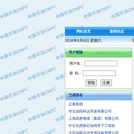
·保定北奥石油物探特种车辆制造有限
·盘锦辽河油田天意石油装备有限公司
·中国石油天然气管道局穿越公司
·沧州市电气控制设备厂
网站首页
新闻动态
·中船重工中南装备有限责任公司
2026年8月8日 星期六
>
·南石力天传动件有限公司
·浙江瑞普环境技术有限公司
用户登陆
·华北石油新大禹环保设备有限公司
·河北翼凌机械制造总厂
用户名：
·萍乡市庞泰化工填料有限公司
密 码：
·实华(天津)国际贸易有限公司
·上海宝钢商贸有限公司
·辽河石油勘探局总机械厂
交易排名
·正泰集团
·华北油田科达开发有限公司
·上海高桥电缆（集团）有限公司
·中石化西南石油局井下工程处
·大庆油田石油专用设备有限公司