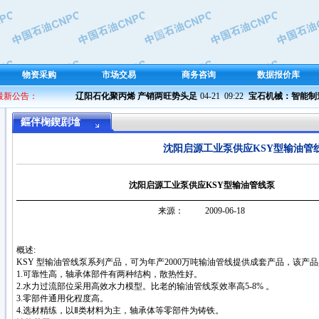
物资采购
市场交易
商务咨询
数据报价库
 最新公告：
辽阳石化聚丙烯 产销两旺势头足
04-21  09:22 
宝石机械：智能制造 
鏂伴椈鍥剧墖
沈阳启源工业泵供应KSY型输油管
沈阳启源工业泵供应KSY型输油管线泵
来源： 2009-06-18
概述:
KSY 型输油管线泵系列产品，可为年产2000万吨输油管线提供成套产品，该产
1.可靠性高，轴承体部件有两种结构，散热性好。
2.水力过流部位采用高效水力模型。比老的输油管线泵效率高5-8% 。
3.零部件通用化程度高。
4.选材精练，以Ⅱ类材料为主，轴承体等零部件为铸铁。