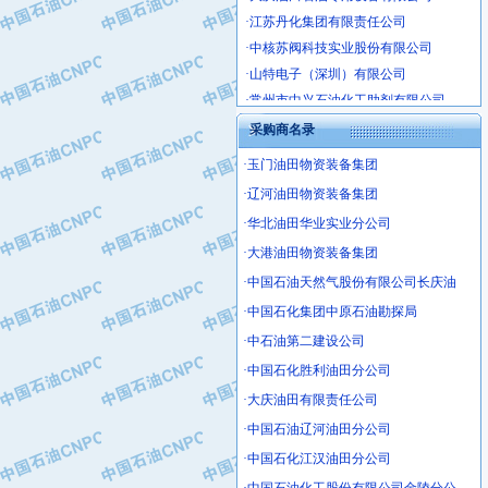
·江苏丹化集团有限责任公司
·中核苏阀科技实业股份有限公司
·山特电子（深圳）有限公司
·常州市中兴石油化工助剂有限公司
·姜堰市三联助剂有限公司
采购商名录
·四川中光高技术研究所有限责任公司
·江苏天安防雷工程有限责任公司
·玉门油田物资装备集团
·山东东营胜利工业园区
·辽河油田物资装备集团
·自贡五洲防腐安装有限公司
·华北油田华业实业分公司
·成都长江水处理设备有限公司
·大港油田物资装备集团
·中国石化镇海炼化分公司
·中国石油天然气股份有限公司长庆油
·上海鼓风机厂有限公司
·中国石化集团中原石油勘探局
·中核苏阀科技实业股份有限公司
·中石油第二建设公司
·济南柴油机股份有限公司
·中国石化胜利油田分公司
·上海科瑞曼士德电源系统集成有限公
·东方合金铸造厂
·大庆油田有限责任公司
·保定北奥石油物探特种车辆制造有限
·中国石油辽河油田分公司
·盘锦辽河油田天意石油装备有限公司
·中国石化江汉油田分公司
·中国石油天然气管道局穿越公司