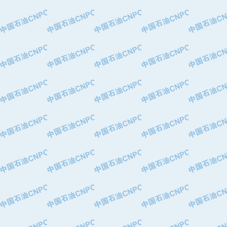
·中国石油华北油田公司
·中国石油锦西石化分公司
·大港油田集团有限责任公司
·天津钢管集团股份有限公司
·深圳市肯多斯实业发展有限公司
·山东墨龙石油机械股份有限公司
·瓦卢瑞克.曼内斯曼石油专用管（德
·无锡西姆莱斯石油专用管制造有限公
·武汉钢铁（集团）公司
·太原钢铁(集团)有限公司
·马鞍山钢铁股份有限公司
·中国石油天然气股份有限公司兰州石
·中国石化茂名石化分公司
·中国石油大港油田分公司
·靖江市天和泵业有限公司
·中油油气勘探软件国家工程研究中心
·西安长庆钻宇集团咸阳石化有限公司
·新疆新冠控制系统工程有限公司
·新疆安维消防设施器材有限公司