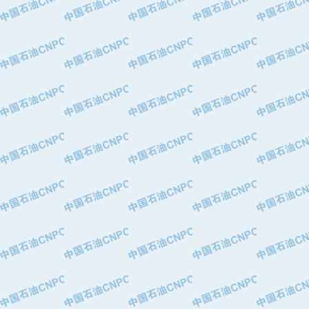
·华北石油津工机械制造有限公司
·中国石化茂名石化分公司
·上海山武控制仪表有限公司
·上海赛科石油化工有限责任公司
·河北卓唯钢管制造有限公司
·上海高桥石化
·中国石化扬子石油化工股份有限公司
·中国石化上海石油化工股份有限公司
·中国石化长岭炼化公司
·中国石油长庆油田分公司
·中国石油宁夏石化分公司
·山东墨龙石油机械股份有限公司
·大庆油田物资集团
·斯伦贝谢(天津)采油机械有限公司
·南阳防爆集团有限公司
·乳山市力久特种电机有限公司
·无锡西姆莱斯石油专用管制造有限公
·沈阳全密封变压器股份有限公司
·河北华北石油天成实业集团有限公司