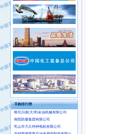
·新疆新冠控制系统工程有限公司
·姜堰市三联助剂有限公司
·新疆安维消防设施器材有限公司
·四川中光高技术研究所有限责任公司
·华北石油津工机械制造有限公司
·江苏天安防雷工程有限责任公司
·中国石化茂名石化分公司
·山东东营胜利工业园区
·上海山武控制仪表有限公司
·自贡五洲防腐安装有限公司
·上海赛科石油化工有限责任公司
·河北卓唯钢管制造有限公司
·上海高桥石化
·中国石化扬子石油化工股份有限公司
·中国石化上海石油化工股份有限公司
·中国石化长岭炼化公司
·中国石油长庆油田分公司
·中国石油宁夏石化分公司
·山东墨龙石油机械股份有限公司
·大庆油田物资集团
采购排行榜
·斯伦贝谢(天津)采油机械有限公司
·南阳防爆集团有限公司
·乳山市力久特种电机有限公司
·无锡西姆莱斯石油专用管制造有限公