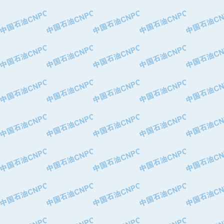
·大港油田集团有限责任公司
·天津钢管集团股份有限公司
·深圳市肯多斯实业发展有限公司
·山东墨龙石油机械股份有限公司
·瓦卢瑞克.曼内斯曼石油专用管（德
·无锡西姆莱斯石油专用管制造有限公
·武汉钢铁（集团）公司
·太原钢铁(集团)有限公司
·马鞍山钢铁股份有限公司
·中国石油天然气股份有限公司兰州石