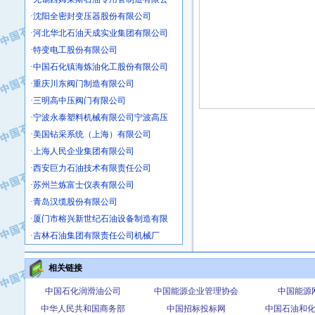
·沈阳全密封变压器股份有限公司
·河北华北石油天成实业集团有限公司
·特变电工股份有限公司
·中国石化镇海炼油化工股份有限公司
·重庆川东阀门制造有限公司
·三明高中压阀门有限公司
·宁波永泰塑料机械有限公司宁波高压
·美国钻采系统（上海）有限公司
·上海人民企业集团有限公司
·西安巨力石油技术有限责任公司
·苏州兰炼富士仪表有限公司
·青岛汉缆股份有限公司
·厦门市榕兴新世纪石油设备制造有限
·吉林石油集团有限责任公司机械厂
·大港油田集团中成机械制造有限公司
·承德司达石油装备开发公司
相关链接
·大港油田集团中成机械制造有限公司
中国石化润滑油公司
中国能源企业管理协会
中国能源
·四川明星电缆有限公司
中华人民共和国商务部
中国招标投标网
中国石油和
·中国石油大庆石油化工总厂