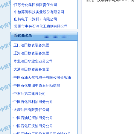
射孔一次成功率均为100%，测井
·江苏丹化集团有限责任公司
·中核苏阀科技实业股份有限公司
·山特电子（深圳）有限公司
·常州市中兴石油化工助剂有限公司
·姜堰市三联助剂有限公司
采购商名录
·四川中光高技术研究所有限责任公司
·江苏天安防雷工程有限责任公司
·玉门油田物资装备集团
·山东东营胜利工业园区
·辽河油田物资装备集团
·自贡五洲防腐安装有限公司
·华北油田华业实业分公司
·成都长江水处理设备有限公司
·大港油田物资装备集团
·中国石化镇海炼化分公司
·中国石油天然气股份有限公司长庆油
·上海鼓风机厂有限公司
·中国石化集团中原石油勘探局
·中核苏阀科技实业股份有限公司
·中石油第二建设公司
·济南柴油机股份有限公司
·中国石化胜利油田分公司
·上海科瑞曼士德电源系统集成有限公
·东方合金铸造厂
·大庆油田有限责任公司
·保定北奥石油物探特种车辆制造有限
·中国石油辽河油田分公司
·盘锦辽河油田天意石油装备有限公司
·中国石化江汉油田分公司
·中国石油天然气管道局穿越公司