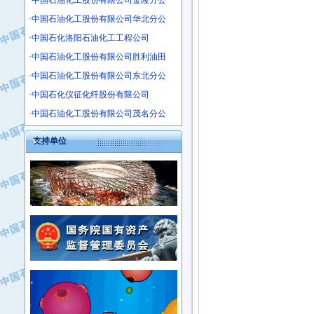
·中国石油化工股份有限公司金陵分公
·沧州市电气控制设备厂
·中国石油化工股份有限公司华北分公
·中船重工中南装备有限责任公司
·中国石化洛阳石油化工工程公司
·南石力天传动件有限公司
·中国石油化工股份有限公司胜利油田
·浙江瑞普环境技术有限公司
·中国石油化工股份有限公司东北分公
·华北石油新大禹环保设备有限公司
·河北翼凌机械制造总厂
·中国石化仪征化纤股份有限公司
·萍乡市庞泰化工填料有限公司
·中国石油化工股份有限公司茂名分公
·实华(天津)国际贸易有限公司
支持单位
·上海宝钢商贸有限公司
·辽河石油勘探局总机械厂
·正泰集团
·华北油田科达开发有限公司
·上海高桥电缆（集团）有限公司
·中石化西南石油局井下工程处
·中国石化茂名石化分公司
·大庆油田石油专用设备有限公司
·中国石油大港油田分公司
·江苏丹化集团有限责任公司
·靖江市天和泵业有限公司
·中核苏阀科技实业股份有限公司
·中油油气勘探软件国家工程研究中心
·山特电子（深圳）有限公司
·西安长庆钻宇集团咸阳石化有限公司
·常州市中兴石油化工助剂有限公司