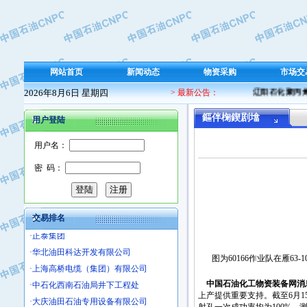
·保定北奥石油物探特种车辆制造有限
·盘锦辽河油田天意石油装备有限公司
·中国石油天然气管道局穿越公司
·沧州市电气控制设备厂
网站首页
新闻动态
物资采购
市场交
·中船重工中南装备有限责任公司
2026年8月6日 星期四
> 最新公告：
辽阳石化聚丙烯 
·南石力天传动件有限公司
·浙江瑞普环境技术有限公司
鏂伴椈鍥剧墖
用户登陆
·华北石油新大禹环保设备有限公司
·河北翼凌机械制造总厂
用户名：
·萍乡市庞泰化工填料有限公司
密 码：
·实华(天津)国际贸易有限公司
·上海宝钢商贸有限公司
·辽河石油勘探局总机械厂
交易排名
·正泰集团
·华北油田科达开发有限公司
图为60166作业队在雁63
·上海高桥电缆（集团）有限公司
·中石化西南石油局井下工程处
中国石油化工物资装备网
消
·大庆油田石油专用设备有限公司
上产提供重要支持。截至6月1