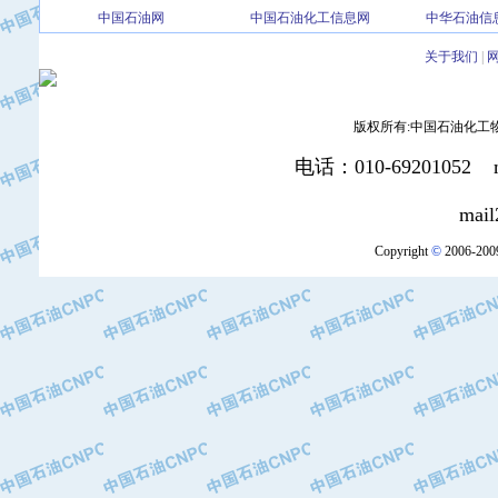
中国石油网
中国石油化工信息网
中华石油信
·北京三盈联合石油技术有限公司
·中国石油化工股份有限公司催化剂长
关于我们
|
·北京长空工业有限公司
·北京中旭阳光石油天然气科技有限公
·托肯恒山科技（广州）有限公司
版权所有:中国石油化工物资装
·北京德泰联华科技发展有限公司
电话：010-69201052 mai
·美钻石油钻采系统（上海）有限公司
·陕西爱瑞德控制工程有限公司
mail2:office
·成都皖东仪表电缆成套系统有限公司
Copyright
©
2006-2009
·成都中寰机电设备有限公司
·河北保定天威集团特变电气有限公司
·中国石油抚顺石化公司
·中国石油辽阳石油化纤公司
·托肯恒山科技（广州）有限公司
·中国石油兰州石油化工公司
·大庆油田飞马有限公司
·大庆油田有限责任公司
·中国石油辽河油田分公司