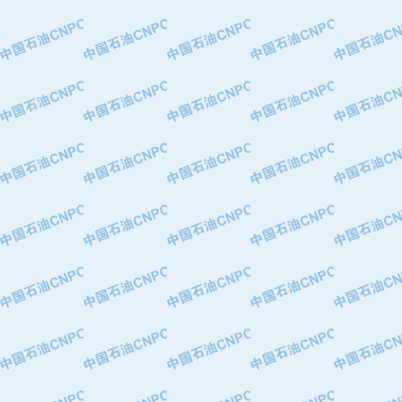
·大港油田集团有限责任公司
·天津钢管集团股份有限公司
·深圳市肯多斯实业发展有限公司
·山东墨龙石油机械股份有限公司
·瓦卢瑞克.曼内斯曼石油专用管（德
·无锡西姆莱斯石油专用管制造有限公
·武汉钢铁（集团）公司
·太原钢铁(集团)有限公司
·马鞍山钢铁股份有限公司
·中国石油天然气股份有限公司兰州石