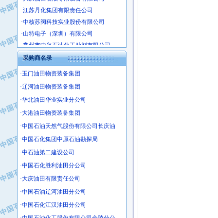
·江苏丹化集团有限责任公司
·中核苏阀科技实业股份有限公司
·山特电子（深圳）有限公司
·常州市中兴石油化工助剂有限公司
·姜堰市三联助剂有限公司
采购商名录
·四川中光高技术研究所有限责任公司
·玉门油田物资装备集团
·江苏天安防雷工程有限责任公司
·山东东营胜利工业园区
·辽河油田物资装备集团
·自贡五洲防腐安装有限公司
·华北油田华业实业分公司
·成都长江水处理设备有限公司
·大港油田物资装备集团
·中国石化镇海炼化分公司
·中国石油天然气股份有限公司长庆油
·上海鼓风机厂有限公司
·中国石化集团中原石油勘探局
·中核苏阀科技实业股份有限公司
·中石油第二建设公司
·济南柴油机股份有限公司
·中国石化胜利油田分公司
·上海科瑞曼士德电源系统集成有限公
·大庆油田有限责任公司
·东方合金铸造厂
·中国石油辽河油田分公司
·保定北奥石油物探特种车辆制造有限
·盘锦辽河油田天意石油装备有限公司
·中国石化江汉油田分公司
·中国石油天然气管道局穿越公司