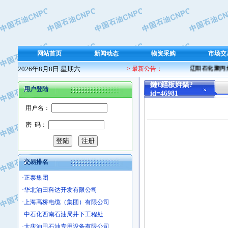
·东方合金铸造厂
·保定北奥石油物探特种车辆制造有限
·盘锦辽河油田天意石油装备有限公司
·中国石油天然气管道局穿越公司
·沧州市电气控制设备厂
网站首页
新闻动态
物资采购
市场交
·中船重工中南装备有限责任公司
2026年8月8日 星期六
> 最新公告：
辽阳石化聚丙烯
·南石力天传动件有限公司
鏈€鏂板姩鎬?
·浙江瑞普环境技术有限公司
用户登陆
id=46981
·华北石油新大禹环保设备有限公司
用户名：
·河北翼凌机械制造总厂
·萍乡市庞泰化工填料有限公司
密 码：
·实华(天津)国际贸易有限公司
·上海宝钢商贸有限公司
·辽河石油勘探局总机械厂
交易排名
·正泰集团
·华北油田科达开发有限公司
·上海高桥电缆（集团）有限公司
·中石化西南石油局井下工程处
·大庆油田石油专用设备有限公司