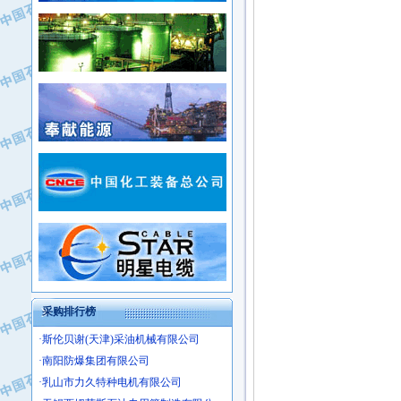
·常州市中兴石油化工助剂有限公司
·新疆新冠控制系统工程有限公司
·姜堰市三联助剂有限公司
·新疆安维消防设施器材有限公司
·四川中光高技术研究所有限责任公司
·华北石油津工机械制造有限公司
·江苏天安防雷工程有限责任公司
·中国石化茂名石化分公司
·山东东营胜利工业园区
·上海山武控制仪表有限公司
·自贡五洲防腐安装有限公司
·上海赛科石油化工有限责任公司
·河北卓唯钢管制造有限公司
·上海高桥石化
·中国石化扬子石油化工股份有限公司
·中国石化上海石油化工股份有限公司
·中国石化长岭炼化公司
·中国石油长庆油田分公司
·中国石油宁夏石化分公司
·山东墨龙石油机械股份有限公司
·大庆油田物资集团
采购排行榜
·斯伦贝谢(天津)采油机械有限公司
·南阳防爆集团有限公司
·乳山市力久特种电机有限公司
·无锡西姆莱斯石油专用管制造有限公