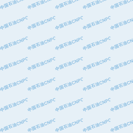
·华北石油津工机械制造有限公司
·中国石化茂名石化分公司
·上海山武控制仪表有限公司
·上海赛科石油化工有限责任公司
·河北卓唯钢管制造有限公司
·上海高桥石化
·中国石化扬子石油化工股份有限公司
·中国石化上海石油化工股份有限公司
·中国石化长岭炼化公司
·中国石油长庆油田分公司
·中国石油宁夏石化分公司
·山东墨龙石油机械股份有限公司
·大庆油田物资集团
·斯伦贝谢(天津)采油机械有限公司
·南阳防爆集团有限公司
·乳山市力久特种电机有限公司
·无锡西姆莱斯石油专用管制造有限公
·沈阳全密封变压器股份有限公司