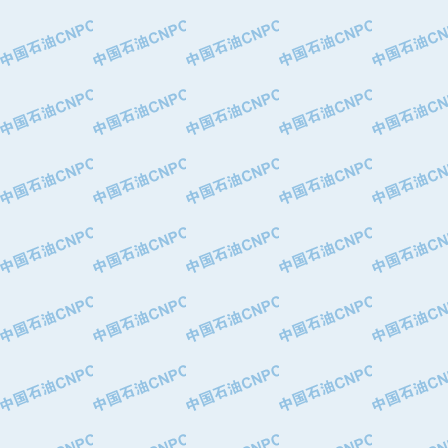
·河北华北石油天成实业集团有限公司
·特变电工股份有限公司
·中国石化镇海炼油化工股份有限公司
·重庆川东阀门制造有限公司
·三明高中压阀门有限公司
·宁波永泰塑料机械有限公司宁波高压
·美国钻采系统（上海）有限公司
·上海人民企业集团有限公司
·西安巨力石油技术有限责任公司
·苏州兰炼富士仪表有限公司
·青岛汉缆股份有限公司
·厦门市榕兴新世纪石油设备制造有限
·吉林石油集团有限责任公司机械厂
·大港油田集团中成机械制造有限公司
·承德司达石油装备开发公司
·大港油田集团中成机械制造有限公司
·四川明星电缆有限公司
·中国石油大庆石油化工总厂
·北京三盈联合石油技术有限公司