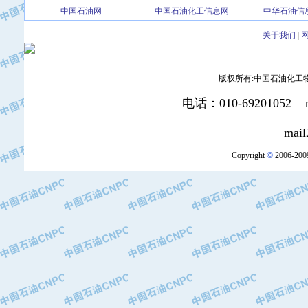
·中国石油大庆石油化工总厂
中国石油网
中国石油化工信息网
中华石油信
·北京三盈联合石油技术有限公司
·中国石油化工股份有限公司催化剂长
关于我们
|
·北京长空工业有限公司
·北京中旭阳光石油天然气科技有限公
版权所有:中国石油化工物资装
·托肯恒山科技（广州）有限公司
·北京德泰联华科技发展有限公司
电话：010-69201052 mai
·美钻石油钻采系统（上海）有限公司
mail2:office
·陕西爱瑞德控制工程有限公司
·成都皖东仪表电缆成套系统有限公司
Copyright
©
2006-2009
·成都中寰机电设备有限公司
·河北保定天威集团特变电气有限公司
·中国石油抚顺石化公司
·中国石油辽阳石油化纤公司
·托肯恒山科技（广州）有限公司
·中国石油兰州石油化工公司
·大庆油田飞马有限公司
·大庆油田有限责任公司
·中国石油辽河油田分公司