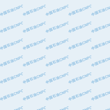
·中国石油华北油田公司
·中国石油锦西石化分公司
·大港油田集团有限责任公司
·天津钢管集团股份有限公司
·深圳市肯多斯实业发展有限公司
·山东墨龙石油机械股份有限公司
·瓦卢瑞克.曼内斯曼石油专用管（德
·无锡西姆莱斯石油专用管制造有限公
·武汉钢铁（集团）公司
·太原钢铁(集团)有限公司
·马鞍山钢铁股份有限公司
·中国石油天然气股份有限公司兰州石
·中国石化茂名石化分公司
·中国石油大港油田分公司
·靖江市天和泵业有限公司
·中油油气勘探软件国家工程研究中心
·西安长庆钻宇集团咸阳石化有限公司
·新疆新冠控制系统工程有限公司
·新疆安维消防设施器材有限公司