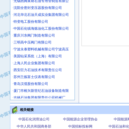
·沈阳全密封变压器股份有限公司
·河北华北石油天成实业集团有限公司
·特变电工股份有限公司
·中国石化镇海炼油化工股份有限公司
·重庆川东阀门制造有限公司
·三明高中压阀门有限公司
·宁波永泰塑料机械有限公司宁波高压
·美国钻采系统（上海）有限公司
·上海人民企业集团有限公司
·西安巨力石油技术有限责任公司
·苏州兰炼富士仪表有限公司
·青岛汉缆股份有限公司
·厦门市榕兴新世纪石油设备制造有限
·吉林石油集团有限责任公司机械厂
·大港油田集团中成机械制造有限公司
·承德司达石油装备开发公司
相关链接
·大港油田集团中成机械制造有限公司
中国石化润滑油公司
中国能源企业管理协会
中国能源
·四川明星电缆有限公司
中华人民共和国商务部
中国招标投标网
中国石油和