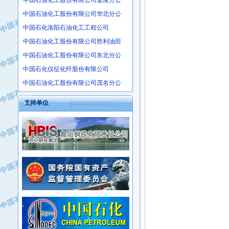
·中国石油化工股份有限公司金陵分公
·沧州市电气控制设备厂
·中国石油化工股份有限公司华北分公
·中船重工中南装备有限责任公司
·中国石化洛阳石油化工工程公司
·南石力天传动件有限公司
·中国石油化工股份有限公司胜利油田
·浙江瑞普环境技术有限公司
·中国石油化工股份有限公司东北分公
·华北石油新大禹环保设备有限公司
·中国石化仪征化纤股份有限公司
·河北翼凌机械制造总厂
·中国石油化工股份有限公司茂名分公
·萍乡市庞泰化工填料有限公司
·实华(天津)国际贸易有限公司
支持单位
·上海宝钢商贸有限公司
·辽河石油勘探局总机械厂
·正泰集团
·华北油田科达开发有限公司
·上海高桥电缆（集团）有限公司
·中石化西南石油局井下工程处
·中国石化茂名石化分公司
·大庆油田石油专用设备有限公司
·中国石油大港油田分公司
·江苏丹化集团有限责任公司
·靖江市天和泵业有限公司
·中核苏阀科技实业股份有限公司
·中油油气勘探软件国家工程研究中心
·山特电子（深圳）有限公司
·西安长庆钻宇集团咸阳石化有限公司