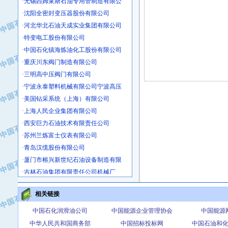
·沈阳全密封变压器股份有限公司
·河北华北石油天成实业集团有限公司
·特变电工股份有限公司
·中国石化镇海炼油化工股份有限公司
·重庆川东阀门制造有限公司
·三明高中压阀门有限公司
·宁波永泰塑料机械有限公司宁波高压
·美国钻采系统（上海）有限公司
·上海人民企业集团有限公司
·西安巨力石油技术有限责任公司
·苏州兰炼富士仪表有限公司
·青岛汉缆股份有限公司
·厦门市榕兴新世纪石油设备制造有限
·吉林石油集团有限责任公司机械厂
·大港油田集团中成机械制造有限公司
·承德司达石油装备开发公司
相关链接
·大港油田集团中成机械制造有限公司
中国石化润滑油公司
中国能源企业管理协会
中国能源
·四川明星电缆有限公司
中华人民共和国商务部
中国招标投标网
中国石油和
·中国石油大庆石油化工总厂