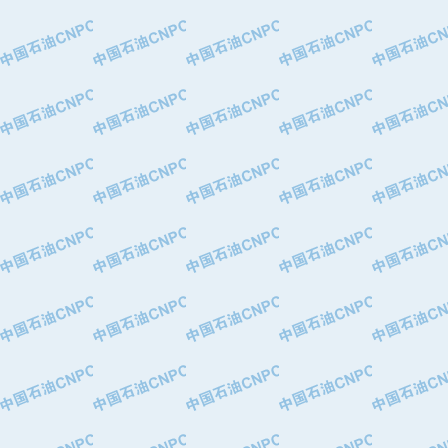
·特变电工股份有限公司
·中国石化镇海炼油化工股份有限公司
·重庆川东阀门制造有限公司
·三明高中压阀门有限公司
·宁波永泰塑料机械有限公司宁波高压
·美国钻采系统（上海）有限公司
·上海人民企业集团有限公司
·西安巨力石油技术有限责任公司
·苏州兰炼富士仪表有限公司
·青岛汉缆股份有限公司
·厦门市榕兴新世纪石油设备制造有限
·吉林石油集团有限责任公司机械厂
·大港油田集团中成机械制造有限公司
·承德司达石油装备开发公司
·大港油田集团中成机械制造有限公司
·四川明星电缆有限公司
·中国石油大庆石油化工总厂
·北京三盈联合石油技术有限公司