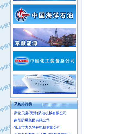
·常州市中兴石油化工助剂有限公司
·新疆新冠控制系统工程有限公司
·姜堰市三联助剂有限公司
·新疆安维消防设施器材有限公司
·四川中光高技术研究所有限责任公司
·华北石油津工机械制造有限公司
·江苏天安防雷工程有限责任公司
·中国石化茂名石化分公司
·山东东营胜利工业园区
·上海山武控制仪表有限公司
·自贡五洲防腐安装有限公司
·上海赛科石油化工有限责任公司
·河北卓唯钢管制造有限公司
·上海高桥石化
·中国石化扬子石油化工股份有限公司
·中国石化上海石油化工股份有限公司
·中国石化长岭炼化公司
·中国石油长庆油田分公司
·中国石油宁夏石化分公司
·山东墨龙石油机械股份有限公司
·大庆油田物资集团
采购排行榜
·斯伦贝谢(天津)采油机械有限公司
·南阳防爆集团有限公司
·乳山市力久特种电机有限公司
·无锡西姆莱斯石油专用管制造有限公