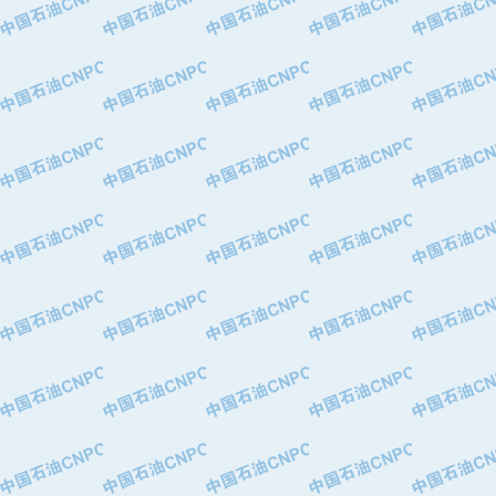
·中国石油化工股份有限公司催化剂长
·北京长空工业有限公司
·北京中旭阳光石油天然气科技有限公
·托肯恒山科技（广州）有限公司
·北京德泰联华科技发展有限公司
·美钻石油钻采系统（上海）有限公司
·陕西爱瑞德控制工程有限公司
·成都皖东仪表电缆成套系统有限公司
·成都中寰机电设备有限公司
·河北保定天威集团特变电气有限公司
·中国石油抚顺石化公司
·中国石油辽阳石油化纤公司
·托肯恒山科技（广州）有限公司
·中国石油兰州石油化工公司
·大庆油田飞马有限公司
·大庆油田有限责任公司
·中国石油辽河油田分公司
·中国石油华北油田公司
·中国石油锦西石化分公司