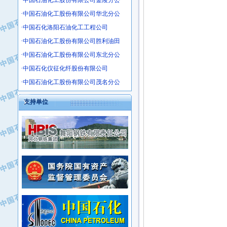
·中国石油化工股份有限公司金陵分公
·沧州市电气控制设备厂
·中国石油化工股份有限公司华北分公
·中船重工中南装备有限责任公司
·中国石化洛阳石油化工工程公司
·南石力天传动件有限公司
·中国石油化工股份有限公司胜利油田
·浙江瑞普环境技术有限公司
·中国石油化工股份有限公司东北分公
·华北石油新大禹环保设备有限公司
·中国石化仪征化纤股份有限公司
·河北翼凌机械制造总厂
·萍乡市庞泰化工填料有限公司
·中国石油化工股份有限公司茂名分公
·实华(天津)国际贸易有限公司
支持单位
·上海宝钢商贸有限公司
·辽河石油勘探局总机械厂
·正泰集团
·华北油田科达开发有限公司
·上海高桥电缆（集团）有限公司
·中石化西南石油局井下工程处
·中国石化茂名石化分公司
·大庆油田石油专用设备有限公司
·中国石油大港油田分公司
·江苏丹化集团有限责任公司
·靖江市天和泵业有限公司
·中核苏阀科技实业股份有限公司
·中油油气勘探软件国家工程研究中心
·山特电子（深圳）有限公司
·西安长庆钻宇集团咸阳石化有限公司