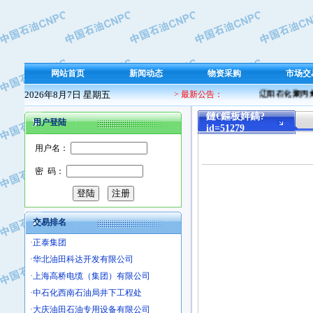
·保定北奥石油物探特种车辆制造有限
·盘锦辽河油田天意石油装备有限公司
·中国石油天然气管道局穿越公司
·沧州市电气控制设备厂
网站首页
新闻动态
物资采购
市场交
·中船重工中南装备有限责任公司
2026年8月7日 星期五
> 最新公告：
辽阳石化聚丙烯 
·南石力天传动件有限公司
·浙江瑞普环境技术有限公司
鏈€鏂板姩鎬?
用户登陆
id=51279
·华北石油新大禹环保设备有限公司
用户名：
·河北翼凌机械制造总厂
·萍乡市庞泰化工填料有限公司
密 码：
·实华(天津)国际贸易有限公司
·上海宝钢商贸有限公司
·辽河石油勘探局总机械厂
交易排名
·正泰集团
·华北油田科达开发有限公司
·上海高桥电缆（集团）有限公司
·中石化西南石油局井下工程处
·大庆油田石油专用设备有限公司