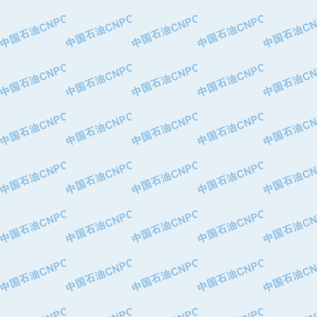
·大港油田集团有限责任公司
·天津钢管集团股份有限公司
·深圳市肯多斯实业发展有限公司
·山东墨龙石油机械股份有限公司
·瓦卢瑞克.曼内斯曼石油专用管（德
·无锡西姆莱斯石油专用管制造有限公
·武汉钢铁（集团）公司
·太原钢铁(集团)有限公司
·马鞍山钢铁股份有限公司
·中国石油天然气股份有限公司兰州石