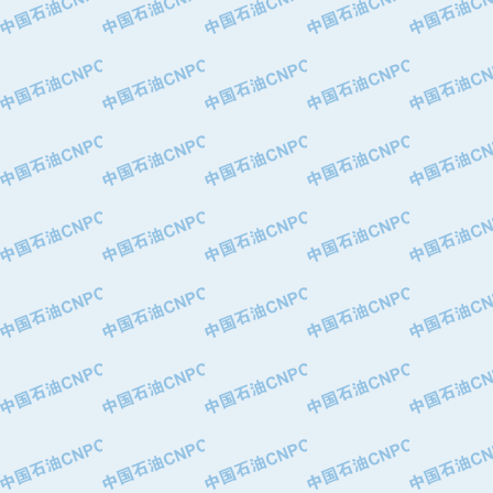
·华北石油津工机械制造有限公司
·中国石化茂名石化分公司
·上海山武控制仪表有限公司
·上海赛科石油化工有限责任公司
·河北卓唯钢管制造有限公司
·上海高桥石化
·中国石化扬子石油化工股份有限公司
·中国石化上海石油化工股份有限公司
·中国石化长岭炼化公司
·中国石油长庆油田分公司
·中国石油宁夏石化分公司
·山东墨龙石油机械股份有限公司
·大庆油田物资集团
·斯伦贝谢(天津)采油机械有限公司
·南阳防爆集团有限公司
·乳山市力久特种电机有限公司
·无锡西姆莱斯石油专用管制造有限公
·沈阳全密封变压器股份有限公司
·河北华北石油天成实业集团有限公司