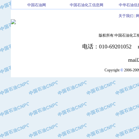
中国石油网
中国石油化工信息网
中华石油信
·北京三盈联合石油技术有限公司
·中国石油化工股份有限公司催化剂长
关于我们
|
·北京长空工业有限公司
·北京中旭阳光石油天然气科技有限公
版权所有:中国石油化工物资装
·托肯恒山科技（广州）有限公司
·北京德泰联华科技发展有限公司
电话：010-69201052 mai
·美钻石油钻采系统（上海）有限公司
·陕西爱瑞德控制工程有限公司
mail2:office
·成都皖东仪表电缆成套系统有限公司
Copyright
©
2006-2009
·成都中寰机电设备有限公司
·河北保定天威集团特变电气有限公司
·中国石油抚顺石化公司
·中国石油辽阳石油化纤公司
·托肯恒山科技（广州）有限公司
·中国石油兰州石油化工公司
·大庆油田飞马有限公司
·大庆油田有限责任公司
·中国石油辽河油田分公司