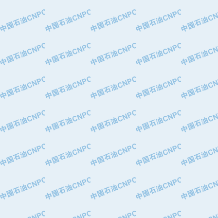
·中国石油华北油田公司
·中国石油锦西石化分公司
·大港油田集团有限责任公司
·天津钢管集团股份有限公司
·深圳市肯多斯实业发展有限公司
·山东墨龙石油机械股份有限公司
·瓦卢瑞克.曼内斯曼石油专用管（德
·无锡西姆莱斯石油专用管制造有限公
·武汉钢铁（集团）公司
·太原钢铁(集团)有限公司
·马鞍山钢铁股份有限公司
·中国石油天然气股份有限公司兰州石
·中国石化茂名石化分公司
·中国石油大港油田分公司
·靖江市天和泵业有限公司
·中油油气勘探软件国家工程研究中心
·西安长庆钻宇集团咸阳石化有限公司
·新疆新冠控制系统工程有限公司
·新疆安维消防设施器材有限公司