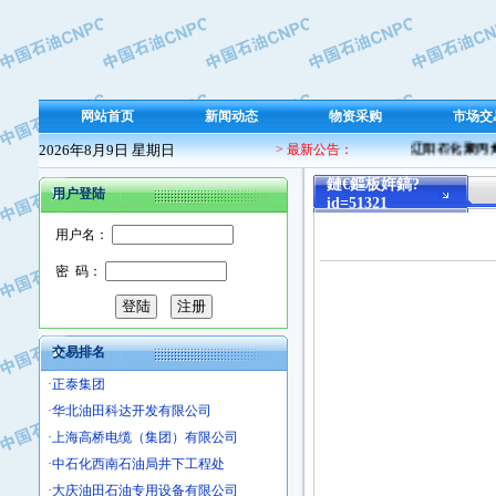
·保定北奥石油物探特种车辆制造有限
·盘锦辽河油田天意石油装备有限公司
·中国石油天然气管道局穿越公司
·沧州市电气控制设备厂
网站首页
新闻动态
物资采购
市场交
·中船重工中南装备有限责任公司
2026年8月9日 星期日
> 最新公告：
辽阳石化聚丙烯 
·南石力天传动件有限公司
·浙江瑞普环境技术有限公司
鏈€鏂板姩鎬?
用户登陆
id=51321
·华北石油新大禹环保设备有限公司
·河北翼凌机械制造总厂
用户名：
·萍乡市庞泰化工填料有限公司
密 码：
·实华(天津)国际贸易有限公司
·上海宝钢商贸有限公司
·辽河石油勘探局总机械厂
交易排名
·正泰集团
·华北油田科达开发有限公司
·上海高桥电缆（集团）有限公司
·中石化西南石油局井下工程处
·大庆油田石油专用设备有限公司