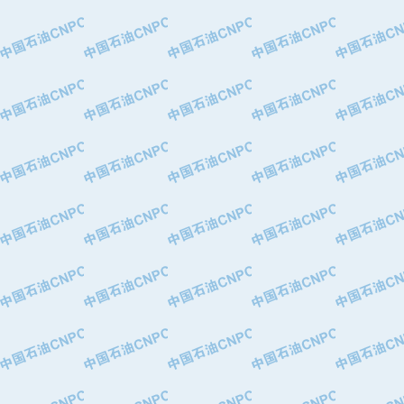
·中国石油华北油田公司
·中国石油锦西石化分公司
·大港油田集团有限责任公司
·天津钢管集团股份有限公司
·深圳市肯多斯实业发展有限公司
·山东墨龙石油机械股份有限公司
·瓦卢瑞克.曼内斯曼石油专用管（德
·无锡西姆莱斯石油专用管制造有限公
·武汉钢铁（集团）公司
·太原钢铁(集团)有限公司
·马鞍山钢铁股份有限公司
·中国石油天然气股份有限公司兰州石
·中国石化茂名石化分公司
·中国石油大港油田分公司
·靖江市天和泵业有限公司
·中油油气勘探软件国家工程研究中心
·西安长庆钻宇集团咸阳石化有限公司
·新疆新冠控制系统工程有限公司
·新疆安维消防设施器材有限公司