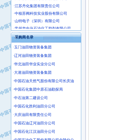
·江苏丹化集团有限责任公司
·中核苏阀科技实业股份有限公司
·山特电子（深圳）有限公司
·常州市中兴石油化工助剂有限公司
·姜堰市三联助剂有限公司
采购商名录
·四川中光高技术研究所有限责任公司
·江苏天安防雷工程有限责任公司
·玉门油田物资装备集团
·山东东营胜利工业园区
·辽河油田物资装备集团
·自贡五洲防腐安装有限公司
·华北油田华业实业分公司
·成都长江水处理设备有限公司
·大港油田物资装备集团
·中国石化镇海炼化分公司
·中国石油天然气股份有限公司长庆油
·上海鼓风机厂有限公司
·中国石化集团中原石油勘探局
·中核苏阀科技实业股份有限公司
·中石油第二建设公司
·济南柴油机股份有限公司
·中国石化胜利油田分公司
·上海科瑞曼士德电源系统集成有限公
·东方合金铸造厂
·大庆油田有限责任公司
·保定北奥石油物探特种车辆制造有限
·中国石油辽河油田分公司
·盘锦辽河油田天意石油装备有限公司
·中国石化江汉油田分公司
·中国石油天然气管道局穿越公司