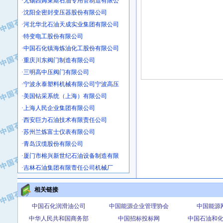
·沈阳全密封变压器股份有限公司
·河北华北石油天成实业集团有限公司
·特变电工股份有限公司
·中国石化镇海炼油化工股份有限公司
·重庆川东阀门制造有限公司
·三明高中压阀门有限公司
·宁波永泰塑料机械有限公司宁波高压
·美国钻采系统（上海）有限公司
·上海人民企业集团有限公司
·西安巨力石油技术有限责任公司
·苏州兰炼富士仪表有限公司
·青岛汉缆股份有限公司
·厦门市榕兴新世纪石油设备制造有限
·吉林石油集团有限责任公司机械厂
·大港油田集团中成机械制造有限公司
·承德司达石油装备开发公司
相关链接
·大港油田集团中成机械制造有限公司
中国石化润滑油公司
中国能源企业管理协会
中国能源
·四川明星电缆有限公司
中华人民共和国商务部
中国招标投标网
中国石油和
·中国石油大庆石油化工总厂