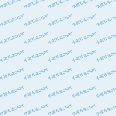
·中国石油化工股份有限公司催化剂长
·北京长空工业有限公司
·北京中旭阳光石油天然气科技有限公
·托肯恒山科技（广州）有限公司
·北京德泰联华科技发展有限公司
·美钻石油钻采系统（上海）有限公司
·陕西爱瑞德控制工程有限公司
·成都皖东仪表电缆成套系统有限公司
·成都中寰机电设备有限公司
·河北保定天威集团特变电气有限公司
·中国石油抚顺石化公司
·中国石油辽阳石油化纤公司
·托肯恒山科技（广州）有限公司
·中国石油兰州石油化工公司
·大庆油田飞马有限公司
·大庆油田有限责任公司
·中国石油辽河油田分公司
·中国石油华北油田公司
·中国石油锦西石化分公司