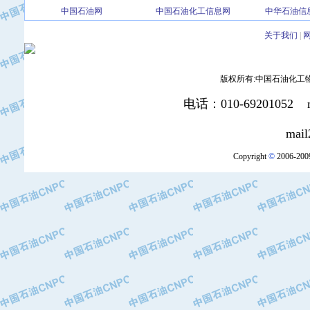
中国石油网
中国石油化工信息网
中华石油信
·北京三盈联合石油技术有限公司
·中国石油化工股份有限公司催化剂长
关于我们
|
·北京长空工业有限公司
·北京中旭阳光石油天然气科技有限公
版权所有:中国石油化工物资装
·托肯恒山科技（广州）有限公司
·北京德泰联华科技发展有限公司
电话：010-69201052 mai
·美钻石油钻采系统（上海）有限公司
·陕西爱瑞德控制工程有限公司
mail2:office
·成都皖东仪表电缆成套系统有限公司
Copyright
©
2006-2009
·成都中寰机电设备有限公司
·河北保定天威集团特变电气有限公司
·中国石油抚顺石化公司
·中国石油辽阳石油化纤公司
·托肯恒山科技（广州）有限公司
·中国石油兰州石油化工公司
·大庆油田飞马有限公司
·大庆油田有限责任公司
·中国石油辽河油田分公司