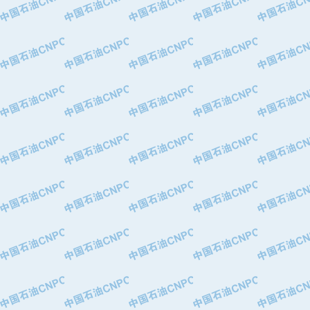
·华北石油津工机械制造有限公司
·中国石化茂名石化分公司
·上海山武控制仪表有限公司
·上海赛科石油化工有限责任公司
·河北卓唯钢管制造有限公司
·上海高桥石化
·中国石化扬子石油化工股份有限公司
·中国石化上海石油化工股份有限公司
·中国石化长岭炼化公司
·中国石油长庆油田分公司
·中国石油宁夏石化分公司
·山东墨龙石油机械股份有限公司
·大庆油田物资集团
·斯伦贝谢(天津)采油机械有限公司
·南阳防爆集团有限公司
·乳山市力久特种电机有限公司
·无锡西姆莱斯石油专用管制造有限公
·沈阳全密封变压器股份有限公司
·河北华北石油天成实业集团有限公司