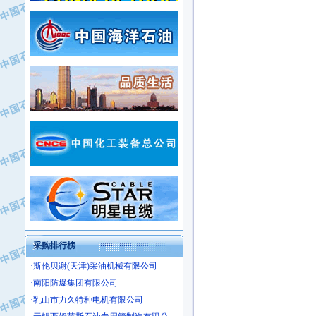
·新疆新冠控制系统工程有限公司
·姜堰市三联助剂有限公司
·新疆安维消防设施器材有限公司
·四川中光高技术研究所有限责任公司
·华北石油津工机械制造有限公司
·江苏天安防雷工程有限责任公司
·中国石化茂名石化分公司
·山东东营胜利工业园区
·上海山武控制仪表有限公司
·自贡五洲防腐安装有限公司
·上海赛科石油化工有限责任公司
·河北卓唯钢管制造有限公司
·上海高桥石化
·中国石化扬子石油化工股份有限公司
·中国石化上海石油化工股份有限公司
·中国石化长岭炼化公司
·中国石油长庆油田分公司
·中国石油宁夏石化分公司
·山东墨龙石油机械股份有限公司
·大庆油田物资集团
采购排行榜
·斯伦贝谢(天津)采油机械有限公司
·南阳防爆集团有限公司
·乳山市力久特种电机有限公司
·无锡西姆莱斯石油专用管制造有限公