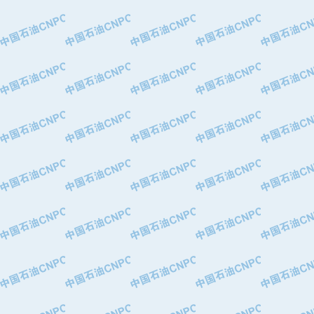
·特变电工股份有限公司
·中国石化镇海炼油化工股份有限公司
·重庆川东阀门制造有限公司
·三明高中压阀门有限公司
·宁波永泰塑料机械有限公司宁波高压
·美国钻采系统（上海）有限公司
·上海人民企业集团有限公司
·西安巨力石油技术有限责任公司
·苏州兰炼富士仪表有限公司
·青岛汉缆股份有限公司
·厦门市榕兴新世纪石油设备制造有限
·吉林石油集团有限责任公司机械厂
·大港油田集团中成机械制造有限公司
·承德司达石油装备开发公司
·大港油田集团中成机械制造有限公司
·四川明星电缆有限公司
·中国石油大庆石油化工总厂
·北京三盈联合石油技术有限公司