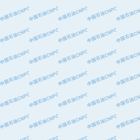
·大港油田集团有限责任公司
·天津钢管集团股份有限公司
·深圳市肯多斯实业发展有限公司
·山东墨龙石油机械股份有限公司
·瓦卢瑞克.曼内斯曼石油专用管（德
·无锡西姆莱斯石油专用管制造有限公
·武汉钢铁（集团）公司
·太原钢铁(集团)有限公司
·马鞍山钢铁股份有限公司
·中国石油天然气股份有限公司兰州石