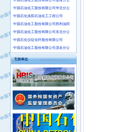
·中国石油化工股份有限公司金陵分公
·沧州市电气控制设备厂
·中国石油化工股份有限公司华北分公
·中船重工中南装备有限责任公司
·中国石化洛阳石油化工工程公司
·南石力天传动件有限公司
·中国石油化工股份有限公司胜利油田
·浙江瑞普环境技术有限公司
·中国石油化工股份有限公司东北分公
·华北石油新大禹环保设备有限公司
·河北翼凌机械制造总厂
·中国石化仪征化纤股份有限公司
·萍乡市庞泰化工填料有限公司
·中国石油化工股份有限公司茂名分公
·实华(天津)国际贸易有限公司
支持单位
·上海宝钢商贸有限公司
·辽河石油勘探局总机械厂
·正泰集团
·华北油田科达开发有限公司
·上海高桥电缆（集团）有限公司
·中石化西南石油局井下工程处
·中国石化茂名石化分公司
·大庆油田石油专用设备有限公司
·中国石油大港油田分公司
·江苏丹化集团有限责任公司
·靖江市天和泵业有限公司
·中核苏阀科技实业股份有限公司
·中油油气勘探软件国家工程研究中心
·山特电子（深圳）有限公司
·西安长庆钻宇集团咸阳石化有限公司
·常州市中兴石油化工助剂有限公司