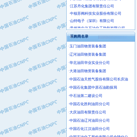
·江苏丹化集团有限责任公司
·中核苏阀科技实业股份有限公司
·山特电子（深圳）有限公司
·常州市中兴石油化工助剂有限公司
·姜堰市三联助剂有限公司
采购商名录
·四川中光高技术研究所有限责任公司
·江苏天安防雷工程有限责任公司
·玉门油田物资装备集团
·山东东营胜利工业园区
·辽河油田物资装备集团
·自贡五洲防腐安装有限公司
·华北油田华业实业分公司
·成都长江水处理设备有限公司
·大港油田物资装备集团
·中国石化镇海炼化分公司
·中国石油天然气股份有限公司长庆油
·上海鼓风机厂有限公司
·中国石化集团中原石油勘探局
·中核苏阀科技实业股份有限公司
·中石油第二建设公司
·济南柴油机股份有限公司
·上海科瑞曼士德电源系统集成有限公
·中国石化胜利油田分公司
·东方合金铸造厂
·大庆油田有限责任公司
·保定北奥石油物探特种车辆制造有限
·中国石油辽河油田分公司
·盘锦辽河油田天意石油装备有限公司
·中国石化江汉油田分公司
·中国石油天然气管道局穿越公司