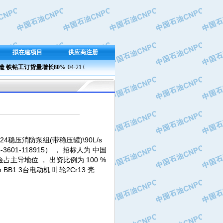
拟在建项目
供应商注册
铁钻工订货量增长80%
04-21 09:23
兰州石化成功产出新国标半精炼石蜡
04-21 09:37 
24稳压消防泵组(带稳压罐)\90L/s
-3601-118915） ， 招标人为 中国
主导地位 ， 出资比例为 100 %
B1 3台电动机 叶轮2Cr13 壳