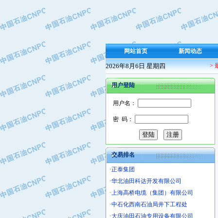
·保定北奥石油物探特种车辆制造有限
·盘锦辽河油田天意石油装备有限公司
·中国石油天然气管道局穿越公司
·沧州市电气控制设备厂
网站首页
新闻动态
·中船重工中南装备有限责任公司
2026年8月6日 星期四
>
·南石力天传动件有限公司
·浙江瑞普环境技术有限公司
用户登陆
·华北石油新大禹环保设备有限公司
·河北翼凌机械制造总厂
用户名：
·萍乡市庞泰化工填料有限公司
密 码：
·实华(天津)国际贸易有限公司
·上海宝钢商贸有限公司
·辽河石油勘探局总机械厂
交易排名
·正泰集团
·华北油田科达开发有限公司
·上海高桥电缆（集团）有限公司
·中石化西南石油局井下工程处
·大庆油田石油专用设备有限公司