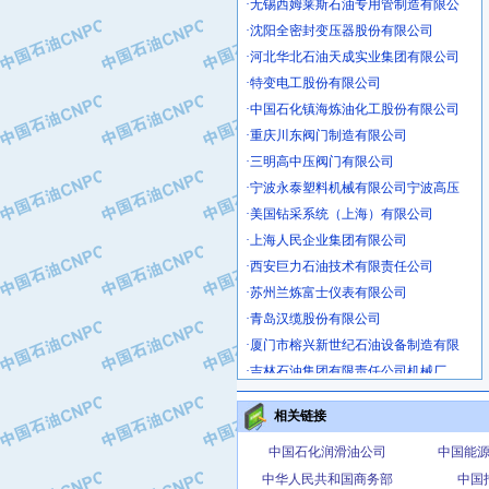
·沈阳全密封变压器股份有限公司
·河北华北石油天成实业集团有限公司
·特变电工股份有限公司
·中国石化镇海炼油化工股份有限公司
·重庆川东阀门制造有限公司
·三明高中压阀门有限公司
·宁波永泰塑料机械有限公司宁波高压
·美国钻采系统（上海）有限公司
·上海人民企业集团有限公司
·西安巨力石油技术有限责任公司
·苏州兰炼富士仪表有限公司
·青岛汉缆股份有限公司
·厦门市榕兴新世纪石油设备制造有限
·吉林石油集团有限责任公司机械厂
·大港油田集团中成机械制造有限公司
·承德司达石油装备开发公司
相关链接
·大港油田集团中成机械制造有限公司
中国石化润滑油公司
中国能
·四川明星电缆有限公司
中华人民共和国商务部
中国
·中国石油大庆石油化工总厂