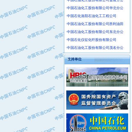
·中国石油化工股份有限公司金陵分公
·沧州市电气控制设备厂
·中国石油化工股份有限公司华北分公
·中船重工中南装备有限责任公司
·中国石化洛阳石油化工工程公司
·南石力天传动件有限公司
·中国石油化工股份有限公司胜利油田
·浙江瑞普环境技术有限公司
·华北石油新大禹环保设备有限公司
·中国石油化工股份有限公司东北分公
·河北翼凌机械制造总厂
·中国石化仪征化纤股份有限公司
·萍乡市庞泰化工填料有限公司
·中国石油化工股份有限公司茂名分公
·实华(天津)国际贸易有限公司
支持单位
·上海宝钢商贸有限公司
·辽河石油勘探局总机械厂
·正泰集团
·华北油田科达开发有限公司
·上海高桥电缆（集团）有限公司
·中石化西南石油局井下工程处
·中国石化茂名石化分公司
·大庆油田石油专用设备有限公司
·中国石油大港油田分公司
·江苏丹化集团有限责任公司
·靖江市天和泵业有限公司
·中核苏阀科技实业股份有限公司
·中油油气勘探软件国家工程研究中心
·山特电子（深圳）有限公司
·西安长庆钻宇集团咸阳石化有限公司
·常州市中兴石油化工助剂有限公司