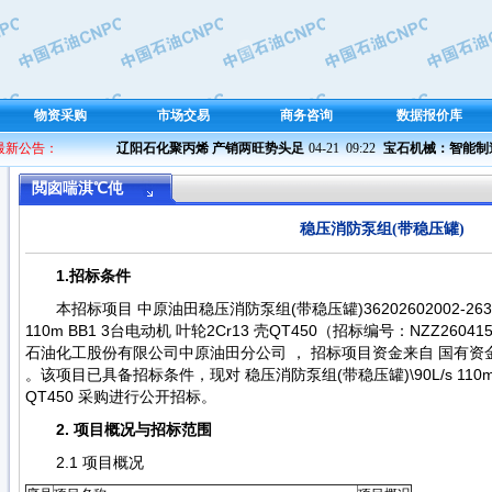
物资采购
市场交易
商务咨询
数据报价库
 最新公告：
辽阳石化聚丙烯 产销两旺势头足
04-21  09:22 
宝石机械：智能制造 
閲囪喘淇℃伅
稳压消防泵组(带稳压罐)
1.招标条件
本招标项目 中原油田稳压消防泵组(带稳压罐)36202602002-263
110m BB1 3台电动机 叶轮2Cr13 壳QT450（招标编号：NZZ260415
石油化工股份有限公司中原油田分公司 ， 招标项目资金来自 国有资金占
。该项目已具备招标条件，现对 稳压消防泵组(带稳压罐)\90L/s 110m B
QT450 采购进行公开招标。
2. 项目概况与招标范围
2.1 项目概况