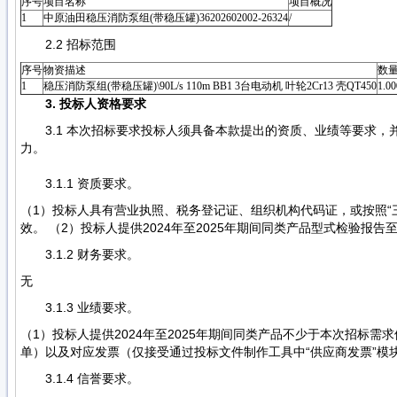
序号
项目名称
项目概况
1
中原油田稳压消防泵组(带稳压罐)36202602002-26324
/
2.2 招标范围
序号
物资描述
数
1
稳压消防泵组(带稳压罐)\90L/s 110m BB1 3台电动机 叶轮2Cr13 壳QT450
1.00
3. 投标人资格要求
3.1 本次招标要求投标人须具备本款提出的资质、业绩等要求
力。
3.1.1 资质要求。
（1）投标人具有营业执照、税务登记证、组织机构代码证，或按照“三
效。 （2）投标人提供2024年至2025年期间同类产品型式检验报告
3.1.2 财务要求。
无
3.1.3 业绩要求。
（1）投标人提供2024年至2025年期间同类产品不少于本次招标
单）以及对应发票（仅接受通过投标文件制作工具中“供应商发票”模
3.1.4 信誉要求。