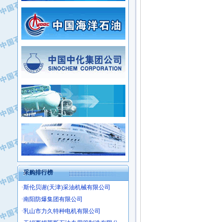
·常州市中兴石油化工助剂有限公司
·新疆新冠控制系统工程有限公司
·姜堰市三联助剂有限公司
·新疆安维消防设施器材有限公司
·四川中光高技术研究所有限责任公司
·华北石油津工机械制造有限公司
·江苏天安防雷工程有限责任公司
·中国石化茂名石化分公司
·山东东营胜利工业园区
·上海山武控制仪表有限公司
·自贡五洲防腐安装有限公司
·上海赛科石油化工有限责任公司
·河北卓唯钢管制造有限公司
·上海高桥石化
·中国石化扬子石油化工股份有限公司
·中国石化上海石油化工股份有限公司
·中国石化长岭炼化公司
·中国石油长庆油田分公司
·中国石油宁夏石化分公司
·山东墨龙石油机械股份有限公司
·大庆油田物资集团
采购排行榜
·斯伦贝谢(天津)采油机械有限公司
·南阳防爆集团有限公司
·乳山市力久特种电机有限公司
·无锡西姆莱斯石油专用管制造有限公