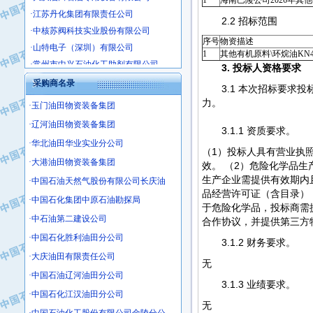
1
海南巴陵公司2026年其
·江苏丹化集团有限责任公司
2.2 招标范围
·中核苏阀科技实业股份有限公司
·山特电子（深圳）有限公司
序号
物资描述
1
其他有机原料\环烷油KN4
·常州市中兴石油化工助剂有限公司
3. 投标人资格要求
·姜堰市三联助剂有限公司
采购商名录
·四川中光高技术研究所有限责任公司
3.1 本次招标要
力。
·江苏天安防雷工程有限责任公司
·玉门油田物资装备集团
·山东东营胜利工业园区
·辽河油田物资装备集团
3.1.1 资质要求。
·自贡五洲防腐安装有限公司
·华北油田华业实业分公司
（1）投标人具有营业执
·成都长江水处理设备有限公司
·大港油田物资装备集团
效。 （2）危险化学品
·中国石化镇海炼化分公司
生产企业需提供有效期内
·中国石油天然气股份有限公司长庆油
·上海鼓风机厂有限公司
品经营许可证（含目录）
·中国石化集团中原石油勘探局
·中核苏阀科技实业股份有限公司
于危险化学品，投标商需
·中石油第二建设公司
合作协议，并提供第三方
·济南柴油机股份有限公司
·中国石化胜利油田分公司
·上海科瑞曼士德电源系统集成有限公
3.1.2 财务要求。
·大庆油田有限责任公司
·东方合金铸造厂
无
·保定北奥石油物探特种车辆制造有限
·中国石油辽河油田分公司
3.1.3 业绩要求。
·盘锦辽河油田天意石油装备有限公司
·中国石化江汉油田分公司
无
·中国石油天然气管道局穿越公司