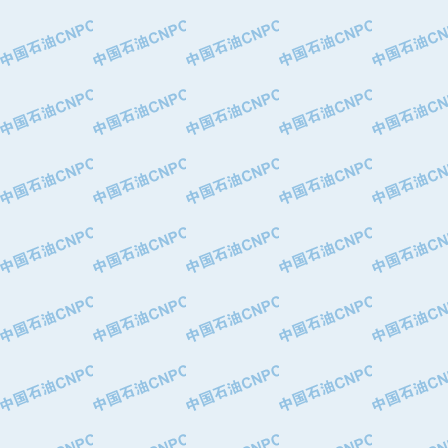
·特变电工股份有限公司
·中国石化镇海炼油化工股份有限公司
·重庆川东阀门制造有限公司
·三明高中压阀门有限公司
·宁波永泰塑料机械有限公司宁波高压
·美国钻采系统（上海）有限公司
·上海人民企业集团有限公司
·西安巨力石油技术有限责任公司
·苏州兰炼富士仪表有限公司
·青岛汉缆股份有限公司
·厦门市榕兴新世纪石油设备制造有限
·吉林石油集团有限责任公司机械厂
·大港油田集团中成机械制造有限公司
·承德司达石油装备开发公司
·大港油田集团中成机械制造有限公司
·四川明星电缆有限公司
·中国石油大庆石油化工总厂
·北京三盈联合石油技术有限公司