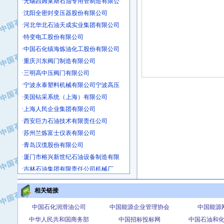
·沈阳全密封变压器股份有限公司
·河北华北石油天成实业集团有限公司
·特变电工股份有限公司
·中国石化镇海炼油化工股份有限公司
·重庆川东阀门制造有限公司
·三明高中压阀门有限公司
·宁波永泰塑料机械有限公司宁波高压
·美国钻采系统（上海）有限公司
·上海人民企业集团有限公司
·西安巨力石油技术有限责任公司
·苏州兰炼富士仪表有限公司
·青岛汉缆股份有限公司
·厦门市榕兴新世纪石油设备制造有限
·吉林石油集团有限责任公司机械厂
·大港油田集团中成机械制造有限公司
·承德司达石油装备开发公司
相关链接
·大港油田集团中成机械制造有限公司
中国石化润滑油公司
中国能源企业管理协会
中国能源
·四川明星电缆有限公司
中华人民共和国商务部
中国招标投标网
中国石油和
·中国石油大庆石油化工总厂