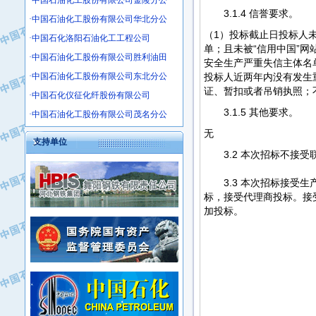
·中国石油化工股份有限公司金陵分公
·沧州市电气控制设备厂
3.1.4 信誉要求。
·中国石油化工股份有限公司华北分公
·中船重工中南装备有限责任公司
（1）投标截止日投标人
·中国石化洛阳石油化工工程公司
·南石力天传动件有限公司
单；且未被“信用中国”
·中国石油化工股份有限公司胜利油田
·浙江瑞普环境技术有限公司
安全生产严重失信主体名
·中国石油化工股份有限公司东北分公
投标人近两年内没有发生
·华北石油新大禹环保设备有限公司
证、暂扣或者吊销执照；
·中国石化仪征化纤股份有限公司
·河北翼凌机械制造总厂
3.1.5 其他要求。
·萍乡市庞泰化工填料有限公司
·中国石油化工股份有限公司茂名分公
·实华(天津)国际贸易有限公司
无
支持单位
·上海宝钢商贸有限公司
3.2 本次招标不接
·辽河石油勘探局总机械厂
·正泰集团
3.3 本次招标接受
标，接受代理商投标。接
·华北油田科达开发有限公司
加投标。
·上海高桥电缆（集团）有限公司
·中石化西南石油局井下工程处
·中国石化茂名石化分公司
·大庆油田石油专用设备有限公司
·中国石油大港油田分公司
·江苏丹化集团有限责任公司
·靖江市天和泵业有限公司
·中核苏阀科技实业股份有限公司
·中油油气勘探软件国家工程研究中心
·山特电子（深圳）有限公司
·西安长庆钻宇集团咸阳石化有限公司