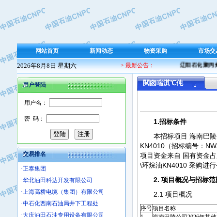
·保定北奥石油物探特种车辆制造有限
·盘锦辽河油田天意石油装备有限公司
·中国石油天然气管道局穿越公司
·沧州市电气控制设备厂
网站首页
新闻动态
物资采购
市场交
·中船重工中南装备有限责任公司
2026年8月8日 星期六
> 最新公告：
辽阳石化聚丙烯 
·南石力天传动件有限公司
·浙江瑞普环境技术有限公司
閲囪喘淇℃伅
用户登陆
·华北石油新大禹环保设备有限公司
用户名：
·河北翼凌机械制造总厂
·萍乡市庞泰化工填料有限公司
密 码：
1.招标条件
·实华(天津)国际贸易有限公司
本招标项目 海南巴陵
·上海宝钢商贸有限公司
KN4010（招标编号：NWZ
·辽河石油勘探局总机械厂
交易排名
项目资金来自 国有资金占
·正泰集团
\环烷油KN4010 采购进
·华北油田科达开发有限公司
2. 项目概况与招标范
·上海高桥电缆（集团）有限公司
2.1 项目概况
·中石化西南石油局井下工程处
·大庆油田石油专用设备有限公司
序号
项目名称