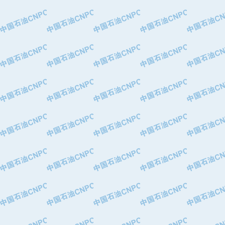
·中国石油华北油田公司
·中国石油锦西石化分公司
·大港油田集团有限责任公司
·天津钢管集团股份有限公司
·深圳市肯多斯实业发展有限公司
·山东墨龙石油机械股份有限公司
·瓦卢瑞克.曼内斯曼石油专用管（德
·无锡西姆莱斯石油专用管制造有限公
·武汉钢铁（集团）公司
·太原钢铁(集团)有限公司
·马鞍山钢铁股份有限公司
·中国石油天然气股份有限公司兰州石
·中国石化茂名石化分公司
·中国石油大港油田分公司
·靖江市天和泵业有限公司
·中油油气勘探软件国家工程研究中心
·西安长庆钻宇集团咸阳石化有限公司
·新疆新冠控制系统工程有限公司
·新疆安维消防设施器材有限公司