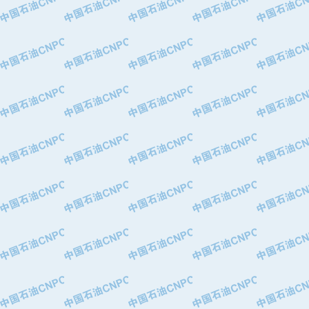
·中国石油化工股份有限公司催化剂长
·北京长空工业有限公司
·北京中旭阳光石油天然气科技有限公
·托肯恒山科技（广州）有限公司
·北京德泰联华科技发展有限公司
·美钻石油钻采系统（上海）有限公司
·陕西爱瑞德控制工程有限公司
·成都皖东仪表电缆成套系统有限公司
·成都中寰机电设备有限公司
·河北保定天威集团特变电气有限公司
·中国石油抚顺石化公司
·中国石油辽阳石油化纤公司
·托肯恒山科技（广州）有限公司
·中国石油兰州石油化工公司
·大庆油田飞马有限公司
·大庆油田有限责任公司
·中国石油辽河油田分公司
·中国石油华北油田公司
·中国石油锦西石化分公司