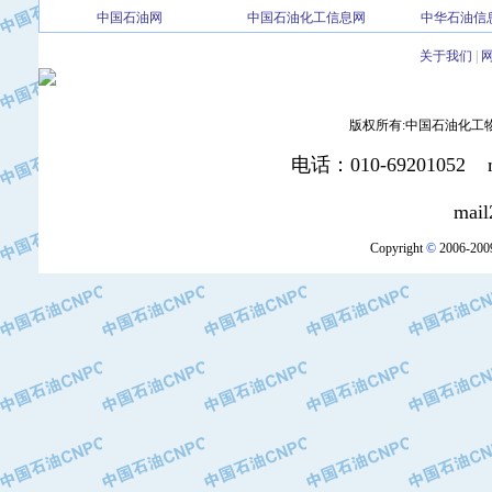
中国石油网
中国石油化工信息网
中华石油信
·北京三盈联合石油技术有限公司
·中国石油化工股份有限公司催化剂长
关于我们
|
·北京长空工业有限公司
·北京中旭阳光石油天然气科技有限公
版权所有:中国石油化工物资装
·托肯恒山科技（广州）有限公司
·北京德泰联华科技发展有限公司
电话：010-69201052 mai
·美钻石油钻采系统（上海）有限公司
·陕西爱瑞德控制工程有限公司
mail2:office
·成都皖东仪表电缆成套系统有限公司
Copyright
©
2006-2009
·成都中寰机电设备有限公司
·河北保定天威集团特变电气有限公司
·中国石油抚顺石化公司
·中国石油辽阳石油化纤公司
·托肯恒山科技（广州）有限公司
·中国石油兰州石油化工公司
·大庆油田飞马有限公司
·大庆油田有限责任公司
·中国石油辽河油田分公司