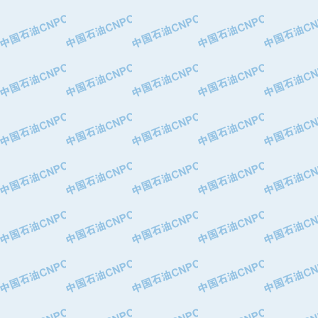
·大港油田集团有限责任公司
·天津钢管集团股份有限公司
·深圳市肯多斯实业发展有限公司
·山东墨龙石油机械股份有限公司
·瓦卢瑞克.曼内斯曼石油专用管（德
·无锡西姆莱斯石油专用管制造有限公
·武汉钢铁（集团）公司
·太原钢铁(集团)有限公司
·马鞍山钢铁股份有限公司
·中国石油天然气股份有限公司兰州石