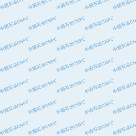
·华北石油津工机械制造有限公司
·中国石化茂名石化分公司
·上海山武控制仪表有限公司
·上海赛科石油化工有限责任公司
·河北卓唯钢管制造有限公司
·上海高桥石化
·中国石化扬子石油化工股份有限公司
·中国石化上海石油化工股份有限公司
·中国石化长岭炼化公司
·中国石油长庆油田分公司
·中国石油宁夏石化分公司
·山东墨龙石油机械股份有限公司
·大庆油田物资集团
·斯伦贝谢(天津)采油机械有限公司
·南阳防爆集团有限公司
·乳山市力久特种电机有限公司
·无锡西姆莱斯石油专用管制造有限公
·沈阳全密封变压器股份有限公司
·河北华北石油天成实业集团有限公司