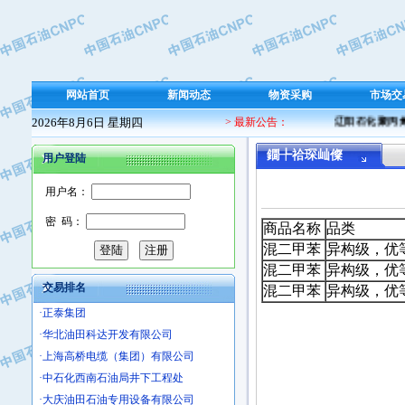
·保定北奥石油物探特种车辆制造有限
·盘锦辽河油田天意石油装备有限公司
·中国石油天然气管道局穿越公司
·沧州市电气控制设备厂
网站首页
新闻动态
物资采购
市场交
·中船重工中南装备有限责任公司
2026年8月6日 星期四
> 最新公告：
辽阳石化聚丙烯 
·南石力天传动件有限公司
·浙江瑞普环境技术有限公司
鐗╄祫琛屾儏
用户登陆
·华北石油新大禹环保设备有限公司
·河北翼凌机械制造总厂
用户名：
·萍乡市庞泰化工填料有限公司
密 码：
商品名称
品类
·实华(天津)国际贸易有限公司
混二甲苯
异构级，优
·上海宝钢商贸有限公司
混二甲苯
异构级，优
·辽河石油勘探局总机械厂
交易排名
混二甲苯
异构级，优
·正泰集团
·华北油田科达开发有限公司
·上海高桥电缆（集团）有限公司
·中石化西南石油局井下工程处
·大庆油田石油专用设备有限公司