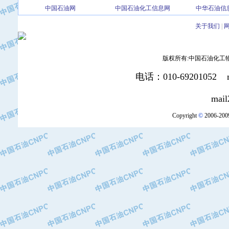
中国石油网
中国石油化工信息网
中华石油信
·北京三盈联合石油技术有限公司
·中国石油化工股份有限公司催化剂长
关于我们
|
·北京长空工业有限公司
·北京中旭阳光石油天然气科技有限公
·托肯恒山科技（广州）有限公司
版权所有:中国石油化工物资装
·北京德泰联华科技发展有限公司
电话：010-69201052 mai
·美钻石油钻采系统（上海）有限公司
·陕西爱瑞德控制工程有限公司
mail2:office
·成都皖东仪表电缆成套系统有限公司
Copyright
©
2006-2009
·成都中寰机电设备有限公司
·河北保定天威集团特变电气有限公司
·中国石油抚顺石化公司
·中国石油辽阳石油化纤公司
·托肯恒山科技（广州）有限公司
·中国石油兰州石油化工公司
·大庆油田飞马有限公司
·大庆油田有限责任公司
·中国石油辽河油田分公司