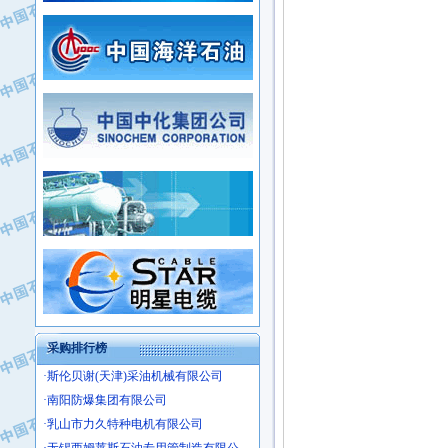
·新疆新冠控制系统工程有限公司
·姜堰市三联助剂有限公司
·新疆安维消防设施器材有限公司
·四川中光高技术研究所有限责任公司
·华北石油津工机械制造有限公司
·江苏天安防雷工程有限责任公司
·中国石化茂名石化分公司
·山东东营胜利工业园区
·上海山武控制仪表有限公司
·自贡五洲防腐安装有限公司
·上海赛科石油化工有限责任公司
·河北卓唯钢管制造有限公司
·上海高桥石化
·中国石化扬子石油化工股份有限公司
·中国石化上海石油化工股份有限公司
·中国石化长岭炼化公司
·中国石油长庆油田分公司
·中国石油宁夏石化分公司
·山东墨龙石油机械股份有限公司
·大庆油田物资集团
采购排行榜
·斯伦贝谢(天津)采油机械有限公司
·南阳防爆集团有限公司
·乳山市力久特种电机有限公司
·无锡西姆莱斯石油专用管制造有限公