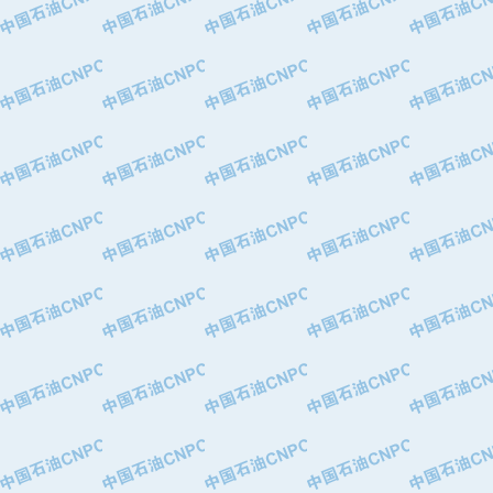
·华北石油津工机械制造有限公司
·中国石化茂名石化分公司
·上海山武控制仪表有限公司
·上海赛科石油化工有限责任公司
·河北卓唯钢管制造有限公司
·上海高桥石化
·中国石化扬子石油化工股份有限公司
·中国石化上海石油化工股份有限公司
·中国石化长岭炼化公司
·中国石油长庆油田分公司
·中国石油宁夏石化分公司
·山东墨龙石油机械股份有限公司
·大庆油田物资集团
·斯伦贝谢(天津)采油机械有限公司
·南阳防爆集团有限公司
·乳山市力久特种电机有限公司
·无锡西姆莱斯石油专用管制造有限公
·沈阳全密封变压器股份有限公司
·河北华北石油天成实业集团有限公司