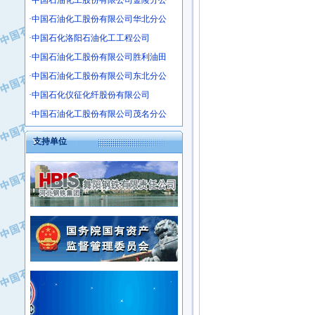
·中国石油化工股份有限公司金陵分公
·沧州市电气控制设备厂
·中国石油化工股份有限公司华北分公
·中船重工中南装备有限责任公司
·中国石化洛阳石油化工工程公司
·南石力天传动件有限公司
·中国石油化工股份有限公司胜利油田
·浙江瑞普环境技术有限公司
·中国石油化工股份有限公司东北分公
·华北石油新大禹环保设备有限公司
·河北翼凌机械制造总厂
·中国石化仪征化纤股份有限公司
·萍乡市庞泰化工填料有限公司
·中国石油化工股份有限公司茂名分公
·实华(天津)国际贸易有限公司
支持单位
·上海宝钢商贸有限公司
·辽河石油勘探局总机械厂
·正泰集团
·华北油田科达开发有限公司
·上海高桥电缆（集团）有限公司
·中石化西南石油局井下工程处
·中国石化茂名石化分公司
·大庆油田石油专用设备有限公司
·中国石油大港油田分公司
·江苏丹化集团有限责任公司
·靖江市天和泵业有限公司
·中核苏阀科技实业股份有限公司
·中油油气勘探软件国家工程研究中心
·山特电子（深圳）有限公司
·西安长庆钻宇集团咸阳石化有限公司
·常州市中兴石油化工助剂有限公司