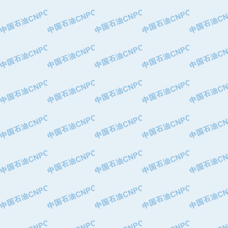
·中国石油华北油田公司
·中国石油锦西石化分公司
·大港油田集团有限责任公司
·天津钢管集团股份有限公司
·深圳市肯多斯实业发展有限公司
·山东墨龙石油机械股份有限公司
·瓦卢瑞克.曼内斯曼石油专用管（德
·无锡西姆莱斯石油专用管制造有限公
·武汉钢铁（集团）公司
·太原钢铁(集团)有限公司
·马鞍山钢铁股份有限公司
·中国石油天然气股份有限公司兰州石
·中国石化茂名石化分公司
·中国石油大港油田分公司
·靖江市天和泵业有限公司
·中油油气勘探软件国家工程研究中心
·西安长庆钻宇集团咸阳石化有限公司
·新疆新冠控制系统工程有限公司
·新疆安维消防设施器材有限公司