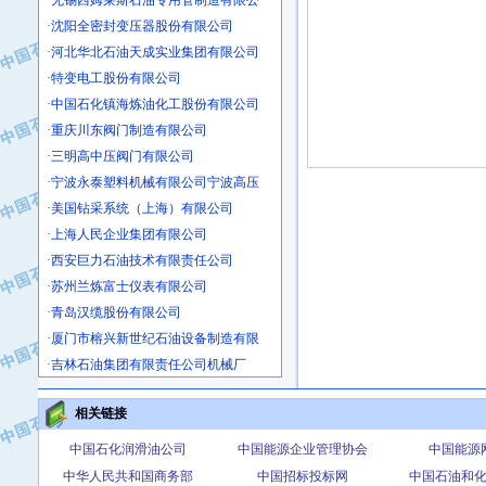
·沈阳全密封变压器股份有限公司
·河北华北石油天成实业集团有限公司
·特变电工股份有限公司
·中国石化镇海炼油化工股份有限公司
·重庆川东阀门制造有限公司
·三明高中压阀门有限公司
·宁波永泰塑料机械有限公司宁波高压
·美国钻采系统（上海）有限公司
·上海人民企业集团有限公司
·西安巨力石油技术有限责任公司
·苏州兰炼富士仪表有限公司
·青岛汉缆股份有限公司
·厦门市榕兴新世纪石油设备制造有限
·吉林石油集团有限责任公司机械厂
·大港油田集团中成机械制造有限公司
·承德司达石油装备开发公司
相关链接
·大港油田集团中成机械制造有限公司
中国石化润滑油公司
中国能源企业管理协会
中国能源
·四川明星电缆有限公司
中华人民共和国商务部
中国招标投标网
中国石油和
·中国石油大庆石油化工总厂