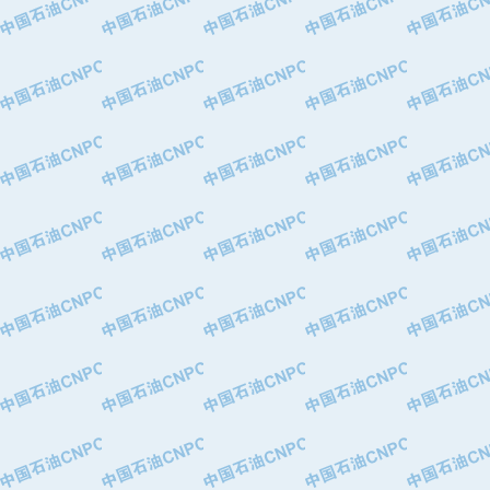
·中国石油化工股份有限公司催化剂长
·北京长空工业有限公司
·北京中旭阳光石油天然气科技有限公
·托肯恒山科技（广州）有限公司
·北京德泰联华科技发展有限公司
·美钻石油钻采系统（上海）有限公司
·陕西爱瑞德控制工程有限公司
·成都皖东仪表电缆成套系统有限公司
·成都中寰机电设备有限公司
·河北保定天威集团特变电气有限公司
·中国石油抚顺石化公司
·中国石油辽阳石油化纤公司
·托肯恒山科技（广州）有限公司
·中国石油兰州石油化工公司
·大庆油田飞马有限公司
·大庆油田有限责任公司
·中国石油辽河油田分公司
·中国石油华北油田公司
·中国石油锦西石化分公司