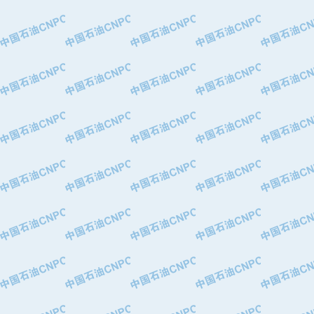
·大港油田集团有限责任公司
·天津钢管集团股份有限公司
·深圳市肯多斯实业发展有限公司
·山东墨龙石油机械股份有限公司
·瓦卢瑞克.曼内斯曼石油专用管（德
·无锡西姆莱斯石油专用管制造有限公
·武汉钢铁（集团）公司
·太原钢铁(集团)有限公司
·马鞍山钢铁股份有限公司
·中国石油天然气股份有限公司兰州石