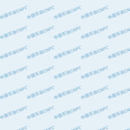
·特变电工股份有限公司
·中国石化镇海炼油化工股份有限公司
·重庆川东阀门制造有限公司
·三明高中压阀门有限公司
·宁波永泰塑料机械有限公司宁波高压
·美国钻采系统（上海）有限公司
·上海人民企业集团有限公司
·西安巨力石油技术有限责任公司
·苏州兰炼富士仪表有限公司
·青岛汉缆股份有限公司
·厦门市榕兴新世纪石油设备制造有限
·吉林石油集团有限责任公司机械厂
·大港油田集团中成机械制造有限公司
·承德司达石油装备开发公司
·大港油田集团中成机械制造有限公司
·四川明星电缆有限公司
·中国石油大庆石油化工总厂
·北京三盈联合石油技术有限公司