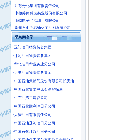
·江苏丹化集团有限责任公司
·中核苏阀科技实业股份有限公司
·山特电子（深圳）有限公司
·常州市中兴石油化工助剂有限公司
·姜堰市三联助剂有限公司
采购商名录
·四川中光高技术研究所有限责任公司
·江苏天安防雷工程有限责任公司
·玉门油田物资装备集团
·山东东营胜利工业园区
·辽河油田物资装备集团
·自贡五洲防腐安装有限公司
·华北油田华业实业分公司
·成都长江水处理设备有限公司
·大港油田物资装备集团
·中国石化镇海炼化分公司
·中国石油天然气股份有限公司长庆油
·上海鼓风机厂有限公司
·中国石化集团中原石油勘探局
·中核苏阀科技实业股份有限公司
·中石油第二建设公司
·济南柴油机股份有限公司
·中国石化胜利油田分公司
·上海科瑞曼士德电源系统集成有限公
·东方合金铸造厂
·大庆油田有限责任公司
·保定北奥石油物探特种车辆制造有限
·中国石油辽河油田分公司
·盘锦辽河油田天意石油装备有限公司
·中国石化江汉油田分公司
·中国石油天然气管道局穿越公司