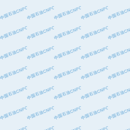
·大港油田集团有限责任公司
·天津钢管集团股份有限公司
·深圳市肯多斯实业发展有限公司
·山东墨龙石油机械股份有限公司
·瓦卢瑞克.曼内斯曼石油专用管（德
·无锡西姆莱斯石油专用管制造有限公
·武汉钢铁（集团）公司
·太原钢铁(集团)有限公司
·马鞍山钢铁股份有限公司
·中国石油天然气股份有限公司兰州石