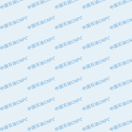
·华北石油津工机械制造有限公司
·中国石化茂名石化分公司
·上海山武控制仪表有限公司
·上海赛科石油化工有限责任公司
·河北卓唯钢管制造有限公司
·上海高桥石化
·中国石化扬子石油化工股份有限公司
·中国石化上海石油化工股份有限公司
·中国石化长岭炼化公司
·中国石油长庆油田分公司
·中国石油宁夏石化分公司
·山东墨龙石油机械股份有限公司
·大庆油田物资集团
·斯伦贝谢(天津)采油机械有限公司
·南阳防爆集团有限公司
·乳山市力久特种电机有限公司
·无锡西姆莱斯石油专用管制造有限公
·沈阳全密封变压器股份有限公司
·河北华北石油天成实业集团有限公司