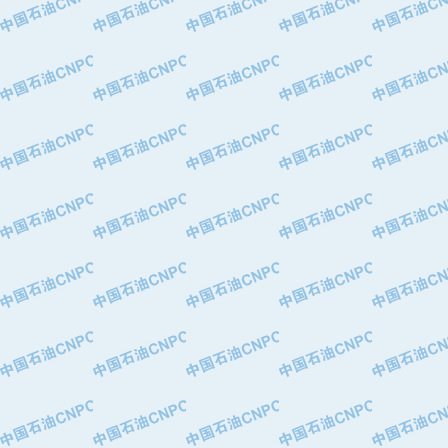
·中国石油化工股份有限公司催化剂长
·北京长空工业有限公司
·北京中旭阳光石油天然气科技有限公
·托肯恒山科技（广州）有限公司
·北京德泰联华科技发展有限公司
·美钻石油钻采系统（上海）有限公司
·陕西爱瑞德控制工程有限公司
·成都皖东仪表电缆成套系统有限公司
·成都中寰机电设备有限公司
·河北保定天威集团特变电气有限公司
·中国石油抚顺石化公司
·中国石油辽阳石油化纤公司
·托肯恒山科技（广州）有限公司
·中国石油兰州石油化工公司
·大庆油田飞马有限公司
·大庆油田有限责任公司
·中国石油辽河油田分公司
·中国石油华北油田公司
·中国石油锦西石化分公司