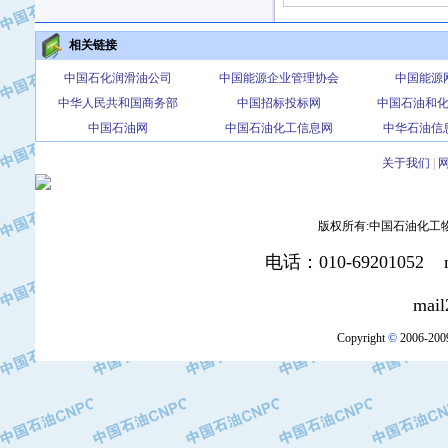
·北京三盈联合石油技术有限公司
·中国石油化工股份有限公司催化剂长
相关链接
·北京长空工业有限公司
中国石化润滑油公司
中国能源企业管理协会
中国能源
·北京中旭阳光石油天然气科技有限公
中华人民共和国商务部
中国招标投标网
中国石油和
·托肯恒山科技（广州）有限公司
中国石油网
中国石油化工信息网
中华石油信
·北京德泰联华科技发展有限公司
关于我们
|
·美钻石油钻采系统（上海）有限公司
·陕西爱瑞德控制工程有限公司
·成都皖东仪表电缆成套系统有限公司
版权所有:中国石油化工物资装
·成都中寰机电设备有限公司
电话：010-69201052 mai
·河北保定天威集团特变电气有限公司
·中国石油抚顺石化公司
mail2:office
·中国石油辽阳石油化纤公司
·托肯恒山科技（广州）有限公司
Copyright
©
2006-2009
·中国石油兰州石油化工公司
·大庆油田飞马有限公司
·大庆油田有限责任公司
·中国石油辽河油田分公司