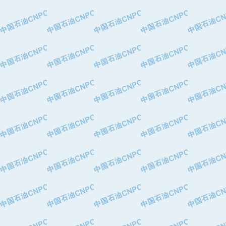
·特变电工股份有限公司
·中国石化镇海炼油化工股份有限公司
·重庆川东阀门制造有限公司
·三明高中压阀门有限公司
·宁波永泰塑料机械有限公司宁波高压
·美国钻采系统（上海）有限公司
·上海人民企业集团有限公司
·西安巨力石油技术有限责任公司
·苏州兰炼富士仪表有限公司
·青岛汉缆股份有限公司
·厦门市榕兴新世纪石油设备制造有限
·吉林石油集团有限责任公司机械厂
·大港油田集团中成机械制造有限公司
·承德司达石油装备开发公司
·大港油田集团中成机械制造有限公司
·四川明星电缆有限公司
·中国石油大庆石油化工总厂
·北京三盈联合石油技术有限公司