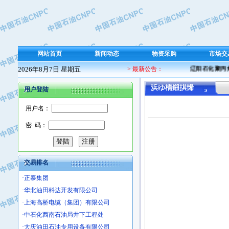
·保定北奥石油物探特种车辆制造有限
·盘锦辽河油田天意石油装备有限公司
·中国石油天然气管道局穿越公司
·沧州市电气控制设备厂
网站首页
新闻动态
物资采购
市场交
·中船重工中南装备有限责任公司
2026年8月7日 星期五
> 最新公告：
辽阳石化聚丙烯 
·南石力天传动件有限公司
·浙江瑞普环境技术有限公司
浜ゆ槗鎺掑悕
用户登陆
·华北石油新大禹环保设备有限公司
用户名：
·河北翼凌机械制造总厂
·萍乡市庞泰化工填料有限公司
密 码：
·实华(天津)国际贸易有限公司
·上海宝钢商贸有限公司
·辽河石油勘探局总机械厂
交易排名
·正泰集团
·华北油田科达开发有限公司
·上海高桥电缆（集团）有限公司
·中石化西南石油局井下工程处
·大庆油田石油专用设备有限公司