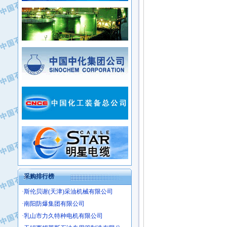
·常州市中兴石油化工助剂有限公司
·新疆新冠控制系统工程有限公司
·姜堰市三联助剂有限公司
·新疆安维消防设施器材有限公司
·四川中光高技术研究所有限责任公司
·华北石油津工机械制造有限公司
·江苏天安防雷工程有限责任公司
·中国石化茂名石化分公司
·山东东营胜利工业园区
·上海山武控制仪表有限公司
·自贡五洲防腐安装有限公司
·上海赛科石油化工有限责任公司
·河北卓唯钢管制造有限公司
·上海高桥石化
·中国石化扬子石油化工股份有限公司
·中国石化上海石油化工股份有限公司
·中国石化长岭炼化公司
·中国石油长庆油田分公司
·中国石油宁夏石化分公司
·山东墨龙石油机械股份有限公司
·大庆油田物资集团
采购排行榜
·斯伦贝谢(天津)采油机械有限公司
·南阳防爆集团有限公司
·乳山市力久特种电机有限公司
·无锡西姆莱斯石油专用管制造有限公