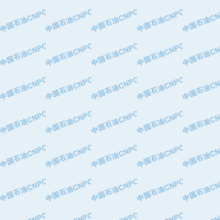
·中国石油华北油田公司
·中国石油锦西石化分公司
·大港油田集团有限责任公司
·天津钢管集团股份有限公司
·深圳市肯多斯实业发展有限公司
·山东墨龙石油机械股份有限公司
·瓦卢瑞克.曼内斯曼石油专用管（德
·无锡西姆莱斯石油专用管制造有限公
·武汉钢铁（集团）公司
·太原钢铁(集团)有限公司
·马鞍山钢铁股份有限公司
·中国石油天然气股份有限公司兰州石
·中国石化茂名石化分公司
·中国石油大港油田分公司
·靖江市天和泵业有限公司
·中油油气勘探软件国家工程研究中心
·西安长庆钻宇集团咸阳石化有限公司
·新疆新冠控制系统工程有限公司
·新疆安维消防设施器材有限公司