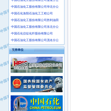
·中国石油化工股份有限公司金陵分公
·沧州市电气控制设备厂
·中国石油化工股份有限公司华北分公
·中船重工中南装备有限责任公司
·中国石化洛阳石油化工工程公司
·南石力天传动件有限公司
·中国石油化工股份有限公司胜利油田
·浙江瑞普环境技术有限公司
·中国石油化工股份有限公司东北分公
·华北石油新大禹环保设备有限公司
·中国石化仪征化纤股份有限公司
·河北翼凌机械制造总厂
·萍乡市庞泰化工填料有限公司
·中国石油化工股份有限公司茂名分公
·实华(天津)国际贸易有限公司
支持单位
·上海宝钢商贸有限公司
·辽河石油勘探局总机械厂
·正泰集团
·华北油田科达开发有限公司
·上海高桥电缆（集团）有限公司
·中石化西南石油局井下工程处
·中国石化茂名石化分公司
·大庆油田石油专用设备有限公司
·中国石油大港油田分公司
·江苏丹化集团有限责任公司
·靖江市天和泵业有限公司
·中核苏阀科技实业股份有限公司
·中油油气勘探软件国家工程研究中心
·山特电子（深圳）有限公司
·西安长庆钻宇集团咸阳石化有限公司