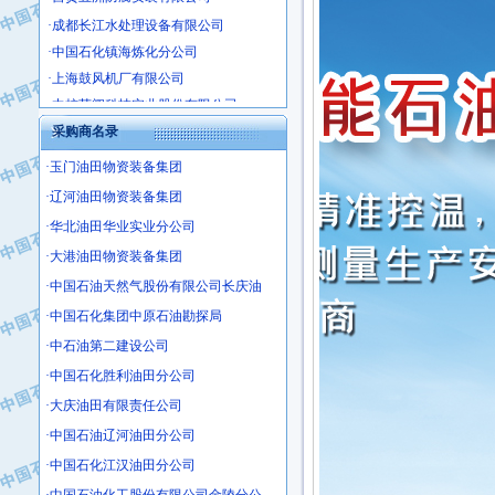
·成都长江水处理设备有限公司
·中国石化镇海炼化分公司
·上海鼓风机厂有限公司
·中核苏阀科技实业股份有限公司
·济南柴油机股份有限公司
采购商名录
·上海科瑞曼士德电源系统集成有限公
·东方合金铸造厂
·玉门油田物资装备集团
·保定北奥石油物探特种车辆制造有限
·辽河油田物资装备集团
·盘锦辽河油田天意石油装备有限公司
·华北油田华业实业分公司
·中国石油天然气管道局穿越公司
·大港油田物资装备集团
·沧州市电气控制设备厂
·中国石油天然气股份有限公司长庆油
·中船重工中南装备有限责任公司
·中国石化集团中原石油勘探局
·南石力天传动件有限公司
·中石油第二建设公司
·浙江瑞普环境技术有限公司
·中国石化胜利油田分公司
·华北石油新大禹环保设备有限公司
·河北翼凌机械制造总厂
·大庆油田有限责任公司
·萍乡市庞泰化工填料有限公司
·中国石油辽河油田分公司
·实华(天津)国际贸易有限公司
·中国石化江汉油田分公司
·上海宝钢商贸有限公司