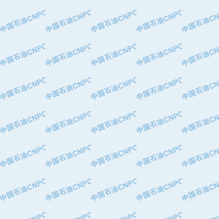
·青岛汉缆股份有限公司
·厦门市榕兴新世纪石油设备制造有限
·吉林石油集团有限责任公司机械厂
·大港油田集团中成机械制造有限公司
·承德司达石油装备开发公司
·大港油田集团中成机械制造有限公司
·四川明星电缆有限公司
·中国石油大庆石油化工总厂
·北京三盈联合石油技术有限公司
·中国石油化工股份有限公司催化剂长
·北京长空工业有限公司
·北京中旭阳光石油天然气科技有限公
·托肯恒山科技（广州）有限公司
·北京德泰联华科技发展有限公司
·美钻石油钻采系统（上海）有限公司
·陕西爱瑞德控制工程有限公司
·成都皖东仪表电缆成套系统有限公司
·成都中寰机电设备有限公司