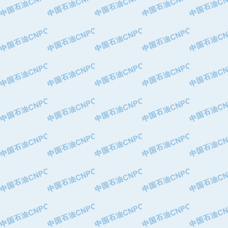
·河北保定天威集团特变电气有限公司
·中国石油抚顺石化公司
·中国石油辽阳石油化纤公司
·托肯恒山科技（广州）有限公司
·中国石油兰州石油化工公司
·大庆油田飞马有限公司
·大庆油田有限责任公司
·中国石油辽河油田分公司
·中国石油华北油田公司
·中国石油锦西石化分公司
·大港油田集团有限责任公司
·天津钢管集团股份有限公司
·深圳市肯多斯实业发展有限公司
·山东墨龙石油机械股份有限公司
·瓦卢瑞克.曼内斯曼石油专用管（德
·无锡西姆莱斯石油专用管制造有限公
·武汉钢铁（集团）公司
·太原钢铁(集团)有限公司
·马鞍山钢铁股份有限公司