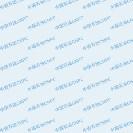
·中国石油长庆油田分公司
·中国石油宁夏石化分公司
·山东墨龙石油机械股份有限公司
·大庆油田物资集团
·斯伦贝谢(天津)采油机械有限公司
·南阳防爆集团有限公司
·乳山市力久特种电机有限公司
·无锡西姆莱斯石油专用管制造有限公
·沈阳全密封变压器股份有限公司
·河北华北石油天成实业集团有限公司
·特变电工股份有限公司
·中国石化镇海炼油化工股份有限公司
·重庆川东阀门制造有限公司
·三明高中压阀门有限公司
·宁波永泰塑料机械有限公司宁波高压
·美国钻采系统（上海）有限公司
·上海人民企业集团有限公司
·西安巨力石油技术有限责任公司
·苏州兰炼富士仪表有限公司