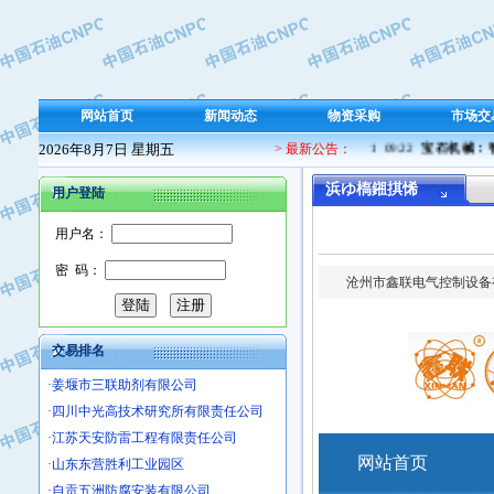
·萍乡市庞泰化工填料有限公司
·实华(天津)国际贸易有限公司
·上海宝钢商贸有限公司
·辽河石油勘探局总机械厂
网站首页
新闻动态
物资采购
市场交
·正泰集团
2026年8月7日 星期五
辽阳石化聚丙烯 产销两旺势头足
> 最新公告：
04-21  09:22 
宝石机械：智能
·华北油田科达开发有限公司
·上海高桥电缆（集团）有限公司
浜ゆ槗鎺掑悕
用户登陆
·中石化西南石油局井下工程处
·大庆油田石油专用设备有限公司
用户名：
·江苏丹化集团有限责任公司
密 码：
·中核苏阀科技实业股份有限公司
·山特电子（深圳）有限公司
·常州市中兴石油化工助剂有限公司
交易排名
·姜堰市三联助剂有限公司
·四川中光高技术研究所有限责任公司
·江苏天安防雷工程有限责任公司
·山东东营胜利工业园区
·自贡五洲防腐安装有限公司