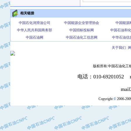
·成都中寰机电设备有限公司
·河北保定天威集团特变电气有限公司
相关链接
·中国石油抚顺石化公司
中国石化润滑油公司
中国能源企业管理协会
中国能源
·中国石油辽阳石油化纤公司
中华人民共和国商务部
中国招标投标网
中国石油和
·托肯恒山科技（广州）有限公司
中国石油网
中国石油化工信息网
中华石油信
·中国石油兰州石油化工公司
·大庆油田飞马有限公司
关于我们
|
·大庆油田有限责任公司
·中国石油辽河油田分公司
版权所有:中国石油化工物资装
·中国石油华北油田公司
·中国石油锦西石化分公司
电话：010-69201052 mai
·大港油田集团有限责任公司
mail2:office
·天津钢管集团股份有限公司
·深圳市肯多斯实业发展有限公司
Copyright
©
2006-2009
·山东墨龙石油机械股份有限公司
·瓦卢瑞克.曼内斯曼石油专用管（德
·无锡西姆莱斯石油专用管制造有限公
·武汉钢铁（集团）公司