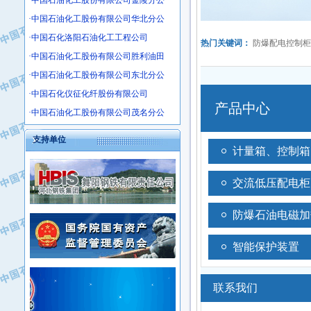
·中国石油化工股份有限公司金陵分公
·辽河石油勘探局总机械厂
·中国石油化工股份有限公司华北分公
·正泰集团
·中国石化洛阳石油化工工程公司
·华北油田科达开发有限公司
·中国石油化工股份有限公司胜利油田
·上海高桥电缆（集团）有限公司
·中国石油化工股份有限公司东北分公
·中石化西南石油局井下工程处
·中国石化茂名石化分公司
·大庆油田石油专用设备有限公司
·中国石化仪征化纤股份有限公司
·中国石油大港油田分公司
·江苏丹化集团有限责任公司
·靖江市天和泵业有限公司
·中国石油化工股份有限公司茂名分公
·中核苏阀科技实业股份有限公司
·中油油气勘探软件国家工程研究中心
支持单位
·山特电子（深圳）有限公司
·西安长庆钻宇集团咸阳石化有限公司
·常州市中兴石油化工助剂有限公司
·新疆新冠控制系统工程有限公司
·姜堰市三联助剂有限公司
·新疆安维消防设施器材有限公司
·四川中光高技术研究所有限责任公司
·华北石油津工机械制造有限公司
·江苏天安防雷工程有限责任公司
·中国石化茂名石化分公司
·山东东营胜利工业园区
·上海山武控制仪表有限公司
·自贡五洲防腐安装有限公司
·上海赛科石油化工有限责任公司
·河北卓唯钢管制造有限公司
·上海高桥石化
·中国石化扬子石油化工股份有限公司