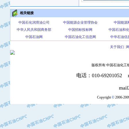
·瓦卢瑞克.曼内斯曼石油专用管（德
·无锡西姆莱斯石油专用管制造有限公
相关链接
·武汉钢铁（集团）公司
·太原钢铁(集团)有限公司
中国石化润滑油公司
中国能源企业管理协会
中国能源
·马鞍山钢铁股份有限公司
中华人民共和国商务部
中国招标投标网
中国石油和
·中国石油天然气股份有限公司兰州石
中国石油网
中国石油化工信息网
中华石油信
·中国石化茂名石化分公司
关于我们
|
·中国石油大港油田分公司
·靖江市天和泵业有限公司
·中油油气勘探软件国家工程研究中心
版权所有:中国石油化工物资装
·西安长庆钻宇集团咸阳石化有限公司
电话：010-69201052 mai
·新疆新冠控制系统工程有限公司
·新疆安维消防设施器材有限公司
mail2:office
·华北石油津工机械制造有限公司
Copyright
©
2006-2009
·中国石化茂名石化分公司
·上海山武控制仪表有限公司
·上海赛科石油化工有限责任公司
·河北卓唯钢管制造有限公司
·上海高桥石化