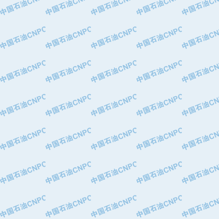
·华北石油津工机械制造有限公司
·中国石化茂名石化分公司
·上海山武控制仪表有限公司
·上海赛科石油化工有限责任公司
·河北卓唯钢管制造有限公司
·上海高桥石化
·中国石化扬子石油化工股份有限公司
·中国石化上海石油化工股份有限公司
·中国石化长岭炼化公司
·中国石油长庆油田分公司
·中国石油宁夏石化分公司
·山东墨龙石油机械股份有限公司
·大庆油田物资集团
·斯伦贝谢(天津)采油机械有限公司
·南阳防爆集团有限公司
·乳山市力久特种电机有限公司
·无锡西姆莱斯石油专用管制造有限公
·沈阳全密封变压器股份有限公司
·河北华北石油天成实业集团有限公司