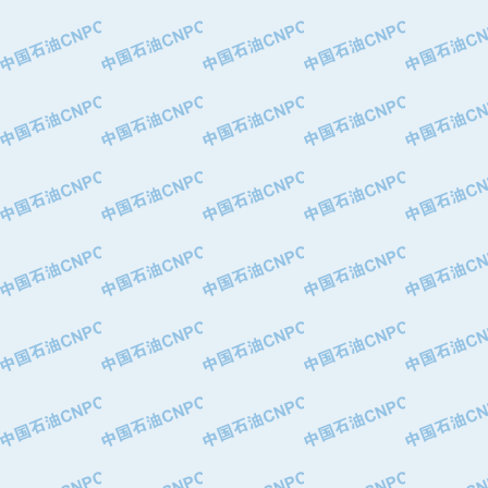
·中国石油华北油田公司
·中国石油锦西石化分公司
·大港油田集团有限责任公司
·天津钢管集团股份有限公司
·深圳市肯多斯实业发展有限公司
·山东墨龙石油机械股份有限公司
·瓦卢瑞克.曼内斯曼石油专用管（德
·无锡西姆莱斯石油专用管制造有限公
·武汉钢铁（集团）公司
·太原钢铁(集团)有限公司
·马鞍山钢铁股份有限公司
·中国石油天然气股份有限公司兰州石
·中国石化茂名石化分公司
·中国石油大港油田分公司
·靖江市天和泵业有限公司
·中油油气勘探软件国家工程研究中心
·西安长庆钻宇集团咸阳石化有限公司
·新疆新冠控制系统工程有限公司
·新疆安维消防设施器材有限公司