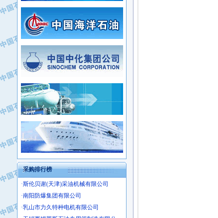
·新疆新冠控制系统工程有限公司
·姜堰市三联助剂有限公司
·新疆安维消防设施器材有限公司
·四川中光高技术研究所有限责任公司
·华北石油津工机械制造有限公司
·江苏天安防雷工程有限责任公司
·中国石化茂名石化分公司
·山东东营胜利工业园区
·上海山武控制仪表有限公司
·自贡五洲防腐安装有限公司
·上海赛科石油化工有限责任公司
·河北卓唯钢管制造有限公司
·上海高桥石化
·中国石化扬子石油化工股份有限公司
·中国石化上海石油化工股份有限公司
·中国石化长岭炼化公司
·中国石油长庆油田分公司
·中国石油宁夏石化分公司
·山东墨龙石油机械股份有限公司
·大庆油田物资集团
采购排行榜
·斯伦贝谢(天津)采油机械有限公司
·南阳防爆集团有限公司
·乳山市力久特种电机有限公司
·无锡西姆莱斯石油专用管制造有限公