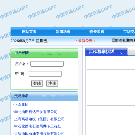
·保定北奥石油物探特种车辆制造有限
·盘锦辽河油田天意石油装备有限公司
·中国石油天然气管道局穿越公司
·沧州市电气控制设备厂
网站首页
新闻动态
物资采购
市场交
·中船重工中南装备有限责任公司
2026年8月7日 星期五
> 最新公告：
辽阳石化聚丙烯 
·南石力天传动件有限公司
·浙江瑞普环境技术有限公司
浜ゆ槗鎺掑悕
用户登陆
·华北石油新大禹环保设备有限公司
用户名：
·河北翼凌机械制造总厂
·萍乡市庞泰化工填料有限公司
密 码：
·实华(天津)国际贸易有限公司
·上海宝钢商贸有限公司
·辽河石油勘探局总机械厂
交易排名
·正泰集团
·华北油田科达开发有限公司
·上海高桥电缆（集团）有限公司
·中石化西南石油局井下工程处
·大庆油田石油专用设备有限公司