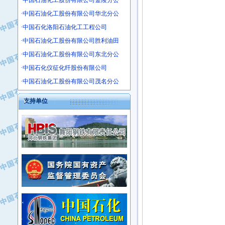
·中国石油化工股份有限公司金陵分公
·沧州市电气控制设备厂
·中国石油化工股份有限公司华北分公
·中船重工中南装备有限责任公司
·中国石化洛阳石油化工工程公司
·南石力天传动件有限公司
·中国石油化工股份有限公司胜利油田
·浙江瑞普环境技术有限公司
·中国石油化工股份有限公司东北分公
·华北石油新大禹环保设备有限公司
·中国石化仪征化纤股份有限公司
·河北翼凌机械制造总厂
·萍乡市庞泰化工填料有限公司
·中国石油化工股份有限公司茂名分公
·实华(天津)国际贸易有限公司
支持单位
·上海宝钢商贸有限公司
·辽河石油勘探局总机械厂
·正泰集团
·华北油田科达开发有限公司
·上海高桥电缆（集团）有限公司
·中石化西南石油局井下工程处
·中国石化茂名石化分公司
·大庆油田石油专用设备有限公司
·中国石油大港油田分公司
·江苏丹化集团有限责任公司
·靖江市天和泵业有限公司
·中核苏阀科技实业股份有限公司
·中油油气勘探软件国家工程研究中心
·山特电子（深圳）有限公司
·西安长庆钻宇集团咸阳石化有限公司
·常州市中兴石油化工助剂有限公司