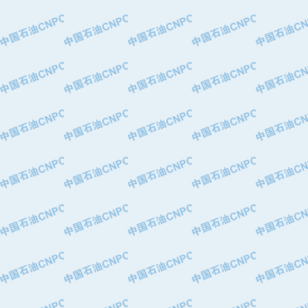
·大港油田集团有限责任公司
·天津钢管集团股份有限公司
·深圳市肯多斯实业发展有限公司
·山东墨龙石油机械股份有限公司
·瓦卢瑞克.曼内斯曼石油专用管（德
·无锡西姆莱斯石油专用管制造有限公
·武汉钢铁（集团）公司
·太原钢铁(集团)有限公司
·马鞍山钢铁股份有限公司
·中国石油天然气股份有限公司兰州石