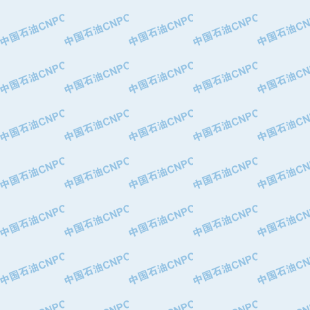
·特变电工股份有限公司
·中国石化镇海炼油化工股份有限公司
·重庆川东阀门制造有限公司
·三明高中压阀门有限公司
·宁波永泰塑料机械有限公司宁波高压
·美国钻采系统（上海）有限公司
·上海人民企业集团有限公司
·西安巨力石油技术有限责任公司
·苏州兰炼富士仪表有限公司
·青岛汉缆股份有限公司
·厦门市榕兴新世纪石油设备制造有限
·吉林石油集团有限责任公司机械厂
·大港油田集团中成机械制造有限公司
·承德司达石油装备开发公司
·大港油田集团中成机械制造有限公司
·四川明星电缆有限公司
·中国石油大庆石油化工总厂
·北京三盈联合石油技术有限公司