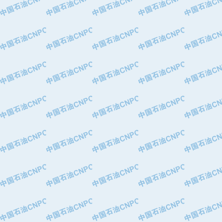
·中国石油化工股份有限公司催化剂长
·北京长空工业有限公司
·北京中旭阳光石油天然气科技有限公
·托肯恒山科技（广州）有限公司
·北京德泰联华科技发展有限公司
·美钻石油钻采系统（上海）有限公司
·陕西爱瑞德控制工程有限公司
·成都皖东仪表电缆成套系统有限公司
·成都中寰机电设备有限公司
·河北保定天威集团特变电气有限公司
·中国石油抚顺石化公司
·中国石油辽阳石油化纤公司
·托肯恒山科技（广州）有限公司
·中国石油兰州石油化工公司
·大庆油田飞马有限公司
·大庆油田有限责任公司
·中国石油辽河油田分公司
·中国石油华北油田公司
·中国石油锦西石化分公司