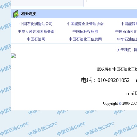
·北京三盈联合石油技术有限公司
·中国石油化工股份有限公司催化剂长
相关链接
·北京长空工业有限公司
中国石化润滑油公司
中国能源企业管理协会
中国能源
·北京中旭阳光石油天然气科技有限公
中华人民共和国商务部
中国招标投标网
中国石油和
·托肯恒山科技（广州）有限公司
中国石油网
中国石油化工信息网
中华石油信
·北京德泰联华科技发展有限公司
·美钻石油钻采系统（上海）有限公司
关于我们
|
·陕西爱瑞德控制工程有限公司
·成都皖东仪表电缆成套系统有限公司
版权所有:中国石油化工物资装
·成都中寰机电设备有限公司
·河北保定天威集团特变电气有限公司
电话：010-69201052 mai
·中国石油抚顺石化公司
mail2:office
·中国石油辽阳石油化纤公司
·托肯恒山科技（广州）有限公司
Copyright
©
2006-2009
·中国石油兰州石油化工公司
·大庆油田飞马有限公司
·大庆油田有限责任公司
·中国石油辽河油田分公司