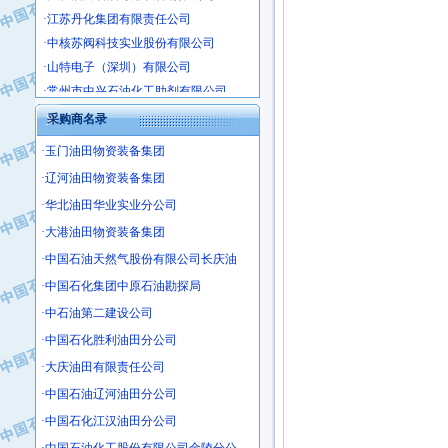
·江苏丹化集团有限责任公司
·中核苏阀科技实业股份有限公司
·山特电子（深圳）有限公司
·常州市中兴石油化工助剂有限公司
·姜堰市三联助剂有限公司
采购商名录
·四川中光高技术研究所有限责任公司
·江苏天安防雷工程有限责任公司
·玉门油田物资装备集团
·山东东营胜利工业园区
·辽河油田物资装备集团
·自贡五洲防腐安装有限公司
·华北油田华业实业分公司
·成都长江水处理设备有限公司
·大港油田物资装备集团
·中国石化镇海炼化分公司
·中国石油天然气股份有限公司长庆油
·上海鼓风机厂有限公司
·中国石化集团中原石油勘探局
·中核苏阀科技实业股份有限公司
·中石油第二建设公司
·济南柴油机股份有限公司
·中国石化胜利油田分公司
·上海科瑞曼士德电源系统集成有限公
·大庆油田有限责任公司
·东方合金铸造厂
·保定北奥石油物探特种车辆制造有限
·中国石油辽河油田分公司
·盘锦辽河油田天意石油装备有限公司
·中国石化江汉油田分公司
·中国石油天然气管道局穿越公司