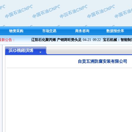
物资采购
市场交易
商务咨询
数据报价库
 最新公告：
辽阳石化聚丙烯 产销两旺势头足
04-21  09:22 
宝石机械：智能制造 
浜ゆ槗鎺掑悕
自贡五洲防腐安装有限公司