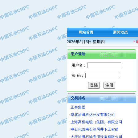
·保定北奥石油物探特种车辆制造有限
·盘锦辽河油田天意石油装备有限公司
·中国石油天然气管道局穿越公司
·沧州市电气控制设备厂
网站首页
新闻动态
·中船重工中南装备有限责任公司
2026年8月6日 星期四
>
·南石力天传动件有限公司
·浙江瑞普环境技术有限公司
用户登陆
·华北石油新大禹环保设备有限公司
·河北翼凌机械制造总厂
用户名：
·萍乡市庞泰化工填料有限公司
密 码：
·实华(天津)国际贸易有限公司
·上海宝钢商贸有限公司
·辽河石油勘探局总机械厂
交易排名
·正泰集团
·华北油田科达开发有限公司
·上海高桥电缆（集团）有限公司
·中石化西南石油局井下工程处
·大庆油田石油专用设备有限公司