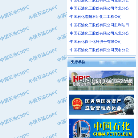
·中国石油化工股份有限公司金陵分公
·沧州市电气控制设备厂
·中国石油化工股份有限公司华北分公
·中船重工中南装备有限责任公司
·中国石化洛阳石油化工工程公司
·南石力天传动件有限公司
·中国石油化工股份有限公司胜利油田
·浙江瑞普环境技术有限公司
·华北石油新大禹环保设备有限公司
·中国石油化工股份有限公司东北分公
·河北翼凌机械制造总厂
·中国石化仪征化纤股份有限公司
·萍乡市庞泰化工填料有限公司
·中国石油化工股份有限公司茂名分公
·实华(天津)国际贸易有限公司
支持单位
·上海宝钢商贸有限公司
·辽河石油勘探局总机械厂
·正泰集团
·华北油田科达开发有限公司
·上海高桥电缆（集团）有限公司
·中石化西南石油局井下工程处
·中国石化茂名石化分公司
·大庆油田石油专用设备有限公司
·中国石油大港油田分公司
·江苏丹化集团有限责任公司
·靖江市天和泵业有限公司
·中核苏阀科技实业股份有限公司
·中油油气勘探软件国家工程研究中心
·山特电子（深圳）有限公司
·西安长庆钻宇集团咸阳石化有限公司
·常州市中兴石油化工助剂有限公司