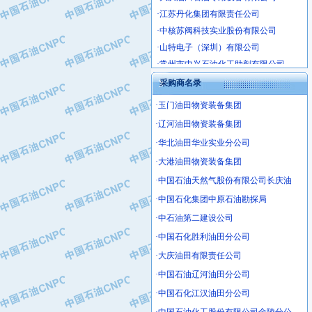
·江苏丹化集团有限责任公司
·中核苏阀科技实业股份有限公司
·山特电子（深圳）有限公司
·常州市中兴石油化工助剂有限公司
·姜堰市三联助剂有限公司
采购商名录
·四川中光高技术研究所有限责任公司
·江苏天安防雷工程有限责任公司
·玉门油田物资装备集团
·山东东营胜利工业园区
·辽河油田物资装备集团
·自贡五洲防腐安装有限公司
·华北油田华业实业分公司
·成都长江水处理设备有限公司
·大港油田物资装备集团
·中国石化镇海炼化分公司
·中国石油天然气股份有限公司长庆油
·上海鼓风机厂有限公司
·中国石化集团中原石油勘探局
·中核苏阀科技实业股份有限公司
·中石油第二建设公司
·济南柴油机股份有限公司
·上海科瑞曼士德电源系统集成有限公
·中国石化胜利油田分公司
·东方合金铸造厂
·大庆油田有限责任公司
·保定北奥石油物探特种车辆制造有限
·中国石油辽河油田分公司
·盘锦辽河油田天意石油装备有限公司
·中国石化江汉油田分公司
·中国石油天然气管道局穿越公司