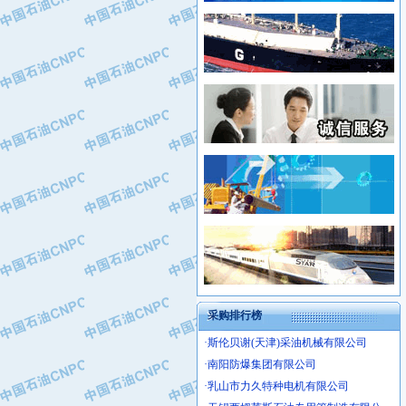
·新疆新冠控制系统工程有限公司
·姜堰市三联助剂有限公司
·新疆安维消防设施器材有限公司
·四川中光高技术研究所有限责任公司
·华北石油津工机械制造有限公司
·江苏天安防雷工程有限责任公司
·中国石化茂名石化分公司
·山东东营胜利工业园区
·上海山武控制仪表有限公司
·自贡五洲防腐安装有限公司
·上海赛科石油化工有限责任公司
·河北卓唯钢管制造有限公司
·上海高桥石化
·中国石化扬子石油化工股份有限公司
·中国石化上海石油化工股份有限公司
·中国石化长岭炼化公司
·中国石油长庆油田分公司
·中国石油宁夏石化分公司
·山东墨龙石油机械股份有限公司
·大庆油田物资集团
采购排行榜
·斯伦贝谢(天津)采油机械有限公司
·南阳防爆集团有限公司
·乳山市力久特种电机有限公司
·无锡西姆莱斯石油专用管制造有限公