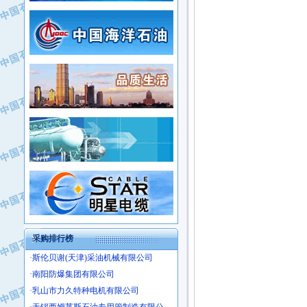
·新疆新冠控制系统工程有限公司
·姜堰市三联助剂有限公司
·新疆安维消防设施器材有限公司
·四川中光高技术研究所有限责任公司
·华北石油津工机械制造有限公司
·江苏天安防雷工程有限责任公司
·中国石化茂名石化分公司
·山东东营胜利工业园区
·上海山武控制仪表有限公司
·自贡五洲防腐安装有限公司
·上海赛科石油化工有限责任公司
·河北卓唯钢管制造有限公司
·上海高桥石化
·中国石化扬子石油化工股份有限公司
·中国石化上海石油化工股份有限公司
·中国石化长岭炼化公司
·中国石油长庆油田分公司
·中国石油宁夏石化分公司
·山东墨龙石油机械股份有限公司
·大庆油田物资集团
采购排行榜
·斯伦贝谢(天津)采油机械有限公司
·南阳防爆集团有限公司
·乳山市力久特种电机有限公司
·无锡西姆莱斯石油专用管制造有限公