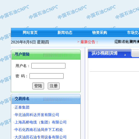
·保定北奥石油物探特种车辆制造有限
·盘锦辽河油田天意石油装备有限公司
·中国石油天然气管道局穿越公司
·沧州市电气控制设备厂
网站首页
新闻动态
物资采购
市场交
·中船重工中南装备有限责任公司
2026年8月6日 星期四
> 最新公告：
辽阳石化聚丙烯 
·南石力天传动件有限公司
·浙江瑞普环境技术有限公司
浜ゆ槗鎺掑悕
用户登陆
·华北石油新大禹环保设备有限公司
·河北翼凌机械制造总厂
用户名：
·萍乡市庞泰化工填料有限公司
密 码：
·实华(天津)国际贸易有限公司
·上海宝钢商贸有限公司
·辽河石油勘探局总机械厂
交易排名
·正泰集团
·华北油田科达开发有限公司
·上海高桥电缆（集团）有限公司
·中石化西南石油局井下工程处
·大庆油田石油专用设备有限公司