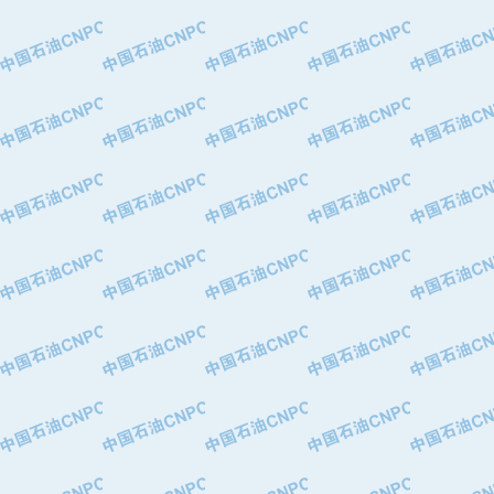
·中国石油华北油田公司
·中国石油锦西石化分公司
·大港油田集团有限责任公司
·天津钢管集团股份有限公司
·深圳市肯多斯实业发展有限公司
·山东墨龙石油机械股份有限公司
·瓦卢瑞克.曼内斯曼石油专用管（德
·无锡西姆莱斯石油专用管制造有限公
·武汉钢铁（集团）公司
·太原钢铁(集团)有限公司
·马鞍山钢铁股份有限公司
·中国石油天然气股份有限公司兰州石
·中国石化茂名石化分公司
·中国石油大港油田分公司
·靖江市天和泵业有限公司
·中油油气勘探软件国家工程研究中心
·西安长庆钻宇集团咸阳石化有限公司
·新疆新冠控制系统工程有限公司
·新疆安维消防设施器材有限公司