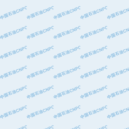
·大港油田集团有限责任公司
·天津钢管集团股份有限公司
·深圳市肯多斯实业发展有限公司
·山东墨龙石油机械股份有限公司
·瓦卢瑞克.曼内斯曼石油专用管（德
·无锡西姆莱斯石油专用管制造有限公
·武汉钢铁（集团）公司
·太原钢铁(集团)有限公司
·马鞍山钢铁股份有限公司
·中国石油天然气股份有限公司兰州石