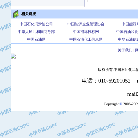
·北京三盈联合石油技术有限公司
·中国石油化工股份有限公司催化剂长
相关链接
·北京长空工业有限公司
中国石化润滑油公司
中国能源企业管理协会
中国能源
·北京中旭阳光石油天然气科技有限公
中华人民共和国商务部
中国招标投标网
中国石油和
·托肯恒山科技（广州）有限公司
中国石油网
中国石油化工信息网
中华石油信
·北京德泰联华科技发展有限公司
·美钻石油钻采系统（上海）有限公司
关于我们
|
·陕西爱瑞德控制工程有限公司
·成都皖东仪表电缆成套系统有限公司
版权所有:中国石油化工物资装
·成都中寰机电设备有限公司
·河北保定天威集团特变电气有限公司
电话：010-69201052 mai
·中国石油抚顺石化公司
mail2:office
·中国石油辽阳石油化纤公司
·托肯恒山科技（广州）有限公司
Copyright
©
2006-2009
·中国石油兰州石油化工公司
·大庆油田飞马有限公司
·大庆油田有限责任公司
·中国石油辽河油田分公司