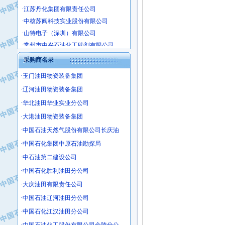
·江苏丹化集团有限责任公司
·中核苏阀科技实业股份有限公司
·山特电子（深圳）有限公司
·常州市中兴石油化工助剂有限公司
·姜堰市三联助剂有限公司
采购商名录
·四川中光高技术研究所有限责任公司
·江苏天安防雷工程有限责任公司
·玉门油田物资装备集团
·山东东营胜利工业园区
·辽河油田物资装备集团
·自贡五洲防腐安装有限公司
·华北油田华业实业分公司
·成都长江水处理设备有限公司
·大港油田物资装备集团
·中国石化镇海炼化分公司
·中国石油天然气股份有限公司长庆油
·上海鼓风机厂有限公司
·中国石化集团中原石油勘探局
·中核苏阀科技实业股份有限公司
·中石油第二建设公司
·济南柴油机股份有限公司
·中国石化胜利油田分公司
·上海科瑞曼士德电源系统集成有限公
·东方合金铸造厂
·大庆油田有限责任公司
·保定北奥石油物探特种车辆制造有限
·中国石油辽河油田分公司
·盘锦辽河油田天意石油装备有限公司
·中国石化江汉油田分公司
·中国石油天然气管道局穿越公司