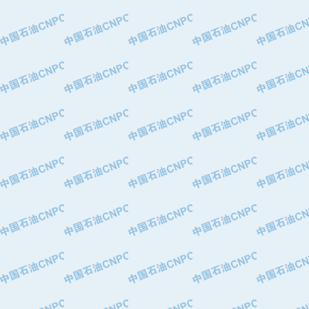
·特变电工股份有限公司
·中国石化镇海炼油化工股份有限公司
·重庆川东阀门制造有限公司
·三明高中压阀门有限公司
·宁波永泰塑料机械有限公司宁波高压
·美国钻采系统（上海）有限公司
·上海人民企业集团有限公司
·西安巨力石油技术有限责任公司
·苏州兰炼富士仪表有限公司
·青岛汉缆股份有限公司
·厦门市榕兴新世纪石油设备制造有限
·吉林石油集团有限责任公司机械厂
·大港油田集团中成机械制造有限公司
·承德司达石油装备开发公司
·大港油田集团中成机械制造有限公司
·四川明星电缆有限公司
·中国石油大庆石油化工总厂
·北京三盈联合石油技术有限公司