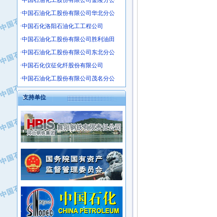
·中国石油化工股份有限公司金陵分公
·沧州市电气控制设备厂
·中国石油化工股份有限公司华北分公
·中船重工中南装备有限责任公司
·中国石化洛阳石油化工工程公司
·南石力天传动件有限公司
·中国石油化工股份有限公司胜利油田
·浙江瑞普环境技术有限公司
·中国石油化工股份有限公司东北分公
·华北石油新大禹环保设备有限公司
·河北翼凌机械制造总厂
·中国石化仪征化纤股份有限公司
·萍乡市庞泰化工填料有限公司
·中国石油化工股份有限公司茂名分公
·实华(天津)国际贸易有限公司
支持单位
·上海宝钢商贸有限公司
·辽河石油勘探局总机械厂
·正泰集团
·华北油田科达开发有限公司
·上海高桥电缆（集团）有限公司
·中石化西南石油局井下工程处
·中国石化茂名石化分公司
·大庆油田石油专用设备有限公司
·中国石油大港油田分公司
·江苏丹化集团有限责任公司
·靖江市天和泵业有限公司
·中核苏阀科技实业股份有限公司
·中油油气勘探软件国家工程研究中心
·山特电子（深圳）有限公司
·西安长庆钻宇集团咸阳石化有限公司
·常州市中兴石油化工助剂有限公司