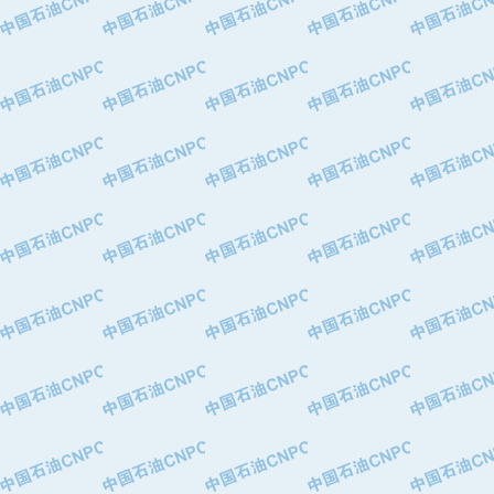
·中国石油化工股份有限公司催化剂长
·北京长空工业有限公司
·北京中旭阳光石油天然气科技有限公
·托肯恒山科技（广州）有限公司
·北京德泰联华科技发展有限公司
·美钻石油钻采系统（上海）有限公司
·陕西爱瑞德控制工程有限公司
·成都皖东仪表电缆成套系统有限公司
·成都中寰机电设备有限公司
·河北保定天威集团特变电气有限公司
·中国石油抚顺石化公司
·中国石油辽阳石油化纤公司
·托肯恒山科技（广州）有限公司
·中国石油兰州石油化工公司
·大庆油田飞马有限公司
·大庆油田有限责任公司
·中国石油辽河油田分公司
·中国石油华北油田公司
·中国石油锦西石化分公司