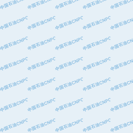
·华北石油津工机械制造有限公司
·中国石化茂名石化分公司
·上海山武控制仪表有限公司
·上海赛科石油化工有限责任公司
·河北卓唯钢管制造有限公司
·上海高桥石化
·中国石化扬子石油化工股份有限公司
·中国石化上海石油化工股份有限公司
·中国石化长岭炼化公司
·中国石油长庆油田分公司
·中国石油宁夏石化分公司
·山东墨龙石油机械股份有限公司
·大庆油田物资集团
·斯伦贝谢(天津)采油机械有限公司
·南阳防爆集团有限公司
·乳山市力久特种电机有限公司
·无锡西姆莱斯石油专用管制造有限公
·沈阳全密封变压器股份有限公司
·河北华北石油天成实业集团有限公司