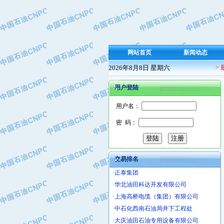
·保定北奥石油物探特种车辆制造有限
·盘锦辽河油田天意石油装备有限公司
·中国石油天然气管道局穿越公司
·沧州市电气控制设备厂
网站首页
新闻动态
·中船重工中南装备有限责任公司
2026年8月8日 星期六
·南石力天传动件有限公司
>
·浙江瑞普环境技术有限公司
用户登陆
·华北石油新大禹环保设备有限公司
·河北翼凌机械制造总厂
用户名：
·萍乡市庞泰化工填料有限公司
密 码：
·实华(天津)国际贸易有限公司
·上海宝钢商贸有限公司
·辽河石油勘探局总机械厂
交易排名
·正泰集团
·华北油田科达开发有限公司
·上海高桥电缆（集团）有限公司
·中石化西南石油局井下工程处
·大庆油田石油专用设备有限公司
·江苏丹化集团有限责任公司