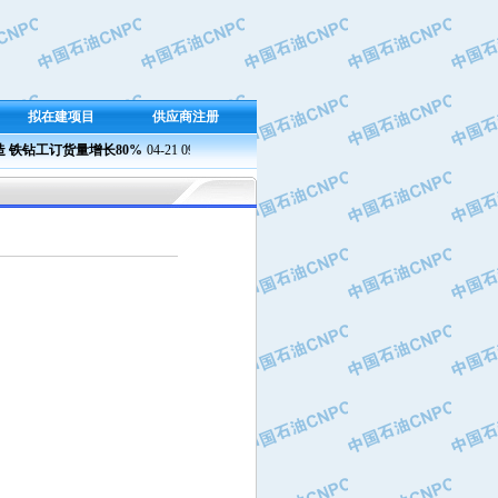
拟在建项目
供应商注册
钻工订货量增长80%
04-21 09:23
兰州石化成功产出新国标半精炼石蜡
04-21 09:37 
燃