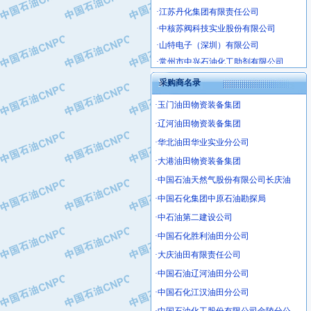
·中核苏阀科技实业股份有限公司
·山特电子（深圳）有限公司
·常州市中兴石油化工助剂有限公司
·姜堰市三联助剂有限公司
采购商名录
·四川中光高技术研究所有限责任公司
·江苏天安防雷工程有限责任公司
·玉门油田物资装备集团
·山东东营胜利工业园区
·辽河油田物资装备集团
·自贡五洲防腐安装有限公司
·华北油田华业实业分公司
·成都长江水处理设备有限公司
·大港油田物资装备集团
·中国石化镇海炼化分公司
·中国石油天然气股份有限公司长庆油
·上海鼓风机厂有限公司
·中国石化集团中原石油勘探局
·中核苏阀科技实业股份有限公司
·中石油第二建设公司
·济南柴油机股份有限公司
·上海科瑞曼士德电源系统集成有限公
·中国石化胜利油田分公司
·东方合金铸造厂
·大庆油田有限责任公司
·保定北奥石油物探特种车辆制造有限
·中国石油辽河油田分公司
·盘锦辽河油田天意石油装备有限公司
·中国石化江汉油田分公司
·中国石油天然气管道局穿越公司