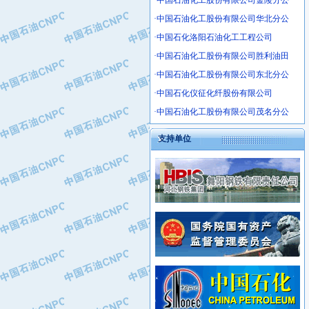
·中国石油化工股份有限公司金陵分公
·沧州市电气控制设备厂
·中国石油化工股份有限公司华北分公
·中船重工中南装备有限责任公司
·中国石化洛阳石油化工工程公司
·南石力天传动件有限公司
·中国石油化工股份有限公司胜利油田
·浙江瑞普环境技术有限公司
·华北石油新大禹环保设备有限公司
·中国石油化工股份有限公司东北分公
·河北翼凌机械制造总厂
·中国石化仪征化纤股份有限公司
·萍乡市庞泰化工填料有限公司
·中国石油化工股份有限公司茂名分公
·实华(天津)国际贸易有限公司
支持单位
·上海宝钢商贸有限公司
·辽河石油勘探局总机械厂
·正泰集团
·华北油田科达开发有限公司
·上海高桥电缆（集团）有限公司
·中石化西南石油局井下工程处
·中国石化茂名石化分公司
·大庆油田石油专用设备有限公司
·中国石油大港油田分公司
·江苏丹化集团有限责任公司
·靖江市天和泵业有限公司
·中核苏阀科技实业股份有限公司
·中油油气勘探软件国家工程研究中心
·山特电子（深圳）有限公司
·西安长庆钻宇集团咸阳石化有限公司
·常州市中兴石油化工助剂有限公司
·新疆新冠控制系统工程有限公司