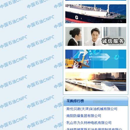
·姜堰市三联助剂有限公司
·新疆安维消防设施器材有限公司
·四川中光高技术研究所有限责任公司
·华北石油津工机械制造有限公司
·江苏天安防雷工程有限责任公司
·中国石化茂名石化分公司
·山东东营胜利工业园区
·上海山武控制仪表有限公司
·自贡五洲防腐安装有限公司
·上海赛科石油化工有限责任公司
·河北卓唯钢管制造有限公司
·上海高桥石化
·中国石化扬子石油化工股份有限公司
·中国石化上海石油化工股份有限公司
·中国石化长岭炼化公司
·中国石油长庆油田分公司
·中国石油宁夏石化分公司
·山东墨龙石油机械股份有限公司
·大庆油田物资集团
采购排行榜
·斯伦贝谢(天津)采油机械有限公司
·南阳防爆集团有限公司
·乳山市力久特种电机有限公司
·无锡西姆莱斯石油专用管制造有限公