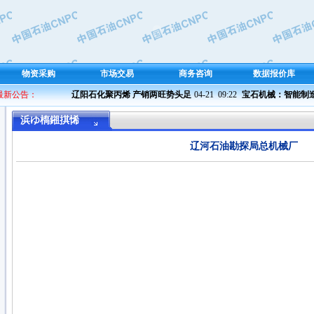
物资采购
市场交易
商务咨询
数据报价库
 最新公告：
辽阳石化聚丙烯 产销两旺势头足
04-21  09:22 
宝石机械：智能制造 铁
浜ゆ槗鎺掑悕
辽河石油勘探局总机械厂