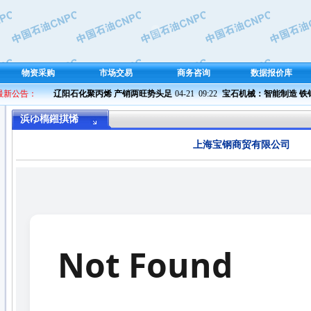
物资采购
市场交易
商务咨询
数据报价库
 最新公告：
辽阳石化聚丙烯 产销两旺势头足
04-21  09:22 
宝石机械：智能制造 铁钻工
浜ゆ槗鎺掑悕
上海宝钢商贸有限公司