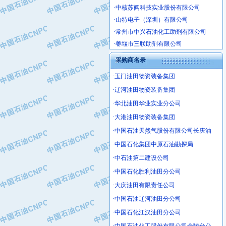
·山特电子（深圳）有限公司
·常州市中兴石油化工助剂有限公司
·姜堰市三联助剂有限公司
·四川中光高技术研究所有限责任公司
·江苏天安防雷工程有限责任公司
采购商名录
·山东东营胜利工业园区
·玉门油田物资装备集团
·自贡五洲防腐安装有限公司
·辽河油田物资装备集团
·成都长江水处理设备有限公司
·华北油田华业实业分公司
·中国石化镇海炼化分公司
·大港油田物资装备集团
·上海鼓风机厂有限公司
·中国石油天然气股份有限公司长庆油
·中核苏阀科技实业股份有限公司
·中国石化集团中原石油勘探局
·济南柴油机股份有限公司
·上海科瑞曼士德电源系统集成有限公
·中石油第二建设公司
·东方合金铸造厂
·中国石化胜利油田分公司
·保定北奥石油物探特种车辆制造有限
·大庆油田有限责任公司
·盘锦辽河油田天意石油装备有限公司
·中国石油辽河油田分公司
·中国石油天然气管道局穿越公司
·中国石化江汉油田分公司
·沧州市电气控制设备厂