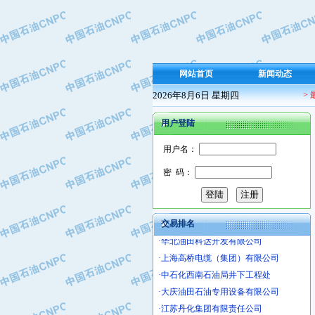
·盘锦辽河油田天意石油装备有限公司
·中国石油天然气管道局穿越公司
·沧州市电气控制设备厂
·中船重工中南装备有限责任公司
网站首页
新闻动态
·南石力天传动件有限公司
·浙江瑞普环境技术有限公司
2026年8月6日 星期四
>
·华北石油新大禹环保设备有限公司
用户登陆
·河北翼凌机械制造总厂
·萍乡市庞泰化工填料有限公司
用户名：
·实华(天津)国际贸易有限公司
密 码：
·上海宝钢商贸有限公司
·辽河石油勘探局总机械厂
·正泰集团
交易排名
·华北油田科达开发有限公司
·上海高桥电缆（集团）有限公司
·中石化西南石油局井下工程处
·大庆油田石油专用设备有限公司
·江苏丹化集团有限责任公司
·中核苏阀科技实业股份有限公司