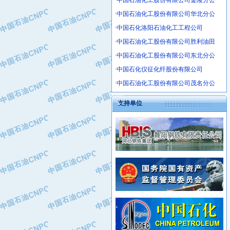
·中国石油化工股份有限公司金陵分公
·中船重工中南装备有限责任公司
·中国石油化工股份有限公司华北分公
·南石力天传动件有限公司
·中国石化洛阳石油化工工程公司
·浙江瑞普环境技术有限公司
·华北石油新大禹环保设备有限公司
·中国石油化工股份有限公司胜利油田
·河北翼凌机械制造总厂
·中国石油化工股份有限公司东北分公
·萍乡市庞泰化工填料有限公司
·中国石化仪征化纤股份有限公司
·实华(天津)国际贸易有限公司
·中国石油化工股份有限公司茂名分公
·上海宝钢商贸有限公司
·辽河石油勘探局总机械厂
支持单位
·正泰集团
·华北油田科达开发有限公司
·上海高桥电缆（集团）有限公司
·中石化西南石油局井下工程处
·中国石化茂名石化分公司
·大庆油田石油专用设备有限公司
·中国石油大港油田分公司
·江苏丹化集团有限责任公司
·靖江市天和泵业有限公司
·中核苏阀科技实业股份有限公司
·中油油气勘探软件国家工程研究中心
·山特电子（深圳）有限公司
·西安长庆钻宇集团咸阳石化有限公司
·常州市中兴石油化工助剂有限公司
·新疆新冠控制系统工程有限公司
·姜堰市三联助剂有限公司
·新疆安维消防设施器材有限公司