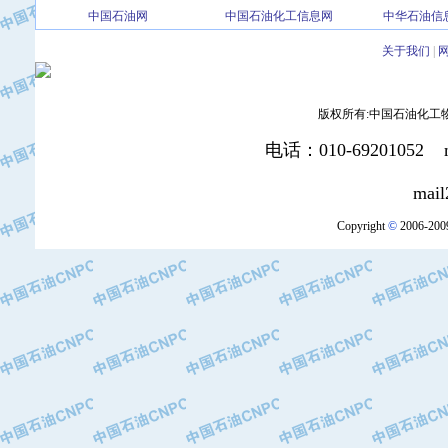
中国石油网
中国石油化工信息网
中华石油信
·北京三盈联合石油技术有限公司
·中国石油化工股份有限公司催化剂长
关于我们
|
·北京长空工业有限公司
·北京中旭阳光石油天然气科技有限公
版权所有:中国石油化工物资装
·托肯恒山科技（广州）有限公司
·北京德泰联华科技发展有限公司
电话：010-69201052 mai
·美钻石油钻采系统（上海）有限公司
·陕西爱瑞德控制工程有限公司
mail2:office
·成都皖东仪表电缆成套系统有限公司
Copyright
©
2006-2009
·成都中寰机电设备有限公司
·河北保定天威集团特变电气有限公司
·中国石油抚顺石化公司
·中国石油辽阳石油化纤公司
·托肯恒山科技（广州）有限公司
·中国石油兰州石油化工公司
·大庆油田飞马有限公司
·大庆油田有限责任公司
·中国石油辽河油田分公司