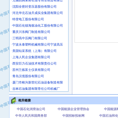
·沈阳全密封变压器股份有限公司
·河北华北石油天成实业集团有限公司
·特变电工股份有限公司
·中国石化镇海炼油化工股份有限公司
·重庆川东阀门制造有限公司
·三明高中压阀门有限公司
·宁波永泰塑料机械有限公司宁波高压
·美国钻采系统（上海）有限公司
·上海人民企业集团有限公司
·西安巨力石油技术有限责任公司
·苏州兰炼富士仪表有限公司
·青岛汉缆股份有限公司
·厦门市榕兴新世纪石油设备制造有限
·吉林石油集团有限责任公司机械厂
·大港油田集团中成机械制造有限公司
·承德司达石油装备开发公司
相关链接
·大港油田集团中成机械制造有限公司
中国石化润滑油公司
中国能源企业管理协会
中国能源
·四川明星电缆有限公司
中华人民共和国商务部
中国招标投标网
中国石油和
·中国石油大庆石油化工总厂