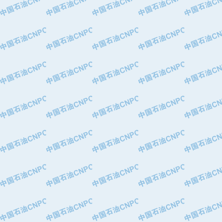
·中国石油化工股份有限公司催化剂长
·北京长空工业有限公司
·北京中旭阳光石油天然气科技有限公
·托肯恒山科技（广州）有限公司
·北京德泰联华科技发展有限公司
·美钻石油钻采系统（上海）有限公司
·陕西爱瑞德控制工程有限公司
·成都皖东仪表电缆成套系统有限公司
·成都中寰机电设备有限公司
·河北保定天威集团特变电气有限公司
·中国石油抚顺石化公司
·中国石油辽阳石油化纤公司
·托肯恒山科技（广州）有限公司
·中国石油兰州石油化工公司
·大庆油田飞马有限公司
·大庆油田有限责任公司
·中国石油辽河油田分公司
·中国石油华北油田公司
·中国石油锦西石化分公司