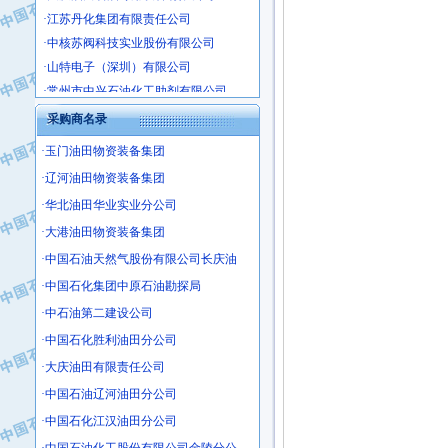
·江苏丹化集团有限责任公司
·中核苏阀科技实业股份有限公司
·山特电子（深圳）有限公司
·常州市中兴石油化工助剂有限公司
·姜堰市三联助剂有限公司
采购商名录
·四川中光高技术研究所有限责任公司
·江苏天安防雷工程有限责任公司
·玉门油田物资装备集团
·山东东营胜利工业园区
·辽河油田物资装备集团
·自贡五洲防腐安装有限公司
·华北油田华业实业分公司
·成都长江水处理设备有限公司
·大港油田物资装备集团
·中国石化镇海炼化分公司
·中国石油天然气股份有限公司长庆油
·上海鼓风机厂有限公司
·中国石化集团中原石油勘探局
·中核苏阀科技实业股份有限公司
·中石油第二建设公司
·济南柴油机股份有限公司
·中国石化胜利油田分公司
·上海科瑞曼士德电源系统集成有限公
·大庆油田有限责任公司
·东方合金铸造厂
·保定北奥石油物探特种车辆制造有限
·中国石油辽河油田分公司
·盘锦辽河油田天意石油装备有限公司
·中国石化江汉油田分公司
·中国石油天然气管道局穿越公司