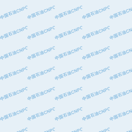
·中国石油华北油田公司
·中国石油锦西石化分公司
·大港油田集团有限责任公司
·天津钢管集团股份有限公司
·深圳市肯多斯实业发展有限公司
·山东墨龙石油机械股份有限公司
·瓦卢瑞克.曼内斯曼石油专用管（德
·无锡西姆莱斯石油专用管制造有限公
·武汉钢铁（集团）公司
·太原钢铁(集团)有限公司
·马鞍山钢铁股份有限公司
·中国石油天然气股份有限公司兰州石
·中国石化茂名石化分公司
·中国石油大港油田分公司
·靖江市天和泵业有限公司
·中油油气勘探软件国家工程研究中心
·西安长庆钻宇集团咸阳石化有限公司
·新疆新冠控制系统工程有限公司
·新疆安维消防设施器材有限公司