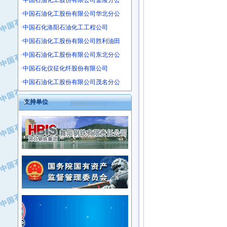
·中国石油化工股份有限公司金陵分公
·沧州市电气控制设备厂
·中国石油化工股份有限公司华北分公
·中船重工中南装备有限责任公司
·中国石化洛阳石油化工工程公司
·南石力天传动件有限公司
·中国石油化工股份有限公司胜利油田
·浙江瑞普环境技术有限公司
·中国石油化工股份有限公司东北分公
·华北石油新大禹环保设备有限公司
·中国石化仪征化纤股份有限公司
·河北翼凌机械制造总厂
·萍乡市庞泰化工填料有限公司
·中国石油化工股份有限公司茂名分公
·实华(天津)国际贸易有限公司
支持单位
·上海宝钢商贸有限公司
·辽河石油勘探局总机械厂
·正泰集团
·华北油田科达开发有限公司
·上海高桥电缆（集团）有限公司
·中石化西南石油局井下工程处
·中国石化茂名石化分公司
·大庆油田石油专用设备有限公司
·中国石油大港油田分公司
·江苏丹化集团有限责任公司
·靖江市天和泵业有限公司
·中核苏阀科技实业股份有限公司
·中油油气勘探软件国家工程研究中心
·山特电子（深圳）有限公司
·西安长庆钻宇集团咸阳石化有限公司
·常州市中兴石油化工助剂有限公司