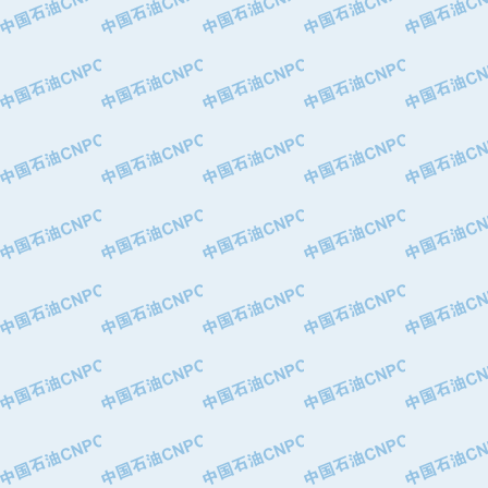
·华北石油津工机械制造有限公司
·中国石化茂名石化分公司
·上海山武控制仪表有限公司
·上海赛科石油化工有限责任公司
·河北卓唯钢管制造有限公司
·上海高桥石化
·中国石化扬子石油化工股份有限公司
·中国石化上海石油化工股份有限公司
·中国石化长岭炼化公司
·中国石油长庆油田分公司
·中国石油宁夏石化分公司
·山东墨龙石油机械股份有限公司
·大庆油田物资集团
·斯伦贝谢(天津)采油机械有限公司
·南阳防爆集团有限公司
·乳山市力久特种电机有限公司
·无锡西姆莱斯石油专用管制造有限公
·沈阳全密封变压器股份有限公司
·河北华北石油天成实业集团有限公司