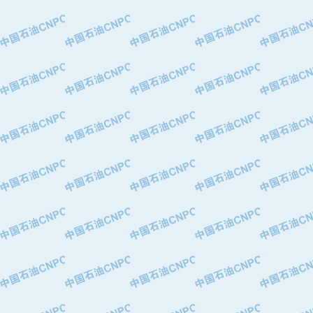
·大港油田集团有限责任公司
·天津钢管集团股份有限公司
·深圳市肯多斯实业发展有限公司
·山东墨龙石油机械股份有限公司
·瓦卢瑞克.曼内斯曼石油专用管（德
·无锡西姆莱斯石油专用管制造有限公
·武汉钢铁（集团）公司
·太原钢铁(集团)有限公司
·马鞍山钢铁股份有限公司
·中国石油天然气股份有限公司兰州石