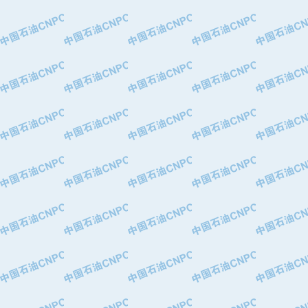
·特变电工股份有限公司
·中国石化镇海炼油化工股份有限公司
·重庆川东阀门制造有限公司
·三明高中压阀门有限公司
·宁波永泰塑料机械有限公司宁波高压
·美国钻采系统（上海）有限公司
·上海人民企业集团有限公司
·西安巨力石油技术有限责任公司
·苏州兰炼富士仪表有限公司
·青岛汉缆股份有限公司
·厦门市榕兴新世纪石油设备制造有限
·吉林石油集团有限责任公司机械厂
·大港油田集团中成机械制造有限公司
·承德司达石油装备开发公司
·大港油田集团中成机械制造有限公司
·四川明星电缆有限公司
·中国石油大庆石油化工总厂
·北京三盈联合石油技术有限公司