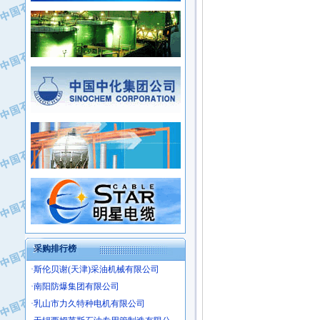
·新疆新冠控制系统工程有限公司
·姜堰市三联助剂有限公司
·新疆安维消防设施器材有限公司
·四川中光高技术研究所有限责任公司
·华北石油津工机械制造有限公司
·江苏天安防雷工程有限责任公司
·中国石化茂名石化分公司
·山东东营胜利工业园区
·上海山武控制仪表有限公司
·自贡五洲防腐安装有限公司
·上海赛科石油化工有限责任公司
·河北卓唯钢管制造有限公司
·上海高桥石化
·中国石化扬子石油化工股份有限公司
·中国石化上海石油化工股份有限公司
·中国石化长岭炼化公司
·中国石油长庆油田分公司
·中国石油宁夏石化分公司
·山东墨龙石油机械股份有限公司
·大庆油田物资集团
采购排行榜
·斯伦贝谢(天津)采油机械有限公司
·南阳防爆集团有限公司
·乳山市力久特种电机有限公司
·无锡西姆莱斯石油专用管制造有限公