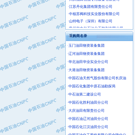
·江苏丹化集团有限责任公司
·中核苏阀科技实业股份有限公司
·山特电子（深圳）有限公司
·常州市中兴石油化工助剂有限公司
·姜堰市三联助剂有限公司
采购商名录
·四川中光高技术研究所有限责任公司
·江苏天安防雷工程有限责任公司
·玉门油田物资装备集团
·山东东营胜利工业园区
·辽河油田物资装备集团
·自贡五洲防腐安装有限公司
·华北油田华业实业分公司
·成都长江水处理设备有限公司
·大港油田物资装备集团
·中国石化镇海炼化分公司
·中国石油天然气股份有限公司长庆油
·上海鼓风机厂有限公司
·中国石化集团中原石油勘探局
·中核苏阀科技实业股份有限公司
·中石油第二建设公司
·济南柴油机股份有限公司
·中国石化胜利油田分公司
·上海科瑞曼士德电源系统集成有限公
·大庆油田有限责任公司
·东方合金铸造厂
·保定北奥石油物探特种车辆制造有限
·中国石油辽河油田分公司
·盘锦辽河油田天意石油装备有限公司
·中国石化江汉油田分公司
·中国石油天然气管道局穿越公司