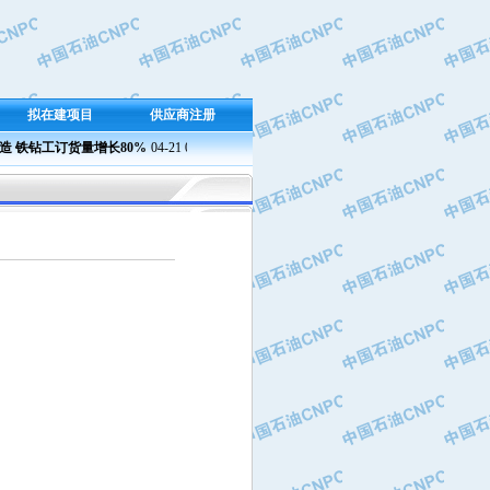
拟在建项目
供应商注册
铁钻工订货量增长80%
04-21 09:23
兰州石化成功产出新国标半精炼石蜡
04-21 09:37 