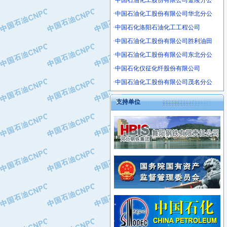
·中国石油化工股份有限公司金陵分公
·沧州市电气控制设备厂
·中国石油化工股份有限公司华北分公
·中船重工中南装备有限责任公司
·中国石化洛阳石油化工工程公司
·南石力天传动件有限公司
·中国石油化工股份有限公司胜利油田
·浙江瑞普环境技术有限公司
·中国石油化工股份有限公司东北分公
·华北石油新大禹环保设备有限公司
·中国石化仪征化纤股份有限公司
·河北翼凌机械制造总厂
·萍乡市庞泰化工填料有限公司
·中国石油化工股份有限公司茂名分公
·实华(天津)国际贸易有限公司
支持单位
·上海宝钢商贸有限公司
·辽河石油勘探局总机械厂
·正泰集团
·华北油田科达开发有限公司
·上海高桥电缆（集团）有限公司
·中石化西南石油局井下工程处
·中国石化茂名石化分公司
·大庆油田石油专用设备有限公司
·中国石油大港油田分公司
·江苏丹化集团有限责任公司
·靖江市天和泵业有限公司
·中核苏阀科技实业股份有限公司
·中油油气勘探软件国家工程研究中心
·山特电子（深圳）有限公司
·西安长庆钻宇集团咸阳石化有限公司