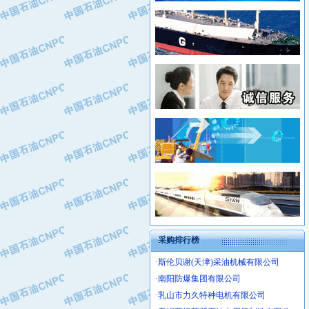
·常州市中兴石油化工助剂有限公司
·新疆新冠控制系统工程有限公司
·姜堰市三联助剂有限公司
·新疆安维消防设施器材有限公司
·四川中光高技术研究所有限责任公司
·华北石油津工机械制造有限公司
·江苏天安防雷工程有限责任公司
·中国石化茂名石化分公司
·山东东营胜利工业园区
·上海山武控制仪表有限公司
·自贡五洲防腐安装有限公司
·上海赛科石油化工有限责任公司
·河北卓唯钢管制造有限公司
·上海高桥石化
·中国石化扬子石油化工股份有限公司
·中国石化上海石油化工股份有限公司
·中国石化长岭炼化公司
·中国石油长庆油田分公司
·中国石油宁夏石化分公司
·山东墨龙石油机械股份有限公司
·大庆油田物资集团
采购排行榜
·斯伦贝谢(天津)采油机械有限公司
·南阳防爆集团有限公司
·乳山市力久特种电机有限公司
·无锡西姆莱斯石油专用管制造有限公