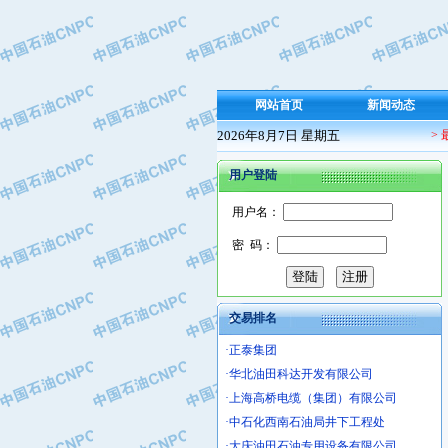
·保定北奥石油物探特种车辆制造有限
·盘锦辽河油田天意石油装备有限公司
·中国石油天然气管道局穿越公司
·沧州市电气控制设备厂
网站首页
新闻动态
·中船重工中南装备有限责任公司
2026年8月7日 星期五
>
·南石力天传动件有限公司
·浙江瑞普环境技术有限公司
用户登陆
·华北石油新大禹环保设备有限公司
用户名：
·河北翼凌机械制造总厂
·萍乡市庞泰化工填料有限公司
密 码：
·实华(天津)国际贸易有限公司
·上海宝钢商贸有限公司
·辽河石油勘探局总机械厂
交易排名
·正泰集团
·华北油田科达开发有限公司
·上海高桥电缆（集团）有限公司
·中石化西南石油局井下工程处
·大庆油田石油专用设备有限公司