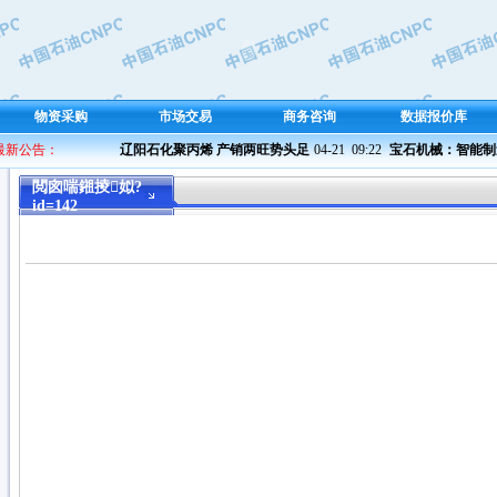
物资采购
市场交易
商务咨询
数据报价库
 最新公告：
辽阳石化聚丙烯 产销两旺势头足
04-21  09:22 
宝石机械：智能制造 
閲囪喘鎺掕姒?
id=142