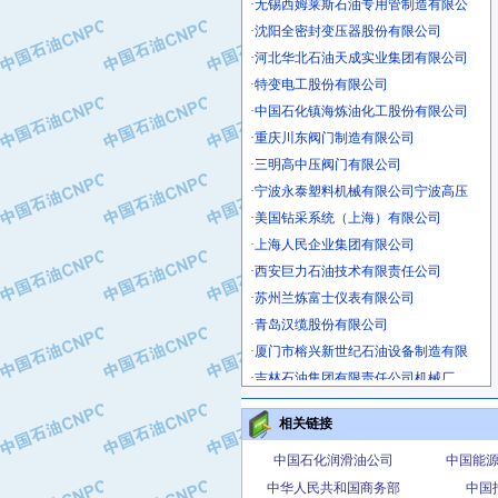
·沈阳全密封变压器股份有限公司
·河北华北石油天成实业集团有限公司
·特变电工股份有限公司
·中国石化镇海炼油化工股份有限公司
·重庆川东阀门制造有限公司
·三明高中压阀门有限公司
·宁波永泰塑料机械有限公司宁波高压
·美国钻采系统（上海）有限公司
·上海人民企业集团有限公司
·西安巨力石油技术有限责任公司
·苏州兰炼富士仪表有限公司
·青岛汉缆股份有限公司
·厦门市榕兴新世纪石油设备制造有限
·吉林石油集团有限责任公司机械厂
·大港油田集团中成机械制造有限公司
·承德司达石油装备开发公司
相关链接
·大港油田集团中成机械制造有限公司
中国石化润滑油公司
中国能
·四川明星电缆有限公司
中华人民共和国商务部
中国
·中国石油大庆石油化工总厂