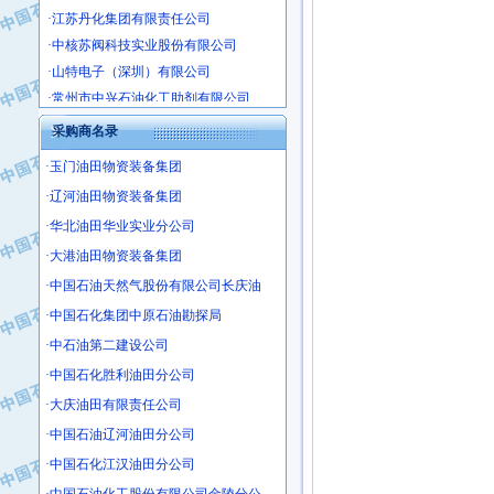
·江苏丹化集团有限责任公司
·中核苏阀科技实业股份有限公司
·山特电子（深圳）有限公司
·常州市中兴石油化工助剂有限公司
·姜堰市三联助剂有限公司
采购商名录
·四川中光高技术研究所有限责任公司
·江苏天安防雷工程有限责任公司
·玉门油田物资装备集团
·山东东营胜利工业园区
·辽河油田物资装备集团
·自贡五洲防腐安装有限公司
·华北油田华业实业分公司
·成都长江水处理设备有限公司
·大港油田物资装备集团
·中国石化镇海炼化分公司
·中国石油天然气股份有限公司长庆油
·上海鼓风机厂有限公司
·中国石化集团中原石油勘探局
·中核苏阀科技实业股份有限公司
·中石油第二建设公司
·济南柴油机股份有限公司
·中国石化胜利油田分公司
·上海科瑞曼士德电源系统集成有限公
·东方合金铸造厂
·大庆油田有限责任公司
·保定北奥石油物探特种车辆制造有限
·中国石油辽河油田分公司
·盘锦辽河油田天意石油装备有限公司
·中国石化江汉油田分公司
·中国石油天然气管道局穿越公司