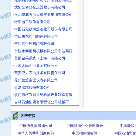
·沈阳全密封变压器股份有限公司
·河北华北石油天成实业集团有限公司
·特变电工股份有限公司
·中国石化镇海炼油化工股份有限公司
·重庆川东阀门制造有限公司
·三明高中压阀门有限公司
·宁波永泰塑料机械有限公司宁波高压
·美国钻采系统（上海）有限公司
·上海人民企业集团有限公司
·西安巨力石油技术有限责任公司
·苏州兰炼富士仪表有限公司
·青岛汉缆股份有限公司
·厦门市榕兴新世纪石油设备制造有限
·吉林石油集团有限责任公司机械厂
·大港油田集团中成机械制造有限公司
·承德司达石油装备开发公司
相关链接
·大港油田集团中成机械制造有限公司
中国石化润滑油公司
中国能源企业管理协会
中国能源
·四川明星电缆有限公司
中华人民共和国商务部
中国招标投标网
中国石油和
·中国石油大庆石油化工总厂