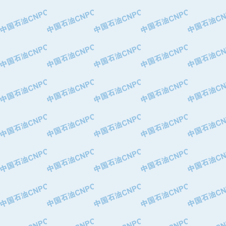
·中国石油华北油田公司
·中国石油锦西石化分公司
·大港油田集团有限责任公司
·天津钢管集团股份有限公司
·深圳市肯多斯实业发展有限公司
·山东墨龙石油机械股份有限公司
·瓦卢瑞克.曼内斯曼石油专用管（德
·无锡西姆莱斯石油专用管制造有限公
·武汉钢铁（集团）公司
·太原钢铁(集团)有限公司
·马鞍山钢铁股份有限公司
·中国石油天然气股份有限公司兰州石
·中国石化茂名石化分公司
·中国石油大港油田分公司
·靖江市天和泵业有限公司
·中油油气勘探软件国家工程研究中心
·西安长庆钻宇集团咸阳石化有限公司
·新疆新冠控制系统工程有限公司
·新疆安维消防设施器材有限公司