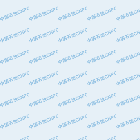
·大港油田集团有限责任公司
·天津钢管集团股份有限公司
·深圳市肯多斯实业发展有限公司
·山东墨龙石油机械股份有限公司
·瓦卢瑞克.曼内斯曼石油专用管（德
·无锡西姆莱斯石油专用管制造有限公
·武汉钢铁（集团）公司
·太原钢铁(集团)有限公司
·马鞍山钢铁股份有限公司
·中国石油天然气股份有限公司兰州石