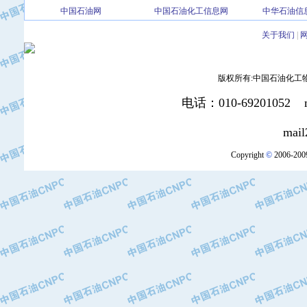
中国石油网
中国石油化工信息网
中华石油信
·北京三盈联合石油技术有限公司
·中国石油化工股份有限公司催化剂长
关于我们
|
·北京长空工业有限公司
·北京中旭阳光石油天然气科技有限公
·托肯恒山科技（广州）有限公司
版权所有:中国石油化工物资装
·北京德泰联华科技发展有限公司
电话：010-69201052 mai
·美钻石油钻采系统（上海）有限公司
·陕西爱瑞德控制工程有限公司
mail2:office
·成都皖东仪表电缆成套系统有限公司
Copyright
©
2006-2009
·成都中寰机电设备有限公司
·河北保定天威集团特变电气有限公司
·中国石油抚顺石化公司
·中国石油辽阳石油化纤公司
·托肯恒山科技（广州）有限公司
·中国石油兰州石油化工公司
·大庆油田飞马有限公司
·大庆油田有限责任公司
·中国石油辽河油田分公司