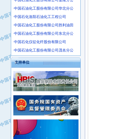
·中国石油化工股份有限公司金陵分公
·沧州市电气控制设备厂
·中国石油化工股份有限公司华北分公
·中船重工中南装备有限责任公司
·中国石化洛阳石油化工工程公司
·南石力天传动件有限公司
·中国石油化工股份有限公司胜利油田
·浙江瑞普环境技术有限公司
·中国石油化工股份有限公司东北分公
·华北石油新大禹环保设备有限公司
·河北翼凌机械制造总厂
·中国石化仪征化纤股份有限公司
·萍乡市庞泰化工填料有限公司
·中国石油化工股份有限公司茂名分公
·实华(天津)国际贸易有限公司
支持单位
·上海宝钢商贸有限公司
·辽河石油勘探局总机械厂
·正泰集团
·华北油田科达开发有限公司
·上海高桥电缆（集团）有限公司
·中石化西南石油局井下工程处
·中国石化茂名石化分公司
·大庆油田石油专用设备有限公司
·中国石油大港油田分公司
·江苏丹化集团有限责任公司
·靖江市天和泵业有限公司
·中核苏阀科技实业股份有限公司
·中油油气勘探软件国家工程研究中心
·山特电子（深圳）有限公司
·西安长庆钻宇集团咸阳石化有限公司
·常州市中兴石油化工助剂有限公司