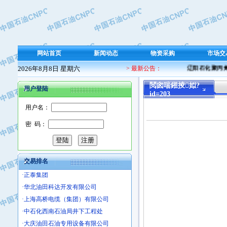
·保定北奥石油物探特种车辆制造有限
·盘锦辽河油田天意石油装备有限公司
·中国石油天然气管道局穿越公司
·沧州市电气控制设备厂
网站首页
新闻动态
物资采购
市场交
·中船重工中南装备有限责任公司
2026年8月8日 星期六
> 最新公告：
辽阳石化聚丙烯 
·南石力天传动件有限公司
·浙江瑞普环境技术有限公司
閲囪喘鎺掕姒?
用户登陆
id=203
·华北石油新大禹环保设备有限公司
·河北翼凌机械制造总厂
用户名：
·萍乡市庞泰化工填料有限公司
密 码：
·实华(天津)国际贸易有限公司
·上海宝钢商贸有限公司
·辽河石油勘探局总机械厂
交易排名
·正泰集团
·华北油田科达开发有限公司
·上海高桥电缆（集团）有限公司
·中石化西南石油局井下工程处
·大庆油田石油专用设备有限公司