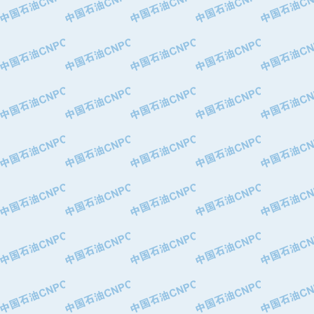
·中国石油化工股份有限公司催化剂长
·北京长空工业有限公司
·北京中旭阳光石油天然气科技有限公
·托肯恒山科技（广州）有限公司
·北京德泰联华科技发展有限公司
·美钻石油钻采系统（上海）有限公司
·陕西爱瑞德控制工程有限公司
·成都皖东仪表电缆成套系统有限公司
·成都中寰机电设备有限公司
·河北保定天威集团特变电气有限公司
·中国石油抚顺石化公司
·中国石油辽阳石油化纤公司
·托肯恒山科技（广州）有限公司
·中国石油兰州石油化工公司
·大庆油田飞马有限公司
·大庆油田有限责任公司
·中国石油辽河油田分公司
·中国石油华北油田公司
·中国石油锦西石化分公司