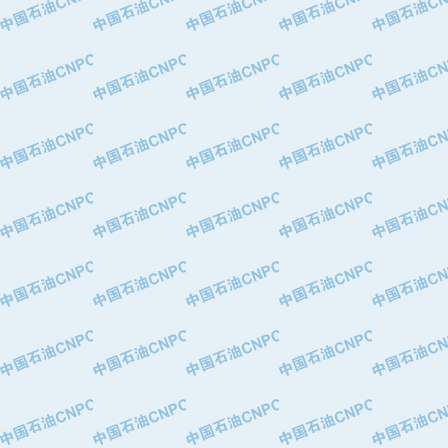
·华北石油津工机械制造有限公司
·中国石化茂名石化分公司
·上海山武控制仪表有限公司
·上海赛科石油化工有限责任公司
·河北卓唯钢管制造有限公司
·上海高桥石化
·中国石化扬子石油化工股份有限公司
·中国石化上海石油化工股份有限公司
·中国石化长岭炼化公司
·中国石油长庆油田分公司
·中国石油宁夏石化分公司
·山东墨龙石油机械股份有限公司
·大庆油田物资集团
·斯伦贝谢(天津)采油机械有限公司
·南阳防爆集团有限公司
·乳山市力久特种电机有限公司
·无锡西姆莱斯石油专用管制造有限公
·沈阳全密封变压器股份有限公司
·河北华北石油天成实业集团有限公司