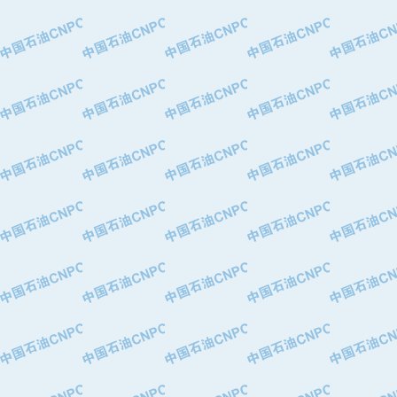
·特变电工股份有限公司
·中国石化镇海炼油化工股份有限公司
·重庆川东阀门制造有限公司
·三明高中压阀门有限公司
·宁波永泰塑料机械有限公司宁波高压
·美国钻采系统（上海）有限公司
·上海人民企业集团有限公司
·西安巨力石油技术有限责任公司
·苏州兰炼富士仪表有限公司
·青岛汉缆股份有限公司
·厦门市榕兴新世纪石油设备制造有限
·吉林石油集团有限责任公司机械厂
·大港油田集团中成机械制造有限公司
·承德司达石油装备开发公司
·大港油田集团中成机械制造有限公司
·四川明星电缆有限公司
·中国石油大庆石油化工总厂
·北京三盈联合石油技术有限公司