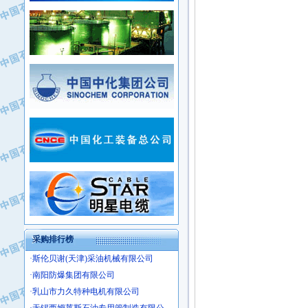
·新疆新冠控制系统工程有限公司
·姜堰市三联助剂有限公司
·新疆安维消防设施器材有限公司
·四川中光高技术研究所有限责任公司
·华北石油津工机械制造有限公司
·江苏天安防雷工程有限责任公司
·中国石化茂名石化分公司
·山东东营胜利工业园区
·上海山武控制仪表有限公司
·自贡五洲防腐安装有限公司
·上海赛科石油化工有限责任公司
·河北卓唯钢管制造有限公司
·上海高桥石化
·中国石化扬子石油化工股份有限公司
·中国石化上海石油化工股份有限公司
·中国石化长岭炼化公司
·中国石油长庆油田分公司
·中国石油宁夏石化分公司
·山东墨龙石油机械股份有限公司
·大庆油田物资集团
采购排行榜
·斯伦贝谢(天津)采油机械有限公司
·南阳防爆集团有限公司
·乳山市力久特种电机有限公司
·无锡西姆莱斯石油专用管制造有限公