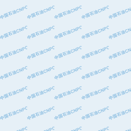
·中国石油华北油田公司
·中国石油锦西石化分公司
·大港油田集团有限责任公司
·天津钢管集团股份有限公司
·深圳市肯多斯实业发展有限公司
·山东墨龙石油机械股份有限公司
·瓦卢瑞克.曼内斯曼石油专用管（德
·无锡西姆莱斯石油专用管制造有限公
·武汉钢铁（集团）公司
·太原钢铁(集团)有限公司
·马鞍山钢铁股份有限公司
·中国石油天然气股份有限公司兰州石
·中国石化茂名石化分公司
·中国石油大港油田分公司
·靖江市天和泵业有限公司
·中油油气勘探软件国家工程研究中心
·西安长庆钻宇集团咸阳石化有限公司
·新疆新冠控制系统工程有限公司
·新疆安维消防设施器材有限公司