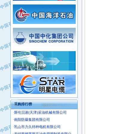
·新疆新冠控制系统工程有限公司
·姜堰市三联助剂有限公司
·新疆安维消防设施器材有限公司
·四川中光高技术研究所有限责任公司
·华北石油津工机械制造有限公司
·江苏天安防雷工程有限责任公司
·中国石化茂名石化分公司
·山东东营胜利工业园区
·上海山武控制仪表有限公司
·自贡五洲防腐安装有限公司
·上海赛科石油化工有限责任公司
·河北卓唯钢管制造有限公司
·上海高桥石化
·中国石化扬子石油化工股份有限公司
·中国石化上海石油化工股份有限公司
·中国石化长岭炼化公司
·中国石油长庆油田分公司
·中国石油宁夏石化分公司
·山东墨龙石油机械股份有限公司
·大庆油田物资集团
采购排行榜
·斯伦贝谢(天津)采油机械有限公司
·南阳防爆集团有限公司
·乳山市力久特种电机有限公司
·无锡西姆莱斯石油专用管制造有限公