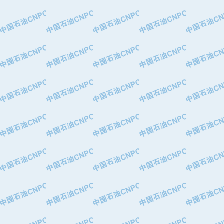
·大港油田集团有限责任公司
·天津钢管集团股份有限公司
·深圳市肯多斯实业发展有限公司
·山东墨龙石油机械股份有限公司
·瓦卢瑞克.曼内斯曼石油专用管（德
·无锡西姆莱斯石油专用管制造有限公
·武汉钢铁（集团）公司
·太原钢铁(集团)有限公司
·马鞍山钢铁股份有限公司
·中国石油天然气股份有限公司兰州石