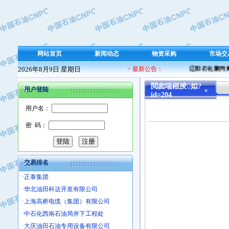
·保定北奥石油物探特种车辆制造有限
·盘锦辽河油田天意石油装备有限公司
·中国石油天然气管道局穿越公司
·沧州市电气控制设备厂
网站首页
新闻动态
物资采购
市场交
·中船重工中南装备有限责任公司
2026年8月9日 星期日
> 最新公告：
辽阳石化聚丙烯 
·南石力天传动件有限公司
·浙江瑞普环境技术有限公司
閲囪喘鎺掕姒?
用户登陆
id=204
·华北石油新大禹环保设备有限公司
·河北翼凌机械制造总厂
用户名：
·萍乡市庞泰化工填料有限公司
密 码：
·实华(天津)国际贸易有限公司
·上海宝钢商贸有限公司
·辽河石油勘探局总机械厂
交易排名
·正泰集团
·华北油田科达开发有限公司
·上海高桥电缆（集团）有限公司
·中石化西南石油局井下工程处
·大庆油田石油专用设备有限公司