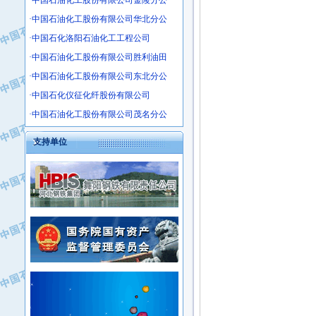
·中国石油化工股份有限公司金陵分公
·沧州市电气控制设备厂
·中国石油化工股份有限公司华北分公
·中船重工中南装备有限责任公司
·中国石化洛阳石油化工工程公司
·南石力天传动件有限公司
·中国石油化工股份有限公司胜利油田
·浙江瑞普环境技术有限公司
·中国石油化工股份有限公司东北分公
·华北石油新大禹环保设备有限公司
·河北翼凌机械制造总厂
·中国石化仪征化纤股份有限公司
·萍乡市庞泰化工填料有限公司
·中国石油化工股份有限公司茂名分公
·实华(天津)国际贸易有限公司
支持单位
·上海宝钢商贸有限公司
·辽河石油勘探局总机械厂
·正泰集团
·华北油田科达开发有限公司
·上海高桥电缆（集团）有限公司
·中石化西南石油局井下工程处
·中国石化茂名石化分公司
·大庆油田石油专用设备有限公司
·中国石油大港油田分公司
·江苏丹化集团有限责任公司
·靖江市天和泵业有限公司
·中核苏阀科技实业股份有限公司
·中油油气勘探软件国家工程研究中心
·山特电子（深圳）有限公司
·西安长庆钻宇集团咸阳石化有限公司
·常州市中兴石油化工助剂有限公司