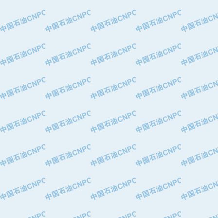
·特变电工股份有限公司
·中国石化镇海炼油化工股份有限公司
·重庆川东阀门制造有限公司
·三明高中压阀门有限公司
·宁波永泰塑料机械有限公司宁波高压
·美国钻采系统（上海）有限公司
·上海人民企业集团有限公司
·西安巨力石油技术有限责任公司
·苏州兰炼富士仪表有限公司
·青岛汉缆股份有限公司
·厦门市榕兴新世纪石油设备制造有限
·吉林石油集团有限责任公司机械厂
·大港油田集团中成机械制造有限公司
·承德司达石油装备开发公司
·大港油田集团中成机械制造有限公司
·四川明星电缆有限公司
·中国石油大庆石油化工总厂
·北京三盈联合石油技术有限公司