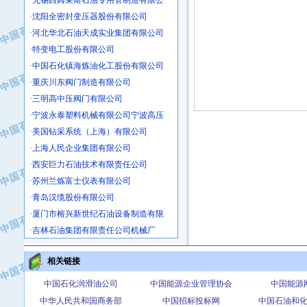
·沈阳全密封变压器股份有限公司
·河北华北石油天成实业集团有限公司
·特变电工股份有限公司
·中国石化镇海炼油化工股份有限公司
·重庆川东阀门制造有限公司
·三明高中压阀门有限公司
·宁波永泰塑料机械有限公司宁波高压
·美国钻采系统（上海）有限公司
·上海人民企业集团有限公司
·西安巨力石油技术有限责任公司
·苏州兰炼富士仪表有限公司
·青岛汉缆股份有限公司
·厦门市榕兴新世纪石油设备制造有限
·吉林石油集团有限责任公司机械厂
·大港油田集团中成机械制造有限公司
·承德司达石油装备开发公司
相关链接
·大港油田集团中成机械制造有限公司
中国石化润滑油公司
中国能源企业管理协会
中国能源
·四川明星电缆有限公司
中华人民共和国商务部
中国招标投标网
中国石油和
·中国石油大庆石油化工总厂