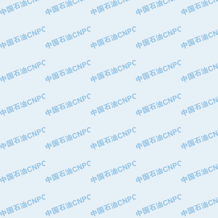
·华北石油津工机械制造有限公司
·中国石化茂名石化分公司
·上海山武控制仪表有限公司
·上海赛科石油化工有限责任公司
·河北卓唯钢管制造有限公司
·上海高桥石化
·中国石化扬子石油化工股份有限公司
·中国石化上海石油化工股份有限公司
·中国石化长岭炼化公司
·中国石油长庆油田分公司
·中国石油宁夏石化分公司
·山东墨龙石油机械股份有限公司
·大庆油田物资集团
·斯伦贝谢(天津)采油机械有限公司
·南阳防爆集团有限公司
·乳山市力久特种电机有限公司
·无锡西姆莱斯石油专用管制造有限公
·沈阳全密封变压器股份有限公司
·河北华北石油天成实业集团有限公司