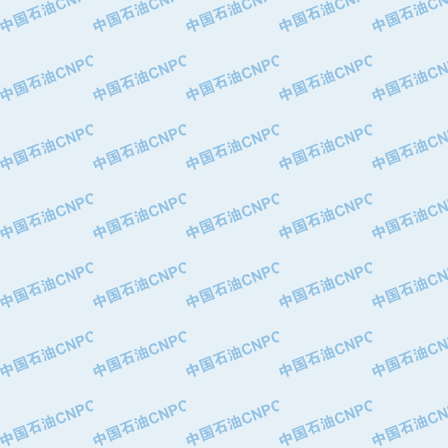
·中国石油化工股份有限公司催化剂长
·北京长空工业有限公司
·北京中旭阳光石油天然气科技有限公
·托肯恒山科技（广州）有限公司
·北京德泰联华科技发展有限公司
·美钻石油钻采系统（上海）有限公司
·陕西爱瑞德控制工程有限公司
·成都皖东仪表电缆成套系统有限公司
·成都中寰机电设备有限公司
·河北保定天威集团特变电气有限公司
·中国石油抚顺石化公司
·中国石油辽阳石油化纤公司
·托肯恒山科技（广州）有限公司
·中国石油兰州石油化工公司
·大庆油田飞马有限公司
·大庆油田有限责任公司
·中国石油辽河油田分公司
·中国石油华北油田公司
·中国石油锦西石化分公司