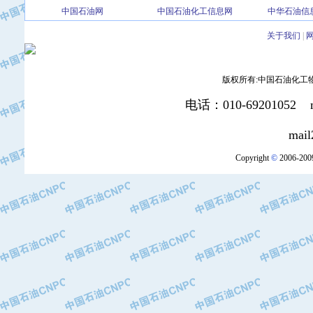
中国石油网
中国石油化工信息网
中华石油信
·北京三盈联合石油技术有限公司
·中国石油化工股份有限公司催化剂长
关于我们
|
·北京长空工业有限公司
·北京中旭阳光石油天然气科技有限公
·托肯恒山科技（广州）有限公司
版权所有:中国石油化工物资装
·北京德泰联华科技发展有限公司
电话：010-69201052 mai
·美钻石油钻采系统（上海）有限公司
·陕西爱瑞德控制工程有限公司
mail2:office
·成都皖东仪表电缆成套系统有限公司
Copyright
©
2006-2009
·成都中寰机电设备有限公司
·河北保定天威集团特变电气有限公司
·中国石油抚顺石化公司
·中国石油辽阳石油化纤公司
·托肯恒山科技（广州）有限公司
·中国石油兰州石油化工公司
·大庆油田飞马有限公司
·大庆油田有限责任公司
·中国石油辽河油田分公司