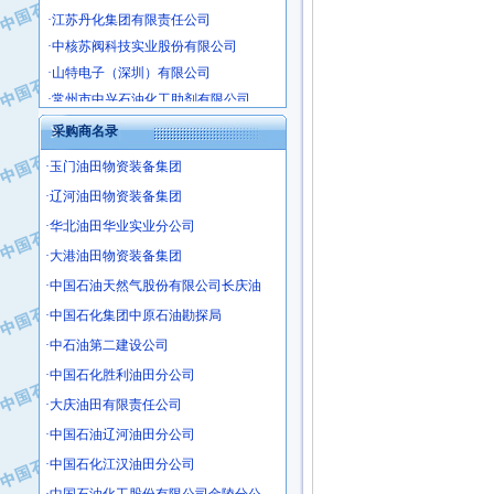
·江苏丹化集团有限责任公司
·中核苏阀科技实业股份有限公司
·山特电子（深圳）有限公司
·常州市中兴石油化工助剂有限公司
·姜堰市三联助剂有限公司
采购商名录
·四川中光高技术研究所有限责任公司
·江苏天安防雷工程有限责任公司
·玉门油田物资装备集团
·山东东营胜利工业园区
·辽河油田物资装备集团
·自贡五洲防腐安装有限公司
·华北油田华业实业分公司
·成都长江水处理设备有限公司
·大港油田物资装备集团
·中国石化镇海炼化分公司
·中国石油天然气股份有限公司长庆油
·上海鼓风机厂有限公司
·中国石化集团中原石油勘探局
·中核苏阀科技实业股份有限公司
·中石油第二建设公司
·济南柴油机股份有限公司
·中国石化胜利油田分公司
·上海科瑞曼士德电源系统集成有限公
·东方合金铸造厂
·大庆油田有限责任公司
·保定北奥石油物探特种车辆制造有限
·中国石油辽河油田分公司
·盘锦辽河油田天意石油装备有限公司
·中国石化江汉油田分公司
·中国石油天然气管道局穿越公司