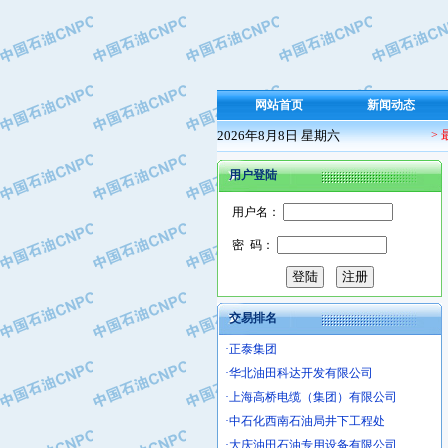
·保定北奥石油物探特种车辆制造有限
·盘锦辽河油田天意石油装备有限公司
·中国石油天然气管道局穿越公司
·沧州市电气控制设备厂
网站首页
新闻动态
·中船重工中南装备有限责任公司
2026年8月8日 星期六
>
·南石力天传动件有限公司
·浙江瑞普环境技术有限公司
用户登陆
·华北石油新大禹环保设备有限公司
·河北翼凌机械制造总厂
用户名：
·萍乡市庞泰化工填料有限公司
密 码：
·实华(天津)国际贸易有限公司
·上海宝钢商贸有限公司
·辽河石油勘探局总机械厂
交易排名
·正泰集团
·华北油田科达开发有限公司
·上海高桥电缆（集团）有限公司
·中石化西南石油局井下工程处
·大庆油田石油专用设备有限公司