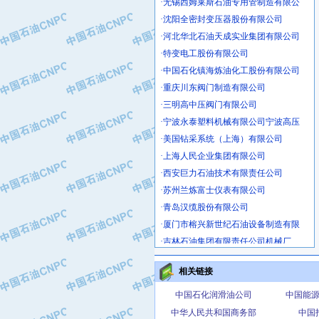
·沈阳全密封变压器股份有限公司
·河北华北石油天成实业集团有限公司
·特变电工股份有限公司
·中国石化镇海炼油化工股份有限公司
·重庆川东阀门制造有限公司
·三明高中压阀门有限公司
·宁波永泰塑料机械有限公司宁波高压
·美国钻采系统（上海）有限公司
·上海人民企业集团有限公司
·西安巨力石油技术有限责任公司
·苏州兰炼富士仪表有限公司
·青岛汉缆股份有限公司
·厦门市榕兴新世纪石油设备制造有限
·吉林石油集团有限责任公司机械厂
·大港油田集团中成机械制造有限公司
·承德司达石油装备开发公司
相关链接
·大港油田集团中成机械制造有限公司
中国石化润滑油公司
中国能
·四川明星电缆有限公司
中华人民共和国商务部
中国
·中国石油大庆石油化工总厂