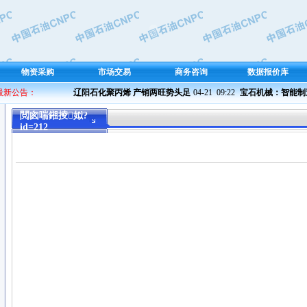
物资采购
市场交易
商务咨询
数据报价库
 最新公告：
辽阳石化聚丙烯 产销两旺势头足
04-21  09:22 
宝石机械：智能制造 
閲囪喘鎺掕姒?
id=212