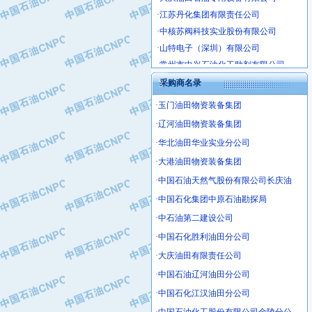
·江苏丹化集团有限责任公司
·中核苏阀科技实业股份有限公司
·山特电子（深圳）有限公司
·常州市中兴石油化工助剂有限公司
·姜堰市三联助剂有限公司
采购商名录
·四川中光高技术研究所有限责任公司
·江苏天安防雷工程有限责任公司
·玉门油田物资装备集团
·山东东营胜利工业园区
·辽河油田物资装备集团
·自贡五洲防腐安装有限公司
·华北油田华业实业分公司
·成都长江水处理设备有限公司
·大港油田物资装备集团
·中国石化镇海炼化分公司
·中国石油天然气股份有限公司长庆油
·上海鼓风机厂有限公司
·中国石化集团中原石油勘探局
·中核苏阀科技实业股份有限公司
·中石油第二建设公司
·济南柴油机股份有限公司
·中国石化胜利油田分公司
·上海科瑞曼士德电源系统集成有限公
·东方合金铸造厂
·大庆油田有限责任公司
·保定北奥石油物探特种车辆制造有限
·中国石油辽河油田分公司
·盘锦辽河油田天意石油装备有限公司
·中国石化江汉油田分公司
·中国石油天然气管道局穿越公司