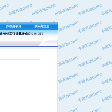
拟在建项目
供应商注册
铁钻工订货量增长80%
04-21 09:23
兰州石化成功产出新国标半精炼石蜡
04-21 09:37 