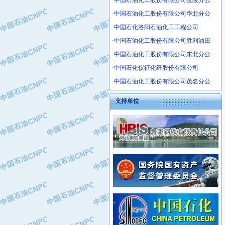
·中国石油化工股份有限公司金陵分公
·沧州市电气控制设备厂
·中国石油化工股份有限公司华北分公
·中船重工中南装备有限责任公司
·中国石化洛阳石油化工工程公司
·南石力天传动件有限公司
·中国石油化工股份有限公司胜利油田
·浙江瑞普环境技术有限公司
·中国石油化工股份有限公司东北分公
·华北石油新大禹环保设备有限公司
·河北翼凌机械制造总厂
·中国石化仪征化纤股份有限公司
·萍乡市庞泰化工填料有限公司
·中国石油化工股份有限公司茂名分公
·实华(天津)国际贸易有限公司
支持单位
·上海宝钢商贸有限公司
·辽河石油勘探局总机械厂
·正泰集团
·华北油田科达开发有限公司
·上海高桥电缆（集团）有限公司
·中石化西南石油局井下工程处
·中国石化茂名石化分公司
·大庆油田石油专用设备有限公司
·中国石油大港油田分公司
·江苏丹化集团有限责任公司
·靖江市天和泵业有限公司
·中核苏阀科技实业股份有限公司
·中油油气勘探软件国家工程研究中心
·山特电子（深圳）有限公司
·西安长庆钻宇集团咸阳石化有限公司
·常州市中兴石油化工助剂有限公司