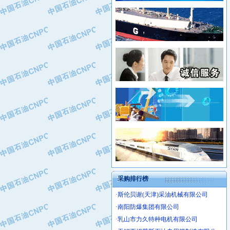
·新疆新冠控制系统工程有限公司
·姜堰市三联助剂有限公司
·新疆安维消防设施器材有限公司
·四川中光高技术研究所有限责任公司
·华北石油津工机械制造有限公司
·江苏天安防雷工程有限责任公司
·中国石化茂名石化分公司
·山东东营胜利工业园区
·上海山武控制仪表有限公司
·自贡五洲防腐安装有限公司
·上海赛科石油化工有限责任公司
·河北卓唯钢管制造有限公司
·上海高桥石化
·中国石化扬子石油化工股份有限公司
·中国石化上海石油化工股份有限公司
·中国石化长岭炼化公司
·中国石油长庆油田分公司
·中国石油宁夏石化分公司
·山东墨龙石油机械股份有限公司
·大庆油田物资集团
采购排行榜
·斯伦贝谢(天津)采油机械有限公司
·南阳防爆集团有限公司
·乳山市力久特种电机有限公司
·无锡西姆莱斯石油专用管制造有限公