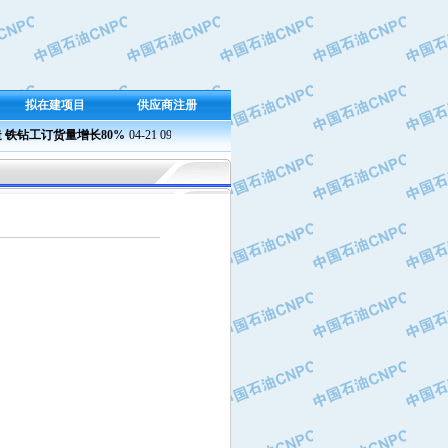
拟在建项目
供应商注册
钻工订货量增长80%
04-21 09:23
兰州石化成功产出新国标半精炼石蜡
04-21 09:37 
燃