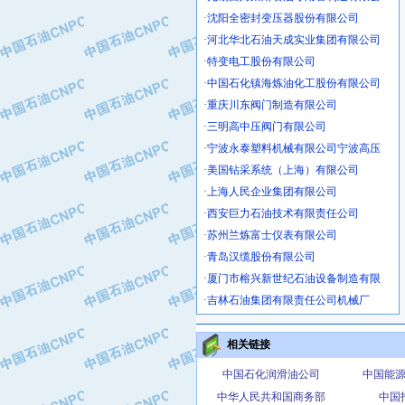
·沈阳全密封变压器股份有限公司
·河北华北石油天成实业集团有限公司
·特变电工股份有限公司
·中国石化镇海炼油化工股份有限公司
·重庆川东阀门制造有限公司
·三明高中压阀门有限公司
·宁波永泰塑料机械有限公司宁波高压
·美国钻采系统（上海）有限公司
·上海人民企业集团有限公司
·西安巨力石油技术有限责任公司
·苏州兰炼富士仪表有限公司
·青岛汉缆股份有限公司
·厦门市榕兴新世纪石油设备制造有限
·吉林石油集团有限责任公司机械厂
·大港油田集团中成机械制造有限公司
·承德司达石油装备开发公司
相关链接
·大港油田集团中成机械制造有限公司
·四川明星电缆有限公司
中国石化润滑油公司
中国能
·中国石油大庆石油化工总厂
中华人民共和国商务部
中国