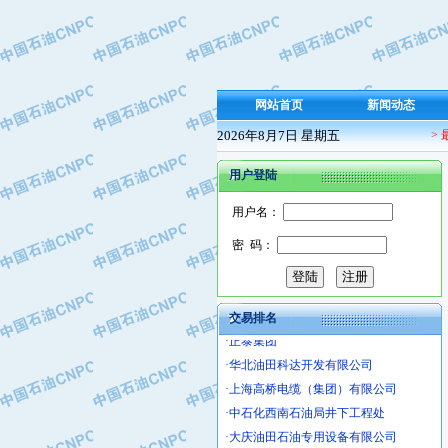
·保定北奥石油物探特种车辆制造有限
·盘锦辽河油田天意石油装备有限公司
·中国石油天然气管道局穿越公司
·沧州市电气控制设备厂
网站首页
新闻动态
·中船重工中南装备有限责任公司
·南石力天传动件有限公司
2026年8月7日 星期五
>
·浙江瑞普环境技术有限公司
用户登陆
·华北石油新大禹环保设备有限公司
·河北翼凌机械制造总厂
用户名：
·萍乡市庞泰化工填料有限公司
密 码：
·实华(天津)国际贸易有限公司
·上海宝钢商贸有限公司
·辽河石油勘探局总机械厂
交易排名
·正泰集团
·华北油田科达开发有限公司
·上海高桥电缆（集团）有限公司
·中石化西南石油局井下工程处
·大庆油田石油专用设备有限公司
·江苏丹化集团有限责任公司