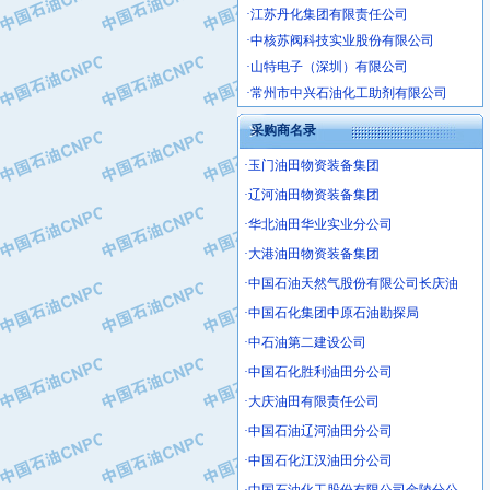
·中核苏阀科技实业股份有限公司
·山特电子（深圳）有限公司
·常州市中兴石油化工助剂有限公司
·姜堰市三联助剂有限公司
·四川中光高技术研究所有限责任公司
采购商名录
·江苏天安防雷工程有限责任公司
·玉门油田物资装备集团
·山东东营胜利工业园区
·辽河油田物资装备集团
·自贡五洲防腐安装有限公司
·华北油田华业实业分公司
·成都长江水处理设备有限公司
·大港油田物资装备集团
·中国石化镇海炼化分公司
·中国石油天然气股份有限公司长庆油
·上海鼓风机厂有限公司
·中国石化集团中原石油勘探局
·中核苏阀科技实业股份有限公司
·济南柴油机股份有限公司
·中石油第二建设公司
·上海科瑞曼士德电源系统集成有限公
·中国石化胜利油田分公司
·东方合金铸造厂
·大庆油田有限责任公司
·保定北奥石油物探特种车辆制造有限
·中国石油辽河油田分公司
·盘锦辽河油田天意石油装备有限公司
·中国石化江汉油田分公司
·中国石油天然气管道局穿越公司