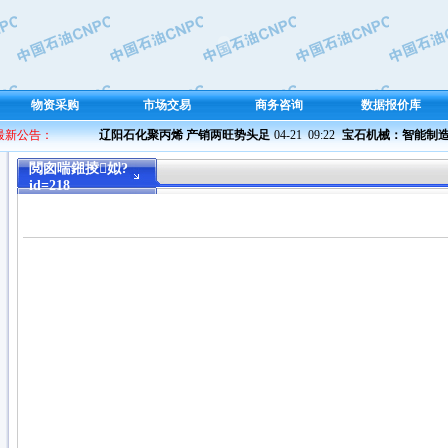
物资采购
市场交易
商务咨询
数据报价库
 最新公告：
辽阳石化聚丙烯 产销两旺势头足
04-21  09:22 
宝石机械：智能制造 铁
閲囪喘鎺掕姒?
id=218