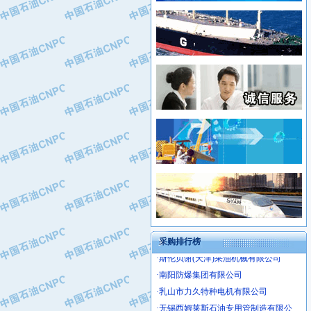
·姜堰市三联助剂有限公司
·新疆安维消防设施器材有限公司
·四川中光高技术研究所有限责任公司
·华北石油津工机械制造有限公司
·江苏天安防雷工程有限责任公司
·中国石化茂名石化分公司
·山东东营胜利工业园区
·上海山武控制仪表有限公司
·自贡五洲防腐安装有限公司
·上海赛科石油化工有限责任公司
·河北卓唯钢管制造有限公司
·上海高桥石化
·中国石化扬子石油化工股份有限公司
·中国石化上海石油化工股份有限公司
·中国石化长岭炼化公司
·中国石油长庆油田分公司
·中国石油宁夏石化分公司
·山东墨龙石油机械股份有限公司
·大庆油田物资集团
采购排行榜
·斯伦贝谢(天津)采油机械有限公司
·南阳防爆集团有限公司
·乳山市力久特种电机有限公司
·无锡西姆莱斯石油专用管制造有限公