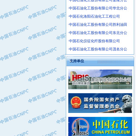
·中国石油化工股份有限公司金陵分公
·沧州市电气控制设备厂
·中国石油化工股份有限公司华北分公
·中船重工中南装备有限责任公司
·中国石化洛阳石油化工工程公司
·南石力天传动件有限公司
·浙江瑞普环境技术有限公司
·中国石油化工股份有限公司胜利油田
·华北石油新大禹环保设备有限公司
·中国石油化工股份有限公司东北分公
·河北翼凌机械制造总厂
·中国石化仪征化纤股份有限公司
·萍乡市庞泰化工填料有限公司
·中国石油化工股份有限公司茂名分公
·实华(天津)国际贸易有限公司
·上海宝钢商贸有限公司
支持单位
·辽河石油勘探局总机械厂
·正泰集团
·华北油田科达开发有限公司
·上海高桥电缆（集团）有限公司
·中石化西南石油局井下工程处
·中国石化茂名石化分公司
·大庆油田石油专用设备有限公司
·中国石油大港油田分公司
·江苏丹化集团有限责任公司
·靖江市天和泵业有限公司
·中核苏阀科技实业股份有限公司
·中油油气勘探软件国家工程研究中心
·山特电子（深圳）有限公司
·西安长庆钻宇集团咸阳石化有限公司
·常州市中兴石油化工助剂有限公司
·新疆新冠控制系统工程有限公司