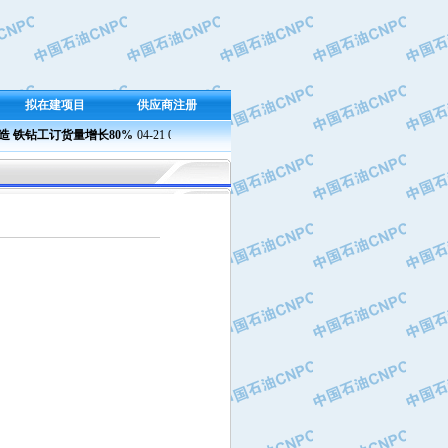
拟在建项目
供应商注册
铁钻工订货量增长80%
04-21 09:23
兰州石化成功产出新国标半精炼石蜡
04-21 09:37 