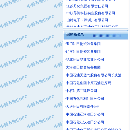
·江苏丹化集团有限责任公司
·中核苏阀科技实业股份有限公司
·山特电子（深圳）有限公司
·常州市中兴石油化工助剂有限公司
·姜堰市三联助剂有限公司
采购商名录
·四川中光高技术研究所有限责任公司
·江苏天安防雷工程有限责任公司
·玉门油田物资装备集团
·山东东营胜利工业园区
·辽河油田物资装备集团
·自贡五洲防腐安装有限公司
·华北油田华业实业分公司
·成都长江水处理设备有限公司
·大港油田物资装备集团
·中国石化镇海炼化分公司
·中国石油天然气股份有限公司长庆油
·上海鼓风机厂有限公司
·中国石化集团中原石油勘探局
·中核苏阀科技实业股份有限公司
·中石油第二建设公司
·济南柴油机股份有限公司
·中国石化胜利油田分公司
·上海科瑞曼士德电源系统集成有限公
·东方合金铸造厂
·大庆油田有限责任公司
·保定北奥石油物探特种车辆制造有限
·中国石油辽河油田分公司
·盘锦辽河油田天意石油装备有限公司
·中国石化江汉油田分公司
·中国石油天然气管道局穿越公司