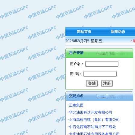
·保定北奥石油物探特种车辆制造有限
·盘锦辽河油田天意石油装备有限公司
·中国石油天然气管道局穿越公司
·沧州市电气控制设备厂
网站首页
新闻动态
·中船重工中南装备有限责任公司
2026年8月7日 星期五
>
·南石力天传动件有限公司
·浙江瑞普环境技术有限公司
用户登陆
·华北石油新大禹环保设备有限公司
·河北翼凌机械制造总厂
用户名：
·萍乡市庞泰化工填料有限公司
密 码：
·实华(天津)国际贸易有限公司
·上海宝钢商贸有限公司
·辽河石油勘探局总机械厂
交易排名
·正泰集团
·华北油田科达开发有限公司
·上海高桥电缆（集团）有限公司
·中石化西南石油局井下工程处
·大庆油田石油专用设备有限公司