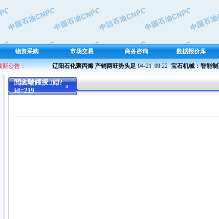
物资采购
市场交易
商务咨询
数据报价库
 最新公告：
辽阳石化聚丙烯 产销两旺势头足
04-21  09:22 
宝石机械：智能制造 
閲囪喘鎺掕姒?
id=219