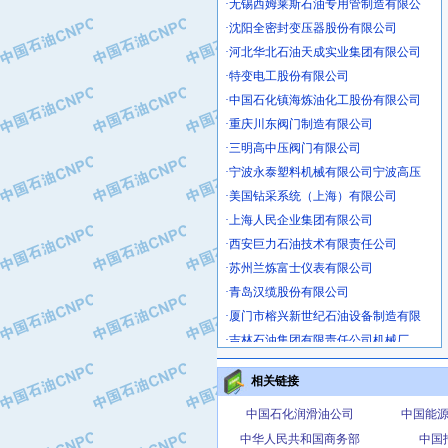
·沈阳全密封变压器股份有限公司
·河北华北石油天成实业集团有限公司
·特变电工股份有限公司
·中国石化镇海炼油化工股份有限公司
·重庆川东阀门制造有限公司
·三明高中压阀门有限公司
·宁波永泰塑料机械有限公司宁波高压
·美国钻采系统（上海）有限公司
·上海人民企业集团有限公司
·西安巨力石油技术有限责任公司
·苏州兰炼富士仪表有限公司
·青岛汉缆股份有限公司
·厦门市榕兴新世纪石油设备制造有限
·吉林石油集团有限责任公司机械厂
·大港油田集团中成机械制造有限公司
·承德司达石油装备开发公司
相关链接
·大港油田集团中成机械制造有限公司
中国石化润滑油公司
中国能
·四川明星电缆有限公司
中华人民共和国商务部
中国
·中国石油大庆石油化工总厂