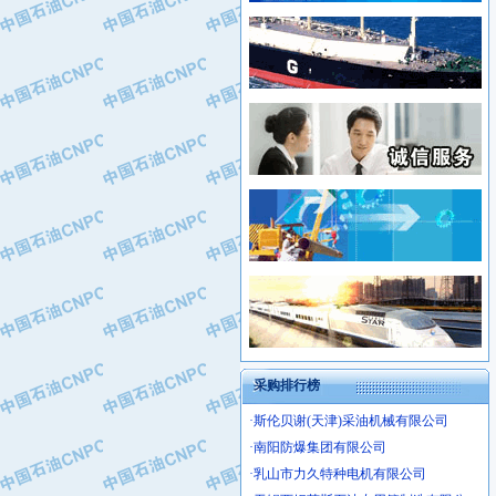
·新疆新冠控制系统工程有限公司
·姜堰市三联助剂有限公司
·新疆安维消防设施器材有限公司
·四川中光高技术研究所有限责任公司
·华北石油津工机械制造有限公司
·江苏天安防雷工程有限责任公司
·中国石化茂名石化分公司
·山东东营胜利工业园区
·上海山武控制仪表有限公司
·自贡五洲防腐安装有限公司
·上海赛科石油化工有限责任公司
·河北卓唯钢管制造有限公司
·上海高桥石化
·中国石化扬子石油化工股份有限公司
·中国石化上海石油化工股份有限公司
·中国石化长岭炼化公司
·中国石油长庆油田分公司
·中国石油宁夏石化分公司
·山东墨龙石油机械股份有限公司
·大庆油田物资集团
采购排行榜
·斯伦贝谢(天津)采油机械有限公司
·南阳防爆集团有限公司
·乳山市力久特种电机有限公司
·无锡西姆莱斯石油专用管制造有限公