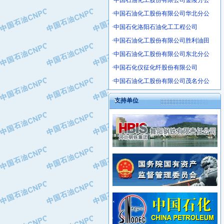
·中国石油化工股份有限公司金陵分公
·沧州市电气控制设备厂
·中国石油化工股份有限公司华北分公
·中船重工中南装备有限责任公司
·中国石化洛阳石油化工工程公司
·南石力天传动件有限公司
·中国石油化工股份有限公司胜利油田
·浙江瑞普环境技术有限公司
·中国石油化工股份有限公司东北分公
·华北石油新大禹环保设备有限公司
·河北翼凌机械制造总厂
·中国石化仪征化纤股份有限公司
·萍乡市庞泰化工填料有限公司
·中国石油化工股份有限公司茂名分公
·实华(天津)国际贸易有限公司
支持单位
·上海宝钢商贸有限公司
·辽河石油勘探局总机械厂
·正泰集团
·华北油田科达开发有限公司
·上海高桥电缆（集团）有限公司
·中石化西南石油局井下工程处
·中国石化茂名石化分公司
·大庆油田石油专用设备有限公司
·中国石油大港油田分公司
·江苏丹化集团有限责任公司
·靖江市天和泵业有限公司
·中核苏阀科技实业股份有限公司
·中油油气勘探软件国家工程研究中心
·山特电子（深圳）有限公司
·西安长庆钻宇集团咸阳石化有限公司
·常州市中兴石油化工助剂有限公司