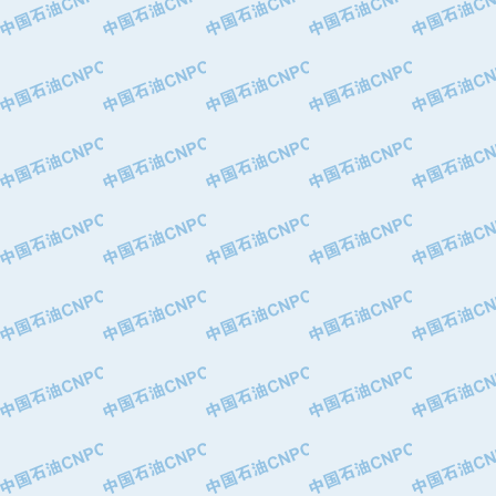
·北京长空工业有限公司
·北京中旭阳光石油天然气科技有限公
·托肯恒山科技（广州）有限公司
·北京德泰联华科技发展有限公司
·美钻石油钻采系统（上海）有限公司
·陕西爱瑞德控制工程有限公司
·成都皖东仪表电缆成套系统有限公司
·成都中寰机电设备有限公司
·河北保定天威集团特变电气有限公司
·中国石油抚顺石化公司
·中国石油辽阳石油化纤公司
·托肯恒山科技（广州）有限公司
·中国石油兰州石油化工公司
·大庆油田飞马有限公司
·大庆油田有限责任公司
·中国石油辽河油田分公司
·中国石油华北油田公司
·中国石油锦西石化分公司