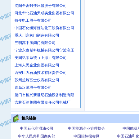
·沈阳全密封变压器股份有限公司
·河北华北石油天成实业集团有限公司
·特变电工股份有限公司
·中国石化镇海炼油化工股份有限公司
·重庆川东阀门制造有限公司
·三明高中压阀门有限公司
·宁波永泰塑料机械有限公司宁波高压
·美国钻采系统（上海）有限公司
·上海人民企业集团有限公司
·西安巨力石油技术有限责任公司
·苏州兰炼富士仪表有限公司
·青岛汉缆股份有限公司
·厦门市榕兴新世纪石油设备制造有限
·吉林石油集团有限责任公司机械厂
·大港油田集团中成机械制造有限公司
·承德司达石油装备开发公司
相关链接
·大港油田集团中成机械制造有限公司
·四川明星电缆有限公司
中国石化润滑油公司
中国能源企业管理协会
中国能源
·中国石油大庆石油化工总厂
中华人民共和国商务部
中国招标投标网
中国石油和