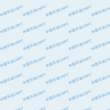
·大港油田集团有限责任公司
·天津钢管集团股份有限公司
·深圳市肯多斯实业发展有限公司
·山东墨龙石油机械股份有限公司
·瓦卢瑞克.曼内斯曼石油专用管（德
·无锡西姆莱斯石油专用管制造有限公
·武汉钢铁（集团）公司
·太原钢铁(集团)有限公司
·马鞍山钢铁股份有限公司
·中国石油天然气股份有限公司兰州石