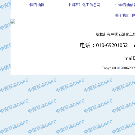
·北京三盈联合石油技术有限公司
中国石油网
中国石油化工信息网
中华石油信
·中国石油化工股份有限公司催化剂长
关于我们
|
·北京长空工业有限公司
·北京中旭阳光石油天然气科技有限公
·托肯恒山科技（广州）有限公司
版权所有:中国石油化工物资装
·北京德泰联华科技发展有限公司
电话：010-69201052 mai
·美钻石油钻采系统（上海）有限公司
·陕西爱瑞德控制工程有限公司
mail2:office
·成都皖东仪表电缆成套系统有限公司
Copyright
©
2006-2009
·成都中寰机电设备有限公司
·河北保定天威集团特变电气有限公司
·中国石油抚顺石化公司
·中国石油辽阳石油化纤公司
·托肯恒山科技（广州）有限公司
·中国石油兰州石油化工公司
·大庆油田飞马有限公司
·大庆油田有限责任公司
·中国石油辽河油田分公司
·中国石油华北油田公司