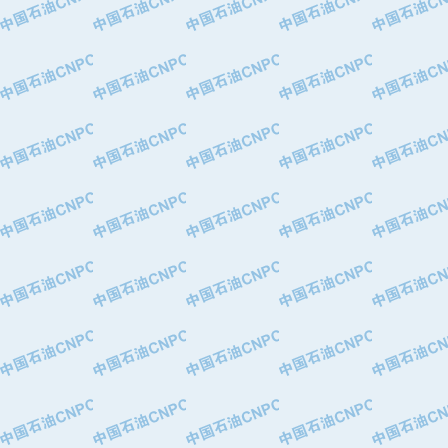
·华北石油津工机械制造有限公司
·中国石化茂名石化分公司
·上海山武控制仪表有限公司
·上海赛科石油化工有限责任公司
·河北卓唯钢管制造有限公司
·上海高桥石化
·中国石化扬子石油化工股份有限公司
·中国石化上海石油化工股份有限公司
·中国石化长岭炼化公司
·中国石油长庆油田分公司
·中国石油宁夏石化分公司
·山东墨龙石油机械股份有限公司
·大庆油田物资集团
·斯伦贝谢(天津)采油机械有限公司
·南阳防爆集团有限公司
·乳山市力久特种电机有限公司
·无锡西姆莱斯石油专用管制造有限公
·沈阳全密封变压器股份有限公司
·河北华北石油天成实业集团有限公司