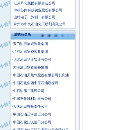
·中核苏阀科技实业股份有限公司
·山特电子（深圳）有限公司
·常州市中兴石油化工助剂有限公司
·姜堰市三联助剂有限公司
·四川中光高技术研究所有限责任公司
采购商名录
·江苏天安防雷工程有限责任公司
·玉门油田物资装备集团
·山东东营胜利工业园区
·辽河油田物资装备集团
·自贡五洲防腐安装有限公司
·华北油田华业实业分公司
·成都长江水处理设备有限公司
·大港油田物资装备集团
·中国石化镇海炼化分公司
·中国石油天然气股份有限公司长庆油
·上海鼓风机厂有限公司
·中国石化集团中原石油勘探局
·中核苏阀科技实业股份有限公司
·济南柴油机股份有限公司
·中石油第二建设公司
·上海科瑞曼士德电源系统集成有限公
·中国石化胜利油田分公司
·东方合金铸造厂
·大庆油田有限责任公司
·保定北奥石油物探特种车辆制造有限
·中国石油辽河油田分公司
·盘锦辽河油田天意石油装备有限公司
·中国石化江汉油田分公司
·中国石油天然气管道局穿越公司