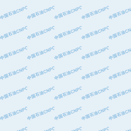
·特变电工股份有限公司
·中国石化镇海炼油化工股份有限公司
·重庆川东阀门制造有限公司
·三明高中压阀门有限公司
·宁波永泰塑料机械有限公司宁波高压
·美国钻采系统（上海）有限公司
·上海人民企业集团有限公司
·西安巨力石油技术有限责任公司
·苏州兰炼富士仪表有限公司
·青岛汉缆股份有限公司
·厦门市榕兴新世纪石油设备制造有限
·吉林石油集团有限责任公司机械厂
·大港油田集团中成机械制造有限公司
·承德司达石油装备开发公司
·大港油田集团中成机械制造有限公司
·四川明星电缆有限公司
·中国石油大庆石油化工总厂
·北京三盈联合石油技术有限公司
·中国石油化工股份有限公司催化剂长