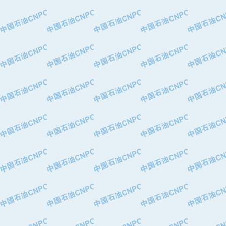
·中国石油锦西石化分公司
·大港油田集团有限责任公司
·天津钢管集团股份有限公司
·深圳市肯多斯实业发展有限公司
·山东墨龙石油机械股份有限公司
·瓦卢瑞克.曼内斯曼石油专用管（德
·无锡西姆莱斯石油专用管制造有限公
·武汉钢铁（集团）公司
·太原钢铁(集团)有限公司
·马鞍山钢铁股份有限公司
·中国石油天然气股份有限公司兰州石
·中国石化茂名石化分公司
·中国石油大港油田分公司
·靖江市天和泵业有限公司
·中油油气勘探软件国家工程研究中心
·西安长庆钻宇集团咸阳石化有限公司
·新疆新冠控制系统工程有限公司
·新疆安维消防设施器材有限公司