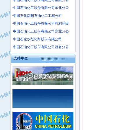
·中国石油化工股份有限公司金陵分公
·沧州市电气控制设备厂
·中国石油化工股份有限公司华北分公
·中船重工中南装备有限责任公司
·中国石化洛阳石油化工工程公司
·南石力天传动件有限公司
·浙江瑞普环境技术有限公司
·中国石油化工股份有限公司胜利油田
·华北石油新大禹环保设备有限公司
·中国石油化工股份有限公司东北分公
·河北翼凌机械制造总厂
·中国石化仪征化纤股份有限公司
·萍乡市庞泰化工填料有限公司
·中国石油化工股份有限公司茂名分公
·实华(天津)国际贸易有限公司
·上海宝钢商贸有限公司
支持单位
·辽河石油勘探局总机械厂
·正泰集团
·华北油田科达开发有限公司
·上海高桥电缆（集团）有限公司
·中石化西南石油局井下工程处
·中国石化茂名石化分公司
·大庆油田石油专用设备有限公司
·中国石油大港油田分公司
·江苏丹化集团有限责任公司
·靖江市天和泵业有限公司
·中核苏阀科技实业股份有限公司
·中油油气勘探软件国家工程研究中心
·山特电子（深圳）有限公司
·西安长庆钻宇集团咸阳石化有限公司
·常州市中兴石油化工助剂有限公司
·新疆新冠控制系统工程有限公司