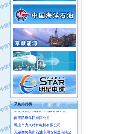
·姜堰市三联助剂有限公司
·新疆安维消防设施器材有限公司
·四川中光高技术研究所有限责任公司
·华北石油津工机械制造有限公司
·江苏天安防雷工程有限责任公司
·中国石化茂名石化分公司
·山东东营胜利工业园区
·上海山武控制仪表有限公司
·自贡五洲防腐安装有限公司
·上海赛科石油化工有限责任公司
·河北卓唯钢管制造有限公司
·上海高桥石化
·中国石化扬子石油化工股份有限公司
·中国石化上海石油化工股份有限公司
·中国石化长岭炼化公司
·中国石油长庆油田分公司
·中国石油宁夏石化分公司
·山东墨龙石油机械股份有限公司
·大庆油田物资集团
采购排行榜
·斯伦贝谢(天津)采油机械有限公司
·南阳防爆集团有限公司
·乳山市力久特种电机有限公司
·无锡西姆莱斯石油专用管制造有限公