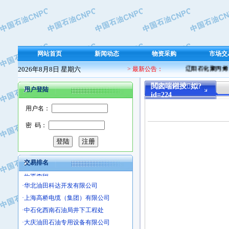
·保定北奥石油物探特种车辆制造有限
·盘锦辽河油田天意石油装备有限公司
·中国石油天然气管道局穿越公司
·沧州市电气控制设备厂
网站首页
新闻动态
物资采购
市场交
·中船重工中南装备有限责任公司
·南石力天传动件有限公司
2026年8月8日 星期六
> 最新公告：
辽阳石化聚丙烯 
·浙江瑞普环境技术有限公司
閲囪喘鎺掕姒?
用户登陆
·华北石油新大禹环保设备有限公司
id=224
·河北翼凌机械制造总厂
用户名：
·萍乡市庞泰化工填料有限公司
密 码：
·实华(天津)国际贸易有限公司
·上海宝钢商贸有限公司
·辽河石油勘探局总机械厂
交易排名
·正泰集团
·华北油田科达开发有限公司
·上海高桥电缆（集团）有限公司
·中石化西南石油局井下工程处
·大庆油田石油专用设备有限公司
·江苏丹化集团有限责任公司