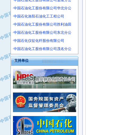
·中国石油化工股份有限公司金陵分公
·沧州市电气控制设备厂
·中国石油化工股份有限公司华北分公
·中船重工中南装备有限责任公司
·中国石化洛阳石油化工工程公司
·南石力天传动件有限公司
·中国石油化工股份有限公司胜利油田
·浙江瑞普环境技术有限公司
·中国石油化工股份有限公司东北分公
·华北石油新大禹环保设备有限公司
·中国石化仪征化纤股份有限公司
·河北翼凌机械制造总厂
·萍乡市庞泰化工填料有限公司
·中国石油化工股份有限公司茂名分公
·实华(天津)国际贸易有限公司
支持单位
·上海宝钢商贸有限公司
·辽河石油勘探局总机械厂
·正泰集团
·华北油田科达开发有限公司
·上海高桥电缆（集团）有限公司
·中石化西南石油局井下工程处
·中国石化茂名石化分公司
·大庆油田石油专用设备有限公司
·中国石油大港油田分公司
·江苏丹化集团有限责任公司
·靖江市天和泵业有限公司
·中核苏阀科技实业股份有限公司
·中油油气勘探软件国家工程研究中心
·山特电子（深圳）有限公司
·西安长庆钻宇集团咸阳石化有限公司