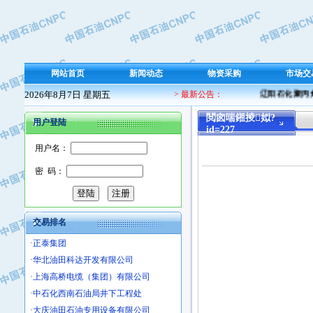
·保定北奥石油物探特种车辆制造有限
·盘锦辽河油田天意石油装备有限公司
·中国石油天然气管道局穿越公司
·沧州市电气控制设备厂
网站首页
新闻动态
物资采购
市场交
·中船重工中南装备有限责任公司
2026年8月7日 星期五
> 最新公告：
辽阳石化聚丙烯
·南石力天传动件有限公司
·浙江瑞普环境技术有限公司
閲囪喘鎺掕姒?
用户登陆
id=227
·华北石油新大禹环保设备有限公司
用户名：
·河北翼凌机械制造总厂
·萍乡市庞泰化工填料有限公司
密 码：
·实华(天津)国际贸易有限公司
·上海宝钢商贸有限公司
·辽河石油勘探局总机械厂
交易排名
·正泰集团
·华北油田科达开发有限公司
·上海高桥电缆（集团）有限公司
·中石化西南石油局井下工程处
·大庆油田石油专用设备有限公司