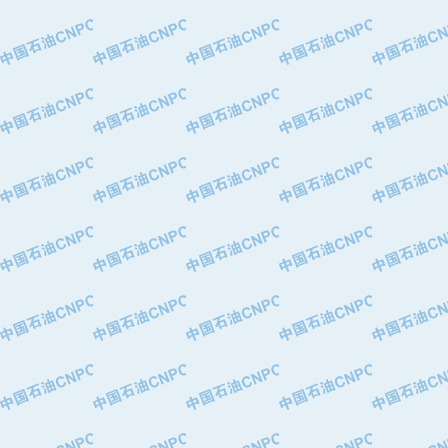
·中国石油华北油田公司
·中国石油锦西石化分公司
·大港油田集团有限责任公司
·天津钢管集团股份有限公司
·深圳市肯多斯实业发展有限公司
·山东墨龙石油机械股份有限公司
·瓦卢瑞克.曼内斯曼石油专用管（德
·无锡西姆莱斯石油专用管制造有限公
·武汉钢铁（集团）公司
·太原钢铁(集团)有限公司
·马鞍山钢铁股份有限公司
·中国石油天然气股份有限公司兰州石
·中国石化茂名石化分公司
·中国石油大港油田分公司
·靖江市天和泵业有限公司
·中油油气勘探软件国家工程研究中心
·西安长庆钻宇集团咸阳石化有限公司
·新疆新冠控制系统工程有限公司
·新疆安维消防设施器材有限公司