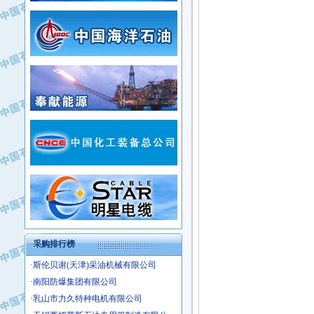
·常州市中兴石油化工助剂有限公司
·新疆新冠控制系统工程有限公司
·姜堰市三联助剂有限公司
·新疆安维消防设施器材有限公司
·四川中光高技术研究所有限责任公司
·华北石油津工机械制造有限公司
·江苏天安防雷工程有限责任公司
·中国石化茂名石化分公司
·山东东营胜利工业园区
·上海山武控制仪表有限公司
·自贡五洲防腐安装有限公司
·上海赛科石油化工有限责任公司
·河北卓唯钢管制造有限公司
·上海高桥石化
·中国石化扬子石油化工股份有限公司
·中国石化上海石油化工股份有限公司
·中国石化长岭炼化公司
·中国石油长庆油田分公司
·中国石油宁夏石化分公司
·山东墨龙石油机械股份有限公司
·大庆油田物资集团
采购排行榜
·斯伦贝谢(天津)采油机械有限公司
·南阳防爆集团有限公司
·乳山市力久特种电机有限公司
·无锡西姆莱斯石油专用管制造有限公