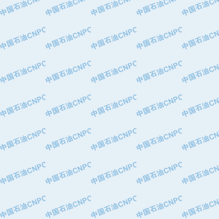
·中国石油化工股份有限公司催化剂长
·北京长空工业有限公司
·北京中旭阳光石油天然气科技有限公
·托肯恒山科技（广州）有限公司
·北京德泰联华科技发展有限公司
·美钻石油钻采系统（上海）有限公司
·陕西爱瑞德控制工程有限公司
·成都皖东仪表电缆成套系统有限公司
·成都中寰机电设备有限公司
·河北保定天威集团特变电气有限公司
·中国石油抚顺石化公司
·中国石油辽阳石油化纤公司
·托肯恒山科技（广州）有限公司
·中国石油兰州石油化工公司
·大庆油田飞马有限公司
·大庆油田有限责任公司
·中国石油辽河油田分公司
·中国石油华北油田公司
·中国石油锦西石化分公司