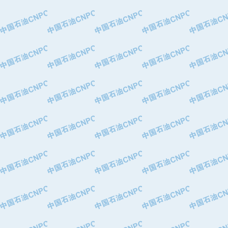
·特变电工股份有限公司
·中国石化镇海炼油化工股份有限公司
·重庆川东阀门制造有限公司
·三明高中压阀门有限公司
·宁波永泰塑料机械有限公司宁波高压
·美国钻采系统（上海）有限公司
·上海人民企业集团有限公司
·西安巨力石油技术有限责任公司
·苏州兰炼富士仪表有限公司
·青岛汉缆股份有限公司
·厦门市榕兴新世纪石油设备制造有限
·吉林石油集团有限责任公司机械厂
·大港油田集团中成机械制造有限公司
·承德司达石油装备开发公司
·大港油田集团中成机械制造有限公司
·四川明星电缆有限公司
·中国石油大庆石油化工总厂
·北京三盈联合石油技术有限公司