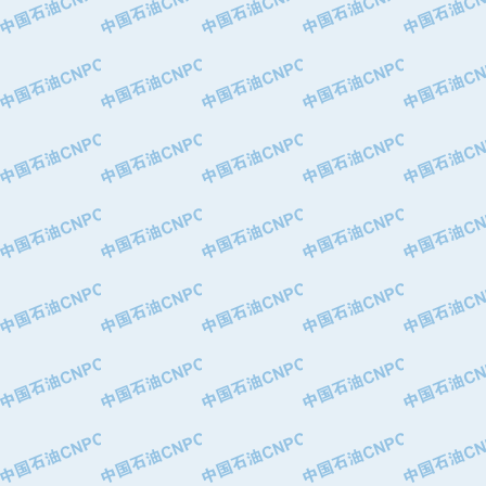
·华北石油津工机械制造有限公司
·中国石化茂名石化分公司
·上海山武控制仪表有限公司
·上海赛科石油化工有限责任公司
·河北卓唯钢管制造有限公司
·上海高桥石化
·中国石化扬子石油化工股份有限公司
·中国石化上海石油化工股份有限公司
·中国石化长岭炼化公司
·中国石油长庆油田分公司
·中国石油宁夏石化分公司
·山东墨龙石油机械股份有限公司
·大庆油田物资集团
·斯伦贝谢(天津)采油机械有限公司
·南阳防爆集团有限公司
·乳山市力久特种电机有限公司
·无锡西姆莱斯石油专用管制造有限公
·沈阳全密封变压器股份有限公司
·河北华北石油天成实业集团有限公司