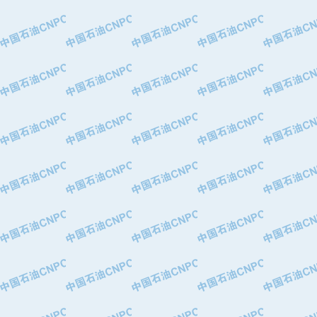
·大港油田集团有限责任公司
·天津钢管集团股份有限公司
·深圳市肯多斯实业发展有限公司
·山东墨龙石油机械股份有限公司
·瓦卢瑞克.曼内斯曼石油专用管（德
·无锡西姆莱斯石油专用管制造有限公
·武汉钢铁（集团）公司
·太原钢铁(集团)有限公司
·马鞍山钢铁股份有限公司
·中国石油天然气股份有限公司兰州石