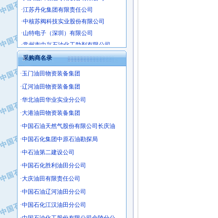
·江苏丹化集团有限责任公司
·中核苏阀科技实业股份有限公司
·山特电子（深圳）有限公司
·常州市中兴石油化工助剂有限公司
·姜堰市三联助剂有限公司
采购商名录
·四川中光高技术研究所有限责任公司
·玉门油田物资装备集团
·江苏天安防雷工程有限责任公司
·山东东营胜利工业园区
·辽河油田物资装备集团
·自贡五洲防腐安装有限公司
·华北油田华业实业分公司
·成都长江水处理设备有限公司
·大港油田物资装备集团
·中国石化镇海炼化分公司
·中国石油天然气股份有限公司长庆油
·上海鼓风机厂有限公司
·中国石化集团中原石油勘探局
·中核苏阀科技实业股份有限公司
·中石油第二建设公司
·济南柴油机股份有限公司
·中国石化胜利油田分公司
·上海科瑞曼士德电源系统集成有限公
·大庆油田有限责任公司
·东方合金铸造厂
·保定北奥石油物探特种车辆制造有限
·中国石油辽河油田分公司
·盘锦辽河油田天意石油装备有限公司
·中国石化江汉油田分公司
·中国石油天然气管道局穿越公司