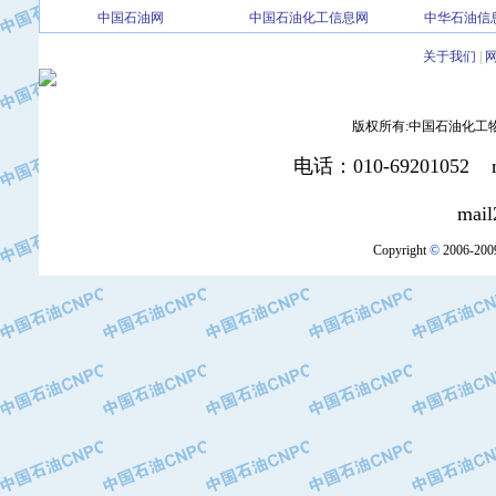
中国石油网
中国石油化工信息网
中华石油信
·北京三盈联合石油技术有限公司
·中国石油化工股份有限公司催化剂长
关于我们
|
·北京长空工业有限公司
·北京中旭阳光石油天然气科技有限公
版权所有:中国石油化工物资装
·托肯恒山科技（广州）有限公司
·北京德泰联华科技发展有限公司
电话：010-69201052 mai
·美钻石油钻采系统（上海）有限公司
·陕西爱瑞德控制工程有限公司
mail2:office
·成都皖东仪表电缆成套系统有限公司
Copyright
©
2006-2009
·成都中寰机电设备有限公司
·河北保定天威集团特变电气有限公司
·中国石油抚顺石化公司
·中国石油辽阳石油化纤公司
·托肯恒山科技（广州）有限公司
·中国石油兰州石油化工公司
·大庆油田飞马有限公司
·大庆油田有限责任公司
·中国石油辽河油田分公司