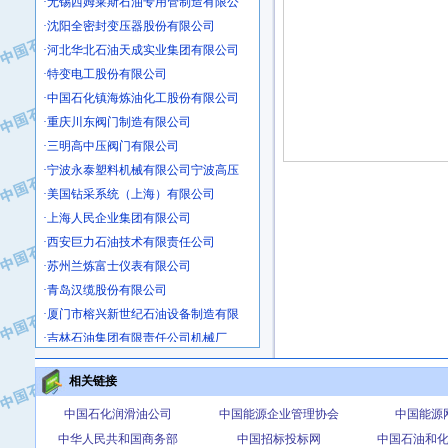
·沈阳全密封变压器股份有限公司
·河北华北石油天成实业集团有限公司
·特变电工股份有限公司
·中国石化镇海炼油化工股份有限公司
·重庆川东阀门制造有限公司
·三明高中压阀门有限公司
·宁波永泰塑料机械有限公司宁波高压
·美国钻采系统（上海）有限公司
·上海人民企业集团有限公司
·西安巨力石油技术有限责任公司
·苏州兰炼富士仪表有限公司
·青岛汉缆股份有限公司
·厦门市榕兴新世纪石油设备制造有限
·吉林石油集团有限责任公司机械厂
·大港油田集团中成机械制造有限公司
·承德司达石油装备开发公司
相关链接
·大港油田集团中成机械制造有限公司
中国石化润滑油公司
中国能源企业管理协会
中国能源
·四川明星电缆有限公司
中华人民共和国商务部
中国招标投标网
中国石油和
·中国石油大庆石油化工总厂