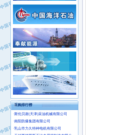
·新疆新冠控制系统工程有限公司
·姜堰市三联助剂有限公司
·新疆安维消防设施器材有限公司
·四川中光高技术研究所有限责任公司
·华北石油津工机械制造有限公司
·江苏天安防雷工程有限责任公司
·中国石化茂名石化分公司
·山东东营胜利工业园区
·上海山武控制仪表有限公司
·自贡五洲防腐安装有限公司
·上海赛科石油化工有限责任公司
·河北卓唯钢管制造有限公司
·上海高桥石化
·中国石化扬子石油化工股份有限公司
·中国石化上海石油化工股份有限公司
·中国石化长岭炼化公司
·中国石油长庆油田分公司
·中国石油宁夏石化分公司
·山东墨龙石油机械股份有限公司
·大庆油田物资集团
采购排行榜
·斯伦贝谢(天津)采油机械有限公司
·南阳防爆集团有限公司
·乳山市力久特种电机有限公司
·无锡西姆莱斯石油专用管制造有限公