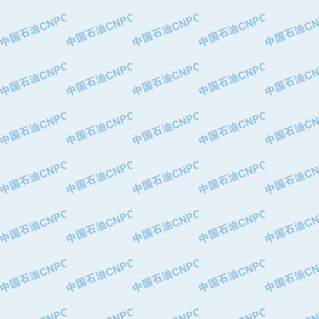
·中国石油华北油田公司
·中国石油锦西石化分公司
·大港油田集团有限责任公司
·天津钢管集团股份有限公司
·深圳市肯多斯实业发展有限公司
·山东墨龙石油机械股份有限公司
·瓦卢瑞克.曼内斯曼石油专用管（德
·无锡西姆莱斯石油专用管制造有限公
·武汉钢铁（集团）公司
·太原钢铁(集团)有限公司
·马鞍山钢铁股份有限公司
·中国石油天然气股份有限公司兰州石
·中国石化茂名石化分公司
·中国石油大港油田分公司
·靖江市天和泵业有限公司
·中油油气勘探软件国家工程研究中心
·西安长庆钻宇集团咸阳石化有限公司
·新疆新冠控制系统工程有限公司
·新疆安维消防设施器材有限公司