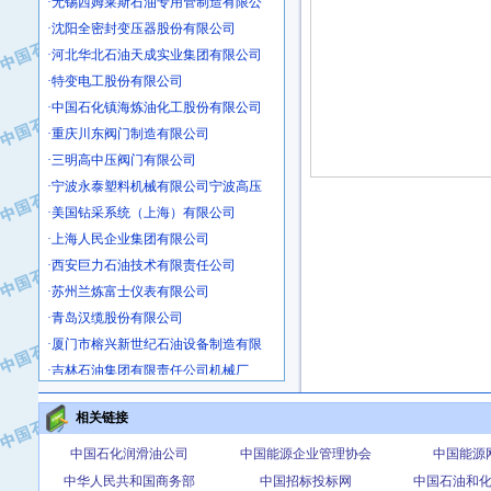
·沈阳全密封变压器股份有限公司
·河北华北石油天成实业集团有限公司
·特变电工股份有限公司
·中国石化镇海炼油化工股份有限公司
·重庆川东阀门制造有限公司
·三明高中压阀门有限公司
·宁波永泰塑料机械有限公司宁波高压
·美国钻采系统（上海）有限公司
·上海人民企业集团有限公司
·西安巨力石油技术有限责任公司
·苏州兰炼富士仪表有限公司
·青岛汉缆股份有限公司
·厦门市榕兴新世纪石油设备制造有限
·吉林石油集团有限责任公司机械厂
·大港油田集团中成机械制造有限公司
·承德司达石油装备开发公司
相关链接
·大港油田集团中成机械制造有限公司
中国石化润滑油公司
中国能源企业管理协会
中国能源
·四川明星电缆有限公司
中华人民共和国商务部
中国招标投标网
中国石油和
·中国石油大庆石油化工总厂