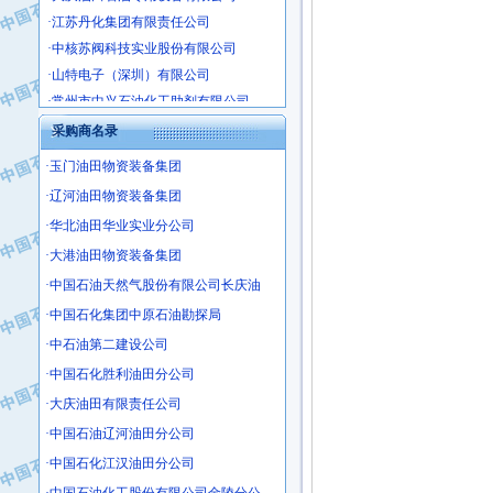
·江苏丹化集团有限责任公司
·中核苏阀科技实业股份有限公司
·山特电子（深圳）有限公司
·常州市中兴石油化工助剂有限公司
·姜堰市三联助剂有限公司
采购商名录
·四川中光高技术研究所有限责任公司
·江苏天安防雷工程有限责任公司
·玉门油田物资装备集团
·山东东营胜利工业园区
·辽河油田物资装备集团
·自贡五洲防腐安装有限公司
·华北油田华业实业分公司
·成都长江水处理设备有限公司
·大港油田物资装备集团
·中国石化镇海炼化分公司
·中国石油天然气股份有限公司长庆油
·上海鼓风机厂有限公司
·中国石化集团中原石油勘探局
·中核苏阀科技实业股份有限公司
·中石油第二建设公司
·济南柴油机股份有限公司
·中国石化胜利油田分公司
·上海科瑞曼士德电源系统集成有限公
·大庆油田有限责任公司
·东方合金铸造厂
·保定北奥石油物探特种车辆制造有限
·中国石油辽河油田分公司
·盘锦辽河油田天意石油装备有限公司
·中国石化江汉油田分公司
·中国石油天然气管道局穿越公司