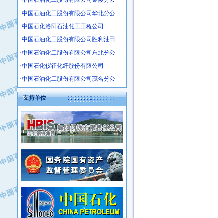
·中国石油化工股份有限公司金陵分公
·沧州市电气控制设备厂
·中国石油化工股份有限公司华北分公
·中船重工中南装备有限责任公司
·中国石化洛阳石油化工工程公司
·南石力天传动件有限公司
·中国石油化工股份有限公司胜利油田
·浙江瑞普环境技术有限公司
·中国石油化工股份有限公司东北分公
·华北石油新大禹环保设备有限公司
·中国石化仪征化纤股份有限公司
·河北翼凌机械制造总厂
·萍乡市庞泰化工填料有限公司
·中国石油化工股份有限公司茂名分公
·实华(天津)国际贸易有限公司
支持单位
·上海宝钢商贸有限公司
·辽河石油勘探局总机械厂
·正泰集团
·华北油田科达开发有限公司
·上海高桥电缆（集团）有限公司
·中石化西南石油局井下工程处
·中国石化茂名石化分公司
·大庆油田石油专用设备有限公司
·中国石油大港油田分公司
·江苏丹化集团有限责任公司
·靖江市天和泵业有限公司
·中核苏阀科技实业股份有限公司
·中油油气勘探软件国家工程研究中心
·山特电子（深圳）有限公司
·西安长庆钻宇集团咸阳石化有限公司
·常州市中兴石油化工助剂有限公司