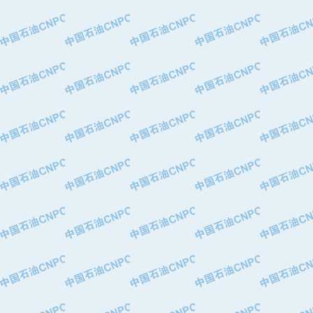
·特变电工股份有限公司
·中国石化镇海炼油化工股份有限公司
·重庆川东阀门制造有限公司
·三明高中压阀门有限公司
·宁波永泰塑料机械有限公司宁波高压
·美国钻采系统（上海）有限公司
·上海人民企业集团有限公司
·西安巨力石油技术有限责任公司
·苏州兰炼富士仪表有限公司
·青岛汉缆股份有限公司
·厦门市榕兴新世纪石油设备制造有限
·吉林石油集团有限责任公司机械厂
·大港油田集团中成机械制造有限公司
·承德司达石油装备开发公司
·大港油田集团中成机械制造有限公司
·四川明星电缆有限公司
·中国石油大庆石油化工总厂
·北京三盈联合石油技术有限公司