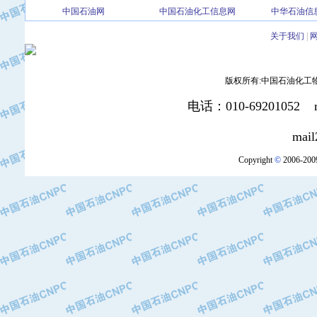
中国石油网
中国石油化工信息网
中华石油信
·北京三盈联合石油技术有限公司
·中国石油化工股份有限公司催化剂长
关于我们
|
·北京长空工业有限公司
·北京中旭阳光石油天然气科技有限公
版权所有:中国石油化工物资装
·托肯恒山科技（广州）有限公司
·北京德泰联华科技发展有限公司
电话：010-69201052 mai
·美钻石油钻采系统（上海）有限公司
·陕西爱瑞德控制工程有限公司
mail2:office
·成都皖东仪表电缆成套系统有限公司
Copyright
©
2006-2009
·成都中寰机电设备有限公司
·河北保定天威集团特变电气有限公司
·中国石油抚顺石化公司
·中国石油辽阳石油化纤公司
·托肯恒山科技（广州）有限公司
·中国石油兰州石油化工公司
·大庆油田飞马有限公司
·大庆油田有限责任公司
·中国石油辽河油田分公司