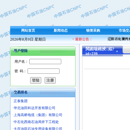
·保定北奥石油物探特种车辆制造有限
·盘锦辽河油田天意石油装备有限公司
·中国石油天然气管道局穿越公司
·沧州市电气控制设备厂
网站首页
新闻动态
物资采购
市场交
·中船重工中南装备有限责任公司
2026年8月9日 星期日
> 最新公告：
辽阳石化聚丙烯 
·南石力天传动件有限公司
·浙江瑞普环境技术有限公司
閲囪喘鎺掕姒?
用户登陆
id=239
·华北石油新大禹环保设备有限公司
用户名：
·河北翼凌机械制造总厂
·萍乡市庞泰化工填料有限公司
密 码：
·实华(天津)国际贸易有限公司
·上海宝钢商贸有限公司
·辽河石油勘探局总机械厂
交易排名
·正泰集团
·华北油田科达开发有限公司
·上海高桥电缆（集团）有限公司
·中石化西南石油局井下工程处
·大庆油田石油专用设备有限公司