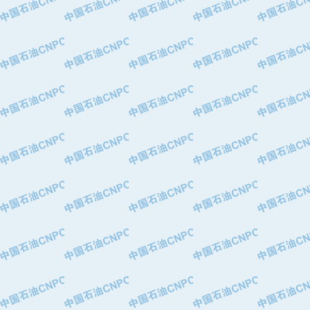
·华北石油津工机械制造有限公司
·中国石化茂名石化分公司
·上海山武控制仪表有限公司
·上海赛科石油化工有限责任公司
·河北卓唯钢管制造有限公司
·上海高桥石化
·中国石化扬子石油化工股份有限公司
·中国石化上海石油化工股份有限公司
·中国石化长岭炼化公司
·中国石油长庆油田分公司
·中国石油宁夏石化分公司
·山东墨龙石油机械股份有限公司
·大庆油田物资集团
·斯伦贝谢(天津)采油机械有限公司
·南阳防爆集团有限公司
·乳山市力久特种电机有限公司
·无锡西姆莱斯石油专用管制造有限公
·沈阳全密封变压器股份有限公司
·河北华北石油天成实业集团有限公司