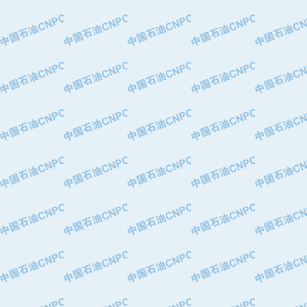
·大港油田集团有限责任公司
·天津钢管集团股份有限公司
·深圳市肯多斯实业发展有限公司
·山东墨龙石油机械股份有限公司
·瓦卢瑞克.曼内斯曼石油专用管（德
·无锡西姆莱斯石油专用管制造有限公
·武汉钢铁（集团）公司
·太原钢铁(集团)有限公司
·马鞍山钢铁股份有限公司
·中国石油天然气股份有限公司兰州石