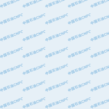
·中国石油化工股份有限公司催化剂长
·北京长空工业有限公司
·北京中旭阳光石油天然气科技有限公
·托肯恒山科技（广州）有限公司
·北京德泰联华科技发展有限公司
·美钻石油钻采系统（上海）有限公司
·陕西爱瑞德控制工程有限公司
·成都皖东仪表电缆成套系统有限公司
·成都中寰机电设备有限公司
·河北保定天威集团特变电气有限公司
·中国石油抚顺石化公司
·中国石油辽阳石油化纤公司
·托肯恒山科技（广州）有限公司
·中国石油兰州石油化工公司
·大庆油田飞马有限公司
·大庆油田有限责任公司
·中国石油辽河油田分公司
·中国石油华北油田公司
·中国石油锦西石化分公司