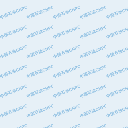
·河北华北石油天成实业集团有限公司
·特变电工股份有限公司
·中国石化镇海炼油化工股份有限公司
·重庆川东阀门制造有限公司
·三明高中压阀门有限公司
·宁波永泰塑料机械有限公司宁波高压
·美国钻采系统（上海）有限公司
·上海人民企业集团有限公司
·西安巨力石油技术有限责任公司
·苏州兰炼富士仪表有限公司
·青岛汉缆股份有限公司
·厦门市榕兴新世纪石油设备制造有限
·吉林石油集团有限责任公司机械厂
·大港油田集团中成机械制造有限公司
·承德司达石油装备开发公司
·大港油田集团中成机械制造有限公司
·四川明星电缆有限公司
·中国石油大庆石油化工总厂
·北京三盈联合石油技术有限公司