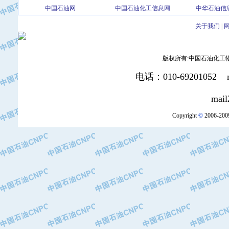
·中国石油大庆石油化工总厂
中国石油网
中国石油化工信息网
中华石油信
·北京三盈联合石油技术有限公司
·中国石油化工股份有限公司催化剂长
关于我们
|
·北京长空工业有限公司
·北京中旭阳光石油天然气科技有限公
版权所有:中国石油化工物资装
·托肯恒山科技（广州）有限公司
·北京德泰联华科技发展有限公司
电话：010-69201052 mai
·美钻石油钻采系统（上海）有限公司
mail2:office
·陕西爱瑞德控制工程有限公司
·成都皖东仪表电缆成套系统有限公司
Copyright
©
2006-2009
·成都中寰机电设备有限公司
·河北保定天威集团特变电气有限公司
·中国石油抚顺石化公司
·中国石油辽阳石油化纤公司
·托肯恒山科技（广州）有限公司
·中国石油兰州石油化工公司
·大庆油田飞马有限公司
·大庆油田有限责任公司
·中国石油辽河油田分公司