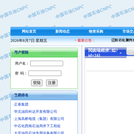
·东方合金铸造厂
·保定北奥石油物探特种车辆制造有限
·盘锦辽河油田天意石油装备有限公司
·中国石油天然气管道局穿越公司
·沧州市电气控制设备厂
网站首页
新闻动态
物资采购
市场交
·中船重工中南装备有限责任公司
2026年8月7日 星期五
> 最新公告：
辽阳石化聚丙烯
·南石力天传动件有限公司
閲囪喘鎺掕姒?
·浙江瑞普环境技术有限公司
用户登陆
id=241
·华北石油新大禹环保设备有限公司
用户名：
·河北翼凌机械制造总厂
·萍乡市庞泰化工填料有限公司
密 码：
·实华(天津)国际贸易有限公司
·上海宝钢商贸有限公司
·辽河石油勘探局总机械厂
交易排名
·正泰集团
·华北油田科达开发有限公司
·上海高桥电缆（集团）有限公司
·中石化西南石油局井下工程处
·大庆油田石油专用设备有限公司