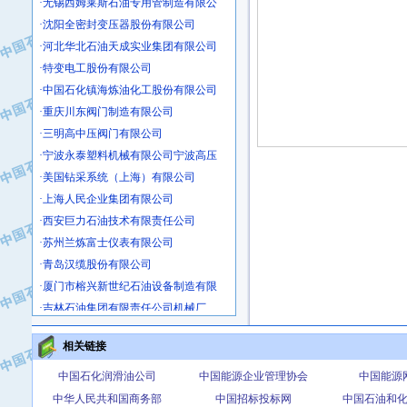
·沈阳全密封变压器股份有限公司
·河北华北石油天成实业集团有限公司
·特变电工股份有限公司
·中国石化镇海炼油化工股份有限公司
·重庆川东阀门制造有限公司
·三明高中压阀门有限公司
·宁波永泰塑料机械有限公司宁波高压
·美国钻采系统（上海）有限公司
·上海人民企业集团有限公司
·西安巨力石油技术有限责任公司
·苏州兰炼富士仪表有限公司
·青岛汉缆股份有限公司
·厦门市榕兴新世纪石油设备制造有限
·吉林石油集团有限责任公司机械厂
·大港油田集团中成机械制造有限公司
·承德司达石油装备开发公司
相关链接
·大港油田集团中成机械制造有限公司
中国石化润滑油公司
中国能源企业管理协会
中国能源
·四川明星电缆有限公司
中华人民共和国商务部
中国招标投标网
中国石油和