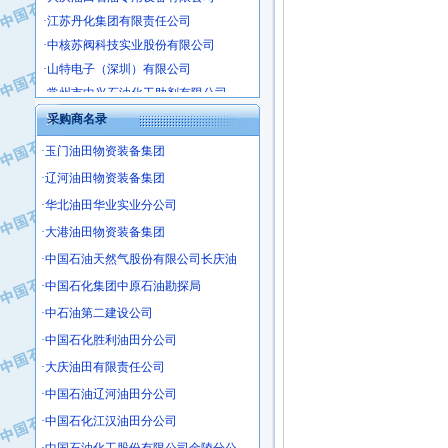
·江苏丹化集团有限责任公司
·中核苏阀科技实业股份有限公司
·山特电子（深圳）有限公司
·常州市中兴石油化工助剂有限公司
·姜堰市三联助剂有限公司
采购商名录
·四川中光高技术研究所有限责任公司
·玉门油田物资装备集团
·江苏天安防雷工程有限责任公司
·辽河油田物资装备集团
·山东东营胜利工业园区
·自贡五洲防腐安装有限公司
·华北油田华业实业分公司
·成都长江水处理设备有限公司
·大港油田物资装备集团
·中国石化镇海炼化分公司
·中国石油天然气股份有限公司长庆油
·上海鼓风机厂有限公司
·中国石化集团中原石油勘探局
·中核苏阀科技实业股份有限公司
·中石油第二建设公司
·济南柴油机股份有限公司
·中国石化胜利油田分公司
·上海科瑞曼士德电源系统集成有限公
·大庆油田有限责任公司
·东方合金铸造厂
·中国石油辽河油田分公司
·保定北奥石油物探特种车辆制造有限
·盘锦辽河油田天意石油装备有限公司
·中国石化江汉油田分公司
·中国石油天然气管道局穿越公司