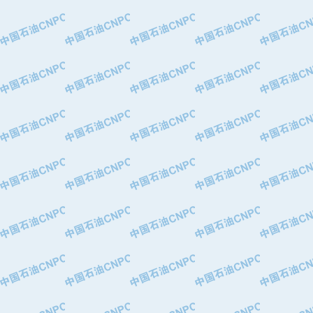
·中国石油华北油田公司
·中国石油锦西石化分公司
·大港油田集团有限责任公司
·天津钢管集团股份有限公司
·深圳市肯多斯实业发展有限公司
·山东墨龙石油机械股份有限公司
·瓦卢瑞克.曼内斯曼石油专用管（德
·无锡西姆莱斯石油专用管制造有限公
·武汉钢铁（集团）公司
·太原钢铁(集团)有限公司
·马鞍山钢铁股份有限公司
·中国石油天然气股份有限公司兰州石
·中国石化茂名石化分公司
·中国石油大港油田分公司
·靖江市天和泵业有限公司
·中油油气勘探软件国家工程研究中心
·西安长庆钻宇集团咸阳石化有限公司
·新疆新冠控制系统工程有限公司
·新疆安维消防设施器材有限公司