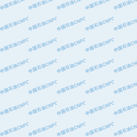
·中国石油化工股份有限公司催化剂长
·北京长空工业有限公司
·北京中旭阳光石油天然气科技有限公
·托肯恒山科技（广州）有限公司
·北京德泰联华科技发展有限公司
·美钻石油钻采系统（上海）有限公司
·陕西爱瑞德控制工程有限公司
·成都皖东仪表电缆成套系统有限公司
·成都中寰机电设备有限公司
·河北保定天威集团特变电气有限公司
·中国石油抚顺石化公司
·中国石油辽阳石油化纤公司
·托肯恒山科技（广州）有限公司
·中国石油兰州石油化工公司
·大庆油田飞马有限公司
·大庆油田有限责任公司
·中国石油辽河油田分公司
·中国石油华北油田公司
·中国石油锦西石化分公司