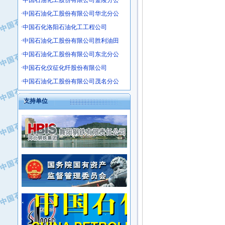
·中国石油化工股份有限公司金陵分公
·沧州市电气控制设备厂
·中国石油化工股份有限公司华北分公
·中船重工中南装备有限责任公司
·中国石化洛阳石油化工工程公司
·南石力天传动件有限公司
·中国石油化工股份有限公司胜利油田
·浙江瑞普环境技术有限公司
·中国石油化工股份有限公司东北分公
·华北石油新大禹环保设备有限公司
·中国石化仪征化纤股份有限公司
·河北翼凌机械制造总厂
·中国石油化工股份有限公司茂名分公
·萍乡市庞泰化工填料有限公司
·实华(天津)国际贸易有限公司
支持单位
·上海宝钢商贸有限公司
·辽河石油勘探局总机械厂
·正泰集团
·华北油田科达开发有限公司
·上海高桥电缆（集团）有限公司
·中石化西南石油局井下工程处
·中国石化茂名石化分公司
·大庆油田石油专用设备有限公司
·中国石油大港油田分公司
·江苏丹化集团有限责任公司
·靖江市天和泵业有限公司
·中核苏阀科技实业股份有限公司
·中油油气勘探软件国家工程研究中心
·山特电子（深圳）有限公司
·西安长庆钻宇集团咸阳石化有限公司