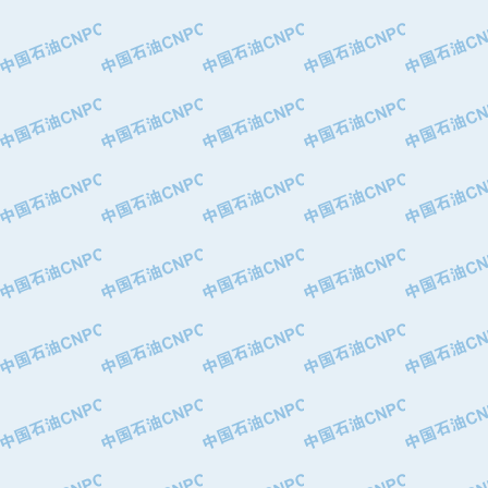
·大港油田集团有限责任公司
·天津钢管集团股份有限公司
·深圳市肯多斯实业发展有限公司
·山东墨龙石油机械股份有限公司
·瓦卢瑞克.曼内斯曼石油专用管（德
·无锡西姆莱斯石油专用管制造有限公
·武汉钢铁（集团）公司
·太原钢铁(集团)有限公司
·马鞍山钢铁股份有限公司
·中国石油天然气股份有限公司兰州石