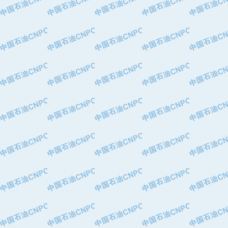
·华北石油津工机械制造有限公司
·中国石化茂名石化分公司
·上海山武控制仪表有限公司
·上海赛科石油化工有限责任公司
·河北卓唯钢管制造有限公司
·上海高桥石化
·中国石化扬子石油化工股份有限公司
·中国石化上海石油化工股份有限公司
·中国石化长岭炼化公司
·中国石油长庆油田分公司
·中国石油宁夏石化分公司
·山东墨龙石油机械股份有限公司
·大庆油田物资集团
·斯伦贝谢(天津)采油机械有限公司
·南阳防爆集团有限公司
·乳山市力久特种电机有限公司
·无锡西姆莱斯石油专用管制造有限公
·沈阳全密封变压器股份有限公司