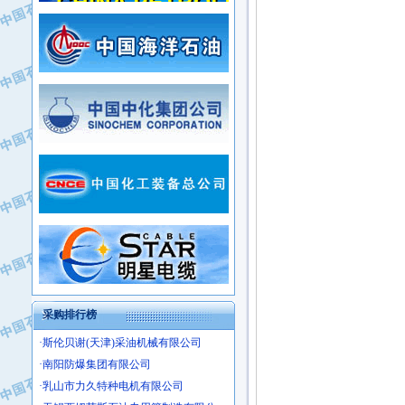
·常州市中兴石油化工助剂有限公司
·新疆新冠控制系统工程有限公司
·姜堰市三联助剂有限公司
·新疆安维消防设施器材有限公司
·四川中光高技术研究所有限责任公司
·华北石油津工机械制造有限公司
·江苏天安防雷工程有限责任公司
·中国石化茂名石化分公司
·山东东营胜利工业园区
·上海山武控制仪表有限公司
·自贡五洲防腐安装有限公司
·上海赛科石油化工有限责任公司
·河北卓唯钢管制造有限公司
·上海高桥石化
·中国石化扬子石油化工股份有限公司
·中国石化上海石油化工股份有限公司
·中国石化长岭炼化公司
·中国石油长庆油田分公司
·中国石油宁夏石化分公司
·山东墨龙石油机械股份有限公司
·大庆油田物资集团
采购排行榜
·斯伦贝谢(天津)采油机械有限公司
·南阳防爆集团有限公司
·乳山市力久特种电机有限公司
·无锡西姆莱斯石油专用管制造有限公