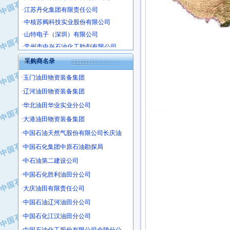
·江苏丹化集团有限责任公司
·中核苏阀科技实业股份有限公司
·山特电子（深圳）有限公司
·常州市中兴石油化工助剂有限公司
·姜堰市三联助剂有限公司
采购商名录
·四川中光高技术研究所有限责任公司
·江苏天安防雷工程有限责任公司
·玉门油田物资装备集团
·山东东营胜利工业园区
·辽河油田物资装备集团
·自贡五洲防腐安装有限公司
·华北油田华业实业分公司
·成都长江水处理设备有限公司
·大港油田物资装备集团
·中国石化镇海炼化分公司
·中国石油天然气股份有限公司长庆油
·上海鼓风机厂有限公司
·中国石化集团中原石油勘探局
·中核苏阀科技实业股份有限公司
·中石油第二建设公司
·济南柴油机股份有限公司
·中国石化胜利油田分公司
·上海科瑞曼士德电源系统集成有限公
·大庆油田有限责任公司
·东方合金铸造厂
·保定北奥石油物探特种车辆制造有限
·中国石油辽河油田分公司
·盘锦辽河油田天意石油装备有限公司
·中国石化江汉油田分公司
·中国石油天然气管道局穿越公司