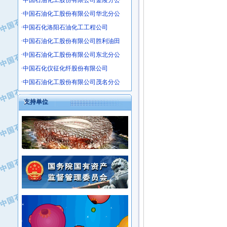
·中国石油化工股份有限公司金陵分公
·沧州市电气控制设备厂
·中国石油化工股份有限公司华北分公
·中船重工中南装备有限责任公司
·中国石化洛阳石油化工工程公司
·南石力天传动件有限公司
·中国石油化工股份有限公司胜利油田
·浙江瑞普环境技术有限公司
·中国石油化工股份有限公司东北分公
·华北石油新大禹环保设备有限公司
·中国石化仪征化纤股份有限公司
·河北翼凌机械制造总厂
·萍乡市庞泰化工填料有限公司
·中国石油化工股份有限公司茂名分公
·实华(天津)国际贸易有限公司
支持单位
·上海宝钢商贸有限公司
·辽河石油勘探局总机械厂
·正泰集团
·华北油田科达开发有限公司
·上海高桥电缆（集团）有限公司
·中石化西南石油局井下工程处
·中国石化茂名石化分公司
·大庆油田石油专用设备有限公司
·中国石油大港油田分公司
·江苏丹化集团有限责任公司
·靖江市天和泵业有限公司
·中核苏阀科技实业股份有限公司
·中油油气勘探软件国家工程研究中心
·山特电子（深圳）有限公司
·西安长庆钻宇集团咸阳石化有限公司
·常州市中兴石油化工助剂有限公司