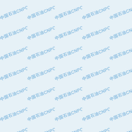
·特变电工股份有限公司
·中国石化镇海炼油化工股份有限公司
·重庆川东阀门制造有限公司
·三明高中压阀门有限公司
·宁波永泰塑料机械有限公司宁波高压
·美国钻采系统（上海）有限公司
·上海人民企业集团有限公司
·西安巨力石油技术有限责任公司
·苏州兰炼富士仪表有限公司
·青岛汉缆股份有限公司
·厦门市榕兴新世纪石油设备制造有限
·吉林石油集团有限责任公司机械厂
·大港油田集团中成机械制造有限公司
·承德司达石油装备开发公司
·大港油田集团中成机械制造有限公司
·四川明星电缆有限公司
·中国石油大庆石油化工总厂
·北京三盈联合石油技术有限公司