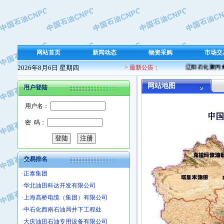
·保定北奥石油物探特种车辆制造有限
·盘锦辽河油田天意石油装备有限公司
·中国石油天然气管道局穿越公司
·沧州市电气控制设备厂
网站首页
新闻动态
物资采购
市场交
·中船重工中南装备有限责任公司
2026年8月6日 星期四
> 最新公告：
辽阳石化聚丙烯 
·南石力天传动件有限公司
·浙江瑞普环境技术有限公司
网站地图
用户登陆
·华北石油新大禹环保设备有限公司
用户名：
·河北翼凌机械制造总厂
·萍乡市庞泰化工填料有限公司
密 码：
·实华(天津)国际贸易有限公司
·上海宝钢商贸有限公司
·辽河石油勘探局总机械厂
交易排名
·正泰集团
·华北油田科达开发有限公司
·上海高桥电缆（集团）有限公司
·中石化西南石油局井下工程处
·大庆油田石油专用设备有限公司