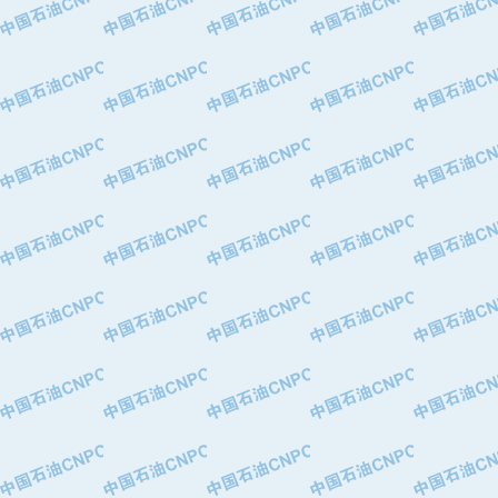
·中国石油化工股份有限公司催化剂长
·北京长空工业有限公司
·北京中旭阳光石油天然气科技有限公
·托肯恒山科技（广州）有限公司
·北京德泰联华科技发展有限公司
·美钻石油钻采系统（上海）有限公司
·陕西爱瑞德控制工程有限公司
·成都皖东仪表电缆成套系统有限公司
·成都中寰机电设备有限公司
·河北保定天威集团特变电气有限公司
·中国石油抚顺石化公司
·中国石油辽阳石油化纤公司
·托肯恒山科技（广州）有限公司
·中国石油兰州石油化工公司
·大庆油田飞马有限公司
·大庆油田有限责任公司
·中国石油辽河油田分公司
·中国石油华北油田公司
·中国石油锦西石化分公司