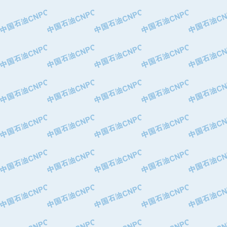
·中国石油华北油田公司
·中国石油锦西石化分公司
·大港油田集团有限责任公司
·天津钢管集团股份有限公司
·深圳市肯多斯实业发展有限公司
·山东墨龙石油机械股份有限公司
·瓦卢瑞克.曼内斯曼石油专用管（德
·无锡西姆莱斯石油专用管制造有限公
·武汉钢铁（集团）公司
·太原钢铁(集团)有限公司
·马鞍山钢铁股份有限公司
·中国石油天然气股份有限公司兰州石
·中国石化茂名石化分公司
·中国石油大港油田分公司
·靖江市天和泵业有限公司
·中油油气勘探软件国家工程研究中心
·西安长庆钻宇集团咸阳石化有限公司
·新疆新冠控制系统工程有限公司
·新疆安维消防设施器材有限公司