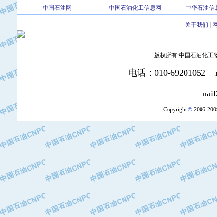
中国石油网
中国石油化工信息网
中华石油信
·北京三盈联合石油技术有限公司
·中国石油化工股份有限公司催化剂长
关于我们
|
·北京长空工业有限公司
·北京中旭阳光石油天然气科技有限公
版权所有:中国石油化工物资装
·托肯恒山科技（广州）有限公司
·北京德泰联华科技发展有限公司
电话：010-69201052 mai
·美钻石油钻采系统（上海）有限公司
·陕西爱瑞德控制工程有限公司
mail2:office
·成都皖东仪表电缆成套系统有限公司
Copyright
©
2006-2009
·成都中寰机电设备有限公司
·河北保定天威集团特变电气有限公司
·中国石油抚顺石化公司
·中国石油辽阳石油化纤公司
·托肯恒山科技（广州）有限公司
·中国石油兰州石油化工公司
·大庆油田飞马有限公司
·大庆油田有限责任公司
·中国石油辽河油田分公司