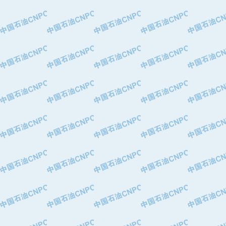
·大港油田集团有限责任公司
·天津钢管集团股份有限公司
·深圳市肯多斯实业发展有限公司
·山东墨龙石油机械股份有限公司
·瓦卢瑞克.曼内斯曼石油专用管（德
·无锡西姆莱斯石油专用管制造有限公
·武汉钢铁（集团）公司
·太原钢铁(集团)有限公司
·马鞍山钢铁股份有限公司
·中国石油天然气股份有限公司兰州石