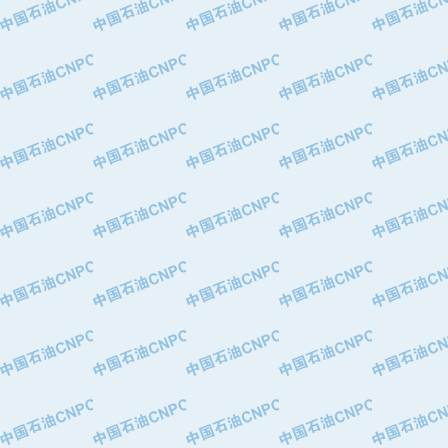
·华北石油津工机械制造有限公司
·中国石化茂名石化分公司
·上海山武控制仪表有限公司
·上海赛科石油化工有限责任公司
·河北卓唯钢管制造有限公司
·上海高桥石化
·中国石化扬子石油化工股份有限公司
·中国石化上海石油化工股份有限公司
·中国石化长岭炼化公司
·中国石油长庆油田分公司
·中国石油宁夏石化分公司
·山东墨龙石油机械股份有限公司
·大庆油田物资集团
·斯伦贝谢(天津)采油机械有限公司
·南阳防爆集团有限公司
·乳山市力久特种电机有限公司
·无锡西姆莱斯石油专用管制造有限公
·沈阳全密封变压器股份有限公司
·河北华北石油天成实业集团有限公司