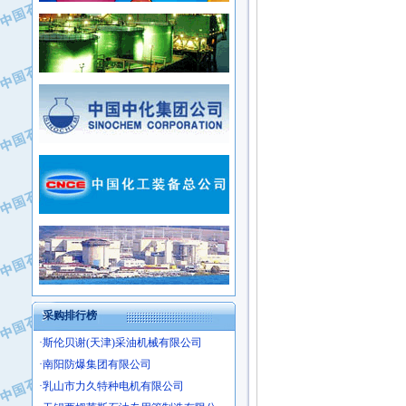
·新疆新冠控制系统工程有限公司
·姜堰市三联助剂有限公司
·新疆安维消防设施器材有限公司
·四川中光高技术研究所有限责任公司
·华北石油津工机械制造有限公司
·江苏天安防雷工程有限责任公司
·中国石化茂名石化分公司
·山东东营胜利工业园区
·上海山武控制仪表有限公司
·自贡五洲防腐安装有限公司
·上海赛科石油化工有限责任公司
·河北卓唯钢管制造有限公司
·上海高桥石化
·中国石化扬子石油化工股份有限公司
·中国石化上海石油化工股份有限公司
·中国石化长岭炼化公司
·中国石油长庆油田分公司
·中国石油宁夏石化分公司
·山东墨龙石油机械股份有限公司
·大庆油田物资集团
采购排行榜
·斯伦贝谢(天津)采油机械有限公司
·南阳防爆集团有限公司
·乳山市力久特种电机有限公司
·无锡西姆莱斯石油专用管制造有限公