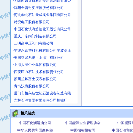
·沈阳全密封变压器股份有限公司
·河北华北石油天成实业集团有限公司
·特变电工股份有限公司
·中国石化镇海炼油化工股份有限公司
·重庆川东阀门制造有限公司
·三明高中压阀门有限公司
·宁波永泰塑料机械有限公司宁波高压
·美国钻采系统（上海）有限公司
·上海人民企业集团有限公司
·西安巨力石油技术有限责任公司
·苏州兰炼富士仪表有限公司
·青岛汉缆股份有限公司
·厦门市榕兴新世纪石油设备制造有限
·吉林石油集团有限责任公司机械厂
·大港油田集团中成机械制造有限公司
·承德司达石油装备开发公司
相关链接
·大港油田集团中成机械制造有限公司
中国石化润滑油公司
中国能源企业管理协会
中国能源
·四川明星电缆有限公司
中华人民共和国商务部
中国招标投标网
中国石油和
·中国石油大庆石油化工总厂