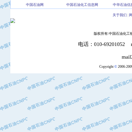
中国石油网
中国石油化工信息网
中华石油信
·北京三盈联合石油技术有限公司
·中国石油化工股份有限公司催化剂长
关于我们
|
·北京长空工业有限公司
·北京中旭阳光石油天然气科技有限公
版权所有:中国石油化工物资装
·托肯恒山科技（广州）有限公司
·北京德泰联华科技发展有限公司
电话：010-69201052 mai
·美钻石油钻采系统（上海）有限公司
·陕西爱瑞德控制工程有限公司
mail2:office
·成都皖东仪表电缆成套系统有限公司
Copyright
©
2006-2009
·成都中寰机电设备有限公司
·河北保定天威集团特变电气有限公司
·中国石油抚顺石化公司
·中国石油辽阳石油化纤公司
·托肯恒山科技（广州）有限公司
·中国石油兰州石油化工公司
·大庆油田飞马有限公司
·大庆油田有限责任公司
·中国石油辽河油田分公司