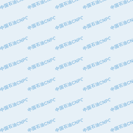
·华北石油津工机械制造有限公司
·中国石化茂名石化分公司
·上海山武控制仪表有限公司
·上海赛科石油化工有限责任公司
·河北卓唯钢管制造有限公司
·上海高桥石化
·中国石化扬子石油化工股份有限公司
·中国石化上海石油化工股份有限公司
·中国石化长岭炼化公司
·中国石油长庆油田分公司
·中国石油宁夏石化分公司
·山东墨龙石油机械股份有限公司
·大庆油田物资集团
·斯伦贝谢(天津)采油机械有限公司
·南阳防爆集团有限公司
·乳山市力久特种电机有限公司
·无锡西姆莱斯石油专用管制造有限公
·沈阳全密封变压器股份有限公司
·河北华北石油天成实业集团有限公司