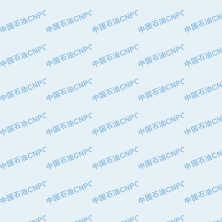
·特变电工股份有限公司
·中国石化镇海炼油化工股份有限公司
·重庆川东阀门制造有限公司
·三明高中压阀门有限公司
·宁波永泰塑料机械有限公司宁波高压
·美国钻采系统（上海）有限公司
·上海人民企业集团有限公司
·西安巨力石油技术有限责任公司
·苏州兰炼富士仪表有限公司
·青岛汉缆股份有限公司
·厦门市榕兴新世纪石油设备制造有限
·吉林石油集团有限责任公司机械厂
·大港油田集团中成机械制造有限公司
·承德司达石油装备开发公司
·大港油田集团中成机械制造有限公司
·四川明星电缆有限公司
·中国石油大庆石油化工总厂
·北京三盈联合石油技术有限公司