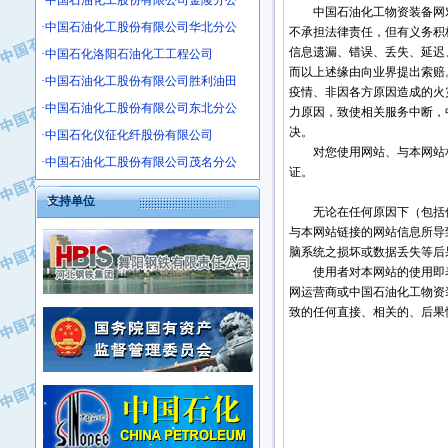
·中国石油化工股份有限公司金陵分公
中国石油化工物资装备网对
·沧州市电气控制设备厂
·中国石油化工股份有限公司华北分公
不承担法律责任，但有义务积
·中船重工中南装备有限责任公司
信息遗漏、错误、丢失、延迟
·中国石化洛阳石油化工工程公司
·南石力天传动件有限公司
而以上述缘由向业界提出索赔
·中国石油化工股份有限公司胜利油田
·浙江瑞普环境技术有限公司
疫情、非因各方原因造成的火
·中国石油化工股份有限公司东北分公
·华北石油新大禹环保设备有限公司
力原因，致使相关服务中断，
决。
·河北翼凌机械制造总厂
·中国石化仪征化纤股份有限公司
对您使用网站、与本网站相
·萍乡市庞泰化工填料有限公司
·中国石油化工股份有限公司茂名分公
证。
·实华(天津)国际贸易有限公司
支持单位
·上海宝钢商贸有限公司
无论在任何原因下（包括但
·辽河石油勘探局总机械厂
与本网站链接的网站信息所导
脑系统之损坏或数据丢失等后
·正泰集团
使用者对本网站的使用即表
·华北油田科达开发有限公司
网运营商或中国石油化工物资
·上海高桥电缆（集团）有限公司
致的任何直接、相关的、后果
·中石化西南石油局井下工程处
·中国石化茂名石化分公司
·大庆油田石油专用设备有限公司
·中国石油大港油田分公司
·江苏丹化集团有限责任公司
·靖江市天和泵业有限公司
·中核苏阀科技实业股份有限公司
·中油油气勘探软件国家工程研究中心
·山特电子（深圳）有限公司
·西安长庆钻宇集团咸阳石化有限公司
·常州市中兴石油化工助剂有限公司