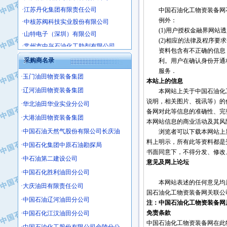
·江苏丹化集团有限责任公司
中国石油化工物资装备网不
·中核苏阀科技实业股份有限公司
例外：
·山特电子（深圳）有限公司
(1)用户授权金融界网站透
·常州市中兴石油化工助剂有限公司
(2)相应的法律及程序要求
·姜堰市三联助剂有限公司
资料包含有不正确的信息，
采购商名录
利。用户在确认身份开通权
·四川中光高技术研究所有限责任公司
服务．
·江苏天安防雷工程有限责任公司
·玉门油田物资装备集团
本站上的信息
·山东东营胜利工业园区
·辽河油田物资装备集团
本网站上关于中国石油化工
·自贡五洲防腐安装有限公司
说明，相关图片、视讯等）的
·华北油田华业实业分公司
备网对此等信息的准确性、完
·成都长江水处理设备有限公司
·大港油田物资装备集团
本网站信息的商业活动及其风
·中国石化镇海炼化分公司
·中国石油天然气股份有限公司长庆油
浏览者可以下载本网站上显
·上海鼓风机厂有限公司
料上明示，所有此等资料都是
·中国石化集团中原石油勘探局
·中核苏阀科技实业股份有限公司
书面同意下，不得分发、修改
·中石油第二建设公司
·济南柴油机股份有限公司
意见及网上论坛
·中国石化胜利油田分公司
·上海科瑞曼士德电源系统集成有限公
本网站表述的任何意见均属
·东方合金铸造厂
·大庆油田有限责任公司
国石油化工物资装备网关联公
·保定北奥石油物探特种车辆制造有限
·中国石油辽河油田分公司
注：中国石油化工物资装备网
·盘锦辽河油田天意石油装备有限公司
免责条款
·中国石化江汉油田分公司
·中国石油天然气管道局穿越公司
中国石油化工物资装备网在此