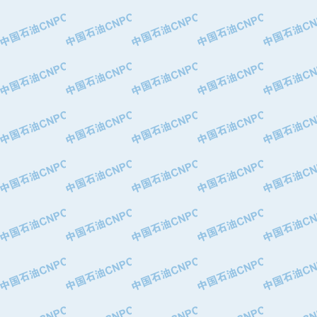
·中国石油华北油田公司
·中国石油锦西石化分公司
·大港油田集团有限责任公司
·天津钢管集团股份有限公司
·深圳市肯多斯实业发展有限公司
·山东墨龙石油机械股份有限公司
·瓦卢瑞克.曼内斯曼石油专用管（德
·无锡西姆莱斯石油专用管制造有限公
·武汉钢铁（集团）公司
·太原钢铁(集团)有限公司
·马鞍山钢铁股份有限公司
·中国石油天然气股份有限公司兰州石
·中国石化茂名石化分公司
·中国石油大港油田分公司
·靖江市天和泵业有限公司
·中油油气勘探软件国家工程研究中心
·西安长庆钻宇集团咸阳石化有限公司
·新疆新冠控制系统工程有限公司
·新疆安维消防设施器材有限公司