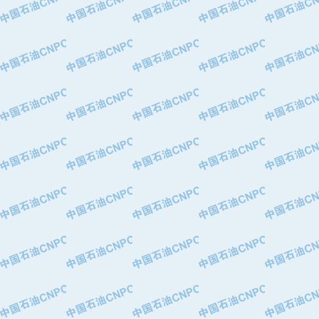
·中国石油化工股份有限公司催化剂长
·北京长空工业有限公司
·北京中旭阳光石油天然气科技有限公
·托肯恒山科技（广州）有限公司
·北京德泰联华科技发展有限公司
·美钻石油钻采系统（上海）有限公司
·陕西爱瑞德控制工程有限公司
·成都皖东仪表电缆成套系统有限公司
·成都中寰机电设备有限公司
·河北保定天威集团特变电气有限公司
·中国石油抚顺石化公司
·中国石油辽阳石油化纤公司
·托肯恒山科技（广州）有限公司
·中国石油兰州石油化工公司
·大庆油田飞马有限公司
·大庆油田有限责任公司
·中国石油辽河油田分公司
·中国石油华北油田公司
·中国石油锦西石化分公司