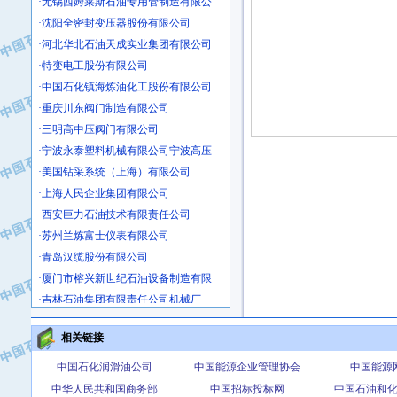
·沈阳全密封变压器股份有限公司
·河北华北石油天成实业集团有限公司
·特变电工股份有限公司
·中国石化镇海炼油化工股份有限公司
·重庆川东阀门制造有限公司
·三明高中压阀门有限公司
·宁波永泰塑料机械有限公司宁波高压
·美国钻采系统（上海）有限公司
·上海人民企业集团有限公司
·西安巨力石油技术有限责任公司
·苏州兰炼富士仪表有限公司
·青岛汉缆股份有限公司
·厦门市榕兴新世纪石油设备制造有限
·吉林石油集团有限责任公司机械厂
·大港油田集团中成机械制造有限公司
·承德司达石油装备开发公司
相关链接
·大港油田集团中成机械制造有限公司
中国石化润滑油公司
中国能源企业管理协会
中国能源
·四川明星电缆有限公司
中华人民共和国商务部
中国招标投标网
中国石油和
·中国石油大庆石油化工总厂