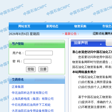
·保定北奥石油物探特种车辆制造有限
·盘锦辽河油田天意石油装备有限公司
·中国石油天然气管道局穿越公司
·沧州市电气控制设备厂
网站首页
新闻动态
物资采购
市场交
·中船重工中南装备有限责任公司
2026年8月6日 星期四
> 最新公告：
辽阳石化聚丙烯 
·南石力天传动件有限公司
·浙江瑞普环境技术有限公司
法律声明
用户登陆
·华北石油新大禹环保设备有限公司
衷心欢迎您访问中国石油化工
·河北翼凌机械制造总厂
用户名：
您若要访问和使用中国石油
·萍乡市庞泰化工填料有限公司
密 码：
物资装备网即时刊登的通告，
·实华(天津)国际贸易有限公司
国石油化工物资装备网，即表
·上海宝钢商贸有限公司
本站网络服务简介
·辽河石油勘探局总机械厂
中国石油化工物资装备网通
交易排名
(1)自行配备上网所需设备
·正泰集团
(2)自行负担个人上网所支
·华北油田科达开发有限公司
·上海高桥电缆（集团）有限公司
基于中国石油化工物资装备
·中石化西南石油局井下工程处
(1)提供详尽、准确的个人
·大庆油田石油专用设备有限公司
(2)不断更新注册资料，符