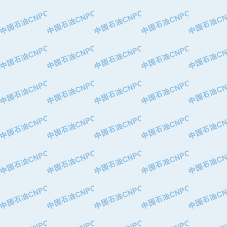
·大港油田集团有限责任公司
·天津钢管集团股份有限公司
·深圳市肯多斯实业发展有限公司
·山东墨龙石油机械股份有限公司
·瓦卢瑞克.曼内斯曼石油专用管（德
·无锡西姆莱斯石油专用管制造有限公
·武汉钢铁（集团）公司
·太原钢铁(集团)有限公司
·马鞍山钢铁股份有限公司
·中国石油天然气股份有限公司兰州石