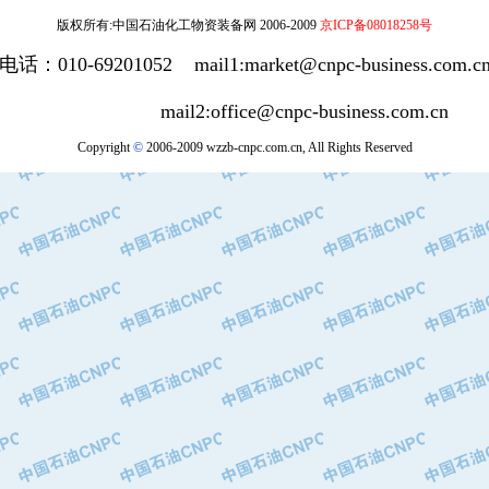
版权所有:中国石油化工物资装备网 2006-2009
京ICP备08018258号
电话：010-69201052 mail1:market@cnpc-business.com.c
mail2:office@cnpc-business.com.cn
Copyright
©
2006-2009 wzzb-cnpc.com.cn, All Rights Reserved