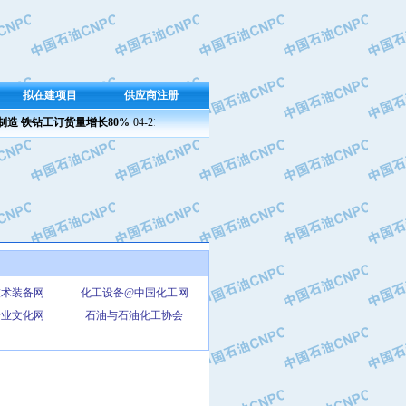
拟在建项目
供应商注册
造 铁钻工订货量增长80%
04-21 09:23
兰州石化成功产出新国标半精炼石蜡
04-21 09:
技术装备网
化工设备@中国化工网
企业文化网
石油与石油化工协会