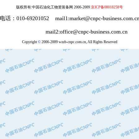
版权所有:中国石油化工物资装备网 2006-2009
京ICP备08018258号
电话：010-69201052 mail1:market@cnpc-business.com.c
mail2:office@cnpc-business.com.cn
Copyright
©
2006-2009 wzzb-cnpc.com.cn, All Rights Reserved