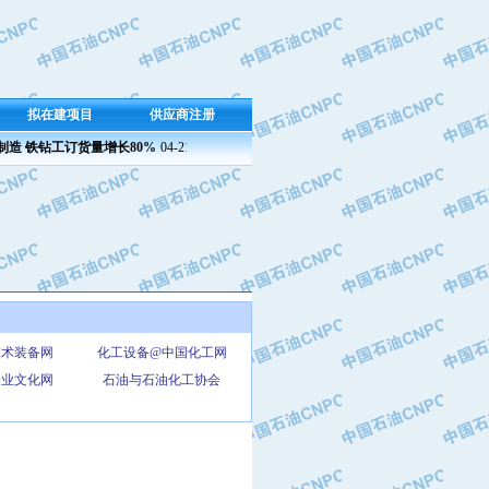
拟在建项目
供应商注册
造 铁钻工订货量增长80%
04-21 09:23
兰州石化成功产出新国标半精炼石蜡
04-21 09:
技术装备网
化工设备@中国化工网
企业文化网
石油与石油化工协会